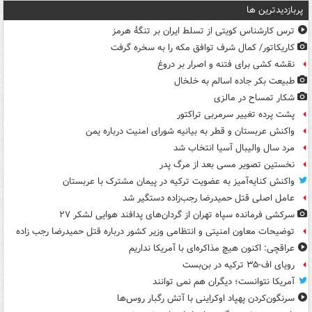
پربازدیدترین ها
ترس کارشناس کویتی از تسلط ایران بر تنگۀ هرمز
کاریکاتور/ کمال شرف توافق مکه را به سخره گرفت
نقشه کشی برای فتنه و اصرار بر دروغ
طبیعت بکر جاده اسالم به خلخال
شکار تمساح در مالزی
پشت پرده تغییر سرمربی تراکتور
واکنش عربستان و قطر به بیانیه شورای امنیت درباره یمن
مرد سال والیبال آسیا انتخاب شد
نخستین تصویر مسی بعد از مرگ پدر
واکنش کنایه‌آمیز به عضویت ترکیه در پیمان مشترک با عربستان
عامل اصلی قتل حمیدرضا رجب‌زاده دستگیر شد
سرکشی فرمانده سپاه تهران از گردان‌های پدافند هوایی لشکر ۲۷
توضیحات معاون امنیتی و انتظامی وزیر کشور درباره قتل حمیدرضا رجب زاده
عراقچی: اکنون هیچ مذاکره‌ای با آمریکا نداریم
رویای اف-۳۵ ترکیه در بن‌بست
آمریکا نتوانست؛ دیگران هم نمی توانند
سرنگون‌کردن پهپاد اوکراینی با آتش رگبار روس‌ها