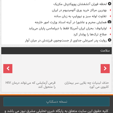
لحظه فوران آتشفشان پوپوکتپتل مکزیک
بهترین مراکز خرید ورق آلومینیوم در ایران
تفاوت لوله سبز و نیوپایپ به زبان ساده
همایش محرم و عاشورا در آینه اسناد وزارت امور خارجه
اولیانوف: بحران ایران-آمریکا فقط با دیپلماسی پایان می‌یابد
صلاح ترک‌ها را پولدار کرد
روایت پدر امیرعلی جداوی از جست‌وجوی فرزندش در میان آوار
سلامت
حذف لبنیات چه بلایی سر بیماران
قرص آزمایشی که می‌تواند درمان HIV
عل
کلیوی می آورد
را متحول کند
قل
نسخه دسکتاپ
کليه حقوق اين سايت متعلق به پایگاه خبري-تحليلي مشرق نيوز می باشد و