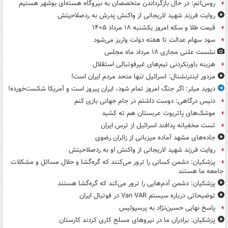
روس‌اتم: در حال بازگرداندن متخصصان به نیروگاه هسته‌ای بوشهر هستیم
روایت فرزند شهید لاریجانی از واکنش پدرش به ردصلاحیتش
قیمت طلا و سکه امروز یکشنبه ۱۸ مرداد ۱۴۰۵
سود سهام عدالت تا هفته دولت واریز می‌شود
نشست علنی مجازی ۱۸ مرداد ماه مجلس
هزینه باورنکردنی تیم‌های غیرفوتبالی استقلال
مزدور اینترنشنال: اسرائیل تنها متحد مردم ایران است!
دیوید میلر: اگر جنگ امروز تمام شود، ایران پیروز است و آمریکا شکست‌خورده!
دنیس درگاهی: دوست داشتم در جام جهانی بازی کنم
موشک‌های پاتریوت عربستان هم ته‌ کشید
تست مخفیانه پدافند اسرائیل از ترس ایران
جاده‌های مشهد آماده میزبانی از زائران رضوی
روایت فرزند شهید لاریجانی از واکنش او به ردصلاحیتش
پزشکیان: دشمن کسانی را ترور می‌کنند که گره‌گشا و حلال مسائل و مشکلات
جامعه ما هستند
پزشکیان: دشمن آدم‌هایی را ترور می‌کند که گره‌گشا هستند
توضیحاتی درباره سیستم Van VAR در فوتبال ایران
پاسخ نهایی حسین‌نژاد به پرسپولیس
پزشکیان: برادران ما در نیروهای مسلح کاری کردند کارستان