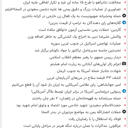
مخالفت نتانیاهو با طرح ۱۵ ماده ای غزه و تکرار لفاظی علیه ایران
تصاویری از عملیات بزرگ و دقیق یمنی ها علیه دشمن سعودی در المخا+فیلم
حمله وحشیانه صهیونیست به یک فعال زن خارجی در کرانه باختری
گلایه‌های رای دهندگان به ترامپ از قیمت بنزین!
گاردین: حملات یمن نخستین آزمون «توافق مکه» است
واکنش علیرضا دبیر به اخراج یک کشتی‌گیر به خاطر اضافه وزن
عملیات تهاجمی اسرائیل در جنوب غربی سوریه
نخستین جلسه مدیرعامل تراکتور با جواد نکونام برگزار شد
دیدار رییس جمهور با رهبر معظم انقلاب اسلامی
اعزام زائر اولی‌های آبادانی به زیارت امام هشتم
شهادت جانباز حمله آمریکا به جنوب کرمان
کشف ۳۳ قبضه سلاح در مرزهای آذربایجان غربی
امیر جهانشاهی: پای نظامی آمریکایی به ایران باز شود آن را قطع می‌کنیم
رسوایی دیپلماسی آمریکا در برابر ایران توسط بلاگر آمریکایی!
حمله مسلحانه به قهوه‌خانه‌ای در زاهدان؛ ۲ نفر جان باختند
حجت‌الاسلام سعیدی: شهید خادمی مورد اعتماد و وثوق امام شهید بود
حملات انصارالله یمن به مواضع مزدوران در بندر المخا
فولاد راه استقلال را با رضاییان رفت
عراقچی: مذاکرات با عمان درباره تنگه هرمز در مراحل پایانی است