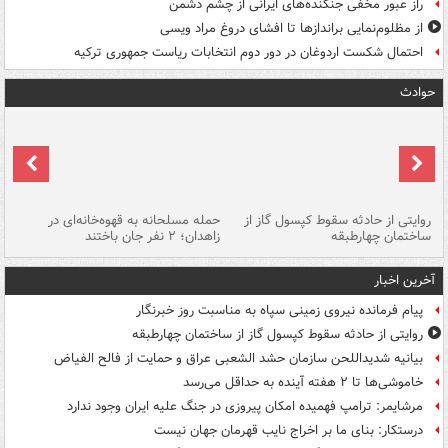
راز عبور مخفی جنگنده‌های ایرانی از چشم دشمن
از مظلوم‌نمایی براندازها تا افشای دروغ مراد ویسی
احتمال شکست اردوغان در دور دوم انتخابات ریاست جمهوری ترکیه
حوادث
روایتی از حادثه سقوط کپسول گاز از
حمله مسلحانه به قهوه‌خانه‌ای در
عا
ساختمان چهارطبقه
زاهدان؛ ۲ نفر جان باختند
دس
آخرین اخبار
پیام فرمانده نیروی زمینی سپاه به مناسبت روز خبرنگار
روایتی از حادثه سقوط کپسول گاز از ساختمان چهارطبقه
بیانیه شدیداللحن سازمان حشد الشعبی عراق و حمایت از فالح الفیاض
خاموشی‌ها تا ۲ هفته آینده به حداقل می‌رسد
مرشایمر: ترامپ فهمیده امکان پیروزی در جنگ علیه ایران وجود ندارد
درستکار: بنای ما بر اخراج نایب قهرمان جهان نیست