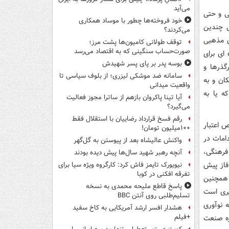
می‌آید
ی و حتی
خود فروخته‌ها چطور با موساد همکاری
ی چندین
می‌کردند؟
ی مذهبی
توقف طولانی کامیون‌ها پشت مرز؛
صورت‌حساب سنگینی که به اقتصاد می‌رسد
ای برای
بوسه‌ پدر بر پای پسر شهیدش
گذرها و
سامانه ضد موشکی لیزری؛ از بلوف سیاسی تا
ان و به
واقعیت میدانی
ه یا به
آیا تینا پاکروان بازهم از ساترا مجوز فعالیت
می‌گیرد؟
رقم فسخ قرارداد رضاییان با استقلال فقط
یص اعتبار
۱۰۰میلیون تومان!
ن اقدامات در
واکنش عالیشاه بعد از پیوستن به گل‌گهر
 فرهنگی،
آنچه رهبر شهید سال‌ها پیش دیده بودند
فاز پیش
نیویورک تایمز فاش کرد: کارگروه ویژه سیا برای
تفرقه افکنی در کوبا
 همچنین
پاسخ قاطع ملیحه محمدی به نسخه
یری است
تسلیم‌طلبی روی آنتن BBC
ه نوآوری
هشدار افسر ارشد آمریکایی به کاخ سفید
+فیلم
زه صنعت