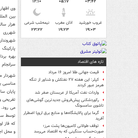
۱۲:۱۰
۰۵:۱۷
۰۳:۴۲
وی اظهار
بین المل
غروب خورشید
اذان مغرب
نیمه‌شب شرعی
هزار سال
۲۳:۲۲
۱۹:۲۳
۱۹:۰۳
شهرری اق
شهروندان
پارکینگ 
بهره برد
تازه های اقتصاد
سرانجام ر
قیمت جهانی طلا امروز ۱۶ مرداد
کپلر: این هفته ۲۷ نفتکش و شناور از تنگه
هرمز عبور کردند
واردات نفت آمریکا از عربستان صفر شد
تفریحی و
رکوردشکنی پیش‌فروش جدیدترین گوشی‌های
تاشوی سامسونگ
می رود. 
گرما برای پالایشگاه‌ها و منابع برق اروپا اضطرار
توسط ساز
آفرید
که فاز او
توقف طولانی کامیون‌ها پشت مرز؛
و محل اج
صورت‌حساب سنگینی که به اقتصاد می‌رسد