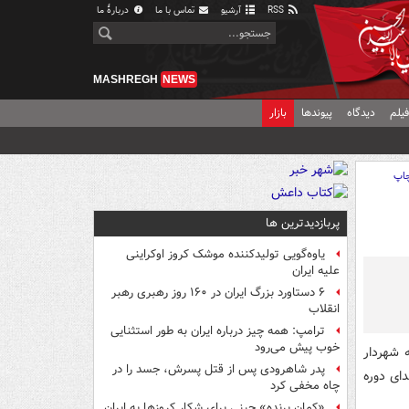
RSS
آرشیو
تماس با ما
دربارهٔ ما
MASHREGH
NEWS
یلم
دیدگاه
پیوندها
بازار
اپ
پربازدیدترین ها
یاوه‌گویی تولیدکننده موشک کروز اوکراینی
علیه ایران
۶ دستاورد بزرگ ایران در ۱۶۰ روز رهبری رهبر
انقلاب
ترامپ: همه چیز درباره ایران به طور استثنایی
خوب پیش می‌رود
 خوبی که شهردار
پدر شاهرودی پس از قتل پسرش، جسد را در
دای دوره
چاه مخفی کرد
«کمانِ پرنده» چینی برای شکار کروزها به ایران