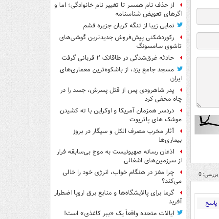
از حذف نام همسر تا تغییر نام خانوادگی؛ اما و
اگرهای تعویض شناسنامه
نمایی زیبا از تنگه کریان جزیره قشم
رکوردشکنی پیش‌فروش جدیدترین گوشی‌های
تاشوی سامسونگ
حادثه غرق‌شدگی در طاقانک ۲ قربانی گرفت
مسجد جامع یزد، از باشکوه‌ترین معماری‌های
ایران
پدر شاهرودی پس از قتل پسرش، جسد را در
چاه مخفی کرد
دردسر همزمان آمریکا و اوکراین با ته کشیدن
موشک های پاتریوت
آثار مخرب مصرف الکل و سیگار در بروز
بیماری‌ها
اذعان رسانه صهیونیست به موج بی‌سابقه فرار
از سرزمین‌های اشغالی
چرا مغز در هنگام خواب، انرژی خود را خالی
بررسی: 0
می‌کند؟
گرما برای پالایشگاه‌ها و منابع برق اروپا اضطرار
آفرید
پاسخ
ایالات متحده واقعاً یک «ببر کاغذی» است!