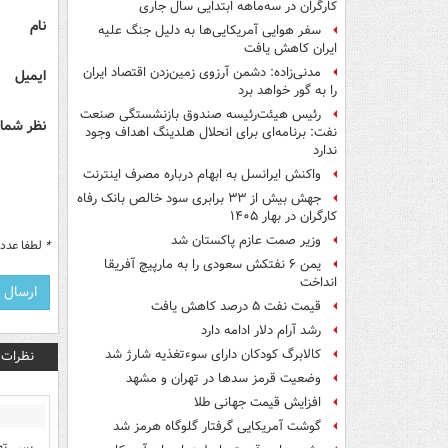
کارگران در سه‌ماهه ابتدایی سال جاری
نام
سفر هوایی آمریکایی‌ها به دلیل جنگ علیه
ایران کاهش یافت
مدنی‌زاده: دشمن آرزوی زمین‌زدن اقتصاد ایران
ایمیل
را به گور خواهد برد
رئیس هیئت‌رئیسه صندوق بازنشستگی صنعت
نظر شما 
نفت: برنامه‌ای برای انحلال هلدینگ اهداف وجود
ندارد
واکنش ایرانسل به ابهام درباره مصرف اینترنت
جهش بیش از ۳۳ برابری سود خالص بانک رفاه
کارگران در بهار ۱۴۰۵
وزیر صمت عازم پاکستان شد
*
لطفا عدد م
یمن ۶ نفتکش سعودی را به مارپیچ آفریقا
انداخت
قیمت نفت ۵ درصد کاهش یافت
رشد آرام دلار ادامه دارد
کالابرگ کودکان دارای سوءتغذیه شارژ شد
نظرات
وضعیت قرمز سدها در تهران و مشهد
افزایش قیمت جهانی طلا
گوشت آمریکایی گرفتار گلوگاه هرمز شد
پس تهرانس