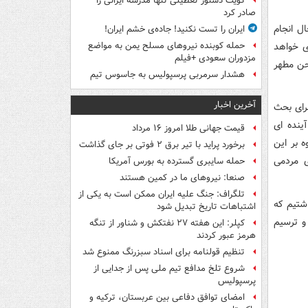
کویت دستور تعطیلی تنها مدرسه ایرانی را
صادر کرد
ر حال انجام
ایران را تست نکنید! جاده‌ی خشم ایران!
 به بهره برداری خواهد
حمله کوبنده نیروهای مسلح یمن به مواضع
مزدوران سعودی +فیلم
صحن مطهر
هشدار سرمربی پرسپولیس به جاسوس تیم
آخرین اخبار
ن کرد: برای بحث
ینده ای
قیمت جهانی طلا امروز ۱۶ مرداد
 بر این
برخورد پراید با تیر برق ۲ فوتی بر جای گذاشت
 مردمی
حمله سایبری گسترده به بورس آمریکا
صنعا: نیروهای ما در کمین‌ هستند
تلگراف: جنگ علیه ایران ممکن است به یکی از
ش قرار خدمت در منطقه، ۹ مصوبه داشتیم که
اشتباهات تاریخ تبدیل شود
و ترسیم
کپلر: این هفته ۲۷ نفتکش و شناور از تنگه
هرمز عبور کردند
تنظیم قولنامه برای اسناد سبزرنگ ممنوع شد
شروع تلخ مدافع تیم ملی پس از جدایی از
پرسپولیس
امضای توافق دفاعی بین عربستان، ترکیه و