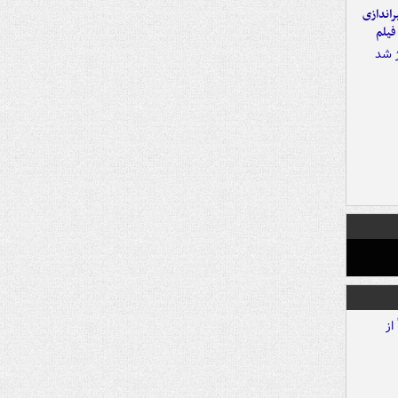
یراندازی
فیلم