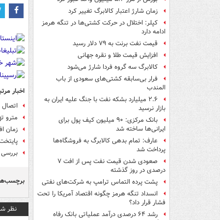
زمان شارژ اعتبار کالابرگ تغییر کرد
کپلر: اختلال در حرکت کشتی‌ها در تنگه هرمز
ادامه دارد
قیمت نفت برنت به ۷۹ دلار رسید
افزایش قیمت طلا و نقره جهانی
کالابرگ سه گروه فردا شارژ می‌شود
فرار بی‌سابقه کشتی‌های سعودی از باب
المندب
اخبار مرتب
۲.۶ میلیارد بشکه نفت با جنگ علیه ایران به
اتصال ۵ بیمارستان تهران به مترو
بازار نرسید
مترو ته
بانک مرکزی: ۹۰ میلیون کیف پول برای
ایرانی‌ها ساخته شد
زمان اف
عارف: تمام بدهی کالابرگ به فروشگاه‌ها
پایتخت 
پرداخت شد
بررسی ا
صعودی شدن قیمت نفت پس از افت ۷
درصدی در روز گذشته
برچسب‌ها
پشت پرده التماس ترامپ به شرکت‌های نفتی
انسداد تنگه هرمز چگونه اقتصاد آمریکا را تحت
فشار قرار داد؟
نظر شم
رشد ۶۴ درصدی درآمد عملیاتی بانک رفاه