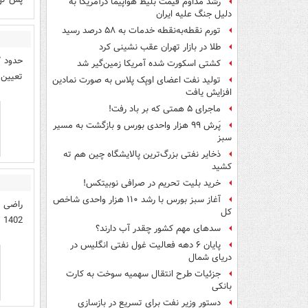
رشد مداوم قیمت بلیط هواپیما درآمریکا به
دلیل جنگ علیه ایران
تورم نقطه‌به‌نقطه خدمات به ۵۸ درصد رسید
طلا در بازار تهران عقب نشینی کرد
کشتی اسکورت شده آمریکا زمین‌گیر شد
تعیین و
تولید نفت اعضای اوپک پلاس به صورت نمادین
افزایش یافت
ماجرای ۵ همتی که بر باد رفت!
پَرش ۹۹ هزار واحدی بورس و بازگشت به مسیر
سبز
ذخایر نفتی بزرگ‌ترین پالایشگاه چین هم ته
کشید
خرید بلیت تحریم در صرافی نوبیتکس!
آغاز سبز بورس با رشد ۱۱۰ هزار واحدی شاخص
کل
1402 اصلا مترو مثل سایر تکنولوژی های جدید، منسوخ بشه
سدهای مهم کشور چقدر آب دارند؟
پایان ۶ دهه فعالیت غول نفتی انگلیس در
دریای شمال
جزئیات طرح انتقال سهمیه سوخت به کارت
بانکی
دستور وزیر نفت برای تسریع در بازسازی