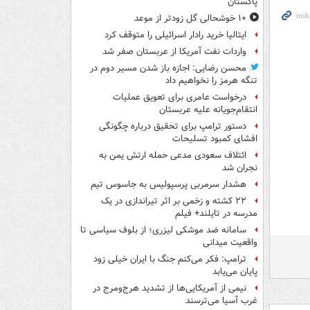
پاکستان
۱۰ خوشحالی گل زودتر از موعد
ایتالیا خرید رادار اسرائیلی را متوقف کرد
واردات نفت آمریکا از عربستان صفر شد
محسن رضایی: اجازه باز شدن مسیر دوم در
تنگه هرمز را نخواهیم داد
درخواست عامری برای تعویق عملیات
انتقام‌جویانه علیه عربستان
دستور ترامپ برای تحقیق درباره چگونگی
افشای کمبود تسلیحات
ائتلاف سعودی مدعی حمله ارتش یمن به
نجران شد
هشدار سرمربی پرسپولیس به جاسوس تیم
۲۲ کشته و زخمی بر اثر تیراندازی در یک
مدرسه در تایلند+ فیلم
سامانه ضد موشکی لیزری؛ از بلوف سیاسی تا
واقعیت میدانی
ترامپ: فکر می‌کنم جنگ با ایران خیلی زود
پایان می‌یابد
نیمی از آمریکایی‌ها از تشدید هرج‌ومرج در
غرب آسیا می‌ترسند