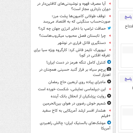
آیا مصرف قهوه و نوشیدنی‌های کافئین‌دار در
دوران بارداری مجاز است؟
توقف طولانی کامیون‌ها پشت مرز؛
پاسخ
صورت‌حساب سنگینی که به اقتصاد می‌رسد
 افتتاح
حماقت ترامپ با ذخایر انرژی جهان چه کرد؟
چرا تابستان فصل محبوب میکروب‌هاست؟
دستگیری قاتل فراری در نوشهر
نیویورک تایمز فاش کرد: کارگروه ویژه سیا برای
تفرقه افکنی در کوبا
کنترل کامل تنگه هرمز در دست ایران!
پرچم سیاه بر فراز گنبد حسینی همچنان در
اهتزاز است
پاسخ
ماجرای پیاده روی اربعین حاج رمضان
ا
این دیپلماسی نمایشی، شکست خورده است
روایت پزشکیان از انحلال بانک آینده
شمیم خوش رضوی در هوای بین‌الحرمین
هشدار افسر ارشد آمریکایی به کاخ سفید
+فیلم
موشک‌های بالستیک ایران؛ چالش راهبردی
آمریکا