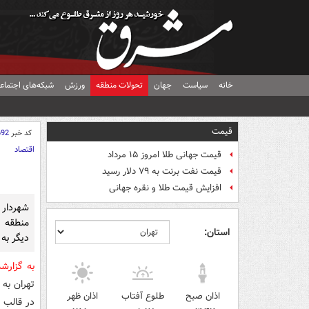
خانه
سیاست
جهان
تحولات منطقه
ورزش
شبکه‌های اجتماع
قیمت
کد خبر
692
اقتصاد
قیمت جهانی طلا امروز ۱۵ مرداد
قیمت نفت برنت به ۷۹ دلار رسید
افزایش قیمت طلا و نقره جهانی
استان:
دیگر به 
به گزارش
تهران به 
اذان صبح
طلوع آفتاب
اذان ظهر
در قالب 