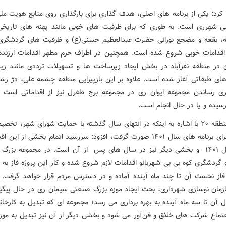
 کرد: یکی از برنامه های اصلی، هدف گذاری برای بارگذاری روی منابع هویت مل
لی شهرری است. به طوری که برای ظرفیت های خوبی مانند پهنه های تاریخ
ه، بقعه و مضجع نورانی حضرت عبدالعظیم حسنی(ع) و ظرفیت های گردشگر
دامات خوبی شروع شده است. همچنین در اطراف حرم مطهر اقدامات ارزنده 
 در منطقه نفرآباد در بخش ایجاد زیرساخت ها و تسهیلات ترددی مانند زیر
های طبقاتی آغاز شده است. علاوه بر این بازپیرایی منطقه چشمه علی، دژ رشک
اری رساندن مجموعه ایوان ری در مجموعه برج طغرل نیز از اقداماتی است ک
سیده و یا در حال انجام است.
شهردار منطقه ۲۰ با اشاره به اینکه در انتهای سال گذشته با حمایت شورای شهر، تخص
مناسبی برای برنامه های سال ۱۴۰۱ صورت گرفت، افزود: سررسید اتمام بخشی از ای
پایان سال ۱۴۰۱ و بخشی دیگر نیز در سال های پس از آن است. در مجموعه بزرگ
 گردشگری کوه بی بی شهربانو اقدامات لازم شروع شده و کار این پروژه فاز به 
فاز نخست آن تا چند ماه آینده آماده و در دسترس مردم قرار خواهد گرفت.
مان نوسازی شهرداری، بحث ایجاد موزه بزرگ صنعتی سیمان ری در حال پیگ
ل آن تا سه ماه آینده به بهره برداری می رسد؛ مجموعه ای که تبدیل به کارخان
تماع شرکت های خلاق و فن‌آور می شود و بخشی دیگر از آن نیز تبدیل به مو