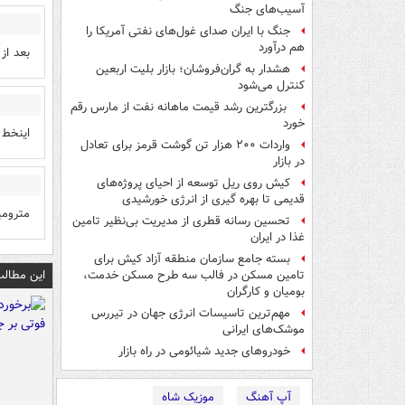
آسیب‌های جنگ
جنگ با ایران صدای غول‌های نفتی آمریکا را
هم درآورد
بعد از
هشدار به گران‌فروشان؛ بازار بلیت اربعین
کنترل می‌شود
بزرگترین رشد قیمت ماهانه نفت از مارس رقم
خورد
اینخط 
واردات ۲۰۰ هزار تن گوشت قرمز برای تعادل
در بازار
کیش روی ریل توسعه از احیای پروژه‌های
قدیمی تا بهره گیری از انرژی خورشیدی
مترومی
تحسین رسانه قطری از مدیریت بی‌نظیر تامین
غذا در ایران
بسته جامع سازمان منطقه آزاد کیش برای
این مطالب
تامین مسکن در فالب سه طرح مسکن خدمت،
بومیان و کارگران
مهم‌ترین تاسیسات انرژی جهان در تیررس
موشک‌های ایرانی
خودروهای جدید شیائومی در راه بازار
آپ آهنگ
موزیک شاه