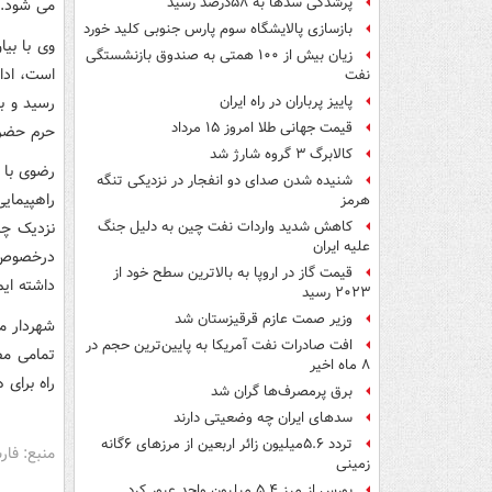
پرشدگی سدها به ۵۸درصد رسید
می شود.
بازسازی پالایشگاه سوم پارس جنوبی کلید خورد
زیان بیش از ۱۰۰ همتی به صندوق‌ بازنشستگی
نفت
رسید و با
پاییز پرباران در راه ایران
قیمت جهانی طلا امروز ۱۵ مرداد
حرم حضرت
کالابرگ ۳ گروه شارژ شد
شنیده شدن صدای دو انفجار در نزدیکی تنگه
راهپیمای
هرمز
نزدیک چن
کاهش شدید واردات نفت چین به دلیل جنگ
علیه ایران
درخصوص 
قیمت گاز در اروپا به بالاترین سطح خود از
داشته ایم
۲۰۲۳ رسید
وزیر صمت عازم قرقیزستان شد
افت صادرات نفت آمریکا به پایین‌ترین حجم در
تمامی مص
۸ ماه اخیر
راه برای
برق پرمصرف‌ها گران شد
سدهای ایران چه وضعیتی دارند
تردد ۵.۶میلیون زائر اربعین از مرزهای ۶گانه
منبع: فا
زمینی
بورس از مرز ۵.۴ میلیون واحد عبور کرد