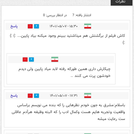
نظرات
انتشار یافته: 7
در انتظار بررسی: 0
پاسخ
۱۵:۳۰ - ۱۴۰۱/۰۵/۰۷
2
3
کاش فیلم از برگشتش هم میذاشتید ببینم وجود میکنه بیاد پایین... :) :)
:)
0
2
چیکارش داری همین طورکه رفته لابد میاد پایین ولی دیدم
خودشون پرت می کنند ..
پاسخ
۱۷:۳۱ - ۱۴۰۱/۰۵/۰۷
1
1
باسلام:مشرق به جون خودم نظرهایی را که بنده می نویسم براساس
واقعیت وتجربه هایم هست وکمال ادب را که البته وظیفه هرآدم عاقلی
ست رعایت میشه