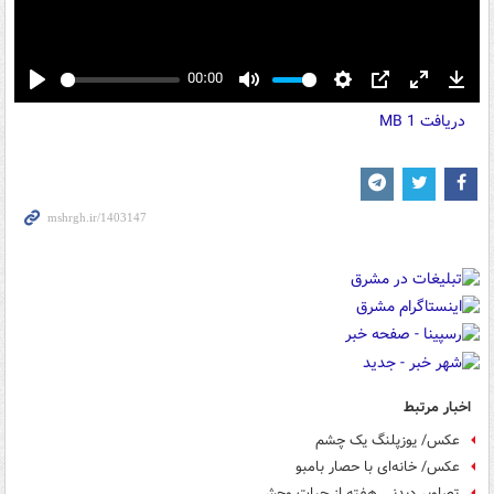
00:00
Play
Mute
Settings
PIP
Enter
Down
دریافت
1 MB
fullscreen
اخبار مرتبط
عکس/ یوزپلنگ یک چشم
عکس/ خانه‌ای با حصار بامبو
تصاویر دیدنی هفته از حیات وحش