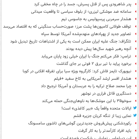
پدر شاهرودی پس از قتل پسرش، جسد را در چاه مخفی کرد
سامانه ضد موشکی لیزری؛ از بلوف سیاسی تا واقعیت میدانی
هشدار سرمربی پرسپولیس به جاسوس تیم
توقف طولانی کامیون‌ها پشت مرز؛ صورت‌حساب سنگینی که به اقتصاد می‌رسد
تصاویر جدید از پهپادهای منهدم‌شده آمریکا توسط سپاه
تلگراف: جنگ علیه ایران ممکن است به یکی از اشتباهات تاریخ تبدیل شود
آنچه رهبر شهید سال‌ها پیش دیده بودند
ترامپ: فکر می‌کنم جنگ با ایران خیلی زود پایان می‌یابد
برخورد پراید با تیر برق ۲ فوتی بر جای گذاشت
نیویورک تایمز فاش کرد: کارگروه ویژه سیا برای تفرقه افکنی در کوبا
هشدار افسر ارشد آمریکایی به کاخ سفید +فیلم
چرا محمد صلاح ترکیه را به عربستان و آمریکا ترجیح داد
دستگیری قاتل فراری در نوشهر
سوخو۳۵ با این موشک‌ها به ناوهای‌جنگی حمله می‌کند
ایالات متحده واقعاً یک «ببر کاغذی» است!
نمایی زیبا از تنگه کریان جزیره قشم
رکوردشکنی پیش‌فروش جدیدترین گوشی‌های تاشوی سامسونگ
باید افراد کارآمدتر را به کار گرفت
این دیپلماسی نمایشی، شکست خورده است