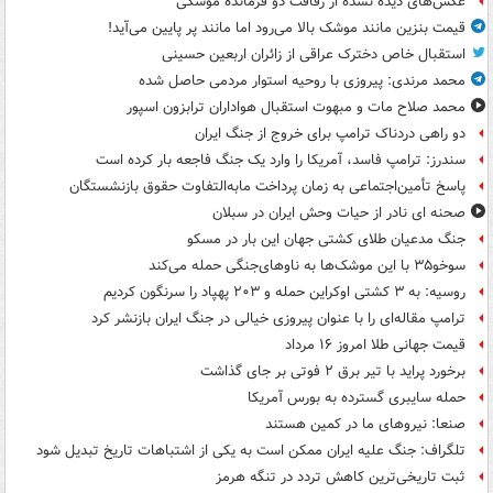
عکس‌های دیده نشده از رفاقت دو فرمانده‌ موشکی
قیمت بنزین مانند موشک بالا می‌رود اما مانند پر پایین می‌آید!
استقبال خاص دخترک عراقی از زائران اربعین حسینی
محمد مرندی: پیروزی با روحیه استوار مردمی حاصل شده
محمد صلاح مات و مبهوت استقبال هواداران ترابزون اسپور
دو راهی دردناک ترامپ برای خروج از جنگ ایران
سندرز: ترامپ فاسد، آمریکا را وارد یک جنگ فاجعه بار کرده است
پاسخ تأمین‌اجتماعی به زمان پرداخت مابه‌التفاوت حقوق بازنشستگان
صحنه ای نادر از حیات وحش ایران در سبلان
جنگ مدعیان طلای کشتی جهان این بار در مسکو
سوخو۳۵ با این موشک‌ها به ناوهای‌جنگی حمله می‌کند
روسیه: به ۳ کشتی اوکراین حمله و ۲۰۳ پهپاد را سرنگون کردیم
ترامپ مقاله‌ای را با عنوان پیروزی خیالی در جنگ ایران بازنشر کرد
قیمت جهانی طلا امروز ۱۶ مرداد
برخورد پراید با تیر برق ۲ فوتی بر جای گذاشت
حمله سایبری گسترده به بورس آمریکا
صنعا: نیروهای ما در کمین‌ هستند
تلگراف: جنگ علیه ایران ممکن است به یکی از اشتباهات تاریخ تبدیل شود
ثبت تاریخی‌ترین کاهش تردد در تنگه هرمز