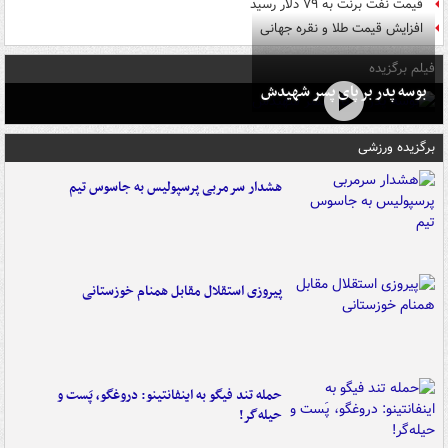
قیمت نفت برنت به ۷۹ دلار رسید
افزایش قیمت طلا و نقره جهانی
فیلم برگزیده
بوسه‌ پدر بر پای پسر شهیدش
برگزیده ورزشی
هشدار سرمربی پرسپولیس به جاسوس تیم
پیروزی استقلال مقابل همنام خوزستانی
حمله تند فیگو به اینفانتینو: دروغگو، پَست‌ و
حیله‌گر!