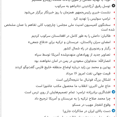
توسل رفیق آرژانتینی نتانیاهو به سرکوب
نشست خبری رئیس‌جمهور همزمان با روز خبرنگار برگزار می‌شود
ترامپ سوئیس را تهدید کرد
سخنگوی کمیسیون امنیت ملی مجلس: چارچوب کلی تفاهم با عمان مشخص
شده است
طالبان: داعش را به طور کامل در افغانستان سرکوب کردیم
امضای سران پاکستان، عربستان و ترکیه برای «دفاع جمعی»
رگبار و رعدوبرق در راه شمال کشور
تصاویر جدید از پهپادهای منهدم‌شده آمریکا توسط سپاه
انصارالله: متجاوزان سعودی در یمن در امان نخواهند بود
پوتین و محمد بن زاید درباره اوضاع منطقه خلیج فارس گفت‌وگو کردند
قیمت جهانی نفت امروز ۱۶ مرداد
اشکال بزرگ فوتبال ما نتیجه‌گرایی است
حاج علی اکبری: انقلاب ما محصول مکتب عاشورا است
افشاگری برادرزاده ترامپ: تمام تصمیم‌هایش از روی ترس است
چرا محمد صلاح ترکیه را به عربستان و آمریکا ترجیح داد
وقوع انفجار مهیب در مسکو
دست بالای ایران در مذاکرات جاری!