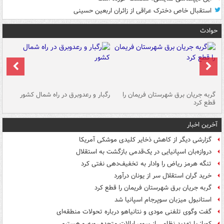
استقبال خاص دخترک عراقی از زائران اربعین حسینی
حوادث
گربه جریان برق شهرستان فریمان را
رگبار و رعدوبرق در راه شمال کشور
قطع کرد
گذ
آخرین اخبار
گزارشی دیگر از کاهش ذخایر کلیدی موشکی آمریکا
دروازه‌بان اسپانیایی در یک‌قدمی بازگشت به استقلال
تنگه هرمز ریاض را وادار به تخفیف‌دهی نفتی کرد
خرید گران استقلال سر از یونان درآورد
گربه جریان برق شهرستان فریمان را قطع کرد
استانبول میزبان سوپرجام اسپانیا شد
گفت وگوی تلفنی مودی و نتانیاهو درباره تحولات منطقه‌ای
کوبا: با تهدید نظامی از سوی ایالات متحده روبه‌رو هستیم