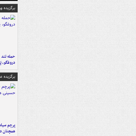
برگزیده و
حمله تند ف
دروغگو، پَ
برگزیده 
پرچم سیاه
همچنان در