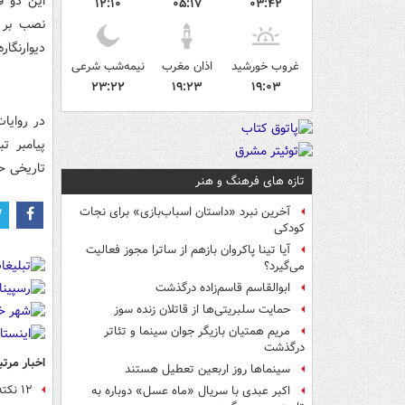
این دو ق
۱۲:۱۰
۰۵:۱۷
۰۳:۴۲
دیوارنگاره در شب ۱۷ ذ
غروب خورشید
اذان مغرب
نیمه‌شب شرعی
۲۳:۲۲
۱۹:۲۳
۱۹:۰۳
در روایات
پیامبر ت
تاریخی ح
تازه های فرهنگ و هنر
آخرین نبرد «داستان اسباب‌بازی» برای نجات
کودکی
آیا تینا پاکروان بازهم از ساترا مجوز فعالیت
می‌گیرد؟
ابوالقاسم قاسم‌زاده درگذشت
حمایت سلبریتی‌ها از قاتلان زنده سوز
مریم همتیان بازیگر جوان سینما و تئاتر
درگذشت
اخبار مرتب
سینماها روز اربعین تعطیل هستند
۱۲ نکته کمتر شنیده شده درباره عید غدیر
اکبر عبدی با سریال «ماه عسل» دوباره به