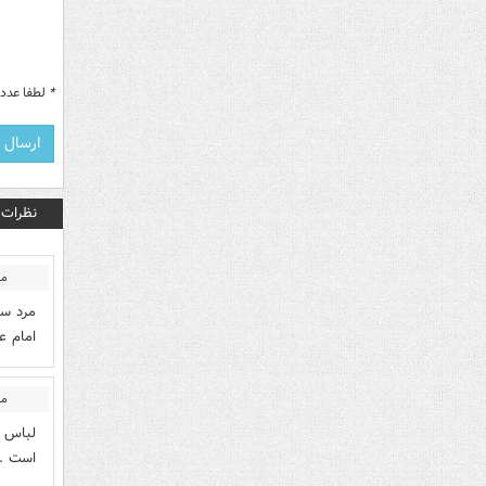
*
لطفا عدد م
نظرات
من
مرد سم
امام ع
من
لباس و
است .