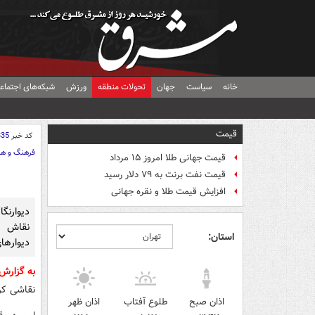
خانه
سیاست
جهان
تحولات منطقه
ورزش
شبکه‌های اجتماع
قیمت
کد خبر
335
فرهنگ و هن
قیمت جهانی طلا امروز ۱۵ مرداد
قیمت نفت برنت به ۷۹ دلار رسید
افزایش قیمت طلا و نقره جهانی
دیوارنگ
نقاش 
استان:
دیوارها
به گزار
نقاشی کر
اذان صبح
طلوع آفتاب
اذان ظهر