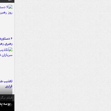
رهبری رهب
تکذیب شای
فراری
فیلم برگزی
بوسه‌ پ