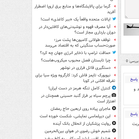
گرما برای پالایشگاه‌ها و منابع برق اروپا اضطرار
آفرید
ایالات متحده واقعاً یک «ببر کاغذی» است!
آیا مصرف قهوه و نوشیدنی‌های کافئین‌دار در
دوران بارداری مجاز است؟
توقف طولانی کامیون‌ها پشت مرز؛
صورت‌حساب سنگینی که به اقتصاد می‌رسد
حماقت ترامپ با ذخایر انرژی جهان چه کرد؟
چرا تابستان فصل محبوب میکروب‌هاست؟
بررسی: 0
دستگیری قاتل فراری در نوشهر
نیویورک تایمز فاش کرد: کارگروه ویژه سیا برای
پاسخ
تفرقه افکنی در کوبا
کنترل کامل تنگه هرمز در دست ایران!
 و
پرچم سیاه بر فراز گنبد حسینی همچنان در
اهتزاز است
ماجرای پیاده روی اربعین حاج رمضان
پاسخ
این دیپلماسی نمایشی، شکست خورده است
ربت
روایت پزشکیان از انحلال بانک آینده
شمیم خوش رضوی در هوای بین‌الحرمین
هشدار افسر ارشد آمریکایی به کاخ سفید