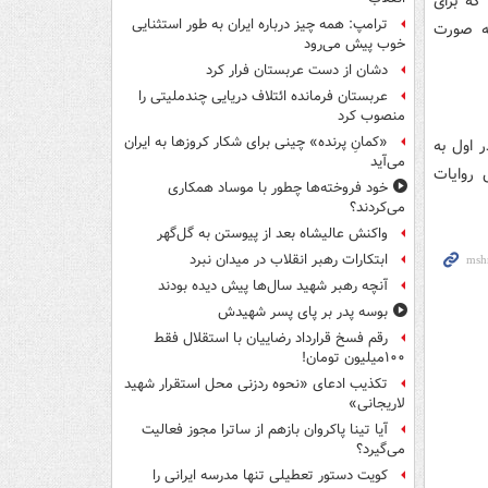
که برای
ترامپ: همه چیز درباره ایران به طور استثنایی
( در اندازه ۱۰ متر در ۲۰ متر ) به صورت
خوب پیش می‌رود
دشان از دست عربستان فرار کرد
عربستان فرمانده ائتلاف دریایی چندملیتی را
منصوب کرد
«کمانِ پرنده» چینی برای شکار کروزها به ایران
ر اول به
می‌آید
 روایات
خود فروخته‌ها چطور با موساد همکاری
می‌کردند؟
واکنش عالیشاه بعد از پیوستن به گل‌گهر
ابتکارات رهبر انقلاب در میدان نبرد
آنچه رهبر شهید سال‌ها پیش دیده بودند
بوسه‌ پدر بر پای پسر شهیدش
رقم فسخ قرارداد رضاییان با استقلال فقط
۱۰۰میلیون تومان!
تکذیب ادعای «نحوه ردزنی محل استقرار شهید
لاریجانی»
آیا تینا پاکروان بازهم از ساترا مجوز فعالیت
می‌گیرد؟
کویت دستور تعطیلی تنها مدرسه ایرانی را