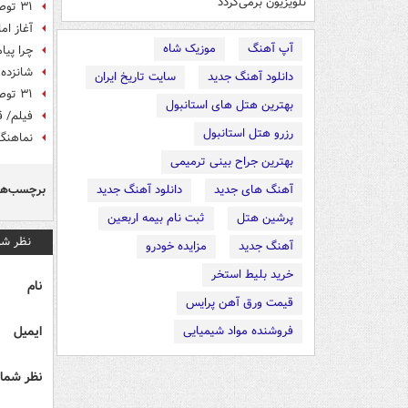
تلویزیون برمی‌گردد
۳۱ توصیه اهل بیت(ع) در بزرگداشت غدیر
آغاز ام
آپ آهنگ
موزیک شاه
چرا پیا
شانزده 
دانلود آهنگ جدید
سایت تاریخ ایران
۳۱ توصیه اهل بیت(ع) در بزرگداشت غدیر
بهترین هتل های استانبول
فیلم/ ق
رزرو هتل استانبول
نماهنگ/
بهترین جراح بینی ترمیمی
برچسب‌ها
آهنگ های جدید
دانلود آهنگ جدید
پرشین هتل
ثبت نام بیمه اربعین
نظر شم
آهنگ جدید
مزایده خودرو
خرید بلیط استخر
نام
قیمت ورق آهن پرایس
ایمیل
فروشنده مواد شیمیایی
نظر شما 