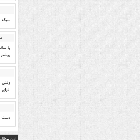
سبک ن
من
با سان
بیشتر
وقتی ع
افزای غ
دست رو
این مطالب