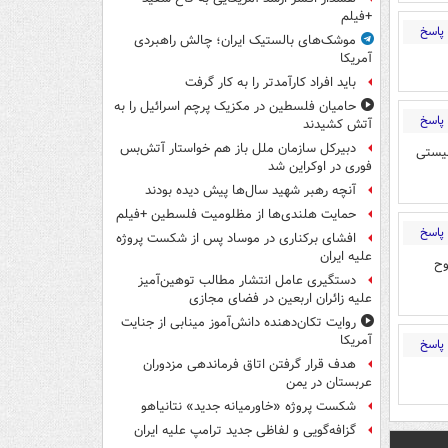
+فیلم
پاسخ
موشک‌های بالستیک ایران؛ چالش راهبردی
آمریکا
باید افراد کارآمدتر را به کار گرفت
حامیان فلسطین در مکزیک پرچم اسرائیل را به
پاسخ
آتش کشیدند
دبیرکل سازمان ملل باز هم خواستار آتش‌بس
لیستی
فوری در اوکراین شد
آنچه رهبر شهید سال‌ها پیش دیده بودند
حمایت هلندی‌ها از مظلومیت فلسطین +فیلم
پاسخ
افشای برکناری در موساد پس از شکست پروژه
علیه ایران
وح
دستگیری عامل انتشار مطالب توهین‌آمیز
علیه زائران اربعین در فضای مجازی
روایت تکان‌دهنده دانش‌آموز مینابی از جنایت
آمریکا
پاسخ
هدف قرار گرفتن اتاق‌ فرماندهی مزدوران
عربستان در یمن
شکست پروژه «خاورمیانه جدید» نتانیاهو
گزافه‌گویی و لفاظی جدید ترامپ علیه ایران