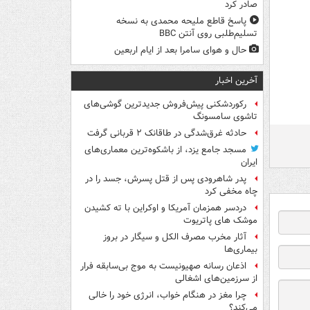
صادر کرد
پاسخ قاطع ملیحه محمدی به نسخه
تسلیم‌طلبی روی آنتن BBC
حال و هوای سامرا بعد از ایام اربعین
آخرین اخبار
رکوردشکنی پیش‌فروش جدیدترین گوشی‌های
تاشوی سامسونگ
حادثه غرق‌شدگی در طاقانک ۲ قربانی گرفت
مسجد جامع یزد، از باشکوه‌ترین معماری‌های
ایران
پدر شاهرودی پس از قتل پسرش، جسد را در
چاه مخفی کرد
دردسر همزمان آمریکا و اوکراین با ته کشیدن
موشک های پاتریوت
آثار مخرب مصرف الکل و سیگار در بروز
بیماری‌ها
اذعان رسانه صهیونیست به موج بی‌سابقه فرار
از سرزمین‌های اشغالی
چرا مغز در هنگام خواب، انرژی خود را خالی
می‌کند؟