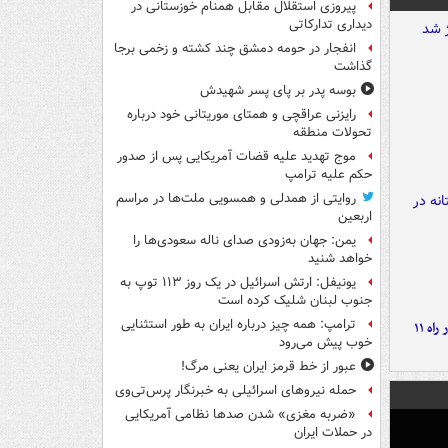
پیروزی استقلال مقابل همنام خوزستانی در
دیداری تدارکاتی
انفجار در حومه دمشق چند کشته و زخمی برجا
گذاشت
بوسه‌ پدر بر پای پسر شهیدش
رایزنی عراقچی و همتای موریتانی خود درباره
تحولات منطقه
موج تهدید علیه قضات آمریکایی پس از صدور
حکم علیه ترامپ
روایتی از همدلی و همسویی ملت‌ها در مراسم
اربعین
یمن: جهان به‌زودی صدای ناله سعودی‌ها را
خواهد شنید
یونیفل: ارتش اسرائیل در یک روز ۱۱۳ توپ به
جنوب لبنان شلیک کرده است
ترامپ: همه چیز درباره ایران به طور استثنایی
موج بارش‌های تابستانه در راه ۱۱
خوب پیش می‌رود
عبور از خط قرمز ایران یعنی مرگ!
حمله نیروهای اسرائیلی به خبرنگار پرس‌تی‌وی
«ضربه مغزی» شدن صدها نظامی آمریکایی
در حملات ایران