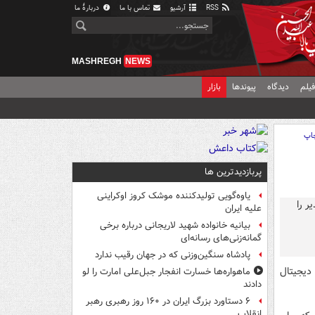
RSS
آرشیو
تماس با ما
دربارهٔ ما
MASHREGH
NEWS
یلم
دیدگاه
پیوندها
بازار
اپ
پربازدیدترین ها
یاوه‌گویی تولیدکننده موشک کروز اوکراینی
علیه ایران
بیانیه خانواده شهید لاریجانی درباره برخی
گمانه‌زنی‌های رسانه‌ای
پادشاه سنگین‌وزنی که در جهان رقیب ندارد
دیجیتال
ماهواره‌ها خسارت انفجار جبل‌علی امارت را لو
دادند
۶ دستاورد بزرگ ایران در ۱۶۰ روز رهبری رهبر
انقلاب