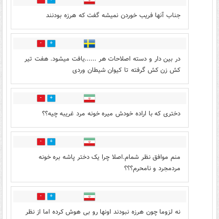
20
12
جناب آنها فریب خوردن نمیشه گفت که هرزه بودنند
4
26
در بین دار و دسته اصلاحات هر ......یافت میشود. هفت تیر
کش زن کش گرفته تا کیوان شیطان وردی
3
33
دختری که با اراده خودش میره خونه مرد غریبه چیه؟؟
4
33
منم موافق نظر شمام.اصلا چرا یک دختر پاشه بره خونه
مردمجرد و نامحرم؟؟؟
7
15
نه لزوما چون هرزه نبودند اونها رو بی هوش کرده اما از نظر