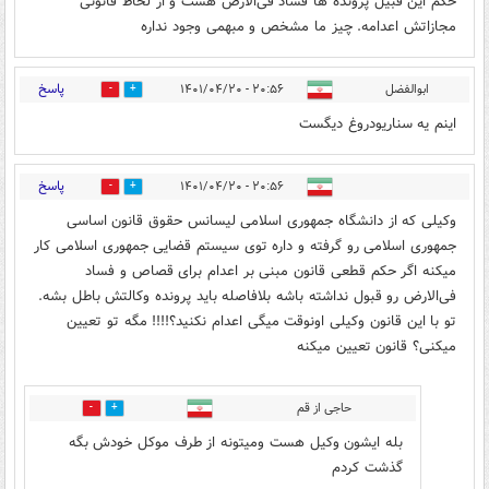
حکم این قبیل پرونده ها فساد فی‌الارض هست و از لحاظ قانونی
مجازاتش اعدامه. چیز ما مشخص و مبهمی وجود نداره
پاسخ
ابوالفضل
۲۰:۵۶ - ۱۴۰۱/۰۴/۲۰
0
0
اینم یه سناریودروغ دیگست
پاسخ
۲۰:۵۶ - ۱۴۰۱/۰۴/۲۰
0
16
وکیلی که از دانشگاه جمهوری اسلامی لیسانس حقوق قانون اساسی
جمهوری اسلامی رو گرفته و داره توی سیستم قضایی جمهوری اسلامی کار
میکنه اگر حکم قطعی قانون مبنی بر اعدام برای قصاص و فساد
فی‌الارض رو قبول نداشته باشه بلافاصله باید پرونده وکالتش باطل بشه.
تو با این قانون وکیلی اونوقت میگی اعدام نکنید؟!!!! مگه تو تعیین
میکنی؟ قانون تعیین میکنه
حاجی از قم
8
1
بله ایشون وکیل هست ومیتونه از طرف موکل خودش بگه
گذشت کردم