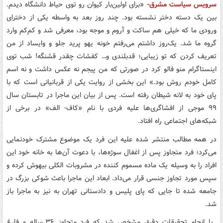
سرویس سیاست مشرق-
«برای اولین‌بار کیوان رو توی حیاط دانشگاه دیدم.
بین یک دسته دختر نشسته بود. چند روز بعد به واسطه یکی از دخترای
ورودی ما که خیلی هم ساکت و آروم و موجه بود، معرفی شد و کم‌کم وارد
گروه ما شد. یک‌روز داشتم می‌رفتم خونه یهو پرید جلو و وایساد از من
تعریف کردن که تو زیبایی؛ قدبلندی و… کفشات چقدر قشنگه! شب توی
اینستاگرام منو فالو کرد در صورتی که من پیجم نه عکس داشت و نه اسم
کامل خودم روش بود.» این بخشی از روایت یکی از قربانیانی است که با
پای خود به لانه شیطان رفته‌ است. پس از بیان این ماجرا در تابستان سال
۹۹ موجی از افشاگری‌ها علیه فردی با نام «کاف- الف» در برخی از
شبکه‌های اجتماعی راه افتاد.
در همه مطالب منتشر شده علیه این فرد یک موضوع مشترک خودنمایی
می‌کرد؛ فرد متجاوز پس از اغفال سوژه‌ها، با دعوت آن‌ها به خانه خود این
افراد را به وسیله یک ماده مسموم کننده در مشروبات الکلی بیهوش کرده و
سپس مورد تجاوز جنسی قرار می‌داد. ابعاد این ماجرا باعث شوکی بزرگ در
جامعه شده تا جایی که پای پلیس و دادستانی تهران به نیز به ماجرا باز
شد.
با انجام تحقیقات دقیق مشخص شد که فرد متجاوز ۳۶ ساله و فارغ