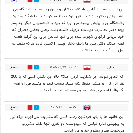
محمدایوب
۰۰:۱۱ - ۱۴۰۱/۰۴/۲۱
1
8
این اعمال همه از آزادی واختلاط دختران و پسران در محیط دانشگاه می
باشد وقتی دختری از دبیرستان وارد محیط صددرصد باز دانشگاه میشود
ودانشگاه جوی برایش بوجود می آورد که باید با دانشجویان دیگر چه پسر
وچه دختر معاشرت دوستانه نزدیک داشته باشد وحتی بعضی دختران که
خود قربانی گرگهای شهوت شده برای تنها نماندن برای این گرگها طعمه
تهیه میکند وقتی دین ما رابطه دختر وپسر را تبیین کرده هرکه بگوید به
امل می گویند وعقب افتاده
پاسخ
میتی
۰۰:۱۸ - ۱۴۰۱/۰۴/۲۱
1
8
اگه تجاوز نبوده، چرا شکایت کردن اصلا؟ حالا اون بکنار. کسی که با 200
نفر این کار رو میکنه دقیقا لانه فساد درست کرده و مفسد فی الارضه-
اگه واقعا اینجوری باشه یه ویروسه که باید حذف بشه
پاسخ
۰۰:۲۳ - ۱۴۰۱/۰۴/۲۱
1
7
این خانوم ها با پای خودشون رفتند کسی که مشروب می‌خورده دیگه نیاز
به بیهوشی نداره قبلش که میدونسته دو نفری تنها دارند مشروب
می‌خورند بعدم معلوم حد و مرز ندارند