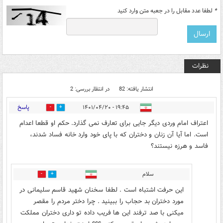
*
لطفا عدد مقابل را در جعبه متن وارد کنید
نظرات
انتشار یافته: 82
در انتظار بررسی: 2
پاسخ
۱۹:۴۵ - ۱۴۰۱/۰۴/۲۰
9
83
اعتراف امام وردی دیگر جایی برای تعارف نمی گذارد. حکم او قطعا اعدام
است. اما آیا آن زنان و دختران که با پای خود وارد خانه فساد شدند،
فاسد و هرزه نیستند؟
سلام
40
17
این حرفت اشتباه است . لطفا سخنان شهید قاسم سلیمانی در
مورد دختران بد حجاب را ببینید . چرا دختر مردم را مقصر
میکنی با صد ترفند این ها فریب داده تو داری دختران مملکت