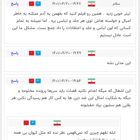
پاسخ
سلام
۱۹:۴۸ - ۱۴۰۱/۰۴/۲۰
0
6
تیتر خوبی زدید . همین رو فیلم کنید که بفهمن یه آدم ممکنه به خاطر
امیال و خواسته هاش توی هر جلد و لباسی بره . اما نمیشه به تمام
کسانی که اون لباس و جلد و اعتقادات را داد جمع بست. مشکل ما این
است عادل نیستیم .
پاسخ
۱۹:۴۹ - ۱۴۰۱/۰۴/۲۰
0
0
این مدلی نشه
پاسخ
۱۹:۵۴ - ۱۴۰۱/۰۴/۲۰
1
13
این اشغال که میگه اعدام نکتید قضات باید سریعا پرونده مختومه و
دیگه به شکایت امثال این ضد دین ها به کس کار هم رسیدگی نکنن هر
بلایی هم سشون بیاد حقشونه
8
1
ابله نفهم چیزی که نمی‌فهمی نظر نده که مثل کیوان بی همه
چیز و طرفدارانش هستی