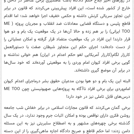
در روزهای اخیر ابلاغ حکم دادگاه باعث غافلگیری برخی عناصر در داخل و
خارج از کشور شده است، این افراد پیش‌بینی می‌کردند که قانون در برابر
این تجاوز سریالی کرنش داشته و حکمی خفیف اجرا خواهد شد؛ اما اقدام
قاطع پلیس و دستگاه قضایی معادلات ضد انقلاب و مجریان پروژه ( ME
TOO ایرانی) را بر هم زده و حالا آن‌ها در یک موقعیت یک بام و دو هوا
قرار دارند! این افراد در یک موقعیت متضاد قرار گرفته و امکان عملیاتی را
از دست داده‌اند؛ اجرای حکم این متجاوز شیطان صفت با دستورالعمل
کارزار لگام(کارزار آمریکایی لغو حکم اعدام در ایران) هم خوانی نداشته و
گویی برخی افراد کیوان امام وردی را به موقعیتی آورده‌اند که خود سال‌ها
در برابر آن موضع گیری داشته‌اند.
البته این یک بام و دو هوا بودن مدعیان حقوق بشر درماجرای اعدام کیوان
امام‌وردی برای برخی افراد ناآگاه به پروژه‌هایی صهیونیستی چون ME TOO
درس‌های قابل تاملی نیز در خود دارد!
برخی گمان می‌کردند که قانون مجازات اسلامی در برابر خفاش شب جامعه
روشن فکری دارای نواقص بوده و امکان اثبات جرم وجود ندارد، در یک سال
گذشته برخی چهره‌های مشهور و به اصطلاح سلبریتی نیز به این مسئله
دامن زدند؛ اما حکم قاطع و صریح دادگاه اجازه ماهی‌گیری را از این دسته