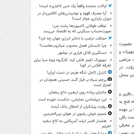
ایالات متحده واقعاً یک «ببر کاغذی» است!
آیا مصرف قهوه و نوشیدنی‌های کافئین‌دار در
دوران بارداری مجاز است؟
توقف طولانی کامیون‌ها پشت مرز؛
صورت‌حساب سنگینی که به اقتصاد می‌رسد
حماقت ترامپ با ذخایر انرژی جهان چه کرد؟
۱۳۲۲ در شیراز به دنیا آمد. او در اسفندماه سال ۱۳۵۸ به عضویت
چرا تابستان فصل محبوب میکروب‌هاست؟
مقداری تجهیزات و
دستگیری قاتل فراری در نوشهر
 را بر عهده گرفت. در سال ۱۳۶۰ به کمک مرتضی
نیویورک تایمز فاش کرد: کارگروه ویژه سیا برای
تفرقه افکنی در کوبا
رفت. در
کنترل کامل تنگه هرمز در دست ایران!
یز منحل
پرچم سیاه بر فراز گنبد حسینی همچنان در
اهتزاز است
ماجرای پیاده روی اربعین حاج رمضان
باقری و
این دیپلماسی نمایشی، شکست خورده است
 فتح به
روایت پزشکیان از انحلال بانک آینده
ی تیپ ۳۳ المهدی (عج) را بر عهده
شمیم خوش رضوی در هوای بین‌الحرمین
 سمت باقی
هشدار افسر ارشد آمریکایی به کاخ سفید
ز لشکر ۳۳ المهدی تودیع و به عنوان فرمانده لشکر ۱۹ فجر معرفی
+فیلم
ی زمینی
موشک‌های بالستیک ایران؛ چالش راهبردی