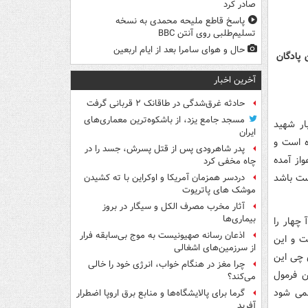
صادر کرد
پاسخ قاطع ملیحه محمدی به نسخه
تسلیم‌طلبی روی آنتن BBC
حال و هوای سامرا بعد از ایام اربعین
 پادگان
آخرین اخبار
حادثه غرق‌شدگی در طاقانک ۲ قربانی گرفت
مسجد جامع یزد، از باشکوه‌ترین معماری‌های
ار شهید
ایران
ه است و
پدر شاهرودی پس از قتل پسرش، جسد را در
واز آمده
چاه مخفی کرد
دست باشد
دردسر همزمان آمریکا و اوکراین با ته کشیدن
موشک های پاتریوت
آثار مخرب مصرف الکل و سیگار در بروز
بیماری‌ها
چهار را
اذعان رسانه صهیونیست به موج بی‌سابقه فرار
 عملیات یکی است و این
از سرزمین‌های اشغالی
رای چی این
چرا مغز در هنگام خواب، انرژی خود را خالی
ن فرمول
می‌کند؟
با ۲۰ درصد اطلاعات نمی شود
گرما برای پالایشگاه‌ها و منابع برق اروپا اضطرار
آفرید