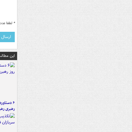
*
لطفا عدد م
این مطالب
رهبری رهب