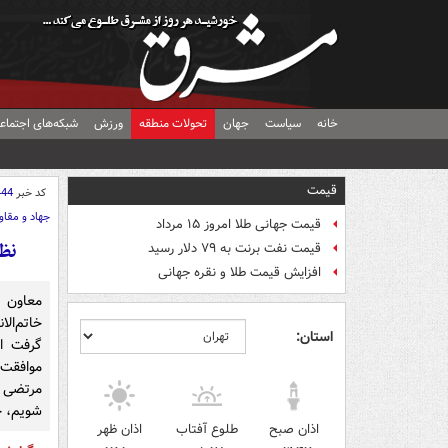
خانه
سیاست
جهان
تحولات منطقه
ورزش
شبکه‌های اجتماع
قیمت
کد خبر
444
جهاد و مقا
قیمت جهانی طلا امروز ۱۵ مرداد
نظر
قیمت نفت برنت به ۷۹ دلار رسید
افزایش قیمت طلا و نقره جهانی
معاون 
خاتم‌ال
استان:
گرفت ا
موافقت 
مرتضی ق
شویم، خ
اذان صبح
طلوع آفتاب
اذان ظهر