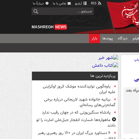
RSS
آرشیو
تماس با ما
دربارهٔ ما
MASHREGH
NEWS
یلم
دیدگاه
پیوندها
بازار
اپ
پربازدیدترین ها
یی
یاوه‌گویی تولیدکننده موشک کروز اوکراینی
علیه ایران
بیانیه خانواده شهید لاریجانی درباره برخی
گمانه‌زنی‌های رسانه‌ای
پادشاه سنگین‌وزنی که در جهان رقیب ندارد
ماهواره‌ها خسارت انفجار جبل‌علی امارت را لو
دادند
۶ دستاورد بزرگ ایران در ۱۶۰ روز رهبری رهبر
انقلاب