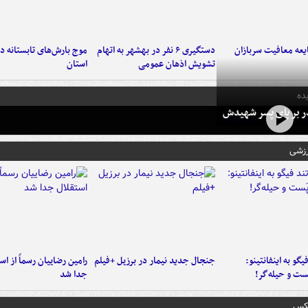
عه معافیت سربازان
دستگیری ۶ نفر در بهشهر به اتهام
تشویش اذهان عمومی
استان
ده
در بر پای پسر شهیدش
رزشی
یگو به اینفانتینو:
جنجال جدید نیمار در برزیل +فیلم
رامین رضاییان رسماً از اس
ست‌ و حیله‌گر!
جدا شد
عکس