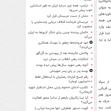
‌الانبیا
ترامپ: همه چیز درباره ایران به طور استثنایی
ه عنوان
خوب پیش می‌رود
اوردهای
دشان از دست عربستان فرار کرد
ذهن همه
عربستان فرمانده ائتلاف دریایی چندملیتی را
عد وارد
منصوب کرد
«کمانِ پرنده» چینی برای شکار کروزها به ایران
دا قرار
می‌آید
د و نزد
خود فروخته‌ها چطور با موساد همکاری
می‌کردند؟
واکنش عالیشاه بعد از پیوستن به گل‌گهر
ابتکارات رهبر انقلاب در میدان نبرد
آنچه رهبر شهید سال‌ها پیش دیده بودند
بوسه‌ پدر بر پای پسر شهیدش
رقم فسخ قرارداد رضاییان با استقلال فقط
از سپاه
۱۰۰میلیون تومان!
تکذیب ادعای «نحوه ردزنی محل استقرار شهید
 قربانی
لاریجانی»
مروز هم
آیا تینا پاکروان بازهم از ساترا مجوز فعالیت
 حرف به
می‌گیرد؟
نند. سه
کویت دستور تعطیلی تنها مدرسه ایرانی را