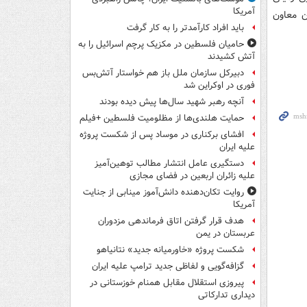
آمریکا
ن معاون
باید افراد کارآمدتر را به کار گرفت
حامیان فلسطین در مکزیک پرچم اسرائیل را به
آتش کشیدند
دبیرکل سازمان ملل باز هم خواستار آتش‌بس
فوری در اوکراین شد
آنچه رهبر شهید سال‌ها پیش دیده بودند
حمایت هلندی‌ها از مظلومیت فلسطین +فیلم
افشای برکناری در موساد پس از شکست پروژه
علیه ایران
دستگیری عامل انتشار مطالب توهین‌آمیز
علیه زائران اربعین در فضای مجازی
روایت تکان‌دهنده دانش‌آموز مینابی از جنایت
آمریکا
هدف قرار گرفتن اتاق‌ فرماندهی مزدوران
عربستان در یمن
شکست پروژه «خاورمیانه جدید» نتانیاهو
گزافه‌گویی و لفاظی جدید ترامپ علیه ایران
پیروزی استقلال مقابل همنام خوزستانی در
دیداری تدارکاتی