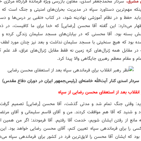
ش مشرق
،
سردار محمدجعفر اسدی، معاون بازرسی ویژه فرمانده قرارگاه مرکزی خاتم
اینکه مهم‌ترین دستاورد سپاه در مدیریت بحران‌های امنیتی و جنگ است که ب
باید حفظ و در نظام آموزشی نهادینه شود، در کتاب «نقبی بر درس‌ها و دست
ار می‌دارد: این گفته آقا محسن [رضایی] که خدا برای ما کافیست، در 
قش بسته بود. آقا محسنی که در بیابان‌های مسجد سلیمان زندگی کرده و ب
ه بود که هیچ سنخیتی با مسجد سلیمان نداشت و بعد نیز چنان مورد لطف خ
در مقابل همه ژنرال‌های کره زمین نه فقط مقابل ژنرال‌های عراق، قد علم کر
م و مقام معظم رهبری جایگاهی والا پیدا کرد.
سردار اسدی کنار آیت‌الله خامنه‌ای (رئیس‌جمهور ایران در دوران دفاع مقدس)
 انقلاب بعد از استعفای محسن رضایی از سپاه
زاید: وقتی جنگ تمام شد و مدتی گذشت، آقا محسن [رضایی] تصمیم گرفت 
 و شنید که آقا هم موافقت کردند. من و آقای قاسم سلیمانی و آقای مرتضی
که مانع از رفتن ایشان شویم، خدمت آقا رفتیم. آقا فرمودند: اگر من همین ا
سی را برای فرماندهی سپاه تعیین کنم، آقای محسن رضایی خواهد بود. این
 بود که ایشان آقا محسن را لایق‌ترین فرد در کشور برای فرماندهی سپاه می‌دا