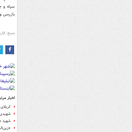
سپاه و ج
بازرسی وی
منبع: فا
اخبار مرتب
کربلای ۵ تکلیف جنگ را مشخص کر
شهیدی 
شهید صی
«زین‌ال