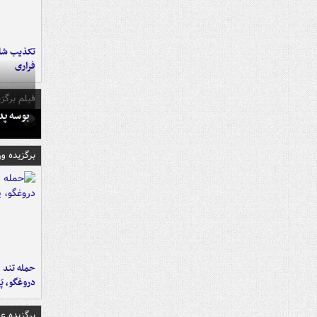
تکذیب شای
فراری
فیلم برگزی
بوسه‌ پ
برگزیده و
حمله تند ف
دروغگو، پَ
برگزیده 