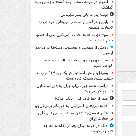
انفجار در حومه دمشق چند کشته و زخمی برجا
گذاشت
بوسه‌ پدر بر پای پسر شهیدش
رایزنی عراقچی و همتای موریتانی خود درباره
تحولات منطقه
موج تهدید علیه قضات آمریکایی پس از صدور
حکم علیه ترامپ
روایتی از همدلی و همسویی ملت‌ها در مراسم
اربعین
یمن: جهان به‌زودی صدای ناله سعودی‌ها را
خواهد شنید
یونیفل: ارتش اسرائیل در یک روز ۱۱۳ توپ به
جنوب لبنان شلیک کرده است
ترامپ: همه چیز درباره ایران به طور استثنایی
خوب پیش می‌رود
عبور از خط قرمز ایران یعنی مرگ!
حمله نیروهای اسرائیلی به خبرنگار پرس‌تی‌وی
«ضربه مغزی» شدن صدها نظامی آمریکایی
در حملات ایران
جنگ در جبهه لبنان بعد از تفاهم‌نامه چه
تغییری کرده؟