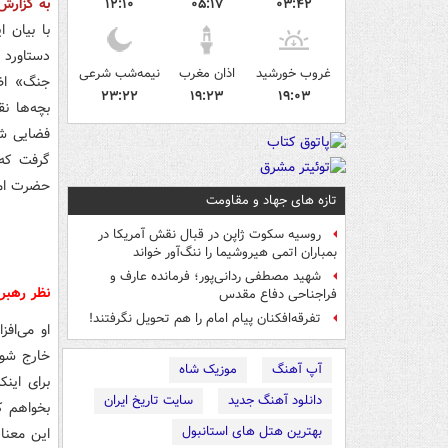
به گزار
۱۲:۱۰
۰۵:۱۷
۰۳:۴۲
با بیان 
دستاورد 
غروب خورشید
اذان مغرب
نیمه‌شب شرعی
جنگ» اظه
۲۳:۲۲
۱۹:۲۳
۱۹:۰۳
بچه‌ها ن
فضایی شد
گرفت که 
حضرت اما
تازه های جهاد و مقاومت
روسیه سکوت ژاپن در قبال نقش آمریکا در
بمباران اتمی هیروشیما را ننگ‌آور خواند
شهید مصطفی ردانی‌پور؛ فرمانده عارف و
نظر رهبر
فراجناحی دفاع مقدس
تفرقه‌افکنان پیام امام را هم تحویل نگرفتند!
او می‌اف
خارج شود
آپ آهنگ
موزیک شاه
برای این
دانلود آهنگ جدید
سایت تاریخ ایران
بخواهم ک
بهترین هتل های استانبول
این معنا