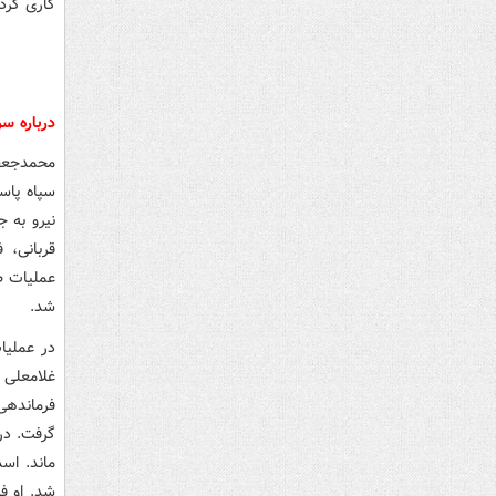
کاری کرد.
درباره س
قربانی، 
عملیات ط
شد.
در عملیا
غلامعلی 
شد. او ف