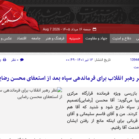
جمعه ۱۶ مرداد ۱۴۰۵ -
Aug 7 2026
ی
دفاع و امنیت
جهاد و مقاومت
حسینیه
فرهنگ و هنر
جامعه
اقتصاد
عکس و ف
1394
تاریخ انتشار:
۱۲ تیر ۱۴۰۱ - ۰۰:۴۹
۰ نظر
چ
ومت
 رهبر انقلاب برای فرماندهی سپاه بعد از استعفای محسن رضا
بازرسی ویژه فرمانده قرارگاه مرکزی
انبیا می‌گوید: آقا محسن [رضایی]تصمیم
ز سپاه خارج شود و شنید که آقا هم
کردند. من و آقای قاسم سلیمانی و آقای
ربانی برای اینکه مانع از رفتن ایشان
دمت آقا رفتیم.