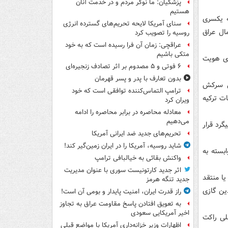
پزشکیان: ما نوکر مردم و در خدمت آنان
هستیم
ه یکسری
سنای آمریکا لایحه تحریم‌های گسترده انرژی
ال عراق
روسیه را تصویب کرد
عراقچی: زمان آن فرا رسیده است که به خود
متکی باشیم
ای هویت
۶ فوتی و ۵ مصدوم بر اثر تصادف زنجیره‌ای
بدون تعارف با پدر و پسر قهرمان
ی سرکش
ترامپ التماس‌کننده توافقی است که خود
طلاعات ترکیه
ویران کرد
معادله محاصره در برابر محاصره را ادامه
می‌دهیم
رد قرار
تحریم‌های جدید ضد ایرانی آمریکا
شاید روسیه، آمریکا را در ایران زمین‌گیر کند!
بسته به
واکنش بقائی به خیالبافی ترامپ
اثر جدید کارتونیست سوری با عنوان مدیریت
ا منتقد
جدید تنگه هرمز
ین گازی
راز قدرت ایران، امنیت پایدار و بومی آن است!
به تعویق افتادن پاسخ مقاومت عراق به تجاوز
اخیر آمریکایی سعودی
صلی راکت
اظهارات وزیر خزانه‌داری آمریکا با مواضع قبلی