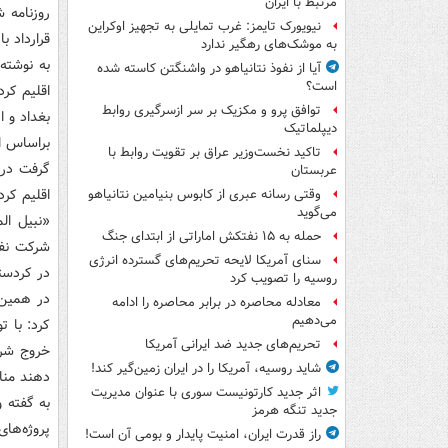
مرتبط با ایران
نیویورک تایمز: غرب تمایلی به تجهیز اوکراین
قرارداد ب
به موشک‌های رهگیر ندارد
به نوشته
آیا از نفوذ نتانیاهو در واشنگتن کاسته شده
است؟
اقلیم کرد
توافق پرو و مکزیک بر سر ازسرگیری روابط
بغداد و 
دیپلماتیک
براساس ا
تاکید نخست‌وزیر عراق بر تقویت روابط با
گرفت در 
عربستان
اقلیم کر
وقتی رسانه عبری از کابوس بنیامین نتانیاهو
می‌گوید
«نبیل ال
حمله به ۱۵ نفتکش‌ اماراتی از ابتدای جنگ
شرکت نفت
سنای آمریکا لایحه تحریم‌های گسترده انرژی
در کردستا
روسیه را تصویب کرد
در همین 
معادله محاصره در برابر محاصره را ادامه
می‌دهیم
کرد: با ت
تحریم‌های جدید ضد ایرانی آمریکا
خروج شرک
شاید روسیه، آمریکا را در ایران زمین‌گیر کند!
دهند منا
اثر جدید کارتونیست سوری با عنوان مدیریت
به گفته و
جدید تنگه هرمز
پروژه‌ها
راز قدرت ایران، امنیت پایدار و بومی آن است!