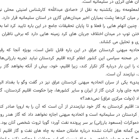
ان های انرژی در سلیمانیه است.
المعلومه» روز یکشنبه به نقل از «صادق عبدالله» کارشناس امنیتی محلی 
 میان کردها پشت بمباران اخیر میدان‌های گازی در استان سلیمانیه قرار دارد.
چنین اتهام هایی را فعلا و تا پایان تحقیقات جامع در این باره تایید کرد اما ب
ختن توپ در میدان اختلاف جریان های کرد زمینه هایی دارد که برخی ناظران را
ری و تحلیل می کشاند.
ادیه میهنی کردستان عراق در این باره قابل تامل است، بویژه آنجا که ر
در صحنه سیاسی این کشور اعلام کرده اقلیم کردستان نباید تجربه بارزانی‌ها
را این بار درباره گاز تکرار کند، زیرا اقلیم، خود، بیش از آنکه بخواهد گاز را 
، نیازمند آن است.
یدی» یکی از سران اتحادیه میهنی کردستان عراق نیز در گفت وگو با بغداد الیو
به جای وارد کردن گاز از ایران و سایر کشورها، چرا حکومت اقلیم کردستان، گ
اد (دولت مرکزی عراق) نمی‌دهد؟»
د: اقلیم کردستان به گاز خود نیازمندتر از آن است که آن را به اروپا صادر کن
 کردستان در سلیمانیه است و اتحادیه میهنی اجازه نخواهد داد که گاز هدر رود
موکرات (مسعود بارزانی) بر سر پرونده نفت آورد؛ گویا ثروت شخصی آنان بود.
ین گمانه های اثبات نشده درباره عاملان حمله به چاه های نفت و گاز اقلیم ک
یچ گروه و جریان شاخصی در عراق نیست که این حملات را محکوم نکند و ابهام