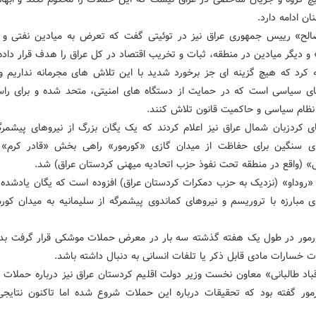
ان ادامه دارد.
لح» رییس جمهوری عراق نیز در توئیتی گفت که تعرض به میادین نفتی و 
 و دیگر میادین در منطقه، ثبات و تخریب اقتصاد در کل عراق را هدف قرار دا
 کرد که هیچ گزینه ای جز برخورد شدید با این تلاش های مجرمانه نداریم و
ی سیاسی است که در حمایت از دستگاه های امنیتی، متحد شده و برای را
ظام سیاسی و حاکمیت قانون تلاش کنند.
ی کردزبان شمال عراق نیز اعلام کردند که یک یگان بزرگ از نیروهای پیشمرگ
 سنگین برای حفاظت از میدان گازی «کورمور» راهی بخش «قادر کرم» ا
 (واقع در منطقه تحت نفوذ حزب اتحادیه میهنی کردستان عراق) شد.
 «روداو» (نزدیک به حزب دمکرات کردستان عراق) افزوده است که یگان یادشده
ی مبارزه با تروریسم و نیروهای کماندوی پیشمرگه از سلیمانیه به میدان کورم
رمور در طول یک هفته گذشته سه بار در معرض حملات موشکی قرار گرفت بدو
ت خسارات مادی قابل ذکر یا تلفات انسانی به دنبال داشته باشد.
باد طالبانی» معاون نخست وزیر دولت اقلیم کردستان عراق نیز درباره حملات ب
مور گفته بود که تحقیقات درباره این حملات شروع شده اما تاکنون نتایجی