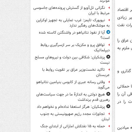
موثرند
نگرانی تل‌آویو از گسترش پرونده‌های جاسوسی
ر اقتصاد
مرتبط با ایران
ر زیادی
نیویورک تایمز: غرب تمایلی به تجهیز اوکراین
 محل صادرات نفت
به موشک‌های رهگیر ندارد
آیا از نفوذ نتانیاهو در واشنگتن کاسته شده
است؟
عراق را
توافق پرو و مکزیک بر سر ازسرگیری روابط
ملزم به
دیپلماتیک
پزشکیان: شکافی بین دولت و نیروهای مسلح
نیست
تاکید نخست‌وزیر عراق بر تقویت روابط با
گذاری و
عربستان
وقتی رسانه عبری از کابوس بنیامین نتانیاهو
 حملاتی
می‌گوید
ی آن را
هیچ دولتی به اندازۀ ما در جهت سیاست‌های
رهبری قدم برنداشت
ت را در
پزشکیان: هرگز استعفا نداده‌ام و نخواهم داد
تجاوزات مجدد رژیم صهیونیستی به جنوب
لبنان
حمله به ۱۵ نفتکش‌ اماراتی از ابتدای جنگ
 میادین