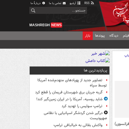
RSS
آرشیو
تماس با ما
دربارهٔ ما
MASHREGH
NEWS
یلم
دیدگاه
پیوندها
بازار
اپ
پربازدیدترین ها
تصاویر جدید از پهپادهای منهدم‌شده آمریکا
توسط سپاه
گربه جریان برق شهرستان فریمان را قطع کرد
شاید روسیه، آمریکا را در ایران زمین‌گیر کند!
ترامپ سوئیس را تهدید کرد
درگیر شدن گردشگر اسپانیایی با نظامی
صهیونیست
رانسوی)
واکنش بقائی به خیالبافی ترامپ