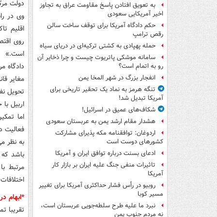
دولت مرکز
به تعویق افتادن پاسخ مقاومت عراق به تجاوز
اخیر آمریکایی سعودی
وی در راب
حکم دادگاه آمریکا برای توقف ساخت سالن
اقلیم تا
رقص ترامپ
حمله پهپادی به کشتی ترکیه‌ای در دریای سیاه
است.»
سامانه موشکی پاتریوت چیست و چرا ذخایر آن
دادگاه م
رو به اتمام است؟
انفجار بزرگ در شهر المخا یمن
مغایر قا
تنگه هرمز به نماد یک تحقیر تاریخی برای
تحویل نف
آمریکا تبدیل شد!
اربیل با
شکاف‌های عمیق در اسرائیل!
اما تمکی
هشدار مقام ارشد یمن به عربستان سعودی
فعالیت در
اردوغان: توافقنامه مکه پذیرای مشارکت
به نظر م
کشورهای دوست است
ادعای بسنت درباره توافق ایران و آمریکا
باشد که 
تاثیرات منفی جنگ علیه ایران بر بازار کار
مرتبط با
آمریکا
اختلافات 
روبیو در رأس فشار حداکثری آمریکا برای تغییر
مسیر کوبا
*ابهام د
نبرد ما علیه طرح سلطه‌جویی عربستان است،
تقریبا ت
نه مردم جنوب یمن