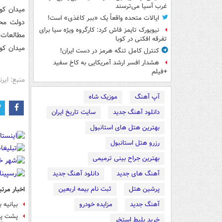
غرب آسیا می‌ترسند
میدان کور
ایالات متحده واقعاً یک «ببر کاغذی» است!
نیویورک تایمز فاش کرد: کارگروه ویژه سیا برای
تفرقه افکنی در کوبا
میدان کو
کنترل کامل تنگه هرمز در دست ایران!
هشدار افسر ارشد آمریکایی به کاخ سفید
+فیلم
منبع: ایرنا
آپ آهنگ
موزیک شاه
دانلود آهنگ جدید
سایت تاریخ ایران
بهترین هتل های استانبول
رزرو هتل استانبول
بهترین جراح بینی ترمیمی
آهنگ های جدید
دانلود آهنگ جدید
پرشین هتل
ثبت نام بیمه اربعین
اخبار مرتب
آهنگ جدید
مزایده خودرو
بیانیه 
پشت پر
خرید بلیط استخر