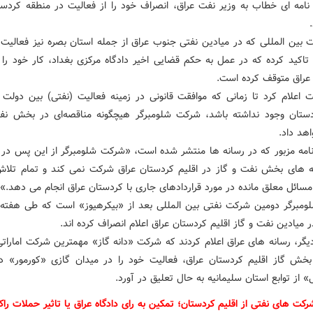
ر نامه ای خطاب به وزیر نفت عراق، انصراف خود را از فعالیت در منطقه کردست
 بین المللی که در میادین نفتی جنوب عراق از جمله استان بصره نیز فعالیت د
 تاکید کرده که در عمل به حکم قضایی اخیر دادگاه مرکزی بغداد، کار خود را د
عراق متوقف کرده است.
 اعلام کرد تا زمانی که موافقت قانونی در زمینه فعالیت (نفتی) بین دولت 
دستان وجود نداشته باشد، شرکت شلومبرگر هیچگونه مناقصه‌ای در بخش نف
اهد داد.
امه مزبور که در رسانه ها منتشر شده است، «شرکت شلومبرگر از این پس در
ه های بخش نفت و گاز در اقلیم کردستان عراق شرکت نمی کند و تمام تلاش
مسائل معلق مانده در مورد قراردادهای جاری با کردستان عراق انجام می دهد.»
مبرگر دومین شرکت نفتی بین المللی بعد از «بیکرهیوز» است که طی هفته 
 میادین نفت و گاز اقلیم کردستان عراق اعلام انصراف کرده اند.
یگر، رسانه های عراق اعلام کردند که شرکت «دانه گاز» مهمترین شرکت اماراتی
بخش گاز اقلیم کردستان عراق، فعالیت خود را در میدان گازی «کورمور» د
از توابع استان سلیمانیه به حال تعلیق در آورد.
کت های نفتی از اقلیم کردستان؛ تمکین به رای دادگاه عراق یا تاثیر حملات ر