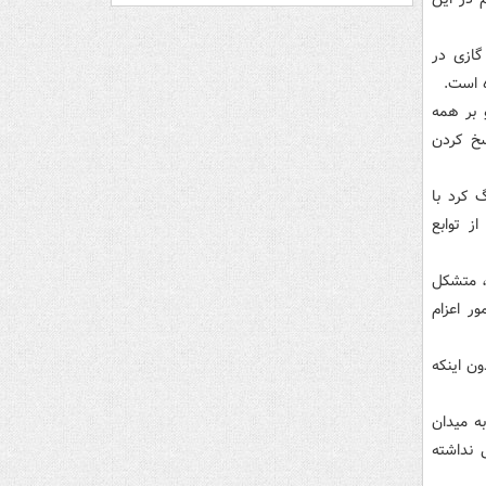
گازی در
ده است.
 بر همه
سخ کردن
 کرد با
ز توابع
، متشکل
ور اعزام
ن اینکه
ه میدان
 نداشته