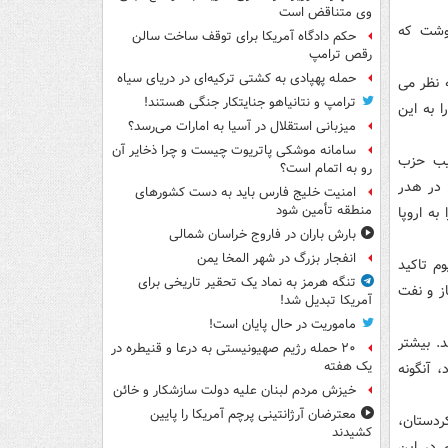
وی متناقض است
نوشت که
حکم دادگاه آمریکا برای توقف ساخت سالن
رقص ترامپ
حمله پهپادی به کشتی ترکیه‌ای در دریای سیاه
ه نظر می
ترامپ و نتانیاهو جنایتکار جنگی هستند!
 به این
میزبانی استقلال در آسیا به امارات می‌رسد؟
سامانه موشکی پاتریوت چیست و چرا ذخایر آن
قیب حزب
رو به اتمام است؟
 در هدر
امنیت خلیج فارس باید به دست کشورهای
منطقه تأمین شود
به اروپا
بارش باران در فاروج خراسان شمالی
انفجار بزرگ در شهر المخا یمن
م تاکید
تنگه هرمز به نماد یک تحقیر تاریخی برای
از و نفت
آمریکا تبدیل شد!
ماموریت در حال پایان است!
د. بیشتر
۲۰ حمله رژیم صهیونیستی به درعا و قنیطره در
یک هفته
، آنگونه
خیزش مردم لبنان علیه دولت سازشکار و خائن
معترضان آرژانتینی پرچم آمریکا را پایین
ردستان،
کشیدند
 در این