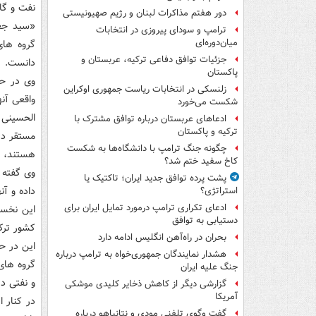
نفت و گا
دور هفتم مذاکرات لبنان و رژیم صهیونیستی
«سید جعف
ترامپ و سودای پیروزی در انتخابات
میان‌دوره‌ای
گروه های
جزئیات توافق دفاعی ترکیه، عربستان و
دانست.
پاکستان
وی در حا
زلنسکی در انتخابات ریاست جمهوری اوکراین
واقعی آن
شکست می‌خورد
الحسینی
ادعاهای عربستان درباره توافق مشترک با
ترکیه و پاکستان
چگونه جنگ ترامپ با دانشگاه‌ها به شکست
هستند، در
کاخ سفید ختم شد؟
وی گفته 
پشت پرده توافق جدید ایران؛ تاکتیک یا
داده و آن
استراتژی؟
ادعای تکراری ترامپ درمورد تمایل ایران برای
این نخست
دستیابی به توافق
کشور ترک
بحران در راه‌آهن انگلیس ادامه دارد
این در ح
هشدار نمایندگان جمهوری‌خواه به ترامپ درباره
گروه های
جنگ علیه ایران
و نفتی د
گزارشی دیگر از کاهش ذخایر کلیدی موشکی
آمریکا
در کنار ا
گفت وگوی تلفنی مودی و نتانیاهو درباره