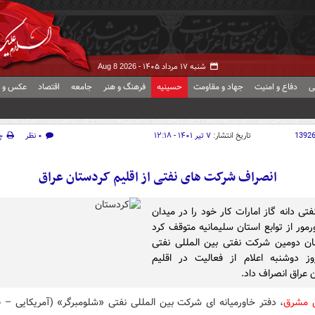
شنبه ۱۷ مرداد ۱۴۰۵ -
Aug 8 2026
ی
دفاع و امنیت
جهاد و مقاومت
حسینیه
فرهنگ و هنر
جامعه
اقتصاد
عکس و ف
1392
تاریخ انتشار:
۷ تیر ۱۴۰۱ - ۱۲:۱۸
۰ نظر
چ
انصراف شرکت های نفتی از اقلیم کردستان عراق
تی دانه گاز امارات کار خود را در میدان
رمور از توابع استان سلیمانیه متوقف کرد
ن دومین شرکت نفتی بین المللی نفتی
وز دوشنبه اعلام از فعالیت در اقلیم
 عراق انصراف داد.
ش مشرق
، دفتر خاورمیانه ای شرکت بین المللی نفتی «شلومبرگر» (آمریکایی – ف