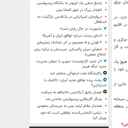
ان عراق
پاسخ منفی یک لژیونر به باشگاه پرسپولیس
انفجار بزرگ در شهر المخا یمن
ارد، در
دروازه‌بان اسپانیایی در یک‌قدمی بازگشت به
استقلال
ر اقلیم
ماموریت در حال پایان است!
ادعای بسنت درباره توافق ایران و آمریکا
مرکزی و
۶ فوتی و ۵ مصدوم بر اثر تصادف زنجیره‌ای
ت و گاز
امضای سران پاکستان، عربستان و ترکیه برای
«دفاع جمعی»
 هیچ یک
اثر جدید کارتونیست سوری با عنوان مدیریت
جدید تنگه هرمز
 خود را
پالایشگاه نفت اسلواکی منفجر شد
پشت پرده توافق جدید ایران؛ تاکتیک یا
جاری از
استراتژی؟
توسل رفیق آرژانتینی نتانیاهو به سرکوب
 سرمایه
وینگر آفریقایی پرسپولیس ماندنی شد
ر منطقه
هشدار مقام ارشد یمن به عربستان سعودی
ترامپ التماس‌کننده توافقی است که خود
ویران کرد
اکتی؟