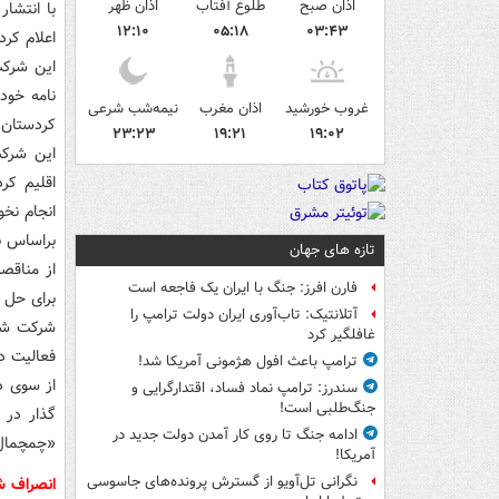
اذان صبح
طلوع آفتاب
اذان ظهر
با انتشا
۱۲:۱۰
۰۵:۱۸
۰۳:۴۳
اعلام کرد.
این شرکت
نامه خود
غروب خورشید
اذان مغرب
نیمه‌شب شرعی
کردستان 
۲۳:۲۳
۱۹:۲۱
۱۹:۰۲
این شرکت
اقلیم کر
انجام نخو
براساس ن
تازه های جهان
از مناقص
فارن افرز: جنگ با ایران یک فاجعه است
برای حل 
آتلانتیک: تاب‌آوری ایران دولت ترامپ را
شرکت شلو
غافلگیر کرد
فعالیت در
ترامپ باعث افول هژمونی آمریکا شد!
از سوی د
سندرز: ترامپ نماد فساد، اقتدارگرایی و
جنگ‌طلبی است!
گذار در 
ادامه جنگ تا روی کار آمدن دولت جدید در
«چمچمال» 
آمریکا!
نگرانی تل‌آویو از گسترش پرونده‌های جاسوسی
انصراف شر