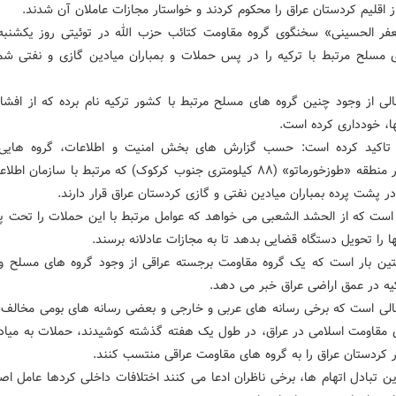
ز اقلیم کردستان عراق را محکوم کردند و خواستار مجازات عاملان آن شدند.
ر الحسینی» سخنگوی گروه مقاومت کتائب حزب الله در توئیتی روز یکشنب
 مسلح مرتبط با ترکیه را در پس حملات و بمباران میادین گازی و نفتی شم
لی از وجود چنین گروه های مسلح مرتبط با کشور ترکیه نام برده که از افش
ها، خودداری کرده است.
 تاکید کرده است: حسب گزارش های بخش امنیت و اطلاعات، گروه های
مستقر در منطقه «طوزخورماتو» (۸۸ کیلومتری جنوب کرکوک) که مرتبط با سازمان ا
 پشت پرده بمباران میادین نفتی و گازی کردستان عراق قرار دارند.
است که از الحشد الشعبی می خواهد که عوامل مرتبط با این حملات را تحت پیگ
ها را تحویل دستگاه قضایی بدهد تا به مجازات عادلانه برسند.
ین بار است که یک گروه مقاومت برجسته عراقی از وجود گروه های مسلح وا
یه در عمق اراضی عراق خبر می دهد.
الی است که برخی رسانه های عربی و خارجی و بعضی رسانه های بومی مخالف ی
 مقاومت اسلامی در عراق، در طول یک هفته گذشته کوشیدند، حملات به میاد
ر کردستان عراق را به گروه های مقاومت عراقی منتسب کنند.
ین تبادل اتهام ها، برخی ناظران ادعا می کنند اختلافات داخلی کردها عامل ا