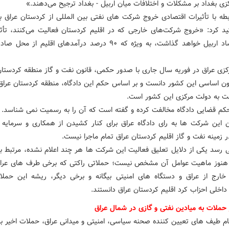
ی بغداد بر مشکلات و اختلافات میان اربیل - بغداد ترجیح می‌دهند.»
طه با تأثیرات اقتصادی خروج شرکت‌ های نفتی بین ‌المللی از کردستان عراق ب
کید کرد: «خروج شرکت‌های خارجی که در اقلیم کردستان فعالیت می‌کنند، تأثی
روی اقتصاد اربیل خواهد گذاشت، به‌ ویژه که ۹۰ درصد درآمدهای اقلیم از
رکزی عراق در فوریه سال جاری با صدور حکمی، قانون نفت و گاز منطقه کردستان 
نون اساسی این کشور دانست و بر اساس حکم این دادگاه، منطقه کردستان عراق 
ت به دولت مرکزی این کشور است.
 حکم قضایی دادگاه مخالفت کرده و گفته است که آن را به رسمیت نمی شناسد.
ن این شرکت ها به رای دادگاه عراق برای کنار کشیدن از همکاری و سرمایه 
 زمینه نفت و گاز اقلیم کردستان عراق تمام ماجرا نیست.
ی رسد یکی از دلایل تعلیق فعالیت این شرکت ها هر چند اعلام نشده، مرتبط با
هنوز ماهیت عوامل آن مشخص نیست؛ حملاتی راکتی که برخی طرف های عراق
 خارج از عراق و دستگاه های امنیتی بیگانه و برخی دیگر، ریشه این حملا
داخلی احزاب کرد اقلیم کردستان عراق دانستند.
ر حملات به میادین نفتی و گازی در شمال عراق
مام طیف های تعیین کننده صحنه سیاسی، امنیتی و میدانی عراق، حملات اخیر به