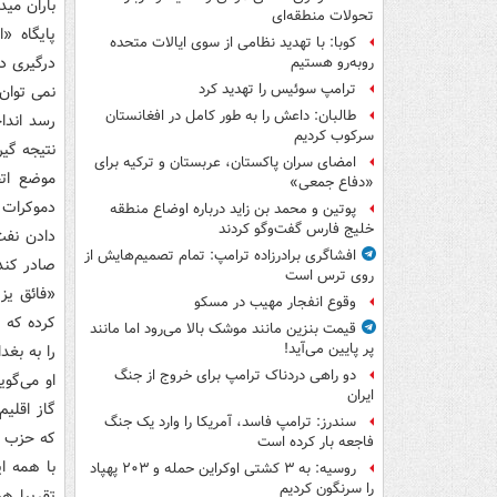
باران مید
تحولات منطقه‌ای
پایگاه «
کوبا: با تهدید نظامی از سوی ایالات متحده
درگیری در
روبه‌رو هستیم
ترامپ سوئیس را تهدید کرد
نمی توان 
طالبان: داعش را به طور کامل در افغانستان
رسد اندا
سرکوب کردیم
نتیجه گی
امضای سران پاکستان، عربستان و ترکیه برای
موضع اتح
«دفاع جمعی»
دموکرات 
پوتین و محمد بن زاید درباره اوضاع منطقه
خلیج فارس گفت‌وگو کردند
دادن نفت 
افشاگری برادرزاده ترامپ: تمام تصمیم‌هایش از
صادر کند
روی ترس است
«فائق یز
وقوع انفجار مهیب در مسکو
کرده که «
قیمت بنزین مانند موشک بالا می‌رود اما مانند
پر پایین می‌آید!
را به بغد
دو راهی دردناک ترامپ برای خروج از جنگ
او می‌گوی
ایران
گاز اقلیم
سندرز: ترامپ فاسد، آمریکا را وارد یک جنگ
که حزب د
فاجعه بار کرده است
با همه ا
روسیه: به ۳ کشتی اوکراین حمله و ۲۰۳ پهپاد
را سرنگون کردیم
تقریبا ه