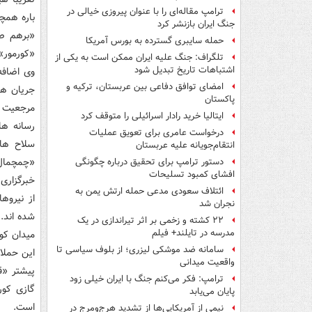
ترامپ مقاله‌ای را با عنوان پیروزی خیالی در
باره همچن
جنگ ایران بازنشر کرد
«برهم صا
حمله سایبری گسترده به بورس آمریکا
«کورمور»
تلگراف: جنگ علیه ایران ممکن است به یکی از
اشتباهات تاریخ تبدیل شود
وی اضافه
امضای توافق دفاعی بین عربستان، ترکیه و
جریان ها
پاکستان
مرجعیت ن
ایتالیا خرید رادار اسرائیلی را متوقف کرد
رسانه ها
درخواست عامری برای تعویق عملیات
سلاح های
انتقام‌جویانه علیه عربستان
«چمچمال»
دستور ترامپ برای تحقیق درباره چگونگی
افشای کمبود تسلیحات
خبرگزاری
ائتلاف سعودی مدعی حمله ارتش یمن به
از نیروها
نجران شد
شده اند.
۲۲ کشته و زخمی بر اثر تیراندازی در یک
مدرسه در تایلند+ فیلم
میدان کو
سامانه ضد موشکی لیزری؛ از بلوف سیاسی تا
این حملا
واقعیت میدانی
پیشتر «ق
ترامپ: فکر می‌کنم جنگ با ایران خیلی زود
گازی کور
پایان می‌یابد
است.
نیمی از آمریکایی‌ها از تشدید هرج‌ومرج در