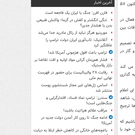
آخرین اخبار
روزنامه شبه دولتی «الصباح» روز یکشنبه اعلام کرد که اقلیم کردستان عراق از ۲۰۰۵ تاکنون ۵۷
فارن افرز: جنگ با ایران یک فاجعه است
فعال در
تنگی انگشتر و کفش در گرما؛ واکنش طبیعی
بدن یا هشدار جدی؟
افات بین
مورینیو هرگز نباید از رئال مادرید جدا می‌شد
آتلانتیک: تاب‌آوری ایران دولت ترامپ را
ه تصمیم
غافلگیر کرد
 گاز در
ترامپ باعث افول هژمونی آمریکا شد!
فشار هم‌زمان گرانی مواد اولیه و افت تقاضا بر
بازار پلاستیک
 می کند
رقابت ۲۸ والیبالیست برای حضور در فهرست
ه گذاری
نهایی تیم ملی
اسامی ژل‌های غیر مجاز شستشوی پوست
ی اعلام
منتشر شد
تی، شاهد
سندرز: ترامپ نماد فساد، اقتدارگرایی و
جنگ‌طلبی است!
ا ترجیح
مراقب علائم هپاتیت باشید!
ادامه جنگ تا روی کار آمدن دولت جدید در
باشیم که
آمریکا!
 خود با
باغچه‌های خانگی در کاهش خطر ابتلا به دیابت