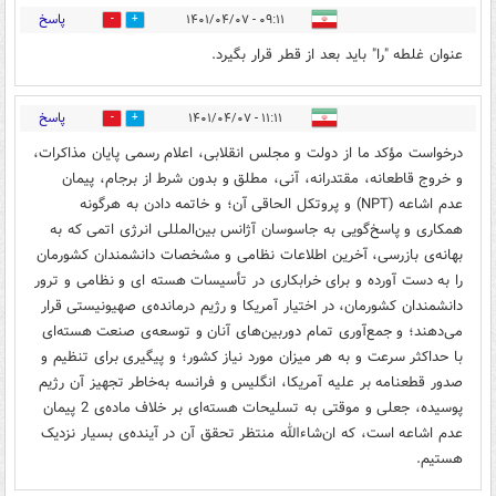
پاسخ
۰۹:۱۱ - ۱۴۰۱/۰۴/۰۷
0
0
عنوان غلطه "را" باید بعد از قطر قرار بگیرد.
پاسخ
۱۱:۱۱ - ۱۴۰۱/۰۴/۰۷
0
2
درخواست مؤکد ما از دولت و مجلس انقلابی، اعلام رسمی پایان مذاکرات،
و خروج قاطعانه، مقتدرانه، آنی، مطلق و بدون شرط از برجام، پیمان
عدم اشاعه (NPT) و پروتکل الحاقی آن؛ و خاتمه دادن به هرگونه
همکاری و پاسخ‌گویی به جاسوسان آژانس بین‌المللی انرژی اتمی که به
بهانه‌ی بازرسی، آخرین اطلاعات نظامی و مشخصات دانشمندان کشورمان
را به دست آورده و برای خرابکاری در تأسیسات هسته ای و نظامی و ترور
دانشمندان کشورمان، در اختیار آمریکا و رژیم درمانده‌ی صهیونیستی قرار
می‌دهند؛ و جمع‌آوری تمام دوربین‌های آنان و توسعه‌ی صنعت هسته‌ای
با حداکثر سرعت و به هر میزان مورد نیاز کشور؛ و پیگیری برای تنظیم و
صدور قطعنامه بر علیه آمریکا، انگلیس و فرانسه به‌خاطر تجهیز آن رژیم
پوسیده، جعلی و موقتی به تسلیحات هسته‌ای بر خلاف ماده‌ی 2 پیمان
عدم اشاعه است، که ان‌شاءالله منتظر تحقق آن در آینده‌ی بسیار نزدیک
هستیم.