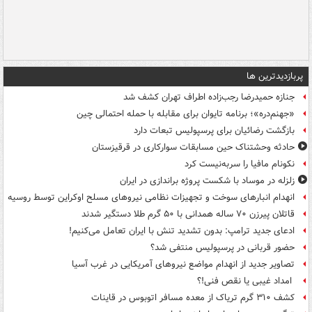
پربازدیدترین ها
جنازه حمیدرضا رجب‌زاده اطراف تهران کشف شد
«جهنم‌دره»؛ برنامه تایوان برای مقابله با حمله احتمالی چین
بازگشت رضائیان برای پرسپولیس تبعات دارد
حادثه وحشتناک حین مسابقات سوارکاری در قرقیزستان
نکونام مافیا را سربه‌نیست کرد
زلزله در موساد با شکست پروژه براندازی در ایران
انهدام انبارهای سوخت و تجهیزات نظامی نیروهای مسلح اوکراین توسط روسیه
قاتلان پیرزن ۷۰ ساله همدانی با ۵۰ گرم طلا دستگیر شدند
ادعای جدید ترامپ: بدون تشدید تنش با ایران تعامل می‌کنیم!
حضور قربانی در پرسپولیس منتفی شد؟
تصاویر جدید از انهدام مواضع نیروهای آمریکایی در غرب آسیا
امداد غیبی یا نقص فنی!؟
کشف ۳۱۰ گرم تریاک از معده مسافر اتوبوس در قاینات