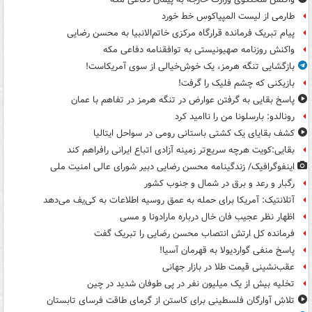
طارمی از لیست المپیاکوس خط خورد
پیام تبریک فرمانده قرارگاه مرکزی خاتم‌الانبیا به محسن رضایی
واکنش روزنامه صهیونیستی به توافقنامه دفاعی مکه
بازگشایی تنگه هرمز، یک خوش‌خیالی از سوی آمریکاست!
بازیکنی که چشم فلیک را گرفت!
پاسخ بقایی به گرفتن عوارض در تنگه هرمز در تفاهم با عمان
رونالدو: بارسلونا من را ناامید کرد
کشف بقایای یک کشتی باستانی رومی در سواحل ایتالیا
بقایی:کویت هرچه سریع‌تر زمینه آزادی اتباع ایرانی رافراهم کند
اینفوگرافیک/ زندگینامه محسن رضایی دبیر شورای عالی امنیت‌ ملی
رگبار و رعد و برق در شمال و جنوب کشور
آتلانتیک: آمریکا برای حمله به عمق روسیه اطلاعات به کی‌یف می‌دهد
اظهار نظر عجیب فان خال درباره مارادونا و مسی
فرمانده کل ارتش انتصاب محسن رضایی را تبریک گفت
پاسخ منفی گواردیولا به قهرمان آسیا!
عقب‌نشینی قیمت طلا در بازار جهانی
تخلیه بیش از یک میلیون نفر در پی طوفان شدید در چین
تلاش آوارگان فلسطینی برای کاستن از گرمای طاقت فرسای تابستان