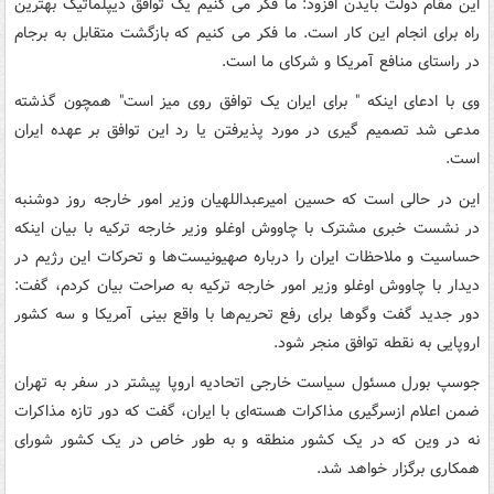
این مقام دولت بایدن افزود: ما فکر می کنیم یک توافق دیپلماتیک بهترین
راه برای انجام این کار است. ما فکر می کنیم که بازگشت متقابل به برجام
در راستای منافع آمریکا و شرکای ما است.
وی با ادعای اینکه " برای ایران یک توافق روی میز است" همچون گذشته
مدعی شد تصمیم گیری در مورد پذیرفتن یا رد این توافق بر عهده ایران
است.
این در حالی است که حسین امیرعبداللهیان وزیر امور خارجه روز دوشنبه
در نشست خبری مشترک با چاووش اوغلو وزیر خارجه ترکیه با بیان اینکه
حساسیت و ملاحظات ایران را درباره صهیونیست‌ها و تحرکات این رژیم در
دیدار با چاووش اوغلو وزیر امور خارجه ترکیه به صراحت بیان کردم، گفت:
دور جدید گفت‌ وگوها برای رفع تحریم‌ها با واقع بینی آمریکا و سه کشور
اروپایی به نقطه توافق منجر شود.
جوسپ بورل مسئول سیاست خارجی اتحادیه اروپا پیشتر در سفر به تهران
ضمن اعلام ازسرگیری مذاکرات هسته‌ای با ایران، گفت که دور تازه مذاکرات
نه در وین که در یک کشور منطقه و به طور خاص در یک کشور شورای
همکاری برگزار خواهد شد.