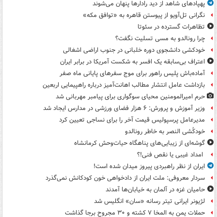
پهپادهای شاهد از دید رادارها پنهان می‌شوند
نگرانی تل‌آویو از پیوستن قاهره به «توافق مکه»
تظاهرات گسترده در سئوتا
چرا رونالدو به مسی تسلیت نگفت؟
خودکشی دانشجوی دوره خلبانی در جنوب اراضی اشغالی
اعتراف بی‌سابقه یک افسر به شکست آمریکا در برابر ایران
آماده‌باش پلیس راهور برای موج سفرهای پایانی ماه صفر
بازداشت عامل انتشار مطالب اهانت‌آمیز درباره راهپیمایی اربعین
حرم امیرالمومنین محیای سوگواری برای پیامبر مهربانی شد
وزیر آموزش و پرورش: ۶ هزار فضای ورزشی در مدارس ایجاد شد
مدیرعامل پرسپولیس قیمت آخر را برای نساجی تعیین کرد
خودکُشی النصر به خاطر رونالدو
گوشه‌ای از زیبایی‌های پناهگاه‌ حیات‌وحش کرمانشاه
امداد غیبی یا نقص فنی!؟
ایران از نظر راهبردی پیروز میدان شده است!
سردار معروفی: ملت ایران از دادخواهی خون کودکانش نمی‌گذرد
حامیان غزه در آلمان به خیابان‌ها آمدند
لژیونر ایرانی تیتر رسانه «سان» انگلیس شد
حملات یمن به المخا ۷ کشته و ۳۰ مجروح برجا گذاشت