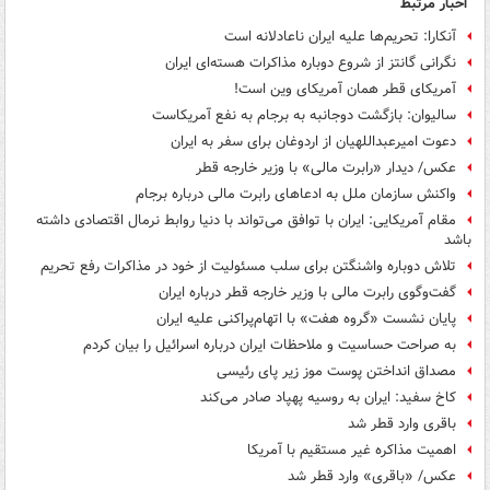
اخبار مرتبط
آنکارا: تحریم‌ها علیه ایران ناعادلانه است
نگرانی گانتز از شروع دوباره مذاکرات هسته‌ای ایران
آمریکای قطر همان آمریکای وین است!
سالیوان: بازگشت دوجانبه به برجام به نفع آمریکاست
دعوت امیرعبداللهیان از اردوغان برای سفر به ایران
عکس/ دیدار «رابرت مالی» با وزیر خارجه قطر
واکنش سازمان ملل به ادعاهای رابرت مالی درباره برجام
مقام آمریکایی: ایران با توافق می‌تواند با دنیا روابط نرمال اقتصادی داشته
باشد
تلاش دوباره واشنگتن برای سلب مسئولیت از خود در مذاکرات رفع تحریم
گفت‌وگوی رابرت مالی با وزیر خارجه قطر درباره ایران
پایان نشست «گروه هفت» با اتهام‌پراکنی علیه ایران
به صراحت حساسیت‌ و ملاحظات ایران درباره اسرائیل را بیان کردم
مصداق انداختن پوست موز زیر پای رئیسی
کاخ سفید: ایران به روسیه پهپاد صادر می‌کند
باقری وارد قطر شد
اهمیت مذاکره غیر مستقیم با آمریکا
عکس/ «باقری» وارد قطر شد