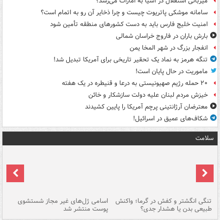
میزبانی استقلال در آسیا به امارات می‌رسد؟
سامانه موشکی پاتریوت چیست و چرا ذخایر آن رو به اتمام است؟
امنیت خلیج فارس باید به دست کشورهای منطقه تأمین شود
بارش باران در فاروج خراسان شمالی
انفجار بزرگ در شهر المخا یمن
تنگه هرمز به نماد یک تحقیر تاریخی برای آمریکا تبدیل شد!
ماموریت در حال پایان است!
۲۰ حمله رژیم صهیونیستی به درعا و قنیطره در یک هفته
خیزش مردم لبنان علیه دولت سازشکار و خائن
معترضان آرژانتینی پرچم آمریکا را پایین کشیدند
شکاف‌های عمیق در اسرائیل!
سلامت
تنگی انگشتر و کفش در گرما؛ واکنش
اسامی ژل‌های غیر مجاز شستشوی
مر
طبیعی بدن یا هشدار جدی؟
پوست منتشر شد