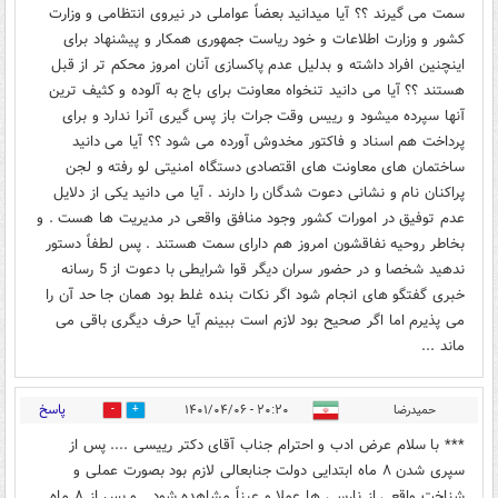
سمت می گیرند ؟؟ آیا میدانید بعضاً عواملی در نیروی انتظامی و وزارت
کشور و وزارت اطلاعات و خود ریاست جمهوری همکار و پیشنهاد برای
اینچنین افراد داشته و بدلیل عدم پاکسازی آنان امروز محکم تر از قبل
هستند ؟؟ آیا می دانید تنخواه معاونت برای باج به آلوده و کثیف ترین
آنها سپرده میشود و رییس وقت جرات باز پس گیری آنرا ندارد و برای
پرداخت هم اسناد و فاکتور مخدوش آورده می شود ؟؟ آیا می دانید
ساختمان های معاونت های اقتصادی دستگاه امنیتی لو رفته و لجن
پراکنان نام و نشانی دعوت شدگان را دارند . آیا می دانید یکی از دلایل
عدم توفیق در امورات کشور وجود منافق واقعی در مدیریت ها هست . و
بخاطر روحیه نفاقشون امروز هم دارای سمت هستند . پس لطفاً دستور
ندهید شخصا و در حضور سران دیگر قوا شرایطی با دعوت از 5 رسانه
خبری گفتگو های انجام شود اگر نکات بنده غلط بود همان جا حد آن را
می پذیرم اما اگر صحیح بود لازم است ببینم آیا حرف دیگری باقی می
ماند ...
پاسخ
حمیدرضا
۲۰:۲۰ - ۱۴۰۱/۰۴/۰۶
0
0
*** با سلام عرض ادب و احترام جناب آقای دکتر رییسی .... پس از
سپری شدن ۸ ماه ابتدایی دولت جنابعالی لازم بود بصورت عملی و
شناخت واقعی از نارسی ها عملا و عیناً مشاهده شود . و پس از ۸ ماه