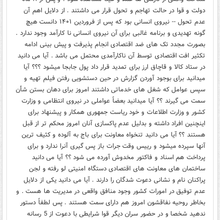
دولت و قوا در حالت تهاجم و تحول قرار می داشتند . از دلایل اهم آن
عدم تحول -- نیروی انسانی بود که پس از فروردین ۱۴۰۱ دانست هیچ
گونه تهدیدی و برنامه غالبی برای آن نیروی انسانی نا کارآمد وجود ندارد .
بصورت مجدد تک های ضد اقتصادی انجام پذیرفت و پیش بینی ادامه
تکثیر افت اقتصادی توسط آن ناکارآمدی محتمل می باشد . آیا می دانید
در ستاد کالا و قاچاق ارز برای تمدید قرار داد پول جابجا میشود ؟؟؟ آیا
میدانید برای بوجود آوردن گزارش در حین دستشویی رفتن فیلم تهیه و
سپس عوامل که شغل های خدماتی داشتند امروز برای دهان بستن شأن
سمت می گیرند ؟؟ آیا میدانید بعضاً عواملی در نیروی انتظامی و وزارت
کشور و وزارت اطلاعات و خود ریاست جمهوری همکار و پیشنهاد برای
اینچنین افراد داشته و بدلیل عدم پاکسازی آنان امروز محکم تر از قبل
هستند ؟؟ آیا می دانید تنخواه معاونت برای باج به آلوده و کثیف ترین
آنها سپرده میشود و رییس وقت جرات باز پس گیری آنرا ندارد و برای
پرداخت هم اسناد و فاکتور مخدوش آورده می شود ؟؟ آیا می دانید
ساختمان های معاونت های اقتصادی دستگاه امنیتی لو رفته و لجن
پراکنان نام و نشانی دعوت شدگان را دارند . آیا می دانید یکی از دلایل
عدم توفیق در امورات کشور وجود منافق واقعی در مدیریت ها هست . و
بخاطر روحیه نفاقشون امروز هم دارای سمت هستند . پس لطفاً دستور
ندهید شخصا و در حضور سران دیگر قوا شرایطی با دعوت از 5 رسانه