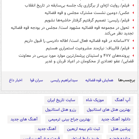
فیلم/ روایت اژه‌ای از برگزاری یک جلسه بی‌سابقه در تاریخ انقلاب
عکس/ دومین نشست مشترک مجلس و قوه قضائیه
فیلم/ رئیسی: تصمیم گرفتیم گرفتار حاشیه‌ها نشویم
تحول در مجموعه قوه قضائیه مشهود است/ مجلس در بودجه قوه قضائیه
تجدید نظر می‌کند
۲۷سامانه در قوه قضائیه فعال است/ اطاله دادرسی را قبول داریم
فیلم/ قالیباف: نیازمند مشروعیت استمراری هستیم
پرونده‌های ۴۷۷ و استیذان پرشمارترین موارد مورد بررسی در معاونت
قضایی/ عفو تعدادی از محکومان در اعیاد قربان و غدیر
برچسب‌ها
همایش قوه قضائیه
سیدابراهیم رئیسی
سران قوا
اخبار داغ
آپ آهنگ
موزیک شاه
سایت تاریخ ایران
بهترین هتل های استانبول
رزرو هتل استانبول
دانلود آهنگ جدید
بهترین جراح بینی ترمیمی
آهنگ های جدید
پرشین هتل
ثبت نام بیمه اربعین
آهنگ جدید
مزایده خودرو
خرید بلیط استخر
قیمت ورق آهن پرایس