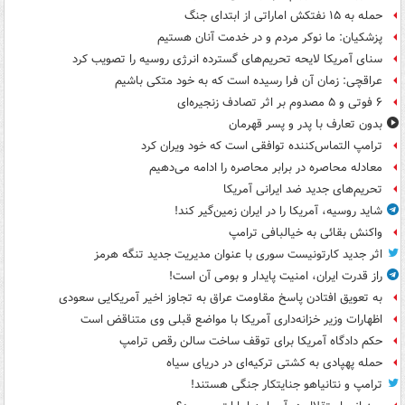
حمله به ۱۵ نفتکش‌ اماراتی از ابتدای جنگ
پزشکیان: ما نوکر مردم و در خدمت آنان هستیم
سنای آمریکا لایحه تحریم‌های گسترده انرژی روسیه را تصویب کرد
عراقچی: زمان آن فرا رسیده است که به خود متکی باشیم
۶ فوتی و ۵ مصدوم بر اثر تصادف زنجیره‌ای
بدون تعارف با پدر و پسر قهرمان
ترامپ التماس‌کننده توافقی است که خود ویران کرد
معادله محاصره در برابر محاصره را ادامه می‌دهیم
تحریم‌های جدید ضد ایرانی آمریکا
شاید روسیه، آمریکا را در ایران زمین‌گیر کند!
واکنش بقائی به خیالبافی ترامپ
اثر جدید کارتونیست سوری با عنوان مدیریت جدید تنگه هرمز
راز قدرت ایران، امنیت پایدار و بومی آن است!
به تعویق افتادن پاسخ مقاومت عراق به تجاوز اخیر آمریکایی سعودی
اظهارات وزیر خزانه‌داری آمریکا با مواضع قبلی وی متناقض است
حکم دادگاه آمریکا برای توقف ساخت سالن رقص ترامپ
حمله پهپادی به کشتی ترکیه‌ای در دریای سیاه
ترامپ و نتانیاهو جنایتکار جنگی هستند!