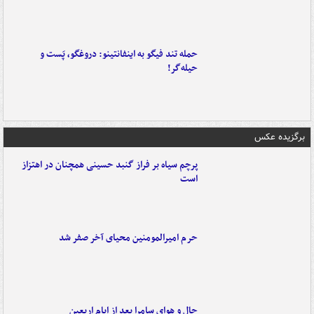
حمله تند فیگو به اینفانتینو: دروغگو، پَست‌ و
حیله‌گر!
برگزیده عکس
پرچم سیاه بر فراز گنبد حسینی همچنان در اهتزاز
است
حرم امیرالمومنین محیای آخر صفر شد
حال و هوای سامرا بعد از ایام اربعین