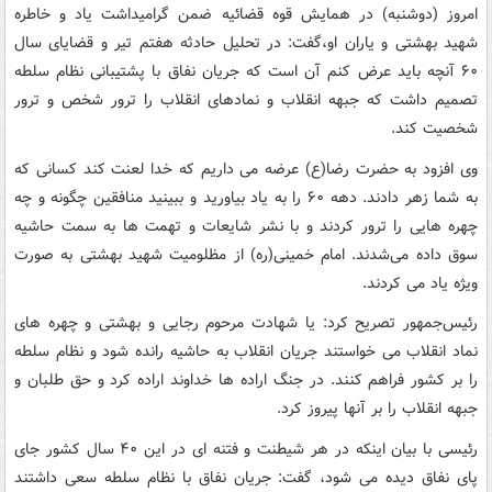
امروز (دوشنبه) در همایش قوه قضائیه ضمن گرامیداشت یاد و خاطره
شهید بهشتی و یاران او،گفت: در تحلیل حادثه هفتم تیر و قضایای سال
۶۰ آنچه باید عرض کنم آن است که جریان نفاق با پشتیبانی نظام سلطه
تصمیم داشت که جبهه انقلاب و نمادهای انقلاب را ترور شخص و ترور
شخصیت کند.
وی افزود به حضرت رضا(ع) عرضه می داریم که خدا لعنت کند کسانی که
به شما زهر دادند. دهه ۶۰ را به یاد بیاورید و ببینید منافقین چگونه و چه
چهره هایی را ترور کردند و با نشر شایعات و تهمت ها به سمت حاشیه
سوق داده می‌شدند. امام خمینی(ره) از مظلومیت شهید بهشتی به صورت
ویژه یاد می کردند.
رئیس‌جمهور تصریح کرد: یا شهادت مرحوم رجایی و بهشتی و چهره های
نماد انقلاب می خواستند جریان انقلاب به حاشیه رانده شود و نظام سلطه
را بر کشور فراهم کنند. در جنگ اراده ها خداوند اراده کرد و حق طلبان و
جبهه انقلاب را بر آنها پیروز کرد.
رئیسی با بیان اینکه در هر شیطنت و فتنه ای در این ۴۰ سال کشور جای
پای نفاق دیده می شود، گفت: جریان نفاق با نظام سلطه سعی داشتند