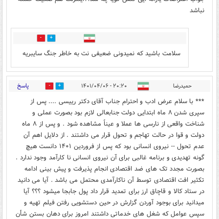
نباشد
0
0
سلامت باشید که نمیدونی ضعیفی نت به خاطر جنگ سایبریه
پاسخ
حمیدرضا
۲۰:۲۰ - ۱۴۰۱/۰۴/۰۶
0
0
*** با سلام عرض ادب و احترام جناب آقای دکتر رییسی .... پس از
سپری شدن ۸ ماه ابتدایی دولت جنابعالی لازم بود بصورت عملی و
شناخت واقعی از نارسی ها عملا و عیناً مشاهده شود . و پس از ۸ ماه
دولت و قوا در حالت تهاجم و تحول قرار می داشتند . از دلایل اهم آن
عدم تحول -- نیروی انسانی بود که پس از فروردین ۱۴۰۱ دانست هیچ
گونه تهدیدی و برنامه غالبی برای آن نیروی انسانی نا کارآمد وجود ندارد .
بصورت مجدد تک های ضد اقتصادی انجام پذیرفت و پیش بینی ادامه
تکثیر افت اقتصادی توسط آن ناکارآمدی محتمل می باشد . آیا می دانید
در ستاد کالا و قاچاق ارز برای تمدید قرار داد پول جابجا میشود ؟؟؟ آیا
میدانید برای بوجود آوردن گزارش در حین دستشویی رفتن فیلم تهیه و
سپس عوامل که شغل های خدماتی داشتند امروز برای دهان بستن شأن