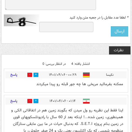
*
لطفا عدد مقابل را در جعبه متن وارد کنید
نظرات
انتشار یافته: 4
در انتظار بررسی: 0
پاسخ
نکیسا
۰۰:۲۸ - ۱۴۰۱/۰۴/۰۶
0
0
ممکنه بفرمائید مریخی ها چه جور قبله رو پیدا میکردند
پاسخ
۰۱:۱۴ - ۱۴۰۱/۰۴/۰۶
0
1
اینا فقط این نظریه رو ول میدن که بگویند زمین هم در اتفاقاتی الکی و
همینطوری، زمین شده...! اینکه بعد از 60 سال با رادیوتلسکوپهای قوی
در زمین بنام پروژه S.E.T.I. که بدنبال حیات در ما بین مابقی ستارگان
منظومه شمسی که یک اکتلییون یعنی یک و 24 صفر جلوش، با