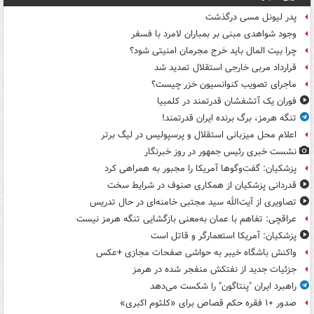
پدر لیونل مسی درگذشت
وجود شواهدی مبنی بر بمباران لامرد با فسفر
چرا بیت المال باید خرج مجرمان امنیتی شود؟
قرارداد مربی خارجی استقلال تمدید شد
ماجرای تصویب کنوانسیون خزر چیست؟
فوران یک آتشفشان قدرتمند در کلمبیا
تنگه هرمز، برگ برنده ایران قدرتمند!
اعلام محل میزبانی استقلال و پرسپولیس در لیگ برتر
نشست خبری رئیس جمهور در روز خبرنگار
پزشکیان: گفت‌وگوها آمریکا را مجبور به همراهی کرد
قدردانی پزشکیان از همکاری صنوف در شرایط سخت
تصاویری از آیت‌الله سید مجتبی خامنه‌ای در حال تدریس
عراقچی: تفاهم با عمان به‌معنی بازگشایی تنگه هرمز نیست
پزشکیان: آمریکا استعمارگر و قاتل است
واکنش باشگاه خیبر به حواشی صفحات مجازی +عکس
جزئیات جدید از نفتکش منفجر شده در هرمز
راهبرد ایران "پنتاگون" را شکست می‌دهد
صدور ۱۰ فقره حکم قصاص برای «کلثوم اکبری»