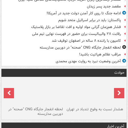
مقصد جدید پسر زیدان
ادامه جنگ تا روی کار آمدن دولت جدید در آمریکا!
پاکستان: باید در برابر اسرائیل متحد شویم
فشار هم‌زمان گرانی مواد اولیه و افت تقاضا بر بازار پلاستیک
رقابت ۲۸ والیبالیست برای حضور در فهرست نهایی تیم ملی
کامیون با راننده ۸ ساله در اصفهان توقیف شد
لحظه انفجار جایگاه CNG "صحنه" در دوربین مداربسته
مراقب علائم هپاتیت باشید!
آخرین وضعیت نبرد به روایت مهدی محمدی
حوادث
ای
هشدار نسبت به وفوع تندباد در تهران
لحظه انفجار جایگاه CNG "صحنه" در
دس
دوربین مداربسته
ات
آخرین اخبار