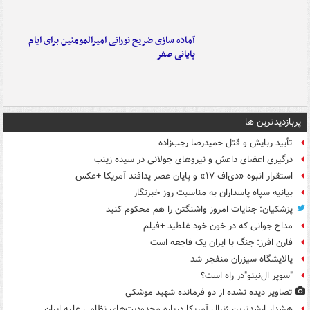
آماده سازی ضریح نورانی امیرالمومنین برای ایام
پایانی صفر
پربازدیدترین ها
تأیید ربایش و قتل حمیدرضا رجب‌زاده
درگیری اعضای داعش و نیروهای جولانی در سیده زینب
استقرار انبوه «دی‌اف‑۱۷» و پایان عصر پدافند آمریکا +عکس
بیانیه سپاه پاسداران به مناسبت روز خبرنگار
پزشکیان: جنایات امروز واشنگتن را هم محکوم کنید
مداح جوانی که در خون خود غلطید +فیلم
فارن افرز: جنگ با ایران یک فاجعه است
پالایشگاه سیزران منفجر شد
"سوپر ال‌نینو"در راه است؟
تصاویر دیده‌ نشده از دو فرمانده شهید موشکی
هشدار ارشدترین ژنرال آمریکا درباره محدودیت‌های نظامی علیه ایران