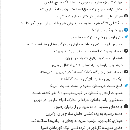
مهلت ۳ روزه سازمان بورس به هلدینگ خلیج فارس
وکیل ترامپ در پرونده حق‌السکوت، وزیر دادگستری شد
سردار علی عظمایی در کنار دو فرمانده شهید
بازگشایی تنگه هرمز منوط به پذیرش شروط ایران از سوی آمریکاست
روز خبرنگار نامبارک!
حتی اوکراین هم به ترکیه حمله کرد
مسرور بارزانی: نمی خواهیم طرفی در درگیری‌های منطقه باشیم
لحظه برخورد صاعقه به ساختمانی در نیویورک
هشدار نسبت به وفوع تندباد در تهران
خوشبینی بارسلونا به عملی شدن انتقال رودری
لحظه انفجار جایگاه CNG "صحنه" در دوربین مداربسته
ترک ها روی ستاره بلژیکی دست گذاشتند
قطع دست عربستان سعودیِ تحت حمایت آمریکا
عملیات ارتش پاکستان در خیبرپختونخوا؛ ۸ نفر کشته شدند
دستگیری باند جاعلان حرفه‌ای مدارک اتباع خارجی در تهران
جاده‌های مشهد آماده میزبانی از زائران رضوی
حمله روسیه به یک کشتی حامل سلاح برای اوکراین
هیلاری کلینتون: ترامپ نمی‌داند چطور با ایرانی‌ها مذاکره کند
حضور نماینده گل‌گهر در قرعه‌کشی لیگ قهرمانان آسیا