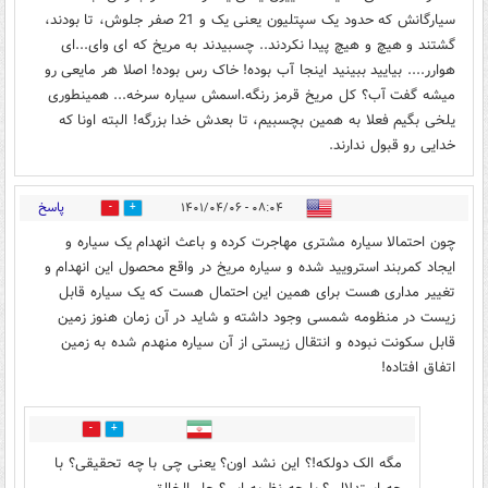
سیارگانش که حدود یک سپتلیون یعنی یک و 21 صفر جلوش، تا بودند،
گشتند و هیچ و هیچ پیدا نکردند.. چسبیدند به مریخ که ای وای...ای
هوارر.... بیایید ببینید اینجا آب بوده! خاک رس بوده! اصلا هر مایعی رو
میشه گفت آب؟ کل مریخ قرمز رنگه.اسمش سیاره سرخه... همینطوری
یلخی بگیم فعلا به همین بچسبیم، تا بعدش خدا بزرگه! البته اونا که
خدایی رو قبول ندارند.
پاسخ
۰۸:۰۴ - ۱۴۰۱/۰۴/۰۶
1
0
چون احتمالا سیاره مشتری مهاجرت کرده و باعث انهدام یک سیاره و
ایجاد کمربند استرویید شده و سیاره مریخ در واقع محصول این انهدام و
تغییر مداری هست برای همین این احتمال هست که یک سیاره قابل
زیست در منظومه شمسی وجود داشته و شاید در آن زمان هنوز زمین
قابل سکونت نبوده و انتقال زیستی از آن سیاره منهدم شده به زمین
اتفاق افتاده!
0
0
مگه الک دولکه!؟ این نشد اون؟ یعنی چی با چه تحقیقی؟ با