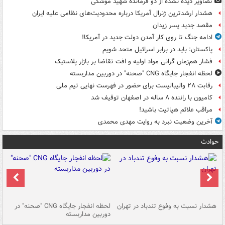
تصاویر دیده‌ نشده از دو فرمانده شهید موشکی
هشدار ارشدترین ژنرال آمریکا درباره محدودیت‌های نظامی علیه ایران
مقصد جدید پسر زیدان
ادامه جنگ تا روی کار آمدن دولت جدید در آمریکا!
پاکستان: باید در برابر اسرائیل متحد شویم
فشار هم‌زمان گرانی مواد اولیه و افت تقاضا بر بازار پلاستیک
لحظه انفجار جایگاه CNG "صحنه" در دوربین مداربسته
رقابت ۲۸ والیبالیست برای حضور در فهرست نهایی تیم ملی
کامیون با راننده ۸ ساله در اصفهان توقیف شد
مراقب علائم هپاتیت باشید!
آخرین وضعیت نبرد به روایت مهدی محمدی
حوادث
ای
هشدار نسبت به وفوع تندباد در تهران
لحظه انفجار جایگاه CNG "صحنه" در
دس
دوربین مداربسته
ات