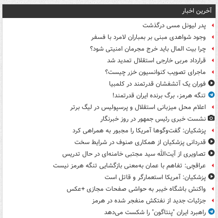
آخرین اخبار
پدر لیونل مسی درگذشت
وجود شواهدی مبنی بر بمباران لامرد با فسفر
چرا بیت المال باید خرج مجرمان امنیتی شود؟
قرارداد مربی خارجی استقلال تمدید شد
ماجرای تصویب کنوانسیون خزر چیست؟
فوران یک آتشفشان قدرتمند در کلمبیا
تنگه هرمز، برگ برنده ایران قدرتمند!
اعلام محل میزبانی استقلال و پرسپولیس در لیگ برتر
نشست خبری رئیس جمهور در روز خبرنگار
پزشکیان: گفت‌وگوها آمریکا را مجبور به همراهی کرد
قدردانی پزشکیان از همکاری صنوف در شرایط سخت
تصاویری از آیت‌الله سید مجتبی خامنه‌ای در حال تدریس
عراقچی: تفاهم با عمان به‌معنی بازگشایی تنگه هرمز نیست
پزشکیان: آمریکا استعمارگر و قاتل است
واکنش باشگاه خیبر به حواشی صفحات مجازی +عکس
جزئیات جدید از نفتکش منفجر شده در هرمز
راهبرد ایران "پنتاگون" را شکست می‌دهد