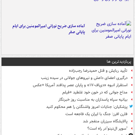
آماده سازی ضریح نورانی امیرالمومنین برای ایام
پایانی صفر
پربازدیدترین ها
تأیید ربایش و قتل حمیدرضا رجب‌زاده
درگیری اعضای داعش و نیروهای جولانی در سیده زینب
استقرار انبوه «دی‌اف‑۱۷» و پایان عصر پدافند آمریکا +عکس
مداح جوانی که در خون خود غلطید +فیلم
بیانیه سپاه پاسداران به مناسبت روز خبرنگار
پزشکیان: جنایات امروز واشنگتن را هم محکوم کنید
فارن افرز: جنگ با ایران یک فاجعه است
پالایشگاه سیزران منفجر شد
"سوپر ال‌نینو"در راه است؟