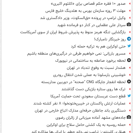
صدور ۱۰ فقره حکم قصاص برای «کلثوم اکبری»
مهلت ۳ روزه سازمان بورس به هلدینگ خلیج فارس
وکیل ترامپ در پرونده حق‌السکوت، وزیر دادگستری شد
سردار علی عظمایی در کنار دو فرمانده شهید
بازگشایی تنگه هرمز منوط به پذیرش شروط ایران از سوی آمریکاست
روز خبرنگار نامبارک!
حتی اوکراین هم به ترکیه حمله کرد
مسرور بارزانی: نمی خواهیم طرفی در درگیری‌های منطقه باشیم
لحظه برخورد صاعقه به ساختمانی در نیویورک
هشدار نسبت به وفوع تندباد در تهران
خوشبینی بارسلونا به عملی شدن انتقال رودری
لحظه انفجار جایگاه CNG "صحنه" در دوربین مداربسته
ترک ها روی ستاره بلژیکی دست گذاشتند
قطع دست عربستان سعودیِ تحت حمایت آمریکا
عملیات ارتش پاکستان در خیبرپختونخوا؛ ۸ نفر کشته شدند
دستگیری باند جاعلان حرفه‌ای مدارک اتباع خارجی در تهران
جاده‌های مشهد آماده میزبانی از زائران رضوی
حمله روسیه به یک کشتی حامل سلاح برای اوکراین
هیلاری کلینتون: ترامپ نمی‌داند چطور با ایرانی‌ها مذاکره کند