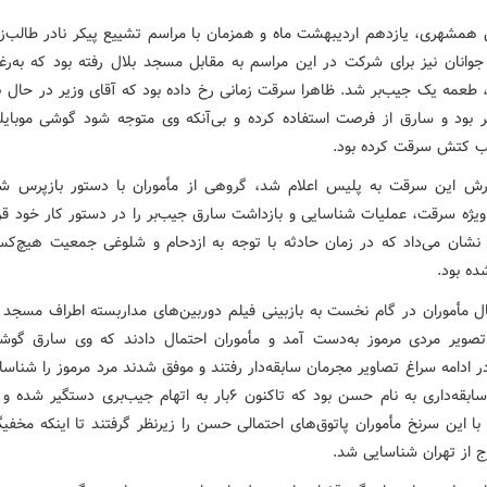
 همشهری، یازدهم اردیبهشت ماه و همزمان با مراسم تشییع پیکر نادر طالب‌زاد
وانان نیز برای شرکت در این مراسم به مقابل مسجد بلال رفته بود که به‌ر
 طعمه یک جیب‌بر شد. ظاهرا سرقت زمانی رخ داده بود که آقای وزیر در حال 
گر بود و سارق از فرصت استفاده کرده و بی‌آنکه وی متوجه شود گوشی موبایل
 کتش سرقت کرده بود.
رش این سرقت به پلیس اعلام شد، گروهی از مأموران با دستور بازپرس ش
ی‍ژه سرقت، عملیات شناسایی و بازداشت سارق جیب‌بر را در دستور کار خود قرا
 نشان می‌داد که در زمان حادثه با توجه به ازدحام و شلوغی جمعیت ‌هیچ‌ک
ه بود.
ال مأموران در گام نخست به بازبینی فیلم دوربین‌های مداربسته اطراف مسجد پ
 تصویر مردی مرموز به‌دست آمد و مأموران احتمال دادند که وی سارق گو
ر ادامه سراغ تصاویر مجرمان سابقه‌دار رفتند و موفق شدند مرد مرموز را شناسا
او مجرم سابقه‌داری به نام حسن بود که تاکنون ۶بار به اتهام جیب‌بری دستگی
 با این سرنخ مأموران پاتوق‌های احتمالی حسن را زیرنظر گرفتند تا اینکه مخفی
ج از تهران شناسایی شد.