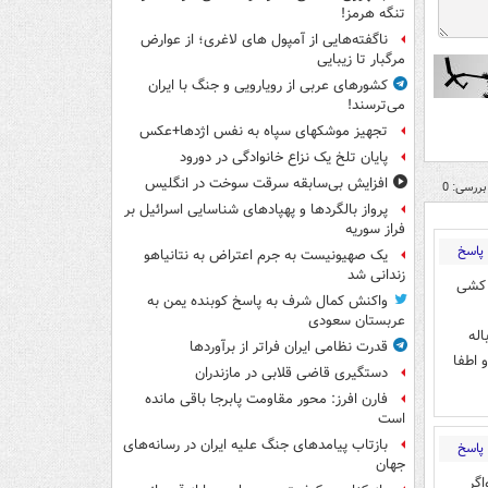
تنگه هرمز!
ناگفته‌هایی از آمپول های لاغری؛ از عوارض
مرگبار تا زیبایی
کشورهای عربی از رویارویی و جنگ با ایران
می‌ترسند!
تجهیز موشکهای سپاه به نفس اژدها+عکس
پایان تلخ یک نزاع خانوادگی در دورود
افزایش بی‌سابقه سرقت سوخت در انگلیس
بررسی: 0
پرواز بالگردها و پهپادهای شناسایی اسرائیل بر
فراز سوریه
پاسخ
یک صهیونیست به جرم اعتراض به نتانیاهو
زندانی شد
 کشی
واکنش کمال شرف به پاسخ کوبنده یمن به
عربستان سعودی
ن زباله
قدرت نظامی ایران فراتر از برآوردها
 اطفا
دستگیری قاضی قلابی در مازندران
فارن افرز: محور مقاومت پابرجا باقی مانده
است
بازتاب پیامدهای جنگ علیه ایران در رسانه‌های
پاسخ
جهان
اگر