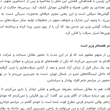
اتی پلیس با هماهنگی قضایی این محل را محاصره و پس از دستگیری متهم، در
مخفیگاه وی تعدادی رم تلفن همراه و ۵گوشی موبایل کشف کرد. بررسی‌ها حکایت
گوشی‌ها سرقتی است و این یعنی مجرم حرفه‌ای به‌صورت سریالی دست به
می‌زد. با وجود این مدارک و شواهد متهم در تحقیقات اولیه منکر سرقت‌های سری
سرقت گوشی وزیر نیز مدعی بود که آن را از روی زمین پیدا کرده و برداشته اس
جویی‌ها اسرار سرقت را فاش کرد.
تم طعمه‌ام وزیر است
یی از متهم معلوم شد که او در این مدت با حضور مقابل مساجد و شرکت د
اقدام به جیب‌بری می‌کرده که یکی از طعمه‌های او وزیر ورزش و جوانان بوده ا
د یک سال قبل از زندان آزاد شدم و بعد از آزادی سرقت‌هایم را ازسر گرفتم
که داخل ایستگاه‌های مترو در شمال تهران دست به جیب‌بری می‌زدم یا در به
حضور در مراسم ختم افراد پولدار و سرشناس.
ات هم به مقابل مساجد معروف می‌رفتم و نقش عزادار را بازی می‌کردم تا
. وی درباره سرقت از آقای وزیر نیز گفت: آن روز فکرش را نمی‌کردم که موبایل
ه‌ام. وقتی شنیدم فردی مطرح فوت شده است با خودم گفتم در مراسم عزاداری 
ادی شرکت خواهند کرد و من می‌توانم به راحتی جیب‌بری کنم. روز حادثه به مقا