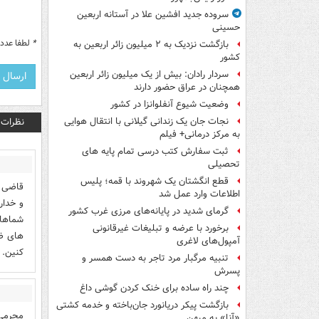
سروده جدید افشین علا در آستانه اربعین
حسینی
*
لطفا عدد م
بازگشت نزدیک به ۲ میلیون زائر اربعین به
کشور
سردار رادان: بیش از یک میلیون زائر اربعین
همچنان در عراق حضور دارند
وضعیت شیوع آنفلوانزا در کشور
نظرات
نجات جان یک زندانی گیلانی با انتقال هوایی
به مرکز درمانی+ فیلم
ثبت سفارش کتب درسی تمام پایه های
تحصیلی
قطع انگشتان یک شهروند با قمه؛ پلیس
قاضی ک
اطلاعات وارد عمل شد
و خدار
گرمای شدید در پایانه‌های مرزی غرب کشور
برخورد با عرضه و تبلیغات غیرقانونی
های ضد
آمپول‌های لاغری
کنین.
تنبیه مرگبار مرد تاجر به دست همسر و
پسرش
چند راه‌ ساده برای خنک کردن گوشی داغ
بازگشت پیکر دریانورد جان‌باخته و خدمه کشتی
مجرمی 
«آنا» به میهن