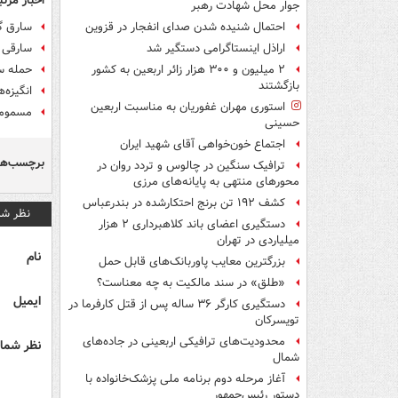
اخبار مرتب
جوار محل شهادت رهبر
سارق گ
احتمال شنیده شدن صدای انفجار در قزوین
سارقی که با
اراذل اینستاگرامی دستگیر شد
حمله سا
۲ میلیون و ۳۰۰ هزار زائر اربعین به کشور
بازگشتند
انگیزه‌
استوری مهران غفوریان به مناسبت اربعین
مسمومیت غذایی ۳۷ دانشجوی ت
حسینی
اجتماع خون‌خواهی آقای شهید ایران
برچسب‌ها
ترافیک سنگین در چالوس و تردد روان در
محورهای منتهی به پایانه‌های مرزی
کشف ۱۹۲ تن برنج احتکارشده در بندرعباس
نظر شم
دستگیری اعضای باند کلاهبرداری ۲ هزار
میلیاردی در تهران
نام
بزرگترین معایب پاوربانک‌های قابل حمل
«طلق» در سند مالکیت به چه معناست؟
ایمیل
دستگیری کارگر ۳۶ ساله پس از قتل کارفرما در
تویسرکان
محدودیت‌های ترافیکی اربعینی در جاده‌های
نظر شما 
شمال‌
آغاز مرحله دوم برنامه ملی پزشک‌خانواده با
دستور رئیس‌جمهور