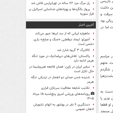
 بازرسی
راز مرگ مرد ۷۲ ساله در تهرانپارس فاش شد
 از این داشت
پرواز بالگردها و پهپادهای شناسایی اسرائیل بر
 سرقت و
فراز سوریه
الی بود
آخرین اخبار
ت اما در
ماهواره ایرانی که از سد ابرها عبور می‌کند
آجورلو: ایجاد دوقطبی «جنگ و صلح‌» بازی
دشمن است
کالابرگ ۳ گروه شارژ شد
ر مراسم
پاکستان: تلاش‌های دیپلماتیک در مورد تنگه
هرمز ادامه دارد
ست. متهم
سفیر ایران در ژاپن: همان فاجعه هیروشیما در
. شگردم
حال تکرار است
شت‌زهرا
شنیده شدن صدای دو انفجار در نزدیکی تنگه
هرمز
تکذیب شایعه معافیت سربازان فراری
 دست به
روزنامه‌های ورزشی امروز پنج‌شنبه ۱۵ مرداد
 وزیر را
۱۴۰۵
او قطعا
دستگیری ۶ نفر در بهشهر به اتهام تشویش
اذهان عمومی
بل مسجد