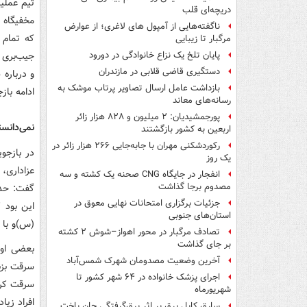
تیم عملی
دریچه‌ای قلب
ناگفته‌هایی از آمپول های لاغری؛ از عوارض
که تمام 
مرگبار تا زیبایی
جیب‌بری 
پایان تلخ یک نزاع خانوادگی در دورود
دستگیری قاضی قلابی در مازندران
و درباره 
بازداشت عامل ارسال تصاویر پرتاب موشک به
ادامه باز
رسانه‌های معاند
پورجمشیدیان: ۲ میلیون و ۸۲۸ هزار زائر
نمی‌دانس
اربعین به کشور بازگشتند
رکوردشکنی مهران با جابه‌جایی ۲۶۶ هزار زائر در
در بازجو
یک روز
عزاداری، 
انفجار در جایگاه CNG صحنه یک کشته و سه
مصدوم برجا گذاشت
گفت: حدو
جزئیات برگزاری امتحانات نهایی معوق در
این بود 
استان‌های جنوبی
(س)و با 
تصادف مرگبار در محور اهواز–شوش ۲ کشته
بر جای گذاشت
بعضی اوق
آخرین وضعیت مصدومان شهرک شمس‌آباد
سرقت بزنم
اجرای پزشک خانواده در ۶۴ شهر کشور تا
سرقت کرد
شهریورماه
افراد زی
سارق کابل برق بر اثر برق‌گرفتگی جان باخت