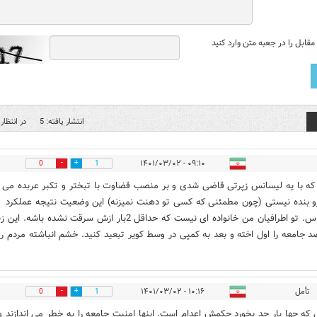
قابل را در جعبه متن وارد کنید
انتشار یافته: 5
در انتظار 
۰۹:۱۰ - ۱۴۰۱/۰۳/۰۲
0
1
ه با یه لیسانس زپرتی قاضی شدی و بر منصب قضاوت با تبختر و تکبر عربده می
و بنده نیستی (چون مطمئنی که کسی تو دهنت نمیزنه) این وضعیت نتیجه عملکرد
شماهاس. تو اطرافیان من خانواده ای نیست که حداقل 2بار ازش سرقت نشده باشه. ای
 جامعه را اول اخته و بعد به کمپی در وسط کویر تبعید کنید. خشم انباشته مردم رو
تأمل
۱۰:۱۶ - ۱۴۰۱/۰۳/۰۲
0
1
که چها بار حد بخورد حکمش اعدام است. اینها امنیت جامعه را به خطر می اندازند و