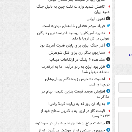
کاهش شدید واردات نفت چین به دلیل جنگ
علیه ایران
آهوی ایرانی
فریاد مردم «فدایی خامنه‌ای بودن» است
نشریه آمریکایی: روسیه قدرتمندترین ناوگان
هوایی در کل اروپا را دارد
آغاز جنگ ایران برای پایان قدرت آمریکا بود
سناریوی بلاگر زن برای قتل شوهرش
س
مشاهده ۴ پلنگ در ارتفاعات میناب
قرار بود ایران به زانو درآید، اما به ابرقدرت
منطقه تبدیل شد!
اهمیت تشخیص زودهنگام بیماری‌های
دریچه‌ای قلب
افزایش مجدد قیمت بنزین نتیجه ابهام در
مذاکرات
به یاد آن روز که به زیارت کربلا رفتی!
قیمت گاز در اروپا به بالاترین سطح خود از
۲۰۲۳ رسید
برداشت برنج از شالیزارهای شمال در سوادکوه
جمهوری اسلامی نه از موشک می‌گذرد، نه از