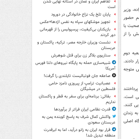
تفاهم ایران و عمان در آستانه نهایی شدن
است
ه، وزیر
پایان تلخ یک نزاع خانوادگی در دورود
غم حضور
تجهیز موشکهای سپاه به نفس اژدها+عکس
صحبت با
بازیکنان بی‌کیفیت، پرسپولیس را از قهرمانی
ش را از
دور کردند
نشست وزیران خارجه مصر، ترکیه، پاکستان و
عربستان
عبه دوم
سناریوی بلاگر زن برای قتل شوهرش
ر دادند.
شبیه‌سازی حمله به پایگاه نیروهای دلتا فورس
آمریکا
س متوجه
صاعقه جان فوتبالیست تایلندی را گرفت!
عصبانیت ترامپ از پیروزی نامزد حامی
رداختند
فلسطین در میشیگان
شی است.
بقائی: برنامه‌ای برای سفر به قطر و پاکستان
نداریم
یی کنند.
قدرت نظامی ایران فراتر از برآوردها
ر شده و به زندان
واکنش کمال شرف به پاسخ کوبنده یمن به
گاه اصلی
عربستان سعودی
قرار بود ایران به زانو درآید، اما به ابرقدرت
منطقه تبدیل شد!