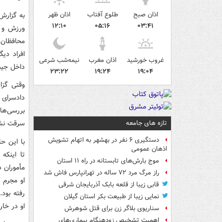
اذان صبح
طلوع آفتاب
اذان ظهر
به گزارش
۱۲:۱۰
۰۵:۱۶
۰۳:۴۱
ورزش و ج
محافظان،
افراد دی
غروب خورشید
اذان مغرب
نیمه‌شب شرعی
داخل جیب
۲۳:۲۲
۱۹:۲۴
۱۹:۰۴
وقتی گزا
دادسرای و
بررسی‌ها
سرقت نشد
تازه های جامعه
دستگیری ۶ نفر در بهشهر به اتهام تشویش
با این ح
اذهان عمومی
تا اینکه
موج بارش‌های تابستانه در راه ۱۱ استان
مأموران د
راز مرگ مرد ۷۲ ساله در تهرانپارس فاش شد
قابی زیبا از قلعه بابک آذربایجان شرقی
رفته بود.
نمایی زیبا از طبیعت بکر استان گیلان
او در خار
سناریوی بلاگر زن برای قتل شوهرش
اهمیت تشخیص زودهنگام بیماری‌های