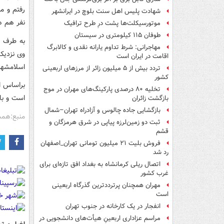
رفتم و م
شهادت پلیس اهل سنت بلوچ در ایرانشهر
نفر هم ه
موتورسیکلت‌ها پشت درِ طرح ترافیک
طوفان ۱۱۵ کیلومتری در سیستان
به طرف ا
مهاجرانی: شرط تداوم یارانه نقدی و کالابرگ
وی نزدیک
اقامت در ایران است
اسلامشهر به مبلغ ۰
تردد بیش از ۵ میلیون زائر از مرزهای اربعینی
کشور
تخلیه ۸۰ درصدی پارکینگ‌های مهران در موج
است و با 
بازگشت زائران
بازگشایی جاده چالوس و آزادراه تهران–شمال
منبع:هم
ثبت دو زمین‌لرزه پیاپی در شرق هرمزگان و
قشم
فروش بلیت ۲۱ میلیون تومانی تهران_اصفهان
رد شد
اتصال ریلی کرمانشاه به بغداد افق تازه‌ای برای
غرب کشور
مهران همچنان پرترددترین گذرگاه اربعینی
است
انفجار در یک کارخانه در جنوب تهران
مراسم عزاداری اربعینِ هیأت‌های دانشجویی در