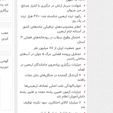
حد زده
شهادت سرباز ارتش در درگیری با اشرار مسلح
بیگاری
در مرز مریوان
رکورد تردد اربعین شکسته شد؛ ۴۷۰ هزار تردد
در یک روز
اعلام محدودیت‌های ترافیکی جاده‌های کشور
در آستانه ایام اربعین
عجب مح
احتمال وقوع سیلاب در رودخانه‌های فصلی ۳
کردی و
استان
عبور جمعیت ایران از ۸۷ میلیون نفر
تشکیل پرونده قضایی مرگ ۵ جوان در آب‌های
ساحلی رامسر
گوشی م
جزئیات برگزاری پیاده‌روی جاماندگان اربعین در
دوربین
تهران
۶ گردشگر گمشده در جنگل‌های بابل نجات
یافتند
خواب‌آلودگی علت اصلی تصادف اربعینی‌ها
جزئیات آزمون تعیین رشته مجدد و تغییر رشته
دانش‌آموزان اعلام شد
۷ میلیارد کالای احتکاری، سود نکرده توقیف
شد