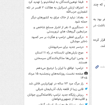
فیفا توهین‌کنندگان به اینفانتینو را تهدید کرد
 که چند
اعتراف ارتش اسرائیل به هلاکت ۲ افسر در تله
انفجاری حزب‌الله
بغداد: نباید از خاک عراق به کشورهای دیگر
 بود به
حمله شود
داشت در
دستگیری ۸ نفر از اشرار مسلح شاخص و
مرتبطین گروهک های تروریستی
درگیری لفظی ترامپ و هگزث بر سر کمبود
ره سرقت سریالی اقرار کرده
ذخایر موشکی
شد.
دردسر جدید برای سرخپوشان
موج بارش‌های تابستانه در راه ۱۱ استان
ونس: ایرانی‌ها مذاکره‌کنندگان سرسختی
هستند
ترامپ: توافق با ایران را ترجیح می‌دهم
صفحه نخست روزنامه‌های پنجشنبه ۱۵ مرداد
۱۴۰۵
راز مرگ مرد ۷۲ ساله در تهرانپارس فاش شد
قابی زیبا از قلعه بابک آذربایجان شرقی
ریزش پایگاه جدید ترامپ بافاصله‌گیری جوانان
و اقلیت‌ها از جمهوری‌خواهان
نمایی زیبا از طبیعت بکر استان گیلان