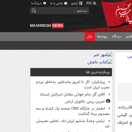
RSS
آرشیو
تماس با ما
دربارهٔ ما
MASHREGH
NEWS
یلم
دیدگاه
پیوندها
بازار
اپ
پربازدیدترین ها
پزشکیان: اگر تا امروز مانده‌ایم، به‌خاطر مردم
نجیب ایران است
آقای گل جام جهانی مقابل اسرائیل ایستاد
تمرین رزمی تکاوران ارتش
ب‌زاده،
انفجار در جایگاه CNG صحنه یک کشته و سه
مصدوم برجا گذاشت
ان گوشی
ترامپ وعدۀ تسلیم ایران داد، تحقیر نصیبش
 اعتراف
شد