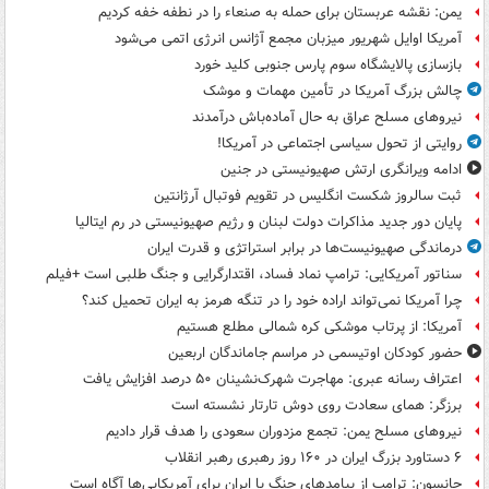
یمن: نقشه عربستان برای حمله به صنعاء را در نطفه خفه کردیم
آمریکا اوایل شهریور میزبان مجمع آژانس انرژی اتمی می‌شود
بازسازی پالایشگاه سوم پارس جنوبی کلید خورد
چالش بزرگ آمریکا در تأمین مهمات و موشک
نیروهای مسلح عراق به حال آماده‌باش درآمدند
روایتی از تحول سیاسی اجتماعی در آمریکا!
ادامه ویرانگری ارتش صهیونیستی در جنین
ثبت سالروز شکست انگلیس در تقویم فوتبال آرژانتین
پایان دور جدید مذاکرات دولت لبنان و رژیم صهیونیستی در رم ایتالیا
درماندگی صهیونیست‌ها در برابر استراتژی و قدرت ایران
سناتور آمریکایی: ترامپ نماد فساد، اقتدارگرایی و جنگ طلبی است +فیلم
چرا آمریکا نمی‌تواند اراده خود را در تنگه هرمز به ایران تحمیل کند؟
آمریکا: از پرتاب موشکی کره شمالی مطلع هستیم
حضور کودکان اوتیسمی در مراسم جاماندگان اربعین
اعتراف رسانه عبری: مهاجرت شهرک‌نشینان ۵۰ درصد افزایش یافت
برزگر: همای سعادت روی دوش تارتار نشسته است
نیروهای مسلح یمن: تجمع مزدوران سعودی را هدف قرار دادیم
۶ دستاورد بزرگ ایران در ۱۶۰ روز رهبری رهبر انقلاب
جانسون: ترامپ از پیامدهای جنگ با ایران برای آمریکایی‌ها آگاه است