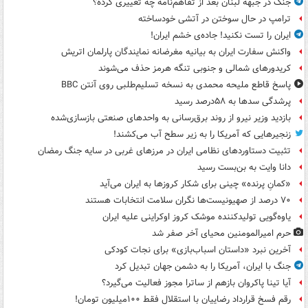
جنگ در جبهه لبنان بعد از تفاهم‌نامه چه تغییری کرده؟
ترامپ در حال سوختن در آتشی خودساخته
ایران را تست نکنید! جاده‌ی خشم ایران!
واکنش سفارت ایران به بیانیه مغرضانه نمایندگان پارلمان اتریش
کریدورهای شمالی و جنوبی تنگه هرمز حذف می‌شوند
پاسخ قاطع ملیحه محمدی به نسخه تسلیم‌طلبی روی آنتن BBC
پرشدگی سدها به ۵۸درصد رسید
بازدید وزیر نیرو از روند برق‌رسانی به واحدهای صنعتی بازسازی‌شده
زنجیرهایی که آمریکا را به زیر سطح آب می‌کشند!
تثبیت دستاوردهای نظامی ایران در مرزهای غربی در سایه جنگ رمضان
دانا وایت به بن‌بست رسید
«کمانِ پرنده» چینی برای شکار کروزها به ایران می‌آید
۷۰ درصد از صهیونیست‌ها نگران سلامت انتخابات هستند
یاوه‌گویی تولیدکننده موشک کروز اوکراینی علیه ایران
حرم امیرالمومنین محیای آخر صفر شد
آخرین نبرد «داستان اسباب‌بازی» برای نجات کودکی
جنگ با ایران، آمریکا را به دشمن جهان تبدیل کرد
آیا تینا پاکروان بازهم از ساترا مجوز فعالیت می‌گیرد؟
رقم فسخ قرارداد رضاییان با استقلال فقط ۱۰۰میلیون تومان!