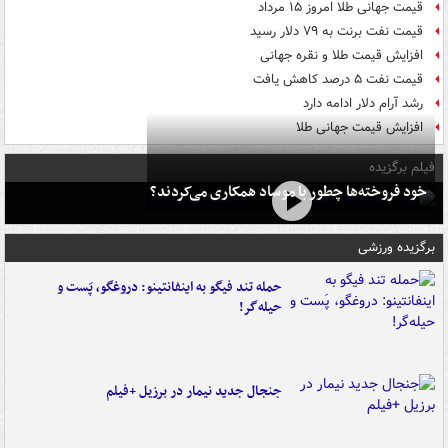
قیمت جهانی طلا امروز ۱۵ مرداد
قیمت نفت برنت به ۷۹ دلار رسید
افزایش قیمت طلا و نقره جهانی
قیمت نفت ۵ درصد کاهش یافت
رشد آرام دلار ادامه دارد
افزایش قیمت جهانی طلا
فیلم برگزیده
خود فروخته‌ها چطور با موساد همکاری می‌کردند؟
برگزیده ورزشی
حمله تند فیگو به اینفانتینو: دروغگو، پَست‌ و
حیله‌گر!
جنجال جدید نیمار در برزیل +فیلم