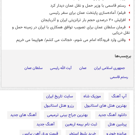
رستم قاسمی با وزیر حمل و نقل عمان دیدار کرد
فیلم/ آماده‌سازی پایتخت عمان برای سفر رئیسی
افزایش ۲۰ درصدی حجم بار ترانزیتی ایران و آذربایجان
فرمان سلطان عمان برای تصویب توافق همکاری با ایران در زمینه حمل و
نقل دریایی
وقتی وارد فرودگاه امام می شوم، خجالت می کشم/ هواپیما می خریم
برچسب‌ها
جمهوری اسلامی ایران
عمان
آیت الله رئیسی
سلطان عمان
رستم قاسمی
آپ آهنگ
موزیک شاه
سایت تاریخ ایران
بهترین هتل های استانبول
رزرو هتل استانبول
دانلود آهنگ جدید
بهترین جراح بینی ترمیمی
آهنگ های جدید
پرشین هتل
ثبت نام بیمه اربعین
آهنگ جدید
مزایده خودرو
خرید بلیط استخر
قیمت ورق آهن پرایس