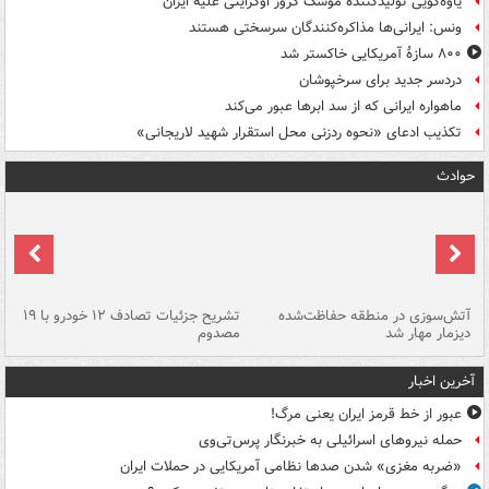
یاوه‌گویی تولیدکننده موشک کروز اوکراینی علیه ایران
ونس: ایرانی‌ها مذاکره‌کنندگان سرسختی هستند
۸۰۰ سازۀ آمریکایی خاکستر شد
دردسر جدید برای سرخپوشان
ماهواره ایرانی که از سد ابرها عبور می‌کند
تکذیب ادعای «نحوه ردزنی محل استقرار شهید لاریجانی»
حوادث
تصادف مرگبار در محور اهواز–شوش ۲
آتش‌سوزی در منطقه حفاظت‌شده
تشریح جزئیات تصادف ۱۲ خودرو با ۱۹
پا
دیزمار مهار شد
مصدوم
آخرین اخبار
عبور از خط قرمز ایران یعنی مرگ!
حمله نیروهای اسرائیلی به خبرنگار پرس‌تی‌وی
«ضربه مغزی» شدن صدها نظامی آمریکایی در حملات ایران