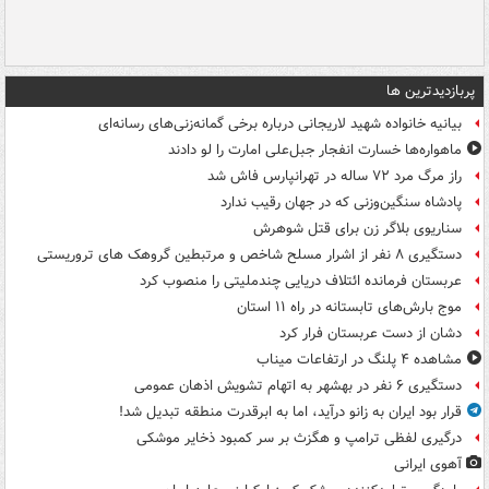
پربازدیدترین ها
بیانیه خانواده شهید لاریجانی درباره برخی گمانه‌زنی‌های رسانه‌ای
ماهواره‌ها خسارت انفجار جبل‌علی امارت را لو دادند
راز مرگ مرد ۷۲ ساله در تهرانپارس فاش شد
پادشاه سنگین‌وزنی که در جهان رقیب ندارد
سناریوی بلاگر زن برای قتل شوهرش
دستگیری ۸ نفر از اشرار مسلح شاخص و مرتبطین گروهک های تروریستی
عربستان فرمانده ائتلاف دریایی چندملیتی را منصوب کرد
موج بارش‌های تابستانه در راه ۱۱ استان
دشان از دست عربستان فرار کرد
مشاهده ۴ پلنگ در ارتفاعات میناب
دستگیری ۶ نفر در بهشهر به اتهام تشویش اذهان عمومی
قرار بود ایران به زانو درآید، اما به ابرقدرت منطقه تبدیل شد!
درگیری لفظی ترامپ و هگزث بر سر کمبود ذخایر موشکی
آهوی ایرانی