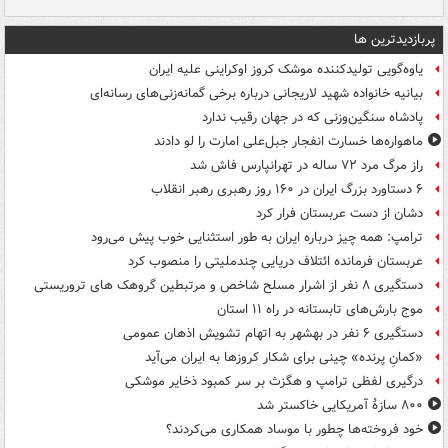
پربازدیدترین ها
یاوه‌گویی تولیدکننده موشک کروز اوکراینی علیه ایران
بیانیه خانواده شهید لاریجانی درباره برخی گمانه‌زنی‌های رسانه‌ای
پادشاه سنگین‌وزنی که در جهان رقیب ندارد
ماهواره‌ها خسارت انفجار جبل‌علی امارت را لو دادند
راز مرگ مرد ۷۲ ساله در تهرانپارس فاش شد
۶ دستاورد بزرگ ایران در ۱۶۰ روز رهبری رهبر انقلاب
دشان از دست عربستان فرار کرد
ترامپ: همه چیز درباره ایران به طور استثنایی خوب پیش می‌رود
عربستان فرمانده ائتلاف دریایی چندملیتی را منصوب کرد
دستگیری ۸ نفر از اشرار مسلح شاخص و مرتبطین گروهک های تروریستی
موج بارش‌های تابستانه در راه ۱۱ استان
دستگیری ۶ نفر در بهشهر به اتهام تشویش اذهان عمومی
«کمانِ پرنده» چینی برای شکار کروزها به ایران می‌آید
درگیری لفظی ترامپ و هگزث بر سر کمبود ذخایر موشکی
۸۰۰ سازۀ آمریکایی خاکستر شد
خود فروخته‌ها چطور با موساد همکاری می‌کردند؟