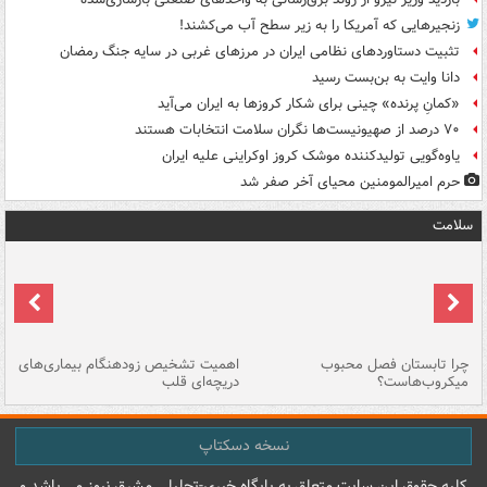
زنجیرهایی که آمریکا را به زیر سطح آب می‌کشند!
تثبیت دستاوردهای نظامی ایران در مرزهای غربی در سایه جنگ رمضان
دانا وایت به بن‌بست رسید
«کمانِ پرنده» چینی برای شکار کروزها به ایران می‌آید
۷۰ درصد از صهیونیست‌ها نگران سلامت انتخابات هستند
یاوه‌گویی تولیدکننده موشک کروز اوکراینی علیه ایران
حرم امیرالمومنین محیای آخر صفر شد
سلامت
ی
چرا تابستان فصل محبوب
اهمیت تشخیص زودهنگام بیماری‌های
نا
میکروب‌هاست؟
دریچه‌ای قلب
عو
نسخه دسکتاپ
کليه حقوق اين سايت متعلق به پایگاه خبري-تحليلي مشرق نيوز می باشد و