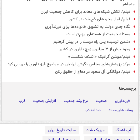
متجاهر
فیلم/ تلاش شبکه‌های معاند برای کاهش جمعیت ایران
فیلم/ آمار مجردهای دَمِ‌بخت در کشور
نگاه جدی دولت به تشویق خانواده‌ها برای فرزندآوری
مسئله جمعیت از هسته‌ای مهم‌تر است
دشمن ترسیده پس راه درست را در پیش گرفتیم
وجود بیش از ۳ میلیون زوج نابارور در کشور
فیلم/موشن گرافیک «ائتلاف شکست»
مرکز پژوهش‌های مجلس نگرش ایرانیان در موضوع فرزندآوری را بررسی کرد
فیلم/ دوگانگی آل سعود در دفاع از حقوق زنان
برچسب‌ها
فرزندآوری
جمعیت
نرخ رشد جمعیت
افزایش جمعیت
غرب
رسانه های معاند
ضد انقلاب
آپ آهنگ
موزیک شاه
سایت تاریخ ایران
بهترین هتل های استانبول
رزرو هتل استانبول