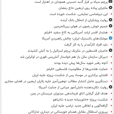
پرچم سیاه بر فراز گنبد حسینی همچنان در اهتزاز است
ماجرای پیاده روی اربعین حاج رمضان
این دیپلماسی نمایشی، شکست خورده است
روایت پزشکیان از انحلال بانک آینده
شمیم خوش رضوی در هوای بین‌الحرمین
هشدار افسر ارشد آمریکایی به کاخ سفید +فیلم
موشک‌های بالستیک ایران؛ چالش راهبردی آمریکا
باید افراد کارآمدتر را به کار گرفت
حامیان فلسطین در مکزیک پرچم اسرائیل را به آتش کشیدند
دبیرکل سازمان ملل باز هم خواستار آتش‌بس فوری در اوکراین شد
آنچه رهبر شهید سال‌ها پیش دیده بودند
حمایت هلندی‌ها از مظلومیت فلسطین +فیلم
افشای برکناری در موساد پس از شکست پروژه علیه ایران
دستگیری عامل انتشار مطالب توهین‌آمیز علیه زائران اربعین در فضای مجازی
روایت تکان‌دهنده دانش‌آموز مینابی از جنایت آمریکا
هدف قرار گرفتن اتاق‌ فرماندهی مزدوران عربستان در یمن
شکست پروژه «خاورمیانه جدید» نتانیاهو
گزافه‌گویی و لفاظی جدید ترامپ علیه ایران
پیروزی استقلال مقابل همنام خوزستانی در دیداری تدارکاتی