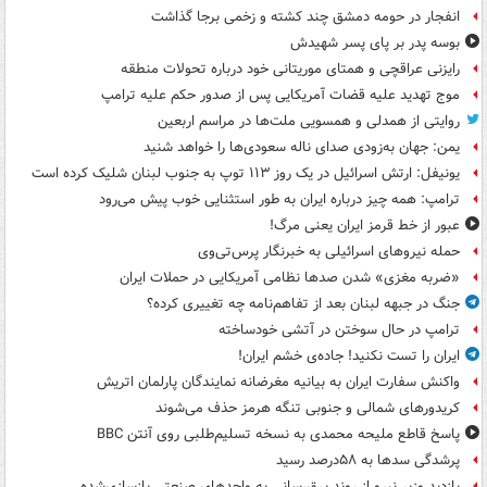
انفجار در حومه دمشق چند کشته و زخمی برجا گذاشت
بوسه‌ پدر بر پای پسر شهیدش
رایزنی عراقچی و همتای موریتانی خود درباره تحولات منطقه
موج تهدید علیه قضات آمریکایی پس از صدور حکم علیه ترامپ
روایتی از همدلی و همسویی ملت‌ها در مراسم اربعین
یمن: جهان به‌زودی صدای ناله سعودی‌ها را خواهد شنید
یونیفل: ارتش اسرائیل در یک روز ۱۱۳ توپ به جنوب لبنان شلیک کرده است
ترامپ: همه چیز درباره ایران به طور استثنایی خوب پیش می‌رود
عبور از خط قرمز ایران یعنی مرگ!
حمله نیروهای اسرائیلی به خبرنگار پرس‌تی‌وی
«ضربه مغزی» شدن صدها نظامی آمریکایی در حملات ایران
جنگ در جبهه لبنان بعد از تفاهم‌نامه چه تغییری کرده؟
ترامپ در حال سوختن در آتشی خودساخته
ایران را تست نکنید! جاده‌ی خشم ایران!
واکنش سفارت ایران به بیانیه مغرضانه نمایندگان پارلمان اتریش
کریدورهای شمالی و جنوبی تنگه هرمز حذف می‌شوند
پاسخ قاطع ملیحه محمدی به نسخه تسلیم‌طلبی روی آنتن BBC
پرشدگی سدها به ۵۸درصد رسید
بازدید وزیر نیرو از روند برق‌رسانی به واحدهای صنعتی بازسازی‌شده