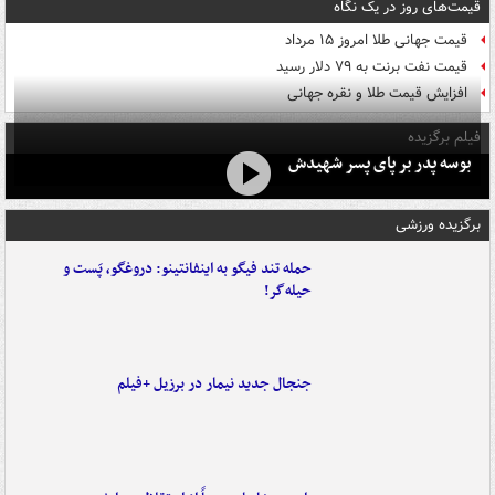
قیمت‌های روز در یک نگاه
قیمت جهانی طلا امروز ۱۵ مرداد
قیمت نفت برنت به ۷۹ دلار رسید
افزایش قیمت طلا و نقره جهانی
فیلم برگزیده
بوسه‌ پدر بر پای پسر شهیدش
برگزیده ورزشی
حمله تند فیگو به اینفانتینو: دروغگو، پَست‌ و
حیله‌گر!
جنجال جدید نیمار در برزیل +فیلم