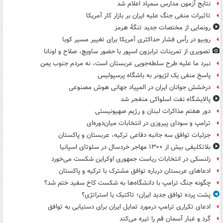
نتایج آزمون مدارس سمپاد اعلام شد
تاثیرات منفی جنگ علیه ایران بر بازار کار آمریکا
رونمایی از مختصات جدید تنگۀ هرمز
روبیو در رأس فشار حداکثری آمریکا برای تغییر مسیر کوبا
تصویری از تمرینات ترابزون اسپور با حضور ساویچ، صلاح و اونانا
نبرد ما علیه طرح سلطه‌جویی عربستان است، نه مردم جنوب یمن
پاسخ منفی یک لژیونر به باشگاه پرسپولیس
درخشش جوانان ایران در المپیاد جهانی هوش مصنوعی
پالایشگاه نفت اسلواکی منفجر شد
دور هفتم مذاکرات لبنان و رژیم صهیونیستی
ترامپ و سودای پیروزی در انتخابات میان‌دوره‌ای
جزئیات توافق سه جانبه دفاعی ترکیه، عربستان و پاکستان
بلاتکلیفی بیش از ۱۳۰۰ مهاجر خردسال در سئوتای اسپانیا
زلنسکی در انتخابات ریاست جمهوری اوکراین شکست می‌خورد
ادعاهای عربستان درباره توافق مشترک با ترکیه و پاکستان
چگونه جنگ ترامپ با دانشگاه‌ها به شکست کاخ سفید ختم شد؟
پشت پرده توافق جدید ایران؛ تاکتیک یا استراتژی؟
ادعای تکراری ترامپ درمورد تمایل ایران برای دستیابی به توافق
گرد و غبار آسمان قم را تیره می‌کند