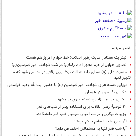
اخبار مرتبط
تیتر یک معنادار سایت رهبر انقلاب: خط خوارج امروز هم هست
تصاویر هوایی از حرم مطهر امام رضا(ع) در شب شهادت امیرالمومنین(ع)
حضرت علی (ع) صدای بلند عدالت بود/ ایران وقتی درست می شود که ما
تغییر کنیم
برپایی دسته عزای شهادت امیرالمومنین (ع) با حضور آیت‌الله وحید خراسانی
عکس/ نذر خون در همدان
عکس/ مراسم عزاداری دسته علوی در مشهد
۱۲ توصیۀ رهبر انقلاب برای استفاده بهتر از شب‌های قدر
جزییات برگزاری مراسم احیای سومین شب قدر دانشگاه‌ها
اگر علی علیه السلام حاکم می‌شد…
آیا شب قدر تنها به مسلمانان اختصاص دارد؟
ماجرای اشک امیرالمومنین (ع) روی منبر از زبان استاد انصاریان +صوت