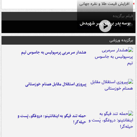
افزایش قیمت طلا و نقره جهانی
فیلم برگزیده
بوسه‌ پدر بر پای پسر شهیدش
برگزیده ورزشی
هشدار سرمربی پرسپولیس به جاسوس تیم
پیروزی استقلال مقابل همنام خوزستانی
حمله تند فیگو به اینفانتینو: دروغگو، پَست‌ و
حیله‌گر!