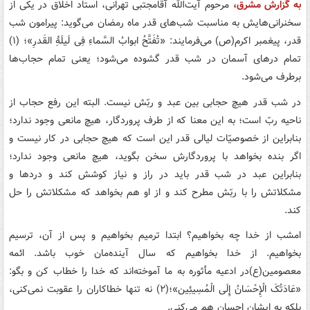
به گزارش مشرق،
مرحوم آیت‌الله آقامجتبی تهرانی، استاد اخلاق در یکی از
سخنرانی‌هایش به مناسبت شب‌های قدر ماه رمضان می‌گوید: پیرامون شب
قدر، پیغمبر اکرم(ص) می‏‌فرمایند: «تُفَتَّحُ ابوابُ السَّماءِ فِی لَیلَۀِ القَدرِ»؛ (۱)
تمام درهای آسمان در شب قدر گشوده می‎‌شود؛ یعنی تمام حجاب‌‎ها
برطرف می‌‎شود.
در شب قدر هیچ حجابی بین عبد و ربّش نیست. البته این رفع حجاب از
ناحیه ربّ است؛ به این معنا که از طرف پروردگار، هیچ مانعی وجود ندارد؛
بنابراین از خصوصیّات لیالی قدر این است که هیچ حجابی در کار نیست و
اگر بنده بخواهد با پروردگارش سخن بگوید، هیچ مانعی وجود ندارد؛
بنابراین عبد در شب قدر باید در راز و نیاز کوشش کند و دردها و
مشکلاتش را با ربّش مطرح کند و از او هم بخواهد که مشکلاتش را حل
کند.
امشب از خدا چه بخواهیم؟ ابتدا ترمیم بخواهیم و پس از آن، ترسیم
بخواهیم. از خدا بخواهیم که سال آینده‌‎مان خوب باشد. ائمه
معصومین(ع)در ادعیه مأثوره به ما آموخته‌‎اند که خدا را خطاب کن و بگو:
«عَادَتُکَ الْإِحْسَانُ إِلَی الْمُسِیئِین»؛(۲) نه تنها خطاکاران را عقوبت نمی‌‎کنی،
بلکه به ایشان احسان هم می‌‏کنی.