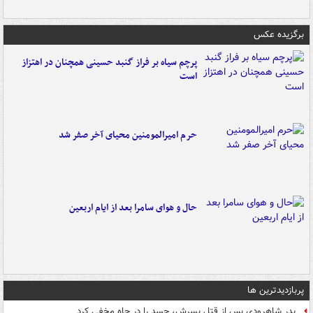
برگزیده عکس
پرچم سیاه بر فراز گنبد حسینی همچنان در اهتزاز
است
حرم امیرالمومنین محیای آخر صفر شد
حال و هوای سامرا بعد از ایام اربعین
پربازدیدترین ها
پدر شاهرودی پس از قتل پسرش، جسد را در چاه مخفی کرد