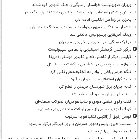
وزیران صهیونیست خواستار از سرگیری جنگ نابودی غزه شدند
تلاش پزشکان استقلال برای رساندن چشمی به هفته اول لیگ برتر
بحران در راه‌آهن انگلیس ادامه دارد
هشدار نمایندگان جمهوری‌خواه به ترامپ درباره جنگ علیه ایران
وینگر آفریقایی پرسپولیس ماندنی شد
ترافیک سنگین در محورهای خروجی مازندران
درگیر شدن گردشگر اسپانیایی با نظامی صهیونیست
گزارشی دیگر از کاهش ذخایر کلیدی موشکی آمریکا
دروازه‌بان اسپانیایی در یک‌قدمی بازگشت به استقلال
تنگه هرمز ریاض را وادار به تخفیف‌دهی نفتی کرد
خرید گران استقلال سر از یونان درآورد
گربه جریان برق شهرستان فریمان را قطع کرد
استانبول میزبان سوپرجام اسپانیا شد
گفت وگوی تلفنی مودی و نتانیاهو درباره تحولات منطقه‌ای
کوبا: با تهدید نظامی از سوی ایالات متحده روبه‌رو هستیم
توسل رفیق آرژانتینی نتانیاهو به سرکوب
نشست خبری رئیس‌جمهور همزمان با روز خبرنگار برگزار می‌شود
ترامپ سوئیس را تهدید کرد
سخنگوی کمیسیون امنیت ملی مجلس: چارچوب کلی تفاهم با عمان مشخص