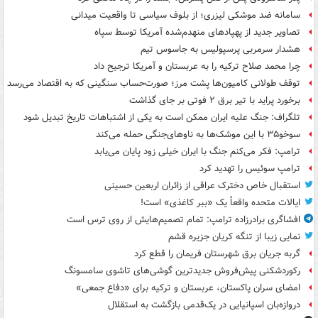
سامانه ضد موشکی لیزری؛ از بلوف سیاسی تا واقعیت میدانی
تصاویر جدید از پهپادهای منهدم‌شده آمریکا توسط سپاه
هشدار سرمربی پرسپولیس به جاسوس تیم
چرا محمد صلاح ترکیه را به عربستان و آمریکا ترجیح داد
توقف طولانی کامیون‌ها پشت مرز؛ صورت‌حساب سنگینی که به اقتصاد می‌رسد
برخورد پراید با تیر برق ۲ فوتی بر جای گذاشت
تلگراف: جنگ علیه ایران ممکن است به یکی از اشتباهات تاریخ تبدیل شود
سوخو۳۵ با این موشک‌ها به ناوهای‌جنگی حمله می‌کند
ترامپ: فکر می‌کنم جنگ با ایران خیلی زود پایان می‌یابد
ترامپ سوئیس را تهدید کرد
استقبال خاص دخترک عراقی از زائران اربعین حسینی
ایالات متحده واقعاً یک «ببر کاغذی» است!
افشاگری برادرزاده ترامپ: تمام تصمیم‌هایش از روی ترس است
نمایی زیبا از تنگه کریان جزیره قشم
گربه جریان برق شهرستان فریمان را قطع کرد
رکوردشکنی پیش‌فروش جدیدترین گوشی‌های تاشوی سامسونگ
امضای سران پاکستان، عربستان و ترکیه برای «دفاع جمعی»
دروازه‌بان اسپانیایی در یک‌قدمی بازگشت به استقلال