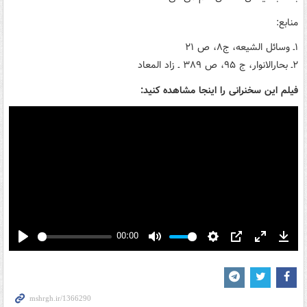
منابع:
۱ـ وسائل الشیعه، ج۸، ص ۲۱
۲ـ بحارالانوار، ج ۹۵، ص ۳۸۹ ـ زاد المعاد
فیلم این سخنرانی را اینجا مشاهده کنید:
00:00
Play
Mute
Settings
PIP
Enter
Down
fullscreen