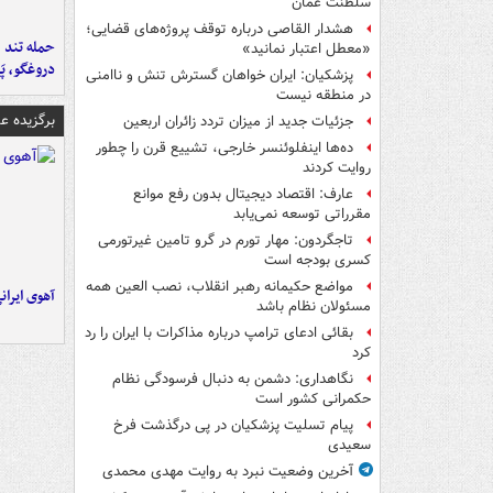
سلطنت عمان
هشدار القاصی درباره توقف پروژه‌های قضایی؛
حمله تند ف
«معطل اعتبار نمانید»
دروغگو، پَ
پزشکیان: ایران خواهان گسترش تنش و ناامنی
در منطقه نیست
برگزیده 
جزئیات جدید از میزان تردد زائران اربعین
ده‌ها اینفلوئنسر خارجی، تشییع قرن را چطور
روایت کردند
عارف: اقتصاد دیجیتال بدون رفع موانع
مقرراتی توسعه نمی‌یابد
تاجگردون: مهار تورم در گرو تامین غیرتورمی
کسری بودجه است
مواضع حکیمانه رهبر انقلاب، نصب العین همه
آهوی ایران
مسئولان نظام باشد
بقائی ادعای ترامپ درباره مذاکرات با ایران را رد
کرد
نگاهداری: دشمن به دنبال فرسودگی نظام
حکمرانی کشور است
پیام تسلیت پزشکیان در پی درگذشت فرخ
سعیدی
آخرین وضعیت نبرد به روایت مهدی محمدی