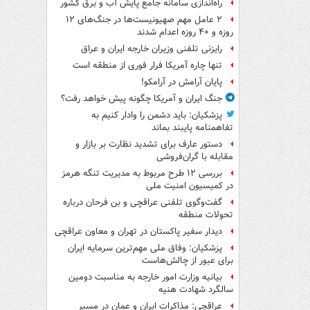
راه‌اندازی سامانه جامع پایش آب و برق کشور
۲ عامل مهم صهیونیست‌ها در جنگ‌های ۱۲
روزه و ۴۰ روزه اعدام شدند
رایزنی تلفنی وزیران خارجه ایران و عراق
تنها چاره آمریکا فرار فوری از منطقه است
پایان آرامش در آرامکو!
جنگ ایران و آمریکا چگونه پیش خواهد رفت؟
پزشکیان: باید دشمن را وادار کنیم به
تفاهم‎نامه پایبند بماند
دستور عارف برای تشدید نظارت بر بازار و
مقابله با گران‌فروشی
بررسی ۱۲ طرح مربوط به مدیریت تنگه هرمز
در کمیسیون امنیت ملی
گفت‌وگوی تلفنی عراقچی و بن فرحان درباره
تحولات منطقه
دیدار سفیر پاکستان در تهران و معاون عراقچی
پزشکیان: وفاق ملی مهم‌ترین سرمایه ایران
برای عبور از چالش‌هاست
بیانیه وزارت امور خارجه به مناسبت دومین
سالگرد شهادت هنیه
عراقچی: مذاکرات ایران و عمان در مسیر