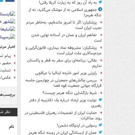
به یاد آن روز که به زیارت کربلا رفتی!
جمهوری اسلامی نه از موشک می‌گذرد، نه از
تنگه هرمز!
پزشکیان: اگر تا امروز مانده‌ایم، به‌خاطر مردم
نجیب ایران است
تفاهم ایران و عمان در آستانه نهایی شدن
است
اخبار مرتب
پزشکیان: مشروطه نماد بیداری، قانون‌گرایی و
مردم‌سالاری ملت ایران است
پیام تس
بقائی: برنامه‌ای برای سفر به قطر و پاکستان
حضور بد
نداریم
تسلیت 
رایزنی وزیر امور خارجه ایتالیا با عراقچی
عکس/ حض
بررسی چالش‌های جمعیتی در چهارمین جلسه
قرارگاه جوانی جمعیت قوه قضا
شرط بازگشایی تنگه هرمز چیست؟
برچسب‌ها
توئیت وزیر ارشاد درباره یک تکذیبیه از دفتر
رهبری
نظر شم
حمایت ایران از تصمیمات رهبران فلسطینی در
روند مذاکرات
رسوایی در اردوگاه دشمن!
نام
عمان از ایستادگی ایران در زمینه تنگه هرمز