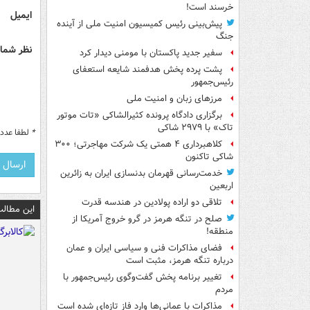
خرسند است!
ایمیل
پیش‌بینی رئیس کمیسیون امنیت ملی از آینده
جنگ
نظر شما 
سفیر جدید پاکستان با مومنی دیدار کرد
پشت پرده پخش هدفمند شایعه استعفای
رئیس‌جمهور
مرزهای زبان و امنیت ملی
برگزاری دادگاه پرونده کثیرالشاکی «تات موتور
تاک» با ۲۹۷۹ شاکی
*
لطفا عدد م
کلاهبرداری ۴ همتی یک شرکت مهاجرتی؛ ۳۰۰
شاکی تاکنون
خدمت‌رسانی قهرمان بدنسازی ایران به زائرین
اربعین
تلاقی دو اراده پولادین در هندسه قدرت
این مطالب
صلح در تنگه هرمز در گرو خروج آمریکا از
منطقه!
فضای مذاکرات فنی و سیاسی ایران و عمان
درباره تنگه هرمز، مثبت است
تغییر برنامه پخش گفت‌وگوی رئیس‌جمهور با
مردم
مذاکرات با عمانی‌ها وارد فاز تازه‌ای شده است