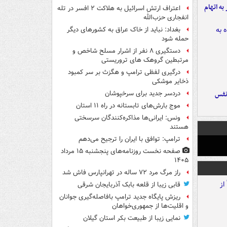
شهر به اتهام
اعتراف ارتش اسرائیل به هلاکت ۲ افسر در تله
انفجاری حزب‌الله
بغداد: نباید از خاک عراق به کشورهای دیگر
حمله شود
دستگیری ۸ نفر از اشرار مسلح شاخص و
مرتبطین گروهک های تروریستی
درگیری لفظی ترامپ و هگزث بر سر کمبود
ذخایر موشکی
نفس
دردسر جدید برای سرخپوشان
موج بارش‌های تابستانه در راه ۱۱ استان
ونس: ایرانی‌ها مذاکره‌کنندگان سرسختی
هستند
ترامپ: توافق با ایران را ترجیح می‌دهم
صفحه نخست روزنامه‌های پنجشنبه ۱۵ مرداد
۱۴۰۵
راز مرگ مرد ۷۲ ساله در تهرانپارس فاش شد
قابی زیبا از قلعه بابک آذربایجان شرقی
ریزش پایگاه جدید ترامپ بافاصله‌گیری جوانان
و اقلیت‌ها از جمهوری‌خواهان
نمایی زیبا از طبیعت بکر استان گیلان