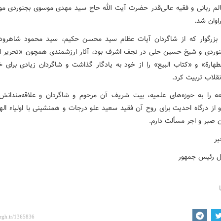
الم ربانی و فقیه عالی‌قدر حضرت آیت الله حاج سید مهدی موسوی بجنوردی مو
راوان شد.
 بزرگوار که از شاگردان آیات عظام سید محسن حکیم، سید محمود شاهرودی
ردی و شیخ حسین حلی در نجف اشرف بود، آثار ارزشمندی همچون «تحریر ا
طهارة» و «کتاب البیع» را از خود به یادگار گذاشت و شاگردان زیادی برای 
نقلاب تربیت کرد.
ه را به حوزه‌های علمیه، بیت شریف آن مرحوم و شاگردان و علاقه‌مندان
 از درگاه احدیت برای روح آن فقید سعید علو درجات و همنشینی با اولیاء اله
ن صبر و اجر مسألت دارم.
ر
ل رئیس جمهور