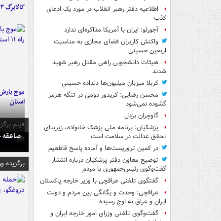
کالابرگ ۳ گروه شارژ شد
اطلاعیه دفتر رهبر انقلاب در مورد یک ادعای
کذب
آجورلو: ایران با آمریکا مذاکره‌ای ندارد
واکنش کاربران فضای مجازی به مناسبت
اربعین حسینی
هیئات دانشجویی راهی مقتل رهبر شهید
شدند
کربلا میزبان میلیون‌ها دلداده حسینی
محسن رضایی: کریدور دومی در تنگه هرمز
استان
گشوده نمی‌شود
گاوچران بزدل
فیلم برگزی
پزشکیان: برنامه ملی پزشک خانواده، زیربنای
صاعقه ج
تحقق عدالت در سلامت است
در کمین تروریست‌ها و آماده پاسخ قاطعیم
توضیح معاون دفتر پزشکیان درباره انتشار
برگزیده و
گفت‌وگوی رئیس‌جمهوری با مردم
گفتگوی تلفنی عراقچی با وزیر خارجه پاکستان
عراقچی: وحدت و یگانگی بین مردم و دولت
ایران و عراق به اوج رسیده
گفت‌وگوی تلفنی وزرای امور خارجه ایران و