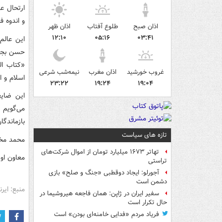
ارتحال ع
و اندوه ف
اذان صبح
طلوع آفتاب
اذان ظهر
۱۲:۱۰
۰۵:۱۶
۰۳:۴۱
این عالم
حسن بجنو
«کتاب ال
غروب خورشید
اذان مغرب
نیمه‌شب شرعی
اسلام و ا
۲۳:۲۲
۱۹:۲۴
۱۹:۰۴
این ضایع
می‌گویم و
بازماندگا
تازه های سیاست
محمد مخب
تهاتر ۱۶۷۳ میلیارد تومان از اموال شرکت‌های
معاون او
تراستی
آجورلو: ایجاد دوقطبی «جنگ و صلح‌» بازی
دشمن است
منبع: ایرنا
سفیر ایران در ژاپن: همان فاجعه هیروشیما در
حال تکرار است
فریاد مردم «فدایی خامنه‌ای بودن» است