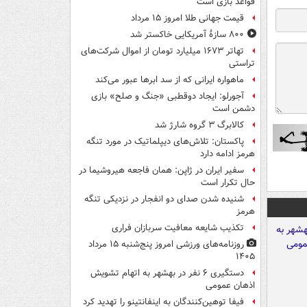
قواعد بازی است
قیمت جهانی طلا امروز ۱۵ مرداد
۸۰۰ سازۀ آمریکایی خاکستر شد
تهاتر ۱۶۷۳ میلیارد تومان از اموال شرکت‌های
تراستی
ماهواره ایرانی که از سد ابرها عبور می‌کند
آجورلو: ایجاد دوقطبی «جنگ و صلح‌» بازی
دشمن است
کالابرگ ۳ گروه شارژ شد
پاکستان: تلاش‌های دیپلماتیک در مورد تنگه
هرمز ادامه دارد
سفیر ایران در ژاپن: همان فاجعه هیروشیما در
حال تکرار است
شنیده شدن صدای دو انفجار در نزدیکی تنگه
هرمز
تکذیب شایعه معافیت سربازان فراری
روزنامه‌های ورزشی امروز پنج‌شنبه ۱۵ مرداد
۱۴۰۵
دستگیری ۶ نفر در بهشهر به اتهام تشویش
اذهان عمومی
فیفا توهین‌کنندگان به اینفانتینو را تهدید کرد