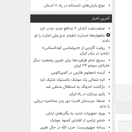
موج بارش‌های تابستانه در راه ۱۱ استان
آخرین اخبار
صنعت‌نفت آبادان ۲ مدافع جدید جذب کرد
ماهواره‌ها خسارت انفجار جبل‌علی امارت را لو
دادند
روایت گاردین از «دیپلماسی کودکستانی»
ترامپ در برابر ایران
بسیج تمام ظرفیت‌ها برای تعیین وضعیت دیگر
خلبانان سوخو ۲۴ ایران
آینده نامعلوم طارمی در المپیاکوس
کره شمالی یک موشک بالستیک شلیک کرد
بازگشت اندونگ به استقلال منتفی شد
پاییز پرباران در راه ایران
صنعا: عربستان قدرت دور زدن محاصره دریایی
را ندارد
ورود تجهیزات جدید به یگان‌های ارتش
خشم ترامپ از افشای کمبود موشک
رسانه صهیونیست: حزب الله در حال تغییر