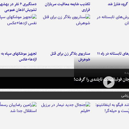
تکذیب شایعه معافیت سربازان
دستگیری ۶ نفر در به
فراری
تشویش اذهان عمومی
موج بارش‌های تابستانه در راه ۱۱
سناریوی بلاگر زن برای قتل
تجهیز موشکهای سپاه به 
شوهرش
اژدها+عکس
ده
ان فوتبالیست تایلندی را گرفت!
رزشی