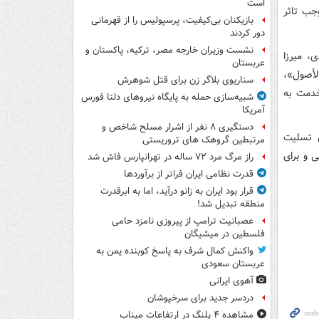
است
جب تاثر
بازیکنان بی‌کیفیت، پرسپولیس را از قهرمانی
دور کردند
نشست وزیران خارجه مصر، ترکیه، پاکستان و
، میرزا
عربستان
لأصول»،
سناریوی بلاگر زن برای قتل شوهرش
خدمت به
شبیه‌سازی حمله به پایگاه نیروهای دلتا فورس
آمریکا
دستگیری ۸ نفر از اشرار مسلح شاخص و
ش تسلیت
مرتبطین گروهک های تروریستی
ی و برای
راز مرگ مرد ۷۲ ساله در تهرانپارس فاش شد
قدرت نظامی ایران فراتر از برآوردها
قرار بود ایران به زانو درآید، اما به ابرقدرت
منطقه تبدیل شد!
عصبانیت ترامپ از پیروزی نامزد حامی
فلسطین در میشیگان
واکنش کمال شرف به پاسخ کوبنده یمن به
عربستان سعودی
آهوی ایرانی
دردسر جدید برای سرخپوشان
مشاهده ۴ پلنگ در ارتفاعات میناب