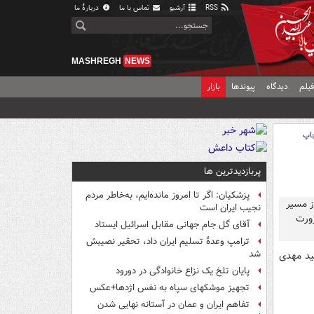
RSS
آرشیو
تماس با ما
دربارهٔ ما
MASHREGH
NEWS
یلم
دیدگاه
پیوندها
بازار
اپ
پربازدیدترین ها
پزشکیان: اگر تا امروز مانده‌ایم، به‌خاطر مردم
نجیب ایران است
آقای گل جام جهانی مقابل اسرائیل ایستاد
ترامپ وعدۀ تسلیم ایران داد، تحقیر نصیبش
شد
ید مهدی
پایان تلخ یک نزاع خانوادگی در دورود
تجهیز موشکهای سپاه به نفس اژدها+عکس
تفاهم ایران و عمان در آستانه نهایی شدن