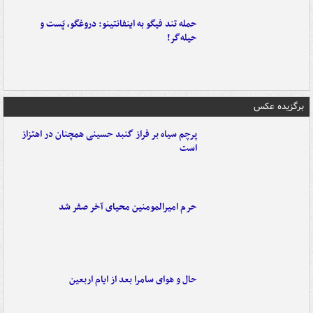
حمله تند فیگو به اینفانتینو: دروغگو، پَست‌ و
حیله‌گر!
برگزیده عکس
پرچم سیاه بر فراز گنبد حسینی همچنان در اهتزاز
است
حرم امیرالمومنین محیای آخر صفر شد
حال و هوای سامرا بعد از ایام اربعین