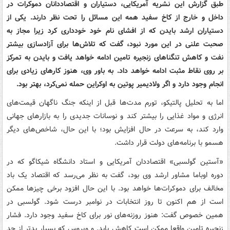
طبق گزارش این نشریه آمریکایی، دستیاران و اقتصاددانان دموکرات در
داخل و خارج از کاخ سفید همه این مسائل را تحت نظر دارند. یکی از
دستیاران ارشد بایدن که از افشای نام خود خودداری کرد زیرا مجاز به
صحبت علنی در این مورد نبود، گفت که تلاش‌ها برای آزادسازی بیشتر
نفت و کاهش تنگناهای زنجیره تامین ادامه خواهد یافت و بایدن به تمرکز
بر روی نقاط مثبت ادامه خواهد داد. به باور وی، هنوز کارهای زیادی برای
انجام وجود دارد و اگر ولادیمیر پوتین به اوکراین حمله نمی‌کرد، بهتر بود.
اما به تحلیل پالتیکو، تورم مدت‌ها قبل از اینکه جنگ ناگهان قیمت‌های
انرژی و مواد غذایی را بیشتر کند و نوسانات جدیدی را به بازارهای جهانی
وارد کند، به سرعت در حال افزایش بود؛ با این حال، شاخص‌های دیگر
هسمو با برنامه‌های دولت قرار داشت.
«آستین گولسبی» اقتصاددان آمریکایی و استاد دانشگاه شیکاگو که در
دوره اوباما مشاور ارشد وی بود، گفت به نظر می‌رسد که اقتصاد یک باد
مخالف برای دموکرات‌ها خواهد بود. با این حال افزود برخی چیزها ممکن
است از هم اکنون تا روز انتخابات در نوامبر درست شود. گولسبی در
همین خصوص گفت: هنوز روزنه‌های نور برای کاخ سفید وجود دارد. فشار
زنجیره تامین واقعا ممکن است کاهش یابد. و ویروس که بسیار بدتر از حد