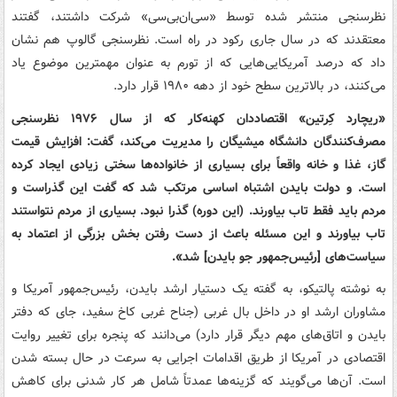
نظرسنجی منتشر شده توسط «سی‌ان‌بی‌سی» شرکت داشتند، گفتند
معتقدند که در سال جاری رکود در راه است. نظرسنجی گالوپ هم نشان
داد که درصد آمریکایی‌هایی که از تورم به عنوان مهمترین موضوع یاد
می‌کنند، در بالاترین سطح خود از دهه ۱۹۸۰ قرار دارد.
«ریچارد کِرتین» اقتصاددان کهنه‌کار که از سال ۱۹۷۶ نظرسنجی
مصرف‌کنندگان دانشگاه میشیگان را مدیریت می‌کند، گفت: افزایش قیمت
گاز، غذا و خانه واقعاً برای بسیاری از خانواده‌ها سختی زیادی ایجاد کرده
است. و دولت بایدن اشتباه اساسی مرتکب شد که گفت این گذراست و
مردم باید فقط تاب بیاورند. (این دوره) گذرا نبود. بسیاری از مردم نتواستند
تاب بیاورند و این مسئله باعث از دست رفتن بخش بزرگی از اعتماد به
سیاست‌های [رئیس‌جمهور جو بایدن] شد».
به نوشته پالتیکو، به گفته یک دستیار ارشد بایدن، رئیس‌جمهور آمریکا و
مشاوران ارشد او در داخل بال غربی (جناح غربی کاخ سفید، جای که دفتر
بایدن و اتاق‌های مهم دیگر قرار دارد) می‌دانند که پنجره برای تغییر روایت
اقتصادی در آمریکا از طریق اقدامات اجرایی به سرعت در حال بسته شدن
است. آن‌ها می‌گویند که گزینه‌ها عمدتاً شامل هر کار شدنی برای کاهش