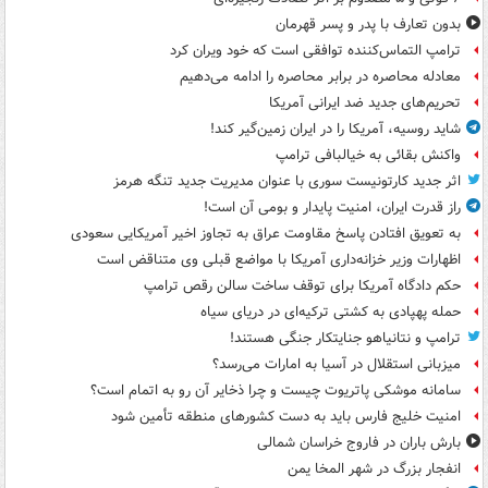
بدون تعارف با پدر و پسر قهرمان
ترامپ التماس‌کننده توافقی است که خود ویران کرد
معادله محاصره در برابر محاصره را ادامه می‌دهیم
تحریم‌های جدید ضد ایرانی آمریکا
شاید روسیه، آمریکا را در ایران زمین‌گیر کند!
واکنش بقائی به خیالبافی ترامپ
اثر جدید کارتونیست سوری با عنوان مدیریت جدید تنگه هرمز
راز قدرت ایران، امنیت پایدار و بومی آن است!
به تعویق افتادن پاسخ مقاومت عراق به تجاوز اخیر آمریکایی سعودی
اظهارات وزیر خزانه‌داری آمریکا با مواضع قبلی وی متناقض است
حکم دادگاه آمریکا برای توقف ساخت سالن رقص ترامپ
حمله پهپادی به کشتی ترکیه‌ای در دریای سیاه
ترامپ و نتانیاهو جنایتکار جنگی هستند!
میزبانی استقلال در آسیا به امارات می‌رسد؟
سامانه موشکی پاتریوت چیست و چرا ذخایر آن رو به اتمام است؟
امنیت خلیج فارس باید به دست کشورهای منطقه تأمین شود
بارش باران در فاروج خراسان شمالی
انفجار بزرگ در شهر المخا یمن