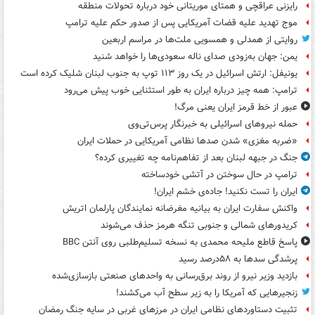
رایزنی عراقچی و همتای موریتانی خود درباره تحولات منطقه
موج تهدید علیه قضات آمریکایی پس از صدور حکم علیه ترامپ
روایتی از همدلی و همسویی ملت‌ها در مراسم اربعین
یمن: جهان به‌زودی صدای ناله سعودی‌ها را خواهد شنید
یونیفل: ارتش اسرائیل در یک روز ۱۱۳ توپ به جنوب لبنان شلیک کرده است
ترامپ: همه چیز درباره ایران به طور استثنایی خوب پیش می‌رود
عبور از خط قرمز ایران یعنی مرگ!
حمله نیروهای اسرائیلی به خبرنگار پرس‌تی‌وی
«ضربه مغزی» شدن صدها نظامی آمریکایی در حملات ایران
جنگ در جبهه لبنان بعد از تفاهم‌نامه چه تغییری کرده؟
ترامپ در حال سوختن در آتشی خودساخته
ایران را تست نکنید! جاده‌ی خشم ایران!
واکنش سفارت ایران به بیانیه مغرضانه نمایندگان پارلمان اتریش
کریدورهای شمالی و جنوبی تنگه هرمز حذف می‌شوند
پاسخ قاطع ملیحه محمدی به نسخه تسلیم‌طلبی روی آنتن BBC
پرشدگی سدها به ۵۸درصد رسید
بازدید وزیر نیرو از روند برق‌رسانی به واحدهای صنعتی بازسازی‌شده
زنجیرهایی که آمریکا را به زیر سطح آب می‌کشند!
تثبیت دستاوردهای نظامی ایران در مرزهای غربی در سایه جنگ رمضان