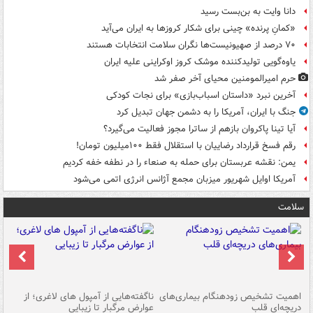
دانا وایت به بن‌بست رسید
«کمانِ پرنده» چینی برای شکار کروزها به ایران می‌آید
۷۰ درصد از صهیونیست‌ها نگران سلامت انتخابات هستند
یاوه‌گویی تولیدکننده موشک کروز اوکراینی علیه ایران
حرم امیرالمومنین محیای آخر صفر شد
آخرین نبرد «داستان اسباب‌بازی» برای نجات کودکی
جنگ با ایران، آمریکا را به دشمن جهان تبدیل کرد
آیا تینا پاکروان بازهم از ساترا مجوز فعالیت می‌گیرد؟
رقم فسخ قرارداد رضاییان با استقلال فقط ۱۰۰میلیون تومان!
یمن: نقشه عربستان برای حمله به صنعاء را در نطفه خفه کردیم
آمریکا اوایل شهریور میزبان مجمع آژانس انرژی اتمی می‌شود
سلامت
اهمیت تشخیص زودهنگام بیماری‌های
ناگفته‌هایی از آمپول های لاغری؛ از
دریچه‌ای قلب
عوارض مرگبار تا زیبایی
تا