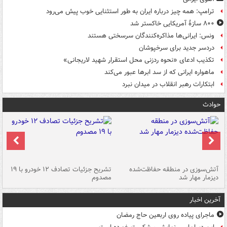
ترامپ: همه چیز درباره ایران به طور استثنایی خوب پیش می‌رود
۸۰۰ سازۀ آمریکایی خاکستر شد
ونس: ایرانی‌ها مذاکره‌کنندگان سرسختی هستند
دردسر جدید برای سرخپوشان
تکذیب ادعای «نحوه ردزنی محل استقرار شهید لاریجانی»
ماهواره ایرانی که از سد ابرها عبور می‌کند
ابتکارات رهبر انقلاب در میدان نبرد
حوادث
تصادف مرگبار در محور اهواز–شوش ۲
آتش‌سوزی در منطقه حفاظت‌شده
تشریح جزئیات تصادف ۱۲ خودرو با ۱۹
پا
دیزمار مهار شد
مصدوم
آخرین اخبار
ماجرای پیاده روی اربعین حاج رمضان