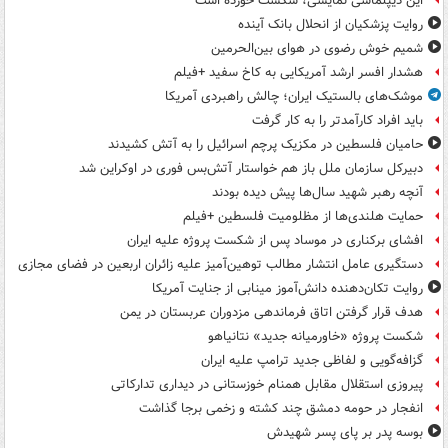
این دیپلماسی نمایشی، شکست خورده است
روایت پزشکیان از انحلال بانک آینده
شمیم خوش رضوی در هوای بین‌الحرمین
هشدار افسر ارشد آمریکایی به کاخ سفید +فیلم
موشک‌های بالستیک ایران؛ چالش راهبردی آمریکا
باید افراد کارآمدتر را به کار گرفت
حامیان فلسطین در مکزیک پرچم اسرائیل را به آتش کشیدند
دبیرکل سازمان ملل باز هم خواستار آتش‌بس فوری در اوکراین شد
آنچه رهبر شهید سال‌ها پیش دیده بودند
حمایت هلندی‌ها از مظلومیت فلسطین +فیلم
افشای برکناری در موساد پس از شکست پروژه علیه ایران
دستگیری عامل انتشار مطالب توهین‌آمیز علیه زائران اربعین در فضای مجازی
روایت تکان‌دهنده دانش‌آموز مینابی از جنایت آمریکا
هدف قرار گرفتن اتاق‌ فرماندهی مزدوران عربستان در یمن
شکست پروژه «خاورمیانه جدید» نتانیاهو
گزافه‌گویی و لفاظی جدید ترامپ علیه ایران
پیروزی استقلال مقابل همنام خوزستانی در دیداری تدارکاتی
انفجار در حومه دمشق چند کشته و زخمی برجا گذاشت
بوسه‌ پدر بر پای پسر شهیدش