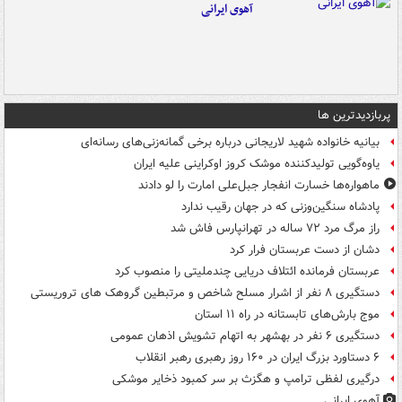
آهوی ایرانی
پربازدیدترین ها
بیانیه خانواده شهید لاریجانی درباره برخی گمانه‌زنی‌های رسانه‌ای
یاوه‌گویی تولیدکننده موشک کروز اوکراینی علیه ایران
ماهواره‌ها خسارت انفجار جبل‌علی امارت را لو دادند
پادشاه سنگین‌وزنی که در جهان رقیب ندارد
راز مرگ مرد ۷۲ ساله در تهرانپارس فاش شد
دشان از دست عربستان فرار کرد
عربستان فرمانده ائتلاف دریایی چندملیتی را منصوب کرد
دستگیری ۸ نفر از اشرار مسلح شاخص و مرتبطین گروهک های تروریستی
موج بارش‌های تابستانه در راه ۱۱ استان
دستگیری ۶ نفر در بهشهر به اتهام تشویش اذهان عمومی
۶ دستاورد بزرگ ایران در ۱۶۰ روز رهبری رهبر انقلاب
درگیری لفظی ترامپ و هگزث بر سر کمبود ذخایر موشکی
آهوی ایرانی