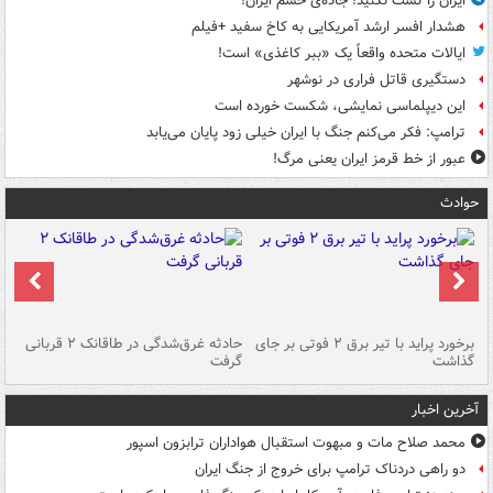
ایران را تست نکنید! جاده‌ی خشم ایران!
هشدار افسر ارشد آمریکایی به کاخ سفید +فیلم
ایالات متحده واقعاً یک «ببر کاغذی» است!
دستگیری قاتل فراری در نوشهر
این دیپلماسی نمایشی، شکست خورده است
ترامپ: فکر می‌کنم جنگ با ایران خیلی زود پایان می‌یابد
عبور از خط قرمز ایران یعنی مرگ!
حوادث
برخورد پراید با تیر برق ۲ فوتی بر جای
حادثه غرق‌شدگی در طاقانک ۲ قربانی
پد
گذاشت
گرفت
جس
آخرین اخبار
محمد صلاح مات و مبهوت استقبال هواداران ترابزون اسپور
دو راهی دردناک ترامپ برای خروج از جنگ ایران