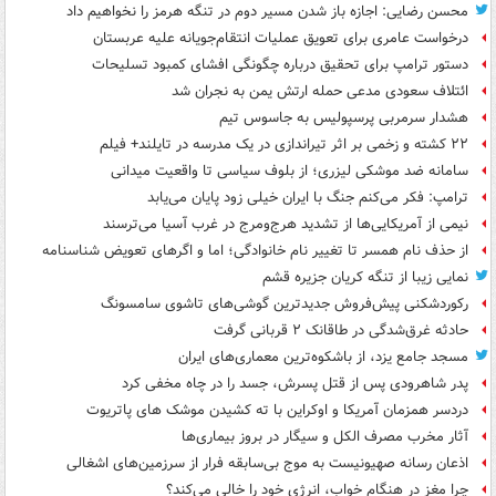
محسن رضایی: اجازه باز شدن مسیر دوم در تنگه هرمز را نخواهیم داد
درخواست عامری برای تعویق عملیات انتقام‌جویانه علیه عربستان
دستور ترامپ برای تحقیق درباره چگونگی افشای کمبود تسلیحات
ائتلاف سعودی مدعی حمله ارتش یمن به نجران شد
هشدار سرمربی پرسپولیس به جاسوس تیم
۲۲ کشته و زخمی بر اثر تیراندازی در یک مدرسه در تایلند+ فیلم
سامانه ضد موشکی لیزری؛ از بلوف سیاسی تا واقعیت میدانی
ترامپ: فکر می‌کنم جنگ با ایران خیلی زود پایان می‌یابد
نیمی از آمریکایی‌ها از تشدید هرج‌ومرج در غرب آسیا می‌ترسند
از حذف نام همسر تا تغییر نام خانوادگی؛ اما و اگرهای تعویض شناسنامه
نمایی زیبا از تنگه کریان جزیره قشم
رکوردشکنی پیش‌فروش جدیدترین گوشی‌های تاشوی سامسونگ
حادثه غرق‌شدگی در طاقانک ۲ قربانی گرفت
مسجد جامع یزد، از باشکوه‌ترین معماری‌های ایران
پدر شاهرودی پس از قتل پسرش، جسد را در چاه مخفی کرد
دردسر همزمان آمریکا و اوکراین با ته کشیدن موشک های پاتریوت
آثار مخرب مصرف الکل و سیگار در بروز بیماری‌ها
اذعان رسانه صهیونیست به موج بی‌سابقه فرار از سرزمین‌های اشغالی
چرا مغز در هنگام خواب، انرژی خود را خالی می‌کند؟