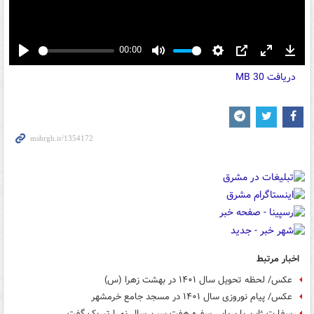
00:00
Play
Mute
Settings
PIP
Enter
Down
دریافت
30 MB
fullscreen
اخبار مرتبط
عکس/ لحظه تحویل سال ۱۴۰۱ در بهشت زهرا (س)
عکس/ پیام نوروزی سال ۱۴۰۱ در مسجد جامع خرمشهر
سفارت ژاپن با برپایی سفره هفت سین سال نو را تبریک گفت