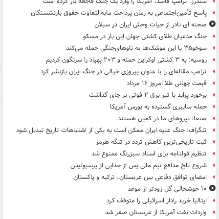
سندرز: ترامپ فاسد، آمریکا را وارد یک جنگ فاجعه بار کرده است
پاسخ تأمین‌اجتماعی به زمان پرداخت مابه‌التفاوت حقوق بازنشستگان
صحنه ای نادر از حیات وحش ایران در سبلان
جنگ مدعیان طلای کشتی جهان این بار در مسکو
سوخو۳۵ با این موشک‌ها به ناوهای‌جنگی حمله می‌کند
روسیه: به ۳ کشتی اوکراین حمله و ۲۰۳ پهپاد را سرنگون کردیم
ترامپ مقاله‌ای را با عنوان پیروزی خیالی در جنگ ایران بازنشر کرد
قیمت جهانی طلا امروز ۱۶ مرداد
برخورد پراید با تیر برق ۲ فوتی بر جای گذاشت
حمله سایبری گسترده به بورس آمریکا
صنعا: نیروهای ما در کمین‌ هستند
تلگراف: جنگ علیه ایران ممکن است به یکی از اشتباهات تاریخ تبدیل شود
ثبت تاریخی‌ترین کاهش تردد در تنگه هرمز
تنظیم قولنامه برای اسناد سبزرنگ ممنوع شد
شروع تلخ مدافع تیم ملی پس از جدایی از پرسپولیس
امضای توافق دفاعی بین عربستان، ترکیه و پاکستان
۱۰ خوشحالی گل زودتر از موعد
ایتالیا خرید رادار اسرائیلی را متوقف کرد
واردات نفت آمریکا از عربستان صفر شد