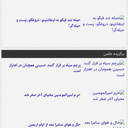
حمله تند فیگو به اینفانتینو: دروغگو، پَست‌ و
حیله‌گر!
برگزیده عکس
پرچم سیاه بر فراز گنبد حسینی همچنان در اهتزاز
است
حرم امیرالمومنین محیای آخر صفر شد
حال و هوای سامرا بعد از ایام اربعین