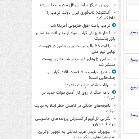
مورینیو هرگز نباید از رئال مادرید جدا می‌شد
آتلانتیک: تاب‌آوری ایران دولت ترامپ را
غافلگیر کرد
ترامپ باعث افول هژمونی آمریکا شد!
پاسخ
فشار هم‌زمان گرانی مواد اولیه و افت تقاضا بر
بازار پلاستیک
رقابت ۲۸ والیبالیست برای حضور در فهرست
نهایی تیم ملی
اسامی ژل‌های غیر مجاز شستشوی پوست
پاسخ
منتشر شد
سندرز: ترامپ نماد فساد، اقتدارگرایی و
جنگ‌طلبی است!
مراقب علائم هپاتیت باشید!
پاسخ
ادامه جنگ تا روی کار آمدن دولت جدید در
آمریکا!
باغچه‌های خانگی در کاهش خطر ابتلا به دیابت
موثرند
پاسخ
نگرانی تل‌آویو از گسترش پرونده‌های جاسوسی
مرتبط با ایران
نیویورک تایمز: غرب تمایلی به تجهیز اوکراین
به موشک‌های رهگیر ندارد