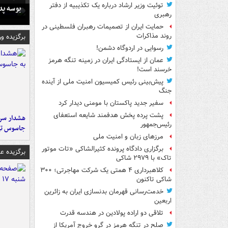
توئیت وزیر ارشاد درباره یک تکذیبیه از دفتر
بوسه‌ پ
رهبری
حمایت ایران از تصمیمات رهبران فلسطینی در
روند مذاکرات
برگزیده و
رسوایی در اردوگاه دشمن!
عمان از ایستادگی ایران در زمینه تنگه هرمز
خرسند است!
پیش‌بینی رئیس کمیسیون امنیت ملی از آینده
جنگ
سفیر جدید پاکستان با مومنی دیدار کرد
پشت پرده پخش هدفمند شایعه استعفای
هشدار سرم
رئیس‌جمهور
جاسوس تی
مرزهای زبان و امنیت ملی
برگزاری دادگاه پرونده کثیرالشاکی «تات موتور
برگزیده 
تاک» با ۲۹۷۹ شاکی
کلاهبرداری ۴ همتی یک شرکت مهاجرتی؛ ۳۰۰
شاکی تاکنون
خدمت‌رسانی قهرمان بدنسازی ایران به زائرین
اربعین
تلاقی دو اراده پولادین در هندسه قدرت
صلح در تنگه هرمز در گرو خروج آمریکا از