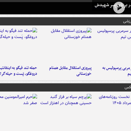
در بر پای پسر شهیدش
رزشی
ربی پرسپولیس به
پیروزی استقلال مقابل همنام
حمله تند فیگو به اینفانتین
م
خوزستانی
دروغگو، پَست‌ و حیله‌گر!
عکس