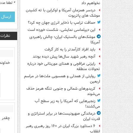
*
لطفا عدد م
نخواهیم داد
دردسر همزمان آمریکا و اوکراین با ته کشیدن
موشک های پاتریوت
حماقت ترامپ با ذخایر انرژی جهان چه کرد؟
این دیپلماسی نمایشی، شکست خورده است
نظرات
موشک‌های بالستیک ایران؛ چالش راهبردی
آمریکا
باید افراد کارآمدتر را به کار گرفت
آنچه رهبر شهید سال‌ها پیش دیده بودند
خداوند
رایزنی عراقچی و همتای موریتانی خود درباره
تحولات منطقه
روایتی از همدلی و همسویی ملت‌ها در مراسم
اربعین
کریدورهای شمالی و جنوبی تنگه هرمز حذف
می‌شوند
زنجیرهایی که آمریکا را به زیر سطح آب
می‌کشند!
درماندگی صهیونیست‌ها در برابر استراتژی و
چقدر ع
قدرت ایران
۶ دستاورد بزرگ ایران در ۱۶۰ روز رهبری رهبر
انقلاب