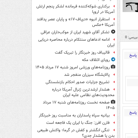
برکناری شوکه‌کننده فرمانده لشکر پنجم ارتش
آمریکا در اروپا
استقرار انبوه «دی‌اف‑۱۷» و پایان عصر پدافند
آمریکا +عکس
تشکر آقای شهید ایران از موکب‌داران عراقی
بررسی: 0
ادامه ادعاهای سنتکام درباره محاصره دریایی
ایران
قالیباف روز خبرنگار را تبریک گفت
پاسخ
رویای ائتلاف مکه
روزنامه‌های ورزشی امروز ‌شنبه ۱۷ مرداد ۱۴۰۵
پالایشگاه سیزران منفجر شد
تشریح جزئیات صدور احکام بازنشستگی
هشدار ارشدترین ژنرال آمریکا درباره
محدودیت‌های نظامی علیه ایران
صفحه نخست روزنامه‌های شنبه ۱۷ مرداد
۱۴۰۵
پاسخ
بیانیه سپاه پاسداران به مناسبت روز خبرنگار
فارن افرز: جنگ با ایران یک فاجعه است
تنگی انگشتر و کفش در گرما؛ واکنش طبیعی
بدن یا هشدار جدی؟