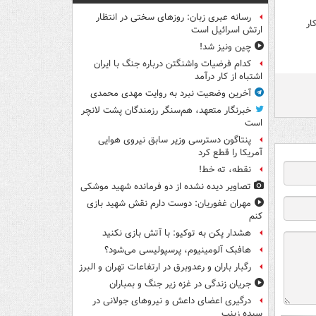
رسانه عبری زبان: روزهای سختی در انتظار
ار
ارتش اسرائیل است
چین ونیز شد!
کدام فرضیات واشنگتن درباره جنگ با ایران
اشتباه از کار درآمد
آخرین وضعیت نبرد به روایت مهدی محمدی
خبرنگار متعهد، هم‌سنگر رزمندگان پشت لانچر
است
پنتاگون دسترسی وزیر سابق نیروی هوایی
آمریکا را قطع کرد
نقطه، ته خط!
تصاویر دیده‌ نشده از دو فرمانده شهید موشکی
مهران غفوریان: دوست دارم نقش شهید بازی
کنم
هشدار پکن به توکیو: با آتش بازی نکنید
هافبک آلومینیوم، پرسپولیسی می‌شود؟
رگبار باران و رعدوبرق در ارتفاعات تهران و البرز
جریان زندگی در غزه زیر جنگ و بمباران
درگیری اعضای داعش و نیروهای جولانی در
سیده زینب