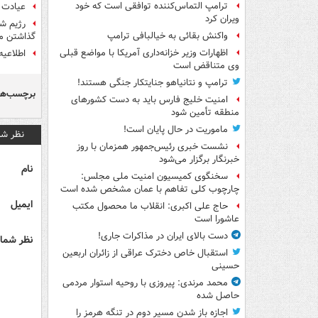
ترامپ التماس‌کننده توافقی است که خود
عیادت و
ویران کرد
رژیم شا
واکنش بقائی به خیالبافی ترامپ
گذاشتن ما
اظهارات وزیر خزانه‌داری آمریکا با مواضع قبلی
اطلاعیه
وی متناقض است
ترامپ و نتانیاهو جنایتکار جنگی هستند!
برچسب‌ها
امنیت خلیج فارس باید به دست کشورهای
منطقه تأمین شود
ماموریت در حال پایان است!
نظر شم
نشست خبری رئیس‌جمهور همزمان با روز
خبرنگار برگزار می‌شود
نام
سخنگوی کمیسیون امنیت ملی مجلس:
چارچوب کلی تفاهم با عمان مشخص شده است
ایمیل
حاج علی اکبری: انقلاب ما محصول مکتب
عاشورا است
دست بالای ایران در مذاکرات جاری!
نظر شما 
استقبال خاص دخترک عراقی از زائران اربعین
حسینی
محمد مرندی: پیروزی با روحیه استوار مردمی
حاصل شده
اجازه باز شدن مسیر دوم در تنگه هرمز را