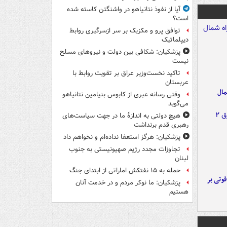
آیا از نفوذ نتانیاهو در واشنگتن کاسته شده
است؟
توافق پرو و مکزیک بر سر ازسرگیری روابط
دیپلماتیک
پزشکیان: شکافی بین دولت و نیروهای مسلح
نیست
تاکید نخست‌وزیر عراق بر تقویت روابط با
عربستان
مال
وقتی رسانه عبری از کابوس بنیامین نتانیاهو
می‌گوید
هیچ دولتی به اندازۀ ما در جهت سیاست‌های
رهبری قدم برنداشت
پزشکیان: هرگز استعفا نداده‌ام و نخواهم داد
تجاوزات مجدد رژیم صهیونیستی به جنوب
لبنان
حمله به ۱۵ نفتکش‌ اماراتی از ابتدای جنگ
ورد پراید با تیر برق ۲ فوتی بر
پزشکیان: ما نوکر مردم و در خدمت آنان
هستیم