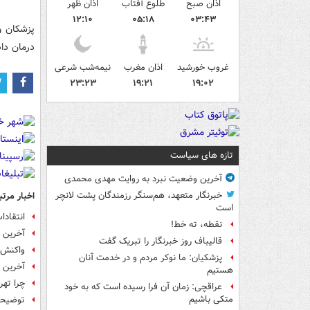
اذان صبح
طلوع آفتاب
اذان ظهر
۱۲:۱۰
۰۵:۱۸
۰۳:۴۳
پزشکان و
درمان داده
غروب خورشید
اذان مغرب
نیمه‌شب شرعی
۲۳:۲۳
۱۹:۲۱
۱۹:۰۲
تازه های سیاست
آخرین وضعیت نبرد به روایت مهدی محمدی
اخبار مرتب
خبرنگار متعهد، هم‌سنگر رزمندگان پشت لانچر
است
انتقادا
نقطه، ته خط!
آخرین و
قالیباف روز خبرنگار را تبریک گفت
واکنش 
پزشکیان: ما نوکر مردم و در خدمت آنان
آخرین و
هستیم
چرا تهر
عراقچی: زمان آن فرا رسیده است که به خود
متکی باشیم
توضیحا