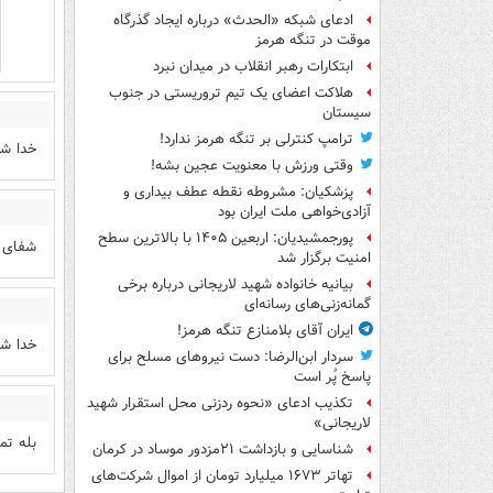
ادعای شبکه «الحدث» درباره ایجاد گذرگاه
موقت در تنگه هرمز
ابتکارات رهبر انقلاب در میدان نبرد
هلاکت اعضای یک تیم تروریستی در جنوب
سیستان
ترامپ کنترلی بر تنگه هرمز ندارد!
خدا شف
وقتی ورزش با معنویت عجین بشه!
پزشکیان: مشروطه نقطه عطف بیداری و
آزادی‌خواهی ملت ایران بود
پورجمشیدیان: اربعین ۱۴۰۵ با بالاترین سطح
شفای ع
امنیت برگزار شد
بیانیه خانواده شهید لاریجانی درباره برخی
گمانه‌زنی‌های رسانه‌ای
ایران آقای بلامنازع تنگه هرمز!
خدا شف
سردار ابن‌الرضا: دست نیروهای مسلح برای
پاسخ پُر است
تکذیب ادعای «نحوه ردزنی محل استقرار شهید
لاریجانی»
بله تم
شناسایی و بازداشت ۲۱مزدور موساد در کرمان
تهاتر ۱۶۷۳ میلیارد تومان از اموال شرکت‌های