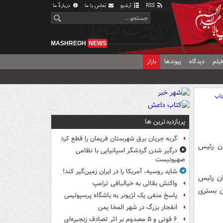
RSS
آرشیو
تماس با ما
دربارهٔ ما
MASHREGH
NEWS
یلم
دیدگاه
پیوندها
بازار
اپ
پربازدیدترین ها
گربه جریان برق شهرستان فریمان را قطع کرد
دن رئیس
درگیر شدن گردشگر اسپانیایی با نظامی
صهیونیست
شاید روسیه، آمریکا را در ایران زمین‌گیر کند!
ان رئیس
واکنش بقائی به خیالبافی ترامپ
ان بستری
پاسخ منفی یک لژیونر به باشگاه پرسپولیس
انفجار بزرگ در شهر المخا یمن
۶ فوتی و ۵ مصدوم بر اثر تصادف زنجیره‌ای