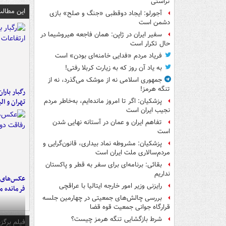
تراستی
این مطالب
آجورلو: ایجاد دوقطبی «جنگ و صلح‌» بازی
دشمن است
سفیر ایران در ژاپن: همان فاجعه هیروشیما در
حال تکرار است
فریاد مردم «فدایی خامنه‌ای بودن» است
به یاد آن روز که به زیارت کربلا رفتی!
جمهوری اسلامی نه از موشک می‌گذرد، نه از
تنگه هرمز!
رگبار بارا
تهران و الب
پزشکیان: اگر تا امروز مانده‌ایم، به‌خاطر مردم
نجیب ایران است
تفاهم ایران و عمان در آستانه نهایی شدن
است
پزشکیان: مشروطه نماد بیداری، قانون‌گرایی و
مردم‌سالاری ملت ایران است
بقائی: برنامه‌ای برای سفر به قطر و پاکستان
نداریم
عکس‌های د
رایزنی وزیر امور خارجه ایتالیا با عراقچی
فرمانده‌ 
بررسی چالش‌های جمعیتی در چهارمین جلسه
قرارگاه جوانی جمعیت قوه قضا
شرط بازگشایی تنگه هرمز چیست؟
فیلم برگزی