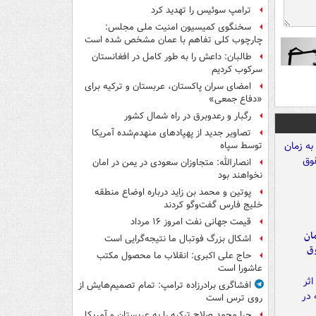
ترامپ سوئیس را تهدید کرد
سخنگوی کمیسیون امنیت ملی مجلس:
چارچوب کلی تفاهم با عمان مشخص شده است
طالبان: داعش را به طور کامل در افغانستان
سرکوب کردیم
امضای سران پاکستان، عربستان و ترکیه برای
«دفاع جمعی»
رگبار و رعدوبرق در راه شمال کشور
تصاویر جدید از پهپادهای منهدم‌شده آمریکا
توسط سپاه
انصارالله: متجاوزان سعودی در یمن در امان
نخواهند بود
پوتین و محمد بن زاید درباره اوضاع منطقه
خلیج فارس گفت‌وگو کردند
قیمت جهانی نفت امروز ۱۶ مرداد
مان
اشکال بزرگ فوتبال ما نتیجه‌گرایی است
وق
حاج علی اکبری: انقلاب ما محصول مکتب
عاشورا است
افشاگری برادرزاده ترامپ: تمام تصمیم‌هایش از
روی ترس است
چرا محمد صلاح ترکیه را به عربستان و آمریکا