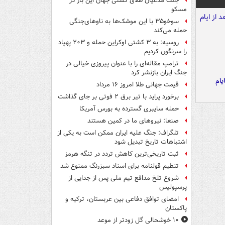
جنگ مدعیان طلای کشتی جهان این بار در
مسکو
سوخو۳۵ با این موشک‌ها به ناوهای‌جنگی
حمله می‌کند
روسیه: به ۳ کشتی اوکراین حمله و ۲۰۳ پهپاد
را سرنگون کردیم
ترامپ مقاله‌ای را با عنوان پیروزی خیالی در
جنگ ایران بازنشر کرد
یام
قیمت جهانی طلا امروز ۱۶ مرداد
برخورد پراید با تیر برق ۲ فوتی بر جای گذاشت
حمله سایبری گسترده به بورس آمریکا
صنعا: نیروهای ما در کمین‌ هستند
تلگراف: جنگ علیه ایران ممکن است به یکی از
اشتباهات تاریخ تبدیل شود
ثبت تاریخی‌ترین کاهش تردد در تنگه هرمز
تنظیم قولنامه برای اسناد سبزرنگ ممنوع شد
شروع تلخ مدافع تیم ملی پس از جدایی از
پرسپولیس
امضای توافق دفاعی بین عربستان، ترکیه و
پاکستان
۱۰ خوشحالی گل زودتر از موعد