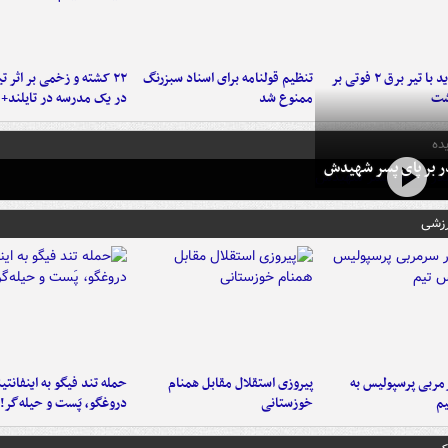
برخورد پراید با تیر برق ۲ فوتی بر
تنظیم قولنامه برای اسناد سبزرنگ
۲۲ کشته و زخمی بر اثر ت
شت
ممنوع شد
در یک مدرسه در تایلند+ 
ده
در بر پای پسر شهیدش
رزشی
ربی پرسپولیس به
پیروزی استقلال مقابل همنام
حمله تند فیگو به اینفانتین
م
خوزستانی
دروغگو، پَست‌ و حیله‌گر!