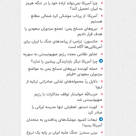
چرا آمریکا نمی‌تواند اراده خود را در تنگه هرمز
به ایران تحمیل کند؟
آمریکا: از پرتاب موشکی کره شمالی مطلع
هستیم
نیروهای مسلح یمن: تجمع مزدوران سعودی را
هدف قرار دادیم
جانسون: ترامپ از پیامدهای جنگ با ایران برای
آمریکایی‌ها آگاه است
تجاوز نظامی مجدد رژیم صهیونیستی به سوریه
چرا آمریکا دیگر بازدارندگی پیشین را ندارد؟
حمله کوبنده نیروهای مسلح یمن به مواضع
مزدوران سعودی +فیلم
دلایل ردّ محموله‌های غذایی صادراتی ترکیه از
اروپا
حزب‌الله خواستار توقف مذاکرات با رژیم
صهیونیستی شد
کویت دستور تعطیلی تنها مدرسه ایرانی را
صادر کرد
تبعات کمبود موشک‌های پدافندی به متحدان
آمریکا رسید!
برنی سندرز: جنگ علیه ایران بر پایه یک دروغ