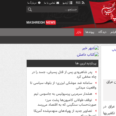
RSS
آرشیو
تماس با ما
دربارهٔ ما
MASHREGH
NEWS
یلم
دیدگاه
پیوندها
بازار
اپ
پربازدیدترین ها
پدر شاهرودی پس از قتل پسرش، جسد را در
چاه مخفی کرد
سامانه ضد موشکی لیزری؛ از بلوف سیاسی تا
واقعیت میدانی
هشدار سرمربی پرسپولیس به جاسوس تیم
توقف طولانی کامیون‌ها پشت مرز؛
صورت‌حساب سنگینی که به اقتصاد می‌رسد
عراق در
تصاویر جدید از پهپادهای منهدم‌شده آمریکا
کفیریها
توسط سپاه