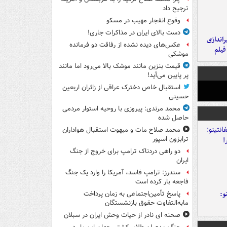
ترجیح داد
وقوع انفجار مهیب در مسکو
دست بالای ایران در مذاکرات جاری!
یراندازی
عکس‌های دیده نشده از رفاقت دو فرمانده‌
فیلم
موشکی
قیمت بنزین مانند موشک بالا می‌رود اما مانند
پر پایین می‌آید!
استقبال خاص دخترک عراقی از زائران اربعین
حسینی
محمد مرندی: پیروزی با روحیه استوار مردمی
حاصل شده
محمد صلاح مات و مبهوت استقبال هواداران
ترابزون اسپور
دو راهی دردناک ترامپ برای خروج از جنگ
ایران
سندرز: ترامپ فاسد، آمریکا را وارد یک جنگ
فاجعه بار کرده است
و:
پاسخ تأمین‌اجتماعی به زمان پرداخت
مابه‌التفاوت حقوق بازنشستگان
صحنه ای نادر از حیات وحش ایران در سبلان