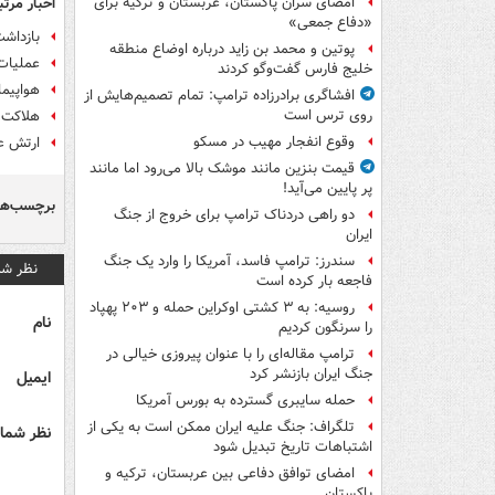
اخبار مرتب
امضای سران پاکستان، عربستان و ترکیه برای
«دفاع جمعی»
بازداشت ۶ عنصر تکفیری داعش در ۳ ا
پوتین و محمد بن زاید درباره اوضاع منطقه
عملیات
خلیج فارس گفت‌وگو کردند
هواپیم
افشاگری برادرزاده ترامپ: تمام تصمیم‌هایش از
روی ترس است
هلاکت 
وقوع انفجار مهیب در مسکو
ارتش عراق ۱۱ عنصر تکفیری را در 
قیمت بنزین مانند موشک بالا می‌رود اما مانند
پر پایین می‌آید!
برچسب‌ها
دو راهی دردناک ترامپ برای خروج از جنگ
ایران
سندرز: ترامپ فاسد، آمریکا را وارد یک جنگ
نظر شم
فاجعه بار کرده است
روسیه: به ۳ کشتی اوکراین حمله و ۲۰۳ پهپاد
نام
را سرنگون کردیم
ترامپ مقاله‌ای را با عنوان پیروزی خیالی در
جنگ ایران بازنشر کرد
ایمیل
حمله سایبری گسترده به بورس آمریکا
تلگراف: جنگ علیه ایران ممکن است به یکی از
نظر شما 
اشتباهات تاریخ تبدیل شود
امضای توافق دفاعی بین عربستان، ترکیه و
پاکستان