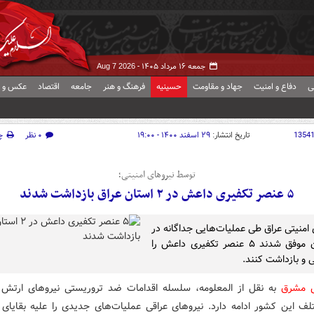
جمعه ۱۶ مرداد ۱۴۰۵ -
Aug 7 2026
ی
دفاع و امنیت
جهاد و مقاومت
حسینیه
فرهنگ و هنر
جامعه
اقتصاد
عکس و ف
1354
تاریخ انتشار:
۲۹ اسفند ۱۴۰۰ - ۱۹:۰۰
۰ نظر
چ
توسط نیروهای امنیتی؛
۵ عنصر تکفیری داعش در ۲ استان عراق بازداشت شدند
 امنیتی عراق طی عملیات‌هایی جداگانه در
۲ استان موفق شدند ۵ عنصر تکفیری داعش را
 و بازداشت کنند.
ش مشرق
به نقل از المعلومه، سلسله اقدامات ضد تروریستی نیروهای ارتش 
لف این کشور ادامه دارد. نیروهای عراقی عملیات‌های جدیدی را علیه بقایای ت