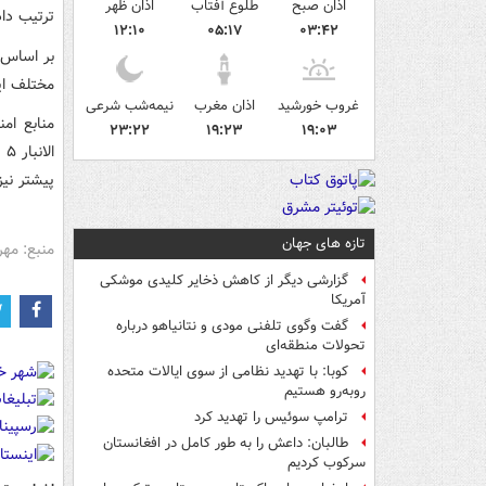
اذان صبح
طلوع آفتاب
اذان ظهر
ترتیب داد
۱۲:۱۰
۰۵:۱۷
۰۳:۴۲
مختلف این
غروب خورشید
اذان مغرب
نیمه‌شب شرعی
منابع امن
۲۳:۲۲
۱۹:۲۳
۱۹:۰۳
ا
پیشتر نیز
تازه های جهان
منبع: مهر
گزارشی دیگر از کاهش ذخایر کلیدی موشکی
آمریکا
گفت وگوی تلفنی مودی و نتانیاهو درباره
تحولات منطقه‌ای
کوبا: با تهدید نظامی از سوی ایالات متحده
روبه‌رو هستیم
ترامپ سوئیس را تهدید کرد
طالبان: داعش را به طور کامل در افغانستان
سرکوب کردیم