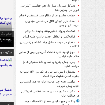
+فیلم
دبیرکل سازمان ملل باز هم خواستار آتش‌بس
فوری در اوکراین شد
حمایت هلندی‌ها از مظلومیت فلسطین +فیلم
هدف قرار گرفتن اتاق‌ فرماندهی مزدوران
جای گذا
عربستان در یمن
شکست پروژه «خاورمیانه جدید» نتانیاهو
فیلم برگزی
گزافه‌گویی و لفاظی جدید ترامپ علیه ایران
بوسه‌ پ
انفجار در حومه دمشق چند کشته و زخمی برجا
گذاشت
برگزیده و
موج تهدید علیه قضات آمریکایی پس از صدور
حکم علیه ترامپ
یمن: جهان به‌زودی صدای ناله سعودی‌ها را
خواهد شنید
یونیفل: ارتش اسرائیل در یک روز ۱۱۳ توپ به
جنوب لبنان شلیک کرده است
ترامپ: همه چیز درباره ایران به طور استثنایی
خوب پیش می‌رود
هشدار سرم
«ضربه مغزی» شدن صدها نظامی آمریکایی
جاسوس تی
در حملات ایران
جنگ در جبهه لبنان بعد از تفاهم‌نامه چه