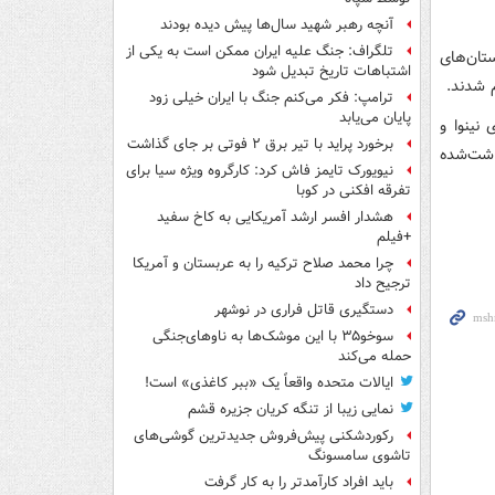
آنچه رهبر شهید سال‌ها پیش دیده بودند
تلگراف: جنگ علیه ایران ممکن است به یکی از
داگانه را در استان‌های
اشتباهات تاریخ تبدیل شود
م شدند.
ترامپ: فکر می‌کنم جنگ با ایران خیلی زود
پایان می‌یابد
 نینوا و
برخورد پراید با تیر برق ۲ فوتی بر جای گذاشت
داشت‌شده
نیویورک تایمز فاش کرد: کارگروه ویژه سیا برای
تفرقه افکنی در کوبا
هشدار افسر ارشد آمریکایی به کاخ سفید
+فیلم
چرا محمد صلاح ترکیه را به عربستان و آمریکا
ترجیح داد
دستگیری قاتل فراری در نوشهر
سوخو۳۵ با این موشک‌ها به ناوهای‌جنگی
حمله می‌کند
ایالات متحده واقعاً یک «ببر کاغذی» است!
نمایی زیبا از تنگه کریان جزیره قشم
رکوردشکنی پیش‌فروش جدیدترین گوشی‌های
تاشوی سامسونگ
باید افراد کارآمدتر را به کار گرفت