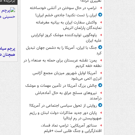
برگزیده 
تغییری کرده؟
ترامپ در حال سوختن در آتشی خودساخته
ایران را تست نکنید! جاده‌ی خشم ایران!
واکنش سفارت ایران به بیانیه مغرضانه
نمایندگان پارلمان اتریش
یاوه‌گویی تولیدکننده موشک کروز اوکراینی
علیه ایران
جنگ با ایران، آمریکا را به دشمن جهان تبدیل
پرچم سیاه
کرد
همچنان در
یمن: نقشه عربستان برای حمله به صنعاء را در
نطفه خفه کردیم
آمریکا اوایل شهریور میزبان مجمع آژانس
انرژی اتمی می‌شود
چالش بزرگ آمریکا در تأمین مهمات و موشک
نیروهای مسلح عراق به حال آماده‌باش
درآمدند
روایتی از تحول سیاسی اجتماعی در آمریکا!
پایان دور جدید مذاکرات دولت لبنان و رژیم
صهیونیستی در رم ایتالیا
سناتور آمریکایی: ترامپ نماد فساد،
اقتدارگرایی و جنگ طلبی است +فیلم