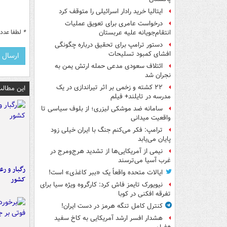
ایتالیا خرید رادار اسرائیلی را متوقف کرد
درخواست عامری برای تعویق عملیات
*
لطفا عدد م
انتقام‌جویانه علیه عربستان
دستور ترامپ برای تحقیق درباره چگونگی
افشای کمبود تسلیحات
ائتلاف سعودی مدعی حمله ارتش یمن به
نجران شد
۲۲ کشته و زخمی بر اثر تیراندازی در یک
این مطالب
مدرسه در تایلند+ فیلم
سامانه ضد موشکی لیزری؛ از بلوف سیاسی تا
واقعیت میدانی
ترامپ: فکر می‌کنم جنگ با ایران خیلی زود
پایان می‌یابد
نیمی از آمریکایی‌ها از تشدید هرج‌ومرج در
غرب آسیا می‌ترسند
رگبار و رع
ایالات متحده واقعاً یک «ببر کاغذی» است!
کشور
نیویورک تایمز فاش کرد: کارگروه ویژه سیا برای
تفرقه افکنی در کوبا
کنترل کامل تنگه هرمز در دست ایران!
هشدار افسر ارشد آمریکایی به کاخ سفید