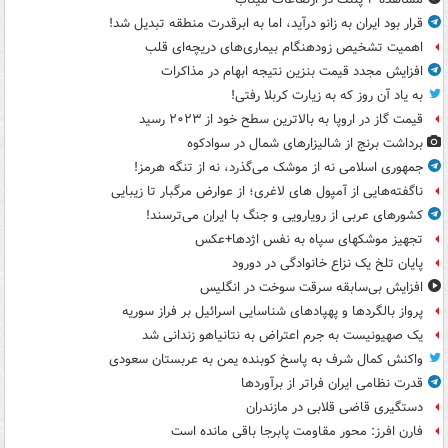
قرار بود ایران به زانو درآید، اما به ابرقدرت منطقه تبدیل شد!
اهمیت تشخیص زودهنگام بیماری‌های دریچه‌ای قلب
افزایش مجدد قیمت بنزین نتیجه ابهام در مذاکرات
به یاد آن روز که به زیارت کربلا رفتی!
قیمت گاز در اروپا به بالاترین سطح خود از ۲۰۲۳ رسید
برداشت برنج از شالیزارهای شمال در سوادکوه
جمهوری اسلامی نه از موشک می‌گذرد، نه از تنگه هرمز!
ناگفته‌هایی از آمپول های لاغری؛ از عوارض مرگبار تا زیبایی
کشورهای عربی از رویارویی و جنگ با ایران می‌ترسند!
تجهیز موشکهای سپاه به نفس اژدها+عکس
پایان تلخ یک نزاع خانوادگی در دورود
افزایش بی‌سابقه سرقت سوخت در انگلیس
پرواز بالگردها و پهپادهای شناسایی اسرائیل بر فراز سوریه
یک صهیونیست به جرم اعتراض به نتانیاهو زندانی شد
واکنش کمال شرف به پاسخ کوبنده یمن به عربستان سعودی
قدرت نظامی ایران فراتر از برآوردها
دستگیری قاضی قلابی در مازندران
فارن افرز: محور مقاومت پابرجا باقی مانده است