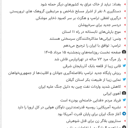
بغداد: نباید از خاک عراق به کشورهای دیگر حمله شود
دستگیری ۸ نفر از اشرار مسلح شاخص و مرتبطین گروهک های تروریستی
درگیری لفظی ترامپ و هگزث بر سر کمبود ذخایر موشکی
دردسر جدید برای سرخپوشان
موج بارش‌های تابستانه در راه ۱۱ استان
ونس: ایرانی‌ها مذاکره‌کنندگان سرسختی هستند
ترامپ: توافق با ایران را ترجیح می‌دهم
صفحه نخست روزنامه‌های پنجشنبه ۱۵ مرداد ۱۴۰۵
راز مرگ مرد ۷۲ ساله در تهرانپارس فاش شد
قابی زیبا از قلعه بابک آذربایجان شرقی
ریزش پایگاه جدید ترامپ بافاصله‌گیری جوانان و اقلیت‌ها از جمهوری‌خواهان
نمایی زیبا از طبیعت بکر استان گیلان
کاهش شدید واردات نفت چین به دلیل جنگ علیه ایران
آهوی ایرانی
فریاد مردم «فدایی خامنه‌ای بودن» است
نشریه آمریکایی: روسیه قدرتمندترین ناوگان هوایی در کل اروپا را دارد
آغاز جنگ ایران برای پایان قدرت آمریکا بود
سناریوی بلاگر زن برای قتل شوهرش
مشاهده ۴ پلنگ در ارتفاعات میناب