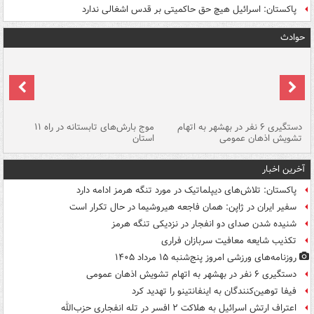
پاکستان: اسرائیل هیچ حق حاکمیتی بر قدس اشغالی ندارد
حوادث
دستگیری ۶ نفر در بهشهر به اتهام
موج بارش‌های تابستانه در راه ۱۱
تشویش اذهان عمومی
استان
فا
آخرین اخبار
پاکستان: تلاش‌های دیپلماتیک در مورد تنگه هرمز ادامه دارد
سفیر ایران در ژاپن: همان فاجعه هیروشیما در حال تکرار است
شنیده شدن صدای دو انفجار در نزدیکی تنگه هرمز
تکذیب شایعه معافیت سربازان فراری
روزنامه‌های ورزشی امروز پنج‌شنبه ۱۵ مرداد ۱۴۰۵
دستگیری ۶ نفر در بهشهر به اتهام تشویش اذهان عمومی
فیفا توهین‌کنندگان به اینفانتینو را تهدید کرد
اعتراف ارتش اسرائیل به هلاکت ۲ افسر در تله انفجاری حزب‌الله