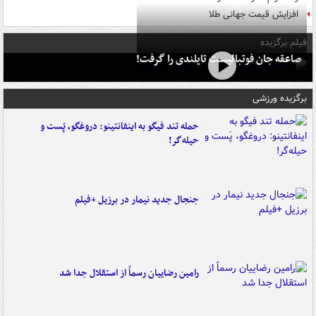
افزایش قیمت جهانی طلا
فیلم برگزیده
صاعقه جان فوتبالیست تایلندی را گرفت!
برگزیده ورزشی
حمله تند فیگو به اینفانتینو: دروغگو، پَست‌ و
حیله‌گر!
جنجال جدید نیمار در برزیل +فیلم
رامین رضاییان رسماً از استقلال جدا شد