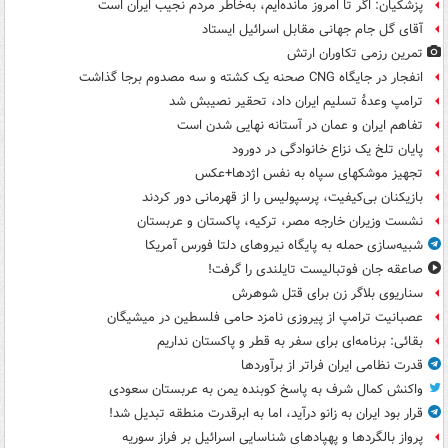
پزشکیان: اگر تا امروز مانده‌ایم، به‌خاطر مردم نجیب ایران است
آقای گل جام جهانی مقابل اسرائیل ایستاد
تمرین رزمی تکاوران ارتش
انفجار در جایگاه CNG صحنه یک کشته و سه مصدوم برجا گذاشت
ترامپ وعدۀ تسلیم ایران داد، تحقیر نصیبش شد
تفاهم ایران و عمان در آستانه نهایی شدن است
پایان تلخ یک نزاع خانوادگی در دورود
تجهیز موشکهای سپاه به نفس اژدها+عکس
بازیکنان بی‌کیفیت، پرسپولیس را از قهرمانی دور کردند
نشست وزیران خارجه مصر، ترکیه، پاکستان و عربستان
شبیه‌سازی حمله به پایگاه نیروهای دلتا فورس آمریکا
صاعقه جان فوتبالیست تایلندی را گرفت!
سناریوی بلاگر زن برای قتل شوهرش
عصبانیت ترامپ از پیروزی نامزد حامی فلسطین در میشیگان
بقائی: برنامه‌ای برای سفر به قطر و پاکستان نداریم
قدرت نظامی ایران فراتر از برآوردها
واکنش کمال شرف به پاسخ کوبنده یمن به عربستان سعودی
قرار بود ایران به زانو درآید، اما به ابرقدرت منطقه تبدیل شد!
پرواز بالگردها و پهپادهای شناسایی اسرائیل بر فراز سوریه