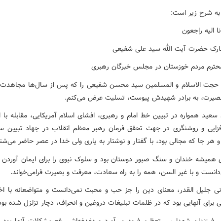
به شرح زیر است:
انا الیه راجعون
رک حضرت آیت الله سید علی شفیعی
محترم مردم خوزستان در مجلس خبرگان رهبری
جت الاسلام و المسلمین سید محسن شفیعی را که پس از سال‌ها مجاهدت 
بصیرت، به برادر شهیدش پیوست، تسلیت عرض می‌کنم.
 سعید همواره در تبیین خط امام و رهبری، افشای اسلام آمریکایی، مقابله با ا
زایی و روشنگری در جهت تحقق فرمان رهبر معظم انقلاب در جهاد تبیین سر
 هر جا که مجالی بود، با گفتار و نوشتار به یاری ولی خدا در عصر حاضر می‌شت
ای همیشه خندان و سنگ صبور دوستان بود و سلوک نبوی را برای ایمان آوردن مه
دانست و با غیر السن، همه را به راه سعادت، معرفت و بصیرت فرامی‌خواند.
نی جلیل القدر، معنای دین را جز حب و محبت نمی‌دانست و متواضعانه با اخل
 برای آنهایی بود که در ظلمات تبلیغات دروغین و انحراف، دچار تزلزل شده بود
ابر فرزندان شهدا سر تعظیم فرود می‌آورد و دغدغه‌اش رفع مشکلات آنها بود و 