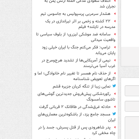
ائتلاف سعودی مدعی حمله ارتش یمن به
نجران شد
هشدار سرمربی پرسپولیس به جاسوس تیم
۲۲ کشته و زخمی بر اثر تیراندازی در یک
مدرسه در تایلند+ فیلم
سامانه ضد موشکی لیزری؛ از بلوف سیاسی تا
واقعیت میدانی
ترامپ: فکر می‌کنم جنگ با ایران خیلی زود
پایان می‌یابد
نیمی از آمریکایی‌ها از تشدید هرج‌ومرج در
غرب آسیا می‌ترسند
از حذف نام همسر تا تغییر نام خانوادگی؛ اما و
اگرهای تعویض شناسنامه
نمایی زیبا از تنگه کریان جزیره قشم
رکوردشکنی پیش‌فروش جدیدترین گوشی‌های
تاشوی سامسونگ
حادثه غرق‌شدگی در طاقانک ۲ قربانی گرفت
مسجد جامع یزد، از باشکوه‌ترین معماری‌های
ایران
پدر شاهرودی پس از قتل پسرش، جسد را در
چاه مخفی کرد