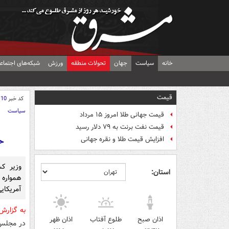
خانه
سیاست
جهان
تحولات منطقه
ورزش
شبکه‌های اجتماع
قیمت
کد خبر
110
سیاست
قیمت جهانی طلا امروز ۱۵ مرداد
قیمت نفت برنت به ۷۹ دلار رسید
ح
افزایش قیمت طلا و نقره جهانی
وزیر ک
استان:
همواره 
آمریکایی
به گزار
اذان صبح
طلوع آفتاب
اذان ظهر
در مجلس 