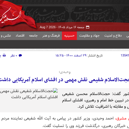
جمعه ۱۶ مرداد ۱۴۰۵ -
Aug 7 2026
ی
دفاع و امنیت
جهاد و مقاومت
حسینیه
فرهنگ و هنر
جامعه
اقتصاد
عکس و ف
1354
تاریخ انتشار:
۲۹ اسفند ۱۴۰۰ - ۱۵:۲۵
۰ نظر
چ
وحیدی:
جت‌الاسلام شفیعی نقش مهمی در افشای اسلام آمریکایی داشت
شور گفت: حجت‌الاسلام محسن شفیعی
در تبیین خط امام و رهبری، افشای اسلام
 و مقابله با اشرافیت تلاش کرد.
ش مشرق،
احمد وحیدی، وزیر کشور در پیامی به آیت الله شفیعی نماینده مردم 
خبرگان رهبری، درگذشت فرزند وی را تسلیت گفت.