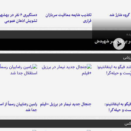
تکذیب شایعه معافیت سربازان
دستگیری ۶ نفر در به
فراری
تشویش اذهان عمومی
ده
در بر پای پسر شهیدش
رزشی
یگو به اینفانتینو:
جنجال جدید نیمار در برزیل +فیلم
رامین رضاییان رسماً از اس
ست‌ و حیله‌گر!
جدا شد
عکس