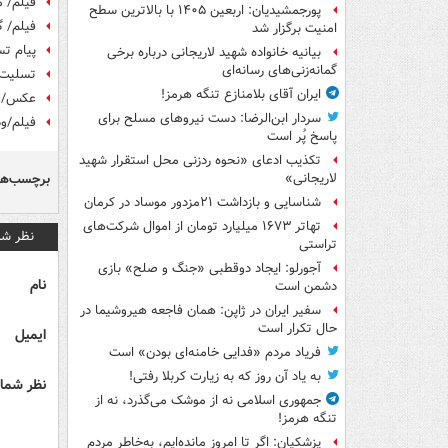
فیلم/ 
پورجمشیدیان: اربعین ۱۴۰۵ با بالاترین سطح
فیلم/ 
امنیت برگزار شد
پیام ت
بیانیه خانواده شهید لاریجانی درباره برخی
گمانه‌زنی‌های رسانه‌ای
تسلیت 
ایران آقای بلامنازع تنگه هرمز!
عکس/ م
سردار ابن‌الرضا: دست نیروهای مسلح برای
فیلم/و
پاسخ پُر است
تکذیب ادعای «نحوه ردزنی محل استقرار شهید
برچسب‌ها
لاریجانی»
شناسایی و بازداشت ۲۱مزدور موساد در کرمان
تهاتر ۱۶۷۳ میلیارد تومان از اموال شرکت‌های
نظر شم
تراستی
آجورلو: ایجاد دوقطبی «جنگ و صلح‌» بازی
نام
دشمن است
سفیر ایران در ژاپن: همان فاجعه هیروشیما در
حال تکرار است
ایمیل
فریاد مردم «فدایی خامنه‌ای بودن» است
به یاد آن روز که به زیارت کربلا رفتی!
نظر شما 
جمهوری اسلامی نه از موشک می‌گذرد، نه از
تنگه هرمز!
پزشکیان: اگر تا امروز مانده‌ایم، به‌خاطر مردم