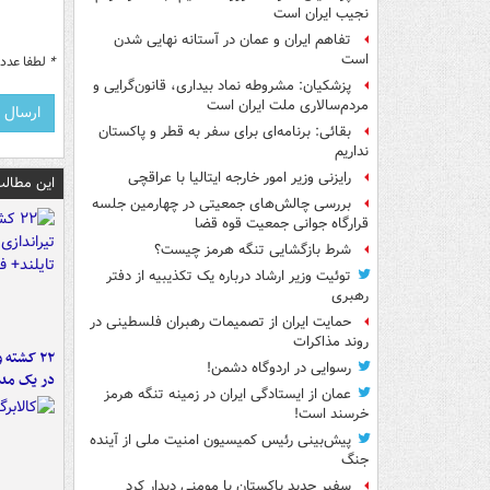
نجیب ایران است
تفاهم ایران و عمان در آستانه نهایی شدن
است
*
لطفا عدد م
پزشکیان: مشروطه نماد بیداری، قانون‌گرایی و
مردم‌سالاری ملت ایران است
بقائی: برنامه‌ای برای سفر به قطر و پاکستان
نداریم
رایزنی وزیر امور خارجه ایتالیا با عراقچی
این مطالب
بررسی چالش‌های جمعیتی در چهارمین جلسه
قرارگاه جوانی جمعیت قوه قضا
شرط بازگشایی تنگه هرمز چیست؟
توئیت وزیر ارشاد درباره یک تکذیبیه از دفتر
رهبری
حمایت ایران از تصمیمات رهبران فلسطینی در
روند مذاکرات
۲۲ کشته 
رسوایی در اردوگاه دشمن!
در یک مدر
عمان از ایستادگی ایران در زمینه تنگه هرمز
خرسند است!
پیش‌بینی رئیس کمیسیون امنیت ملی از آینده
جنگ
سفیر جدید پاکستان با مومنی دیدار کرد