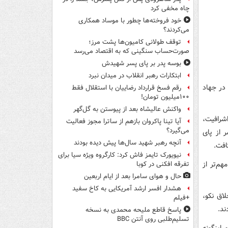
چاه مخفی کرد
خود فروخته‌ها چطور با موساد همکاری
می‌کردند؟
توقف طولانی کامیون‌ها پشت مرز؛
صورت‌حساب سنگینی که به اقتصاد می‌رسد
بوسه‌ پدر بر پای پسر شهیدش
ابتکارات رهبر انقلاب در میدان نبرد
در جهاد
رقم فسخ قرارداد رضاییان با استقلال فقط
۱۰۰میلیون تومان!
واکنش عالیشاه بعد از پیوستن به گل‌گهر
شرافیت،
آیا تینا پاکروان بازهم از ساترا مجوز فعالیت
می‌گیرد؟
 از پای
آنچه رهبر شهید سال‌ها پیش دیده بودند
افت.
نیویورک تایمز فاش کرد: کارگروه ویژه سیا برای
م‌تر از
تفرقه افکنی در کوبا
حال و هوای سامرا بعد از ایام اربعین
هشدار افسر ارشد آمریکایی به کاخ سفید
اق نکو،
+فیلم
ند.
پاسخ قاطع ملیحه محمدی به نسخه
تسلیم‌طلبی روی آنتن BBC
اینگونه