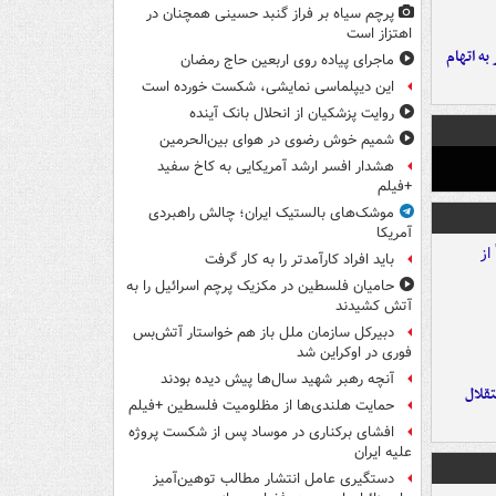
پرچم سیاه بر فراز گنبد حسینی همچنان در
اهتزاز است
شهر به اتهام
ماجرای پیاده روی اربعین حاج رمضان
این دیپلماسی نمایشی، شکست خورده است
روایت پزشکیان از انحلال بانک آینده
شمیم خوش رضوی در هوای بین‌الحرمین
هشدار افسر ارشد آمریکایی به کاخ سفید
+فیلم
موشک‌های بالستیک ایران؛ چالش راهبردی
آمریکا
باید افراد کارآمدتر را به کار گرفت
حامیان فلسطین در مکزیک پرچم اسرائیل را به
آتش کشیدند
دبیرکل سازمان ملل باز هم خواستار آتش‌بس
فوری در اوکراین شد
آنچه رهبر شهید سال‌ها پیش دیده بودند
تقلال
حمایت هلندی‌ها از مظلومیت فلسطین +فیلم
افشای برکناری در موساد پس از شکست پروژه
علیه ایران
دستگیری عامل انتشار مطالب توهین‌آمیز