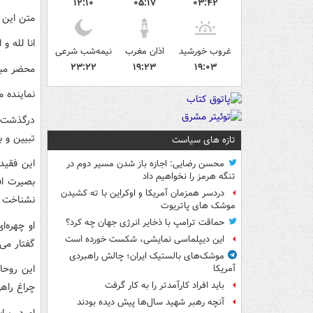
۱۲:۱۰
۰۵:۱۷
۰۳:۴۲
متن این 
انا لله و 
غروب خورشید
اذان مغرب
نیمه‌شب شرعی
۲۳:۲۲
۱۹:۲۳
۱۹:۰۳
محضر مبا
نماینده 
درگذشت ح
تبیین و 
تازه های سیاست
این فقید
محسن رضایی: اجازه باز شدن مسیر دوم در
تنگه هرمز را نخواهیم داد
بصیرت اف
دردسر همزمان آمریکا و اوکراین با ته کشیدن
نشناخت و
موشک های پاتریوت
حماقت ترامپ با ذخایر انرژی جهان چه کرد؟
او چهره‌
این دیپلماسی نمایشی، شکست خورده است
گفتار می‌
موشک‌های بالستیک ایران؛ چالش راهبردی
این روحا
آمریکا
باید افراد کارآمدتر را به کار گرفت
چراغ راهی
آنچه رهبر شهید سال‌ها پیش دیده بودند
او در بر