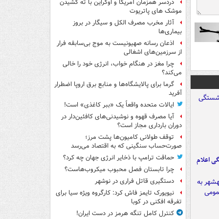
دردسر همزمان آمریکا و اوکراین با ته کشیدن
موشک های پاتریوت
آثار مخرب مصرف الکل و سیگار در بروز
بیماری‌ها
اذعان رسانه صهیونیست به موج بی‌سابقه فرار
از سرزمین‌های اشغالی
چرا مغز در هنگام خواب، انرژی خود را خالی
می‌کند؟
گرما برای پالایشگاه‌ها و منابع برق اروپا اضطرار
آفرید
ایالات متحده واقعاً یک «ببر کاغذی» است!
آیا مصرف قهوه و نوشیدنی‌های کافئین‌دار در
دوران بارداری مجاز است؟
توقف طولانی کامیون‌ها پشت مرز؛
صورت‌حساب سنگینی که به اقتصاد می‌رسد
حماقت ترامپ با ذخایر انرژی جهان چه کرد؟
ی اعلام
چرا تابستان فصل محبوب میکروب‌هاست؟
دستگیری قاتل فراری در نوشهر
نیویورک تایمز فاش کرد: کارگروه ویژه سیا برای
تفرقه افکنی در کوبا
کنترل کامل تنگه هرمز در دست ایران!