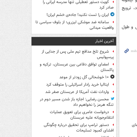
کویت دستور تعطیلی تنها مدرسه ایرانی را
، ترویج
صادر کرد
ایران را تست نکنید! جاده‌ی خشم ایران!
سامانه ضد موشکی لیزری؛ از بلوف سیاسی تا
ل و طول
واقعیت میدانی
آخرین اخبار
شروع تلخ مدافع تیم ملی پس از جدایی از
پرسپولیس
امضای توافق دفاعی بین عربستان، ترکیه و
پاکستان
۱۰ خوشحالی گل زودتر از موعد
ایتالیا خرید رادار اسرائیلی را متوقف کرد
واردات نفت آمریکا از عربستان صفر شد
محسن رضایی: اجازه باز شدن مسیر دوم در
تنگه هرمز را نخواهیم داد
درخواست عامری برای تعویق عملیات
انتقام‌جویانه علیه عربستان
ای
دستور ترامپ برای تحقیق درباره چگونگی
افشای کمبود تسلیحات