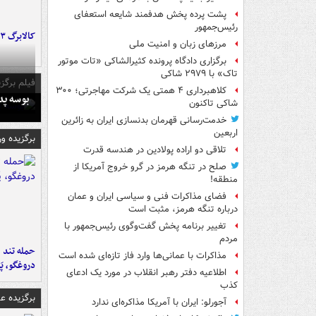
پشت پرده پخش هدفمند شایعه استعفای
رئیس‌جمهور
کالابرگ ۳ گروه شارژ شد
مرزهای زبان و امنیت ملی
برگزاری دادگاه پرونده کثیرالشاکی «تات موتور
تاک» با ۲۹۷۹ شاکی
فیلم برگزی
کلاهبرداری ۴ همتی یک شرکت مهاجرتی؛ ۳۰۰
بوسه‌ پ
شاکی تاکنون
خدمت‌رسانی قهرمان بدنسازی ایران به زائرین
اربعین
برگزیده و
تلاقی دو اراده پولادین در هندسه قدرت
صلح در تنگه هرمز در گرو خروج آمریکا از
منطقه!
فضای مذاکرات فنی و سیاسی ایران و عمان
درباره تنگه هرمز، مثبت است
تغییر برنامه پخش گفت‌وگوی رئیس‌جمهور با
مردم
حمله تند ف
مذاکرات با عمانی‌ها وارد فاز تازه‌ای شده است
دروغگو، پَ
اطلاعیه دفتر رهبر انقلاب در مورد یک ادعای
کذب
برگزیده 
آجورلو: ایران با آمریکا مذاکره‌ای ندارد