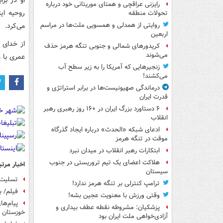
رایزنی عراقچی و همتای موریتانی خود درباره
روحیه ای
تحولات منطقه
می‌کرد.
روایتی از همدلی و همسویی ملت‌ها در مراسم
اربعین
از خدای 
کریدورهای شمالی و جنوبی تنگه هرمز حذف
می‌شوند
عمری با 
زنجیرهایی که آمریکا را به زیر سطح آب
می‌کشند!
درماندگی صهیونیست‌ها در برابر استراتژی و
قدرت ایران
۶ دستاورد بزرگ ایران در ۱۶۰ روز رهبری رهبر
انقلاب
ادعای شبکه «الحدث» درباره ایجاد گذرگاه
موقت در تنگه هرمز
ابتکارات رهبر انقلاب در میدان نبرد
هلاکت اعضای یک تیم تروریستی در جنوب
اخبار مرتب
سیستان
تسلیت آ
ترامپ کنترلی بر تنگه هرمز ندارد!
فیلم/ ب
وقتی ورزش با معنویت عجین بشه!
پیام‌ه
پزشکیان: مشروطه نقطه عطف بیداری و
خوزستان
آزادی‌خواهی ملت ایران بود