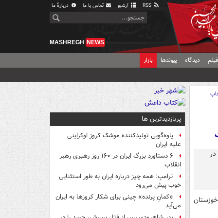
RSS
آرشیو
تماس با ما
دربارهٔ ما
MASHREGH
NEWS
یلم
دیدگاه
پیوندها
بازار
اپ
پربازدیدترین ها
یاوه‌گویی تولیدکننده موشک کروز اوکراینی
علیه ایران
۶ دستاورد بزرگ ایران در ۱۶۰ روز رهبری رهبر
انقلاب
ترامپ: همه چیز درباره ایران به طور استثنایی
خوب پیش می‌رود
«کمانِ پرنده» چینی برای شکار کروزها به ایران
خوزستان
می‌آید
پدر شاهرودی پس از قتل پسرش، جسد را در