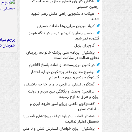
واکنش کاربران فضای مجازی به مناسبت
اربعین حسینی
هیئات دانشجویی راهی مقتل رهبر شهید
شدند
کربلا میزبان میلیون‌ها دلداده حسینی
محسن رضایی: کریدور دومی در تنگه هرمز
گشوده نمی‌شود
پرچم سیاه
همچنان در
گاوچران بزدل
پزشکیان: برنامه ملی پزشک خانواده، زیربنای
تحقق عدالت در سلامت است
در کمین تروریست‌ها و آماده پاسخ قاطعیم
توضیح معاون دفتر پزشکیان درباره انتشار
گفت‌وگوی رئیس‌جمهوری با مردم
گفتگوی تلفنی عراقچی با وزیر خارجه پاکستان
عراقچی: وحدت و یگانگی بین مردم و دولت
ایران و عراق به اوج رسیده
گفت‌وگوی تلفنی وزرای امور خارجه ایران و
سلطنت عمان
هشدار القاصی درباره توقف پروژه‌های قضایی؛
«معطل اعتبار نمانید»
پزشکیان: ایران خواهان گسترش تنش و ناامنی