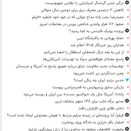
درگیر شدن گردشگر اسپانیایی با نظامی صهیونیست
کاهش ۳ درصدی مصرف برق برای دومین سال متوالی
حمیدرضا رجب زاده مداح جوانی که در خود خود غلطید +فیلم
صعود ۱۱۲ هزار واحدی شاخص بورس در معاملات امروز
پرونده یونیک فایننس به کجا رسید؟
حمله پهپادی به پالایشگاه لیبی
هدایای روز خبرنگار ۱۴۰۵ اعلام شد
از این به بعد دیگر نامه‌های استقلال را امضا نمی‌کنم
پاسخ معنادار هوافضای سپاه به تهدیدات آمریکایی‌ها
توضیحات جدید مقاومت عراق درباره تعویق پاسخ به آمریکا و عربستان
چمن دستگردی زیر کشت نمی‌رود
حدس بزنید ایران چه رنگی است؟
بازیکن سابق پرسپولیس به فجرسپاسی پیوست
پانه‌تا: آمریکا مثل یک «بوکسور مست» بین ایران و روسیه می‌دود
صدور برگه جلب برای ۱۴۸ متهم متخلف ارزی
ذخایر طلای چین افزایش یافت
فیلم/ آیا پرونده‌ای در زمینه جرایم مرتبط با هوش مصنوعی ایجاد شده است؟
احضار باقر خرازی به دادگاه ویژه روحانیت
وضعیت کافه‌های متعلق به ساعدی نیا از زبان سخنگوی عدلیه