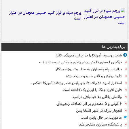
پرچم سیاه بر فراز گنبد حسینی همچنان در اهتزاز
است
پربازدیدترین ها
شاید روسیه، آمریکا را در ایران زمین‌گیر کند!
درگیری اعضای داعش و نیروهای جولانی در سیده زینب
بیانیه سپاه پاسداران به مناسبت روز خبرنگار
تأیید ربایش و قتل حمیدرضا رجب‌زاده
استقرار انبوه «دی‌اف‑۱۷» و پایان عصر پدافند آمریکا +عکس
فارن افرز: جنگ با ایران یک فاجعه است
واکنش بقائی به خیالبافی ترامپ
۶ فوتی و ۵ مصدوم بر اثر تصادف زنجیره‌ای
انفجار بزرگ در شهر المخا یمن
ماموریت در حال پایان است!
پالایشگاه سیزران منفجر شد