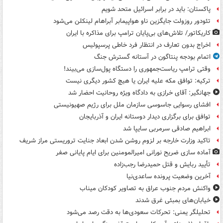
پاکستان: باید در برابر اسرائیل متحد شویم
تئودور روزولت جایگزین ناو هواپیمابر آبراهام لینکلن می‌شود
کاریکاتور/ تلاش‌های بی‌پایان ترامپ برای مذاکره با ایران
اخراج بدون تعارف در انتظار فرد خاطی پرسپولیس
اتمام بودجه پنتاگون در آستانه گسترش جنگ
وقتی ترامپ ریاست‌جمهوری را دستگاه پول‌سازی می‌بیند!
ترکیه: توافق مکه علیه ایران یا هیچ کشور دیگری نیست
جهانگیر: آقای خرازی به دادگاه ویژه روحانیت احضار شد
افشای رسوایی جاسوسی سازمان ملل برای رژیم صهیونیستی
توافق برای برگزاری دیدار دوستانه ایران و آذربایجان
ابراهیم صادقی سرمربی سایپا شد
تاکید وزارت خارجه بر لزوم روشن شدن ابعاد جنایت تروریستی مراز شریف
آماده سازی ضریح نورانی امیرالمومنین برای ایام پایانی صفر
تأیید ربایش و قتل حمیدرضا رجب‌زاده
آخرین وضعیت پرونده ساعدی‌نیا
واکنش مردم جنوب عراق به تصاویر کودکان میناب
خیابان‌های بمبئی غرق شدند
تحلیلگر یمنی: تحرکات سعودی‌ها به دقت رصد می‌شود