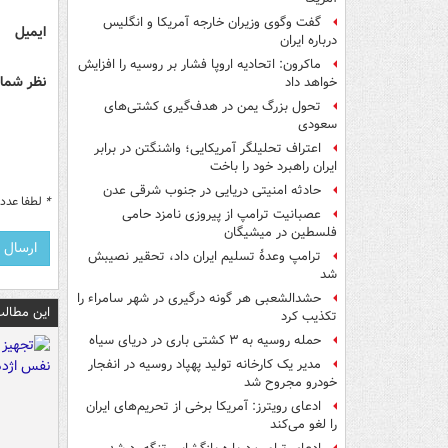
گفت وگوی وزیران خارجه آمریکا و انگلیس
ایمیل
درباره ایران
ماکرون: اتحادیه اروپا فشار بر روسیه را افزایش
نظر شما 
خواهد داد
تحول بزرگ یمن در هدف‌گیری کشتی‌های
سعودی
اعتراف تحلیلگر آمریکایی؛ واشنگتن در برابر
ایران راهبرد خود را باخت
حادثه امنیتی دریایی در جنوب شرقی عدن
*
لطفا عدد م
عصبانیت ترامپ از پیروزی نامزد حامی
فلسطین در میشیگان
ترامپ وعدۀ تسلیم ایران داد، تحقیر نصیبش
شد
حشدالشعبی هر گونه درگیری در شهر سامراء را
این مطالب
تکذیب کرد
حمله روسیه به ۳ کشتی باری در دریای سیاه
مدیر یک کارخانه تولید پهپاد روسیه در انفجار
خودرو مجروح شد
ادعای رویترز: آمریکا برخی از تحریم‌های ایران
را لغو می‌کند