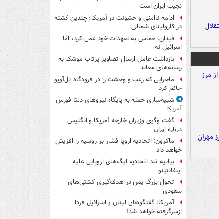
نجیب ایران است
ادامه ناامنی و خشونت در آمریکا؛ چندین کشته
تقلال
در کارولینای شمالی
فیدان: حماس به تعهدات خود عمل کرد، امّا
اسرائیل نه
بازداشت عامل ارسال تصاویر پرتاب موشک به
رسانه‌های معاند
ماجرایی که رعب و وحشت را در فرودگاه تل‌آویو
حاکم کرد
شبیه‌سازی حمله به پایگاه نیروهای دلتا فورس
آمریکا
گفت وگوی وزیران خارجه آمریکا و انگلیس
درباره ایران
ز مهران
ماکرون: اتحادیه اروپا فشار بر روسیه را افزایش
خواهد داد
بیانیه تند اتحادیه لیگ‌های اروپایی علیه
اینفانتینو
تحول بزرگ یمن در هدف‌گیری کشتی‌های
سعودی
آمریکا: گفتگوهای لبنان و اسرائیل فردا
ازسرگرفته خواهد شد!