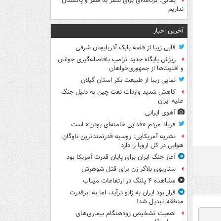
بقائی: برنامه‌ای برای سفر به قطر و پاکستان
نداریم
آخرین اخبار
قابی زیبا از قلعه بابک آذربایجان شرقی
ریزش پایگاه جدید ترامپ بافاصله‌گیری جوانان
و اقلیت‌ها از جمهوری‌خواهان
نمایی زیبا از طبیعت بکر استان گیلان
کاهش شدید واردات نفت چین به دلیل جنگ
علیه ایران
آهوی ایرانی
فریاد مردم «فدایی خامنه‌ای بودن» است
نشریه آمریکایی: روسیه قدرتمندترین ناوگان
هوایی در کل اروپا را دارد
آغاز جنگ ایران برای پایان قدرت آمریکا بود
سناریوی بلاگر زن برای قتل شوهرش
مشاهده ۴ پلنگ در ارتفاعات میناب
قرار بود ایران به زانو درآید، اما به ابرقدرت
منطقه تبدیل شد!
اهمیت تشخیص زودهنگام بیماری‌های