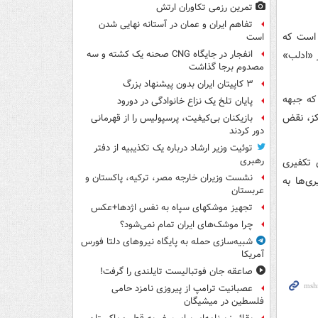
تمرین رزمی تکاوران ارتش
تفاهم ایران و عمان در آستانه نهایی شدن
 است که
است
 کاهش تنش در «ادلب»
انفجار در جایگاه CNG صحنه یک کشته و سه
مصدوم برجا گذاشت
۳ کاپیتان ایران بدون پیشنهاد بزرگ
که جبهه
پایان تلخ یک نزاع خانوادگی در دورود
رکز، نقض
بازیکنان بی‌کیفیت، پرسپولیس را از قهرمانی
دور کردند
توئیت وزیر ارشاد درباره یک تکذیبیه از دفتر
رهبری
 تکفیری
نشست وزیران خارجه مصر، ترکیه، پاکستان و
ی‌ها به
عربستان
تجهیز موشکهای سپاه به نفس اژدها+عکس
چرا موشک‌های ایران تمام نمی‌شود؟
شبیه‌سازی حمله به پایگاه نیروهای دلتا فورس
آمریکا
صاعقه جان فوتبالیست تایلندی را گرفت!
عصبانیت ترامپ از پیروزی نامزد حامی
فلسطین در میشیگان