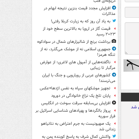
دریچه‌ای قلب
افزایش مجدد قیمت بنزین نتیجه ابهام در
مذاکرات
به یاد آن روز که به زیارت کربلا رفتی!
قیمت گاز در اروپا به بالاترین سطح خود از
۲۰۲۳ رسید
برداشت برنج از شالیزارهای شمال در سوادکوه
جمهوری اسلامی نه از موشک می‌گذرد، نه از
تنگه هرمز!
ناگفته‌هایی از آمپول های لاغری؛ از عوارض
مرگبار تا زیبایی
کشورهای عربی از رویارویی و جنگ با ایران
می‌ترسند!
تجهیز موشکهای سپاه به نفس اژدها+عکس
پایان تلخ یک نزاع خانوادگی در دورود
افزایش بی‌سابقه سرقت سوخت در انگلیس
پرواز بالگردها و پهپادهای شناسایی اسرائیل بر
فراز سوریه
یک صهیونیست به جرم اعتراض به نتانیاهو
زندانی شد
واکنش کمال شرف به پاسخ کوبنده یمن به