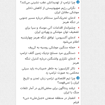
چرا ترامپ از تهدیداتش عقب نشینی می‌کند؟
نگرانی رژیم صهیونیستی از کاهش ذخایر
موشکی مقابل ایران
ادعای تحریک‌آمیز سنتکام درباره مسیر جنوبی
در تنگه هرمز
چشم‌انداز اقدامات آتی موساد و سیا برای
تضعیف توان موشکی و پهپادی ایران
ادعای آکسیوس: توافق تنگه هرمز چهارشنبه
اعلام می‌شود
حمله سنگین موشکی روسیه به کی‌یف
دستگیری مرد مسلح نزدیک زمین گلف ترامپ
ادعای تکراری واشنگتن درباره کنترل تنگه
هرمز
تاکر کارلسون: به خاطر «میناب» باید سیلی
محکمی به صورت ترامپ زد
چرا تیم اقتصادی ترامپ زبان تمدن و تاریخ
ایران را نمی‌فهمد؟
ترفند پنتاگون برای مخفی‌کاری در آمار تلفات
جنگ با ایران
انفجار در منطقه صنعتی «جبل‌علی» دبی+
فیلم