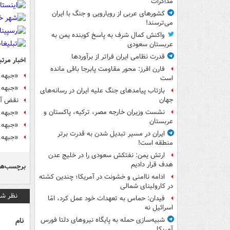
مذاکرات
کشورهای عربی از رویارویی و جنگ با ایران
می‌ترسند!
واکنش کمال شرف به پاسخ کوبنده یمن به
عربستان سعودی
قدرت نظامی ایران فراتر از برآوردها
اخبار مرتب
فارن افرز: محور مقاومت پابرجا باقی مانده
«جبهه 
است
«جبهه 
بازتاب پیامدهای جنگ علیه ایران در رسانه‌های
جهان
نقض آت
نشست وزیران خارجه مصر، ترکیه، پاکستان و
«جبهه 
عربستان
«جبهه النصره» ۴۵ بار مناطق 
ایران در مسیر تبدیل شدن به قدرت برتر
«جبهه النصره» ۳۲ بار مناطق 
منطقه است!
ارتش یمن: نفتکش سعودی را در خلیج عدن
هدف قرار دادیم
برچسب‌ها
ادامه ناامنی و خشونت در آمریکا؛ چندین کشته
در کارولینای شمالی
نظر شم
فیدان: حماس به تعهدات خود عمل کرد، امّا
اسرائیل نه
نام
شبیه‌سازی حمله به پایگاه نیروهای دلتا فورس
آمریکا