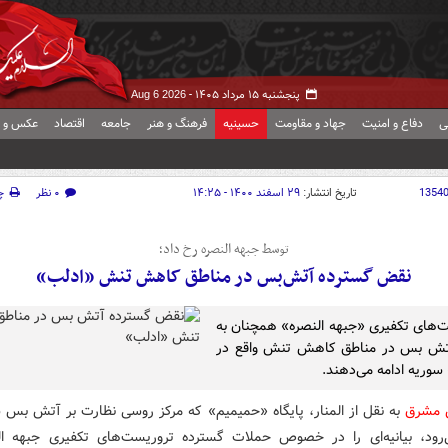
پنجشنبه ۱۵ مرداد ۱۴۰۵ -
Aug 6 2026
ی
دفاع و امنیت
جهاد و مقاومت
حسینیه
فرهنگ و هنر
جامعه
اقتصاد
عکس و ف
1354
تاریخ انتشار:
۲۹ اسفند ۱۴۰۰ - ۱۴:۲۵
۰ نظر
چ
توسط جبهه النصره رخ داد؛
نقض گسترده آتش‌بس در مناطق کاهش تنش «ادلب»
‌های تکفیری «جبهه النصره» همچنان به
ش بس در مناطق کاهش تنش واقع در
سوریه ادامه می‌دهند.
ش مشرق
به نقل از المنار، پایگاه «حمیمیم» که مرکز روسی نظارت بر آتش بس س
رود، بیانیه‌ای را در خصوص حملات گسترده تروریست‌های تکفیری جبهه ال