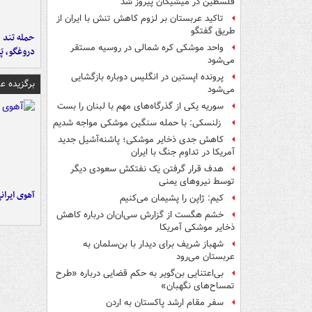
فلسطین در میشیگان پیروز شد
تاکید عربستان بر لزوم کاهش تنش با ایران از
طریق گفتگو
حمله تند ف
واحد موشکی کره شمالی در روسیه مستقر
دروغگو، پَ
می‌شود
پرونده اپستین در انگلیس دوباره بازگشایی
برگزیده 
می‌شود
سوریه یکی از گذرگاه‌های مهم با لبنان را بست
زلنسکی: با حمله سنگین موشکی مواجه شدیم
کاهش جدی ذخایر موشکی؛ پاشنه‌آشیل جدید
آمریکا در تداوم جنگ با ایران
هدف قرار گرفتن یک نفتکش سعودی دیگر
توسط نیروهای یمنی
آهوی ایران
کیم: ژاپن را پشیمان می‌کنیم
خشم هگست از گزارش سی‌ان‌ان درباره کاهش
ذخایر موشکی آمریکا
شهباز شریف برای دیدار با بن‌سلمان به
عربستان می‌رود
بی‌اعتنایی بن‌گویر به حکم قضایی درباره «طرح
تمساح‌های نگهبان»
سفر مقام ارشد پاکستان به اردن