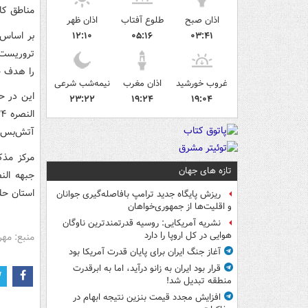
مناطق کا
اذان صبح
طلوع آفتاب
اذان ظهر
بر اساس 
۱۲:۱۰
۰۵:۱۶
۰۳:۴۱
را هدف حم
غروب خورشید
اذان مغرب
نیمه‌شب شرعی
این در ح
۲۳:۲۲
۱۹:۲۴
۱۹:۰۴
آتش‌بس ع
مرکز مذک
تازه های جهان
جبهه الن
استان حل
ریزش پایگاه جدید ترامپ بافاصله‌گیری جوانان
و اقلیت‌ها از جمهوری‌خواهان
نشریه آمریکایی: روسیه قدرتمندترین ناوگان
هوایی در کل اروپا را دارد
منبع: مهر
آغاز جنگ ایران برای پایان قدرت آمریکا بود
قرار بود ایران به زانو درآید، اما به ابرقدرت
منطقه تبدیل شد!
افزایش مجدد قیمت بنزین نتیجه ابهام در