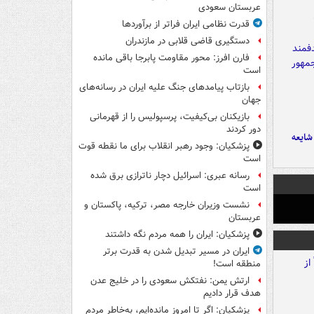
عربستان سعودی
قدرت نظامی ایران فراتر از برآوردها
دستگیری قاضی قلابی در مازندران
فارن افرز: محور مقاومت پابرجا باقی مانده
است
بازتاب پیامدهای جنگ علیه ایران در رسانه‌های
جهان
بازیکنان بی‌کیفیت، پرسپولیس را از قهرمانی
دور کردند
ایعه
پزشکیان: وجود رهبر انقلاب برای ما نقطه قوت
است
رسانه عبری: اسرائیل دچار ناترازی برق شده
است
نشست وزیران خارجه مصر، ترکیه، پاکستان و
عربستان
پزشکیان: ایران را همه مردم نگه داشتند
ایران در مسیر تبدیل شدن به قدرت برتر
منطقه است!
ارتش یمن: نفتکش سعودی را در خلیج عدن
هدف قرار دادیم
پزشکیان: اگر تا امروز مانده‌ایم، به‌خاطر مردم