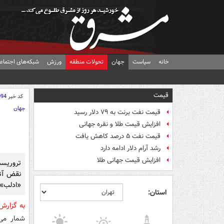
خانه
سیاست
جهان
تحولات منطقه
ورزش
شبکه‌های اجتماع
قیمت
کد خبر
094
جهان
قیمت نفت برنت به ۷۹ دلار رسید
افزایش قیمت طلا و نقره جهانی
قیمت نفت ۵ درصد کاهش یافت
رشد آرام دلار ادامه دارد
افزایش قیمت جهانی طلا
تروریست
نقض آت
«ادلب» 
استان:
به گزار
شمار می‌