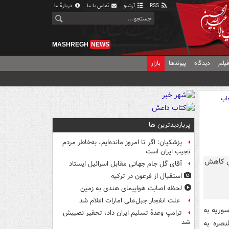
RSS
آرشیو
تماس با ما
دربارهٔ ما
MASHREGH
NEWS
یلم
دیدگاه
پیوندها
بازار
اپ
پربازدیدترین ها
پزشکیان: اگر تا امروز مانده‌ایم، به‌خاطر مردم
نجیب ایران است
آقای گل جام جهانی مقابل اسرائیل ایستاد
استقبال از فرعون در ترکیه
لحظه اصابت هواپیمای هندی به زمین
علت انفجار جبل‌علی امارات اعلام شد
وریه به
ترامپ وعدۀ تسلیم ایران داد، تحقیر نصیبش
شد
نصره به