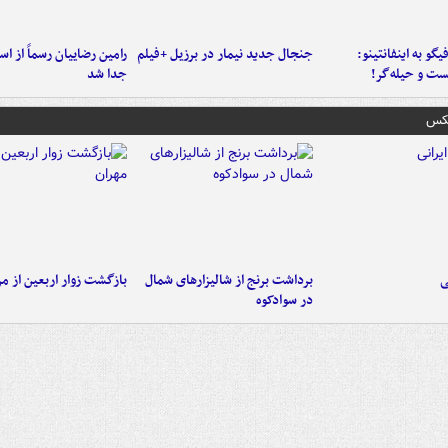
یگو به اینفانتینو:
جنجال جدید نیمار در برزیل +فیلم
رامین رضاییان رسماً از اس
ست‌ و حیله‌گر!
جدا شد
عکس
ی
برداشت برنج از شالیزارهای شمال
بازگشت زوار اربعین از مر
در سوادکوه