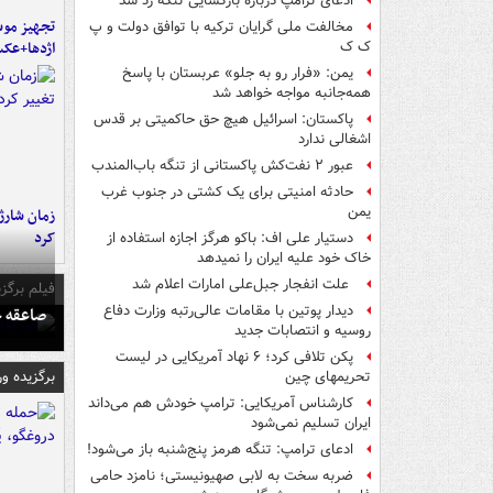
ادعای ترامپ درباره بازگشایی تنگه رد شد
تجهیز موش
مخالفت ملی گرایان ترکیه با توافق دولت و پ
اژدها+عک
ک ک
یمن: «فرار رو به جلو» عربستان با پاسخ
همه‌جانبه‌ مواجه خواهد شد
پاکستان: اسرائیل هیچ حق حاکمیتی بر قدس
اشغالی ندارد
عبور ۲ نفت‌کش پاکستانی از تنگه باب‌المندب
حادثه امنیتی برای یک کشتی در جنوب غرب
یمن
زمان شارژ 
کرد
دستیار علی اف: باکو هرگز اجازه استفاده از
خاک خود علیه ایران را نمیدهد
علت انفجار جبل‌علی امارات اعلام شد
فیلم برگزی
دیدار پوتین با مقامات عالی‌رتبه وزارت دفاع
صاعقه ج
روسیه و انتصابات جدید
پکن تلافی کرد؛ ۶ نهاد آمریکایی در لیست
برگزیده و
تحریمهای چین
کارشناس آمریکایی: ترامپ خودش هم می‌داند
ایران تسلیم نمی‌شود
ادعای ترامپ: تنگه هرمز پنج‌شنبه باز می‌شود!
ضربه سخت به لابی صهیونیستی؛ نامزد حامی