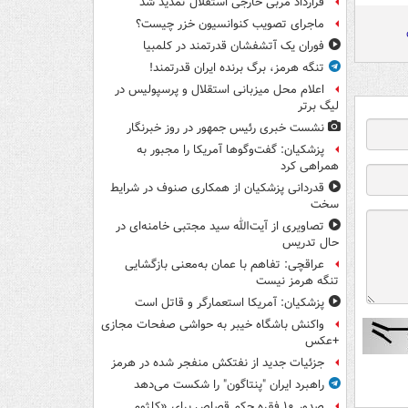
قرارداد مربی خارجی استقلال تمدید شد
ماجرای تصویب کنوانسیون خزر چیست؟
فوران یک آتشفشان قدرتمند در کلمبیا
تنگه هرمز، برگ برنده ایران قدرتمند!
اعلام محل میزبانی استقلال و پرسپولیس در
لیگ برتر
نشست خبری رئیس جمهور در روز خبرنگار
پزشکیان: گفت‌وگوها آمریکا را مجبور به
همراهی کرد
قدردانی پزشکیان از همکاری صنوف در شرایط
سخت
تصاویری از آیت‌الله سید مجتبی خامنه‌ای در
حال تدریس
عراقچی: تفاهم با عمان به‌معنی بازگشایی
تنگه هرمز نیست
پزشکیان: آمریکا استعمارگر و قاتل است
واکنش باشگاه خیبر به حواشی صفحات مجازی
+عکس
جزئیات جدید از نفتکش منفجر شده در هرمز
راهبرد ایران "پنتاگون" را شکست می‌دهد
صدور ۱۰ فقره حکم قصاص برای «کلثوم