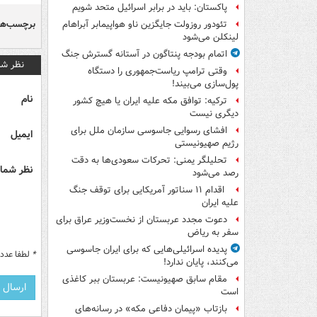
پاکستان: باید در برابر اسرائیل متحد شویم
برچسب‌ها
تئودور روزولت جایگزین ناو هواپیمابر آبراهام
لینکلن می‌شود
اتمام بودجه پنتاگون در آستانه گسترش جنگ
نظر شم
وقتی ترامپ ریاست‌جمهوری را دستگاه
پول‌سازی می‌بیند!
نام
ترکیه: توافق مکه علیه ایران یا هیچ کشور
دیگری نیست
افشای رسوایی جاسوسی سازمان ملل برای
ایمیل
رژیم صهیونیستی
تحلیلگر یمنی: تحرکات سعودی‌ها به دقت
نظر شما 
رصد می‌شود
اقدام ۱۱ سناتور آمریکایی برای توقف جنگ
علیه ایران
دعوت مجدد عربستان از نخست‌وزیر عراق برای
سفر به ریاض
پدیده اسرائیلی‌هایی که برای ایران جاسوسی
*
لطفا عدد م
می‌کنند، پایان ندارد!
مقام سابق صهیونیست: عربستان ببر کاغذی
است
بازتاب «پیمان دفاعی مکه» در رسانه‌های