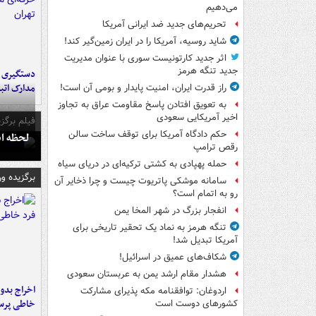
می‌دهیم
تحریم‌های جدید ضد ایرانی آمریکا
شاید روسیه، آمریکا را در ایران زمین‌گیر کند!
اثر جدید کارتونیست سوری با عنوان مدیریت
جدید تنگه هرمز
دستگیری ب
مدارک اتب
راز قدرت ایران، امنیت پایدار و بومی آن است!
به تعویق افتادن پاسخ مقاومت عراق به تجاوز
اخیر آمریکایی سعودی
فیلم برگزی
حکم دادگاه آمریکا برای توقف ساخت سالن
لحظه انفجار جایگاه
رقص ترامپ
حمله پهپادی به کشتی ترکیه‌ای در دریای سیاه
برگزیده و
سامانه موشکی پاتریوت چیست و چرا ذخایر آن
رو به اتمام است؟
انفجار بزرگ در شهر المخا یمن
تنگه هرمز به نماد یک تحقیر تاریخی برای
آمریکا تبدیل شد!
شکاف‌های عمیق در اسرائیل!
هشدار مقام ارشد یمن به عربستان سعودی
اخراج بدون
اردوغان: توافقنامه مکه پذیرای مشارکت
خاطی پرس
کشورهای دوست است