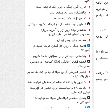
کنید
ن ادامه
فارن افرز: جنگ با ایران یک فاجعه است
در عوض،
پالایشگاه سیزران منفجر شد
د زیادی
"سوپر ال‌نینو"در راه است؟
تصاویر دیده‌ نشده از دو فرمانده شهید موشکی
فاده از
هشدار ارشدترین ژنرال آمریکا درباره
محدودیت‌های نظامی علیه ایران
بل توجه
مقصد جدید پسر زیدان
ادامه جنگ تا روی کار آمدن دولت جدید در
آمریکا!
ذشته (دوم اسفندماه) با
پاکستان: باید در برابر اسرائیل متحد شویم
ونتسک و
لحظه انفجار جایگاه CNG "صحنه" در دوربین
مداربسته
فشار هم‌زمان گرانی مواد اولیه و افت تقاضا بر
 ویژه" خواند،
بازار پلاستیک
غییر وضع
کامیون با راننده ۸ ساله در اصفهان توقیف شد
رقابت ۲۸ والیبالیست برای حضور در فهرست
نهایی تیم ملی
پاسخ معنادار هوافضای سپاه به تهدیدات
آمریکایی‌ها