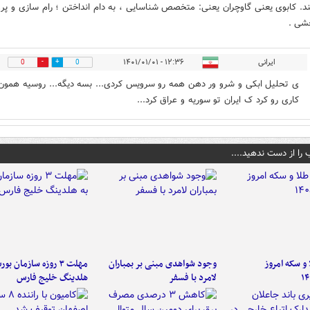
د. کابوی یعنی گاوچران یعنی: متخصص شناسایی ، به دام انداختن ؛ رام سازی و پ
شی .
ایرانی
۱۲:۳۶ - ۱۴۰۱/۰۱/۰۱
0
0
ی تحلیل ابکی و شرو ور دهن همه رو سرویس کردی... بسه دیگه... روسیه همون
کاری رو کرد ک ایران تو سوریه و عراق کرد...
 را از دست ندهید....
و سکه امروز
وجود شواهدی مبنی بر بمباران
مهلت ۳ روزه سازمان بو
۱۴
لامرد با فسفر
هلدینگ خلیج فارس