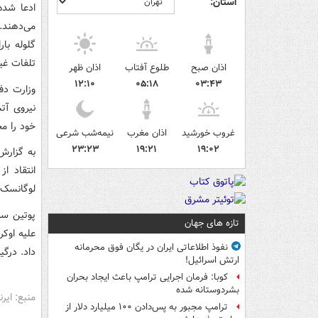
استان:
ادعا شده
می‌دهند.
گلوله با
تلفات غی
اذان صبح
طلوع آفتاب
اذان ظهر
۱۲:۱۰
۰۵:۱۸
۰۳:۴۳
وزارت دف
نیروی آت
خود را مح
غروب خورشید
اذان مغرب
نیمه‌شب شرعی
۲۳:۲۳
۱۹:۲۱
۱۹:۰۲
انتقاد ا
لوگانسک 
تازه های جهان
علیه اوکر
نفوذ اطلاعاتی ایران در یگان فوق محرمانه
داد. درگی
ارتش اسرائیل!
کوبا: فرمان اجرایی ترامپ باعث ایجاد بحران
بشردوستانه شده
منبع: ایرنا
ترامپ مجبور به پس‌دادن ۱۰۰ میلیارد دلار از