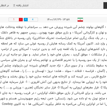
انتشار یافته: 2
در انتظار 
۱۳:۵۸ - ۱۴۰۰/۱۲/۲۹
1
4
 ؛ گاوهای بولوند چشم آبی شیرده پرورش می دهد ــــــ سرانجام با توطئه ودخالت های
و نهان و کارگردانی آمریکا ؛ و بازی موفق مهره یهودی ــ رییس جمهور به ظاهر دلقک
ن ــ در یک جنگ زرگری تمام عیار(سیاست تحریک حداکثری)؛ پای روسیه در باتلاق جن
ن وارد شد. اکنون آمریکا به کمک رسانه هایش از روسیه غولی می سازد که هر لحظه
دارد کشورهای اروپایی را یک لقمه چپ کند. و بدین ترتیب ؛ آمریکای پس از ترامپ ؛
 از مشکلات ؛ موفق گردید ، بحران های خود را صادر نماید. و مهار دو جانبه ای در ارو
نماید: از یک سو روسیه را با تحریم اقتصادی و تهاجم رسانه ای و بحران های سیاسی 
به سقوط بکشاند . و از سوی دیگر ؛ نژاد جدید گاوهای شیرده؛ این باربولوند چشم آبی
 (آلمان ، فرانسه ؛ فنلاند ؛ سوئد ، هلند؛ نروژ ؛ لهستان و .....) را ــ همانند گاوهای
خلیج فارس ــ سر کیسه کند و کارخانه های اسلحه سازی خود را رونق بخشد و سلاح
بنجل خود را به اروپایی ها بیندازد. از نتایج بدیهی این آتش افروزی : 1- فرار
به آمریکا 2- فرار مغزهای اروپایی به آمریکا 3- فرار سایر نخبگان (هنری ؛ ورزشی و..... ) به
 می باشد. و برای قدردانی از بازی موفق دلقک اوکراینی ؛ در فریب روسیه ؛ به جای ا
ه صلح نوبل به او داده می شود. زلنسکی: «من تبعه رژیم صهیونیستی هستم و شهرو
اسرائیل! اما در اوکراین زندگی می‌کنم» به خاطر بیآورید: آمریکایی ها ؛ به کابوی Cowboy