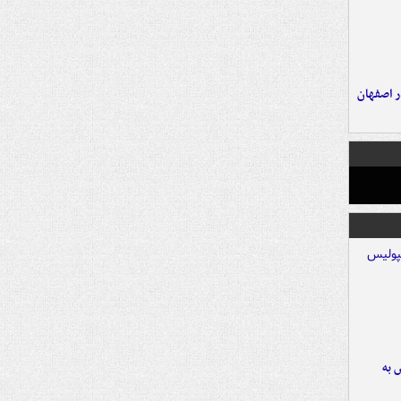
ده ۸ ساله در اصفهان
 به