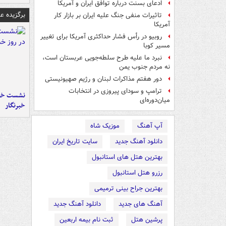
ادعای بسنت درباره توافق ایران و آمریکا
برگزیده 
تاثیرات منفی جنگ علیه ایران بر بازار کار
آمریکا
روبیو در رأس فشار حداکثری آمریکا برای تغییر
مسیر کوبا
نبرد ما علیه طرح سلطه‌جویی عربستان است،
نه مردم جنوب یمن
دور هفتم مذاکرات لبنان و رژیم صهیونیستی
ترامپ و سودای پیروزی در انتخابات
نشست خبر
میان‌دوره‌ای
خبرنگار
آپ آهنگ
موزیک شاه
دانلود آهنگ جدید
سایت تاریخ ایران
بهترین هتل های استانبول
رزرو هتل استانبول
بهترین جراح بینی ترمیمی
آهنگ های جدید
دانلود آهنگ جدید
پرشین هتل
ثبت نام بیمه اربعین