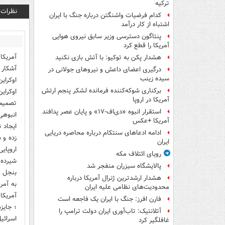
ترکیه
نظرات
کدام فرضیات واشنگتن درباره جنگ با ایران
اشتباه از کار درآمد
پنتاگون دسترسی وزیر سابق نیروی هوایی
آمریکا را قطع کرد
آمریکا
هشدار پکن به توکیو: با آتش بازی نکنید
آشکار 
درگیری اعضای داعش و نیروهای جولانی در
سیده زینب
اوکرای
برکناری شوکه‌کننده فرمانده لشکر پنجم ارتش
اوکرای
آمریکا در اروپا
تصمیم 
استقرار انبوه «دی‌اف‑۱۷» و پایان عصر پدافند
انبوهی
آمریکا +عکس
ایجاد 
ادامه ادعاهای سنتکام درباره محاصره دریایی
زده و 
ایران
اروپایی
رویای ائتلاف مکه
شیرده 
پالایشگاه سیزران منفجر شد
هشدار ارشدترین ژنرال آمریکا درباره
محدودیت‌های نظامی علیه ایران
آمریکا
فارن افرز: جنگ با ایران یک فاجعه است
؛ جایز
آتلانتیک: تاب‌آوری ایران دولت ترامپ را
غافلگیر کرد