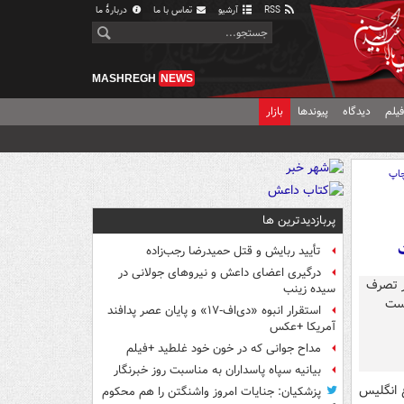
RSS
آرشیو
تماس با ما
دربارهٔ ما
MASHREGH
NEWS
یلم
دیدگاه
پیوندها
بازار
اپ
پربازدیدترین ها
تأیید ربایش و قتل حمیدرضا رجب‌زاده
درگیری اعضای داعش و نیروهای جولانی در
سیده زینب
استقرار انبوه «دی‌اف‑۱۷» و پایان عصر پدافند
آمریکا +عکس
مداح جوانی که در خون خود غلطید +فیلم
بیانیه سپاه پاسداران به مناسبت روز خبرنگار
 انگلیس
پزشکیان: جنایات امروز واشنگتن را هم محکوم