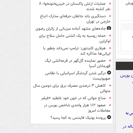
رورش
عملیات ارتش پاکستان در خیبرپختونخوا؛ ۸
نفر کشته شدند
دستگیری باند جاعلان حرفه‌ای مدارک اتباع
خارجی در تهران
جاده‌های مشهد آماده میزبانی از زائران رضوی
حمله روسیه به یک کشتی حامل سلاح برای
اوکراین
هیلاری کلینتون: ترامپ نمی‌داند چطور با
ایرانی‌ها مذاکره کند
حضور نماینده گل‌گهر در قرعه‌کشی لیگ
قهرمانان آسیا
درگیر شدن گردشگر اسپانیایی با نظامی
صهیونیست
کاهش ۳ درصدی مصرف برق برای دومین سال
متوالی
مداح جوانی که در خون خود غلطید +فیلم
صعود ۱۱۲ هزار واحدی شاخص بورس در
معاملات امروز
رس به
پرونده یونیک فایننس به کجا رسید؟