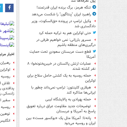
پول تعرفه‌ها شد
تنگه هرمز، برگ برنده ایران قدرتمند!
راهبرد ایران "پنتاگون" را شکست می‌دهد
وکیل ترامپ در پرونده حق‌السکوت، وزیر
دادگستری شد
حتی اوکراین هم به ترکیه حمله کرد
مسرور بارزانی: نمی خواهیم طرفی در
درگیری‌های منطقه باشیم
قطع دست عربستان سعودیِ تحت حمایت
اخبار مرتب
آمریکا
رهبران 
عملیات ارتش پاکستان در خیبرپختونخوا؛ ۸
نفر کشته شدند
اوکراین: ۲۱ نفر در گلوله‌باران خارکف 
حمله روسیه به یک کشتی حامل سلاح برای
روسیه 
اوکراین
هیلاری کلینتون: ترامپ نمی‌داند چطور با
پدافندی ر
ایرانی‌ها مذاکره کند
زلنسکی را 
حمله پهپادی به پالایشگاه لیبی
سفیر ا
توضیحات جدید مقاومت عراق درباره تعویق
روسیه 
پاسخ به آمریکا و عربستان
توهین 
پانه‌تا: آمریکا مثل یک «بوکسور مست» بین
انگلیس 
ایران و روسیه می‌دود