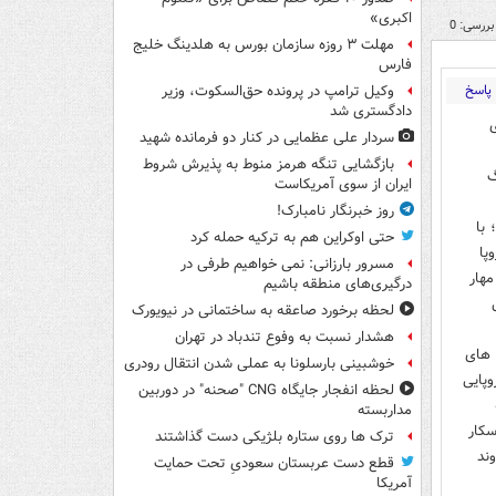
اکبری»
بررسی: 0
مهلت ۳ روزه سازمان بورس به هلدینگ خلیج
فارس
پاسخ
وکیل ترامپ در پرونده حق‌السکوت، وزیر
دادگستری شد
سردار علی عظمایی در کنار دو فرمانده شهید
بازگشایی تنگه هرمز منوط به پذیرش شروط
گ
ایران از سوی آمریکاست
روز خبرنگار نامبارک!
 با
حتی اوکراین هم به ترکیه حمله کرد
پا
مسرور بارزانی: نمی خواهیم طرفی در
مهار
درگیری‌های منطقه باشیم
لحظه برخورد صاعقه به ساختمانی در نیویورک
هشدار نسبت به وفوع تندباد در تهران
 های
خوشبینی بارسلونا به عملی شدن انتقال رودری
 سرمایه های اروپایی
لحظه انفجار جایگاه CNG "صحنه" در دوربین
مداربسته
سکار
ترک ها روی ستاره بلژیکی دست گذاشتند
ند
قطع دست عربستان سعودیِ تحت حمایت
آمریکا