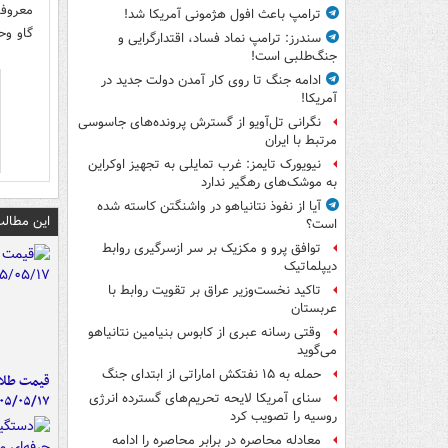
معروفن
ترامپ باعث افول هژمونی آمریکا شد!
گاو وح
سندرز: ترامپ نماد فساد، اقتدارگرایی و
جنگ‌طلبی است!
ادامه جنگ تا روی کار آمدن دولت جدید در
آمریکا!
نگرانی تل‌آویو از گسترش پرونده‌های جاسوسی
مرتبط با ایران
نیویورک تایمز: غرب تمایلی به تجهیز اوکراین
به موشک‌های رهگیر ندارد
آیا از نفوذ نتانیاهو در واشنگتن کاسته شده
این مطالب
است؟
توافق پرو و مکزیک بر سر ازسرگیری روابط
دیپلماتیک
تاکید نخست‌وزیر عراق بر تقویت روابط با
عربستان
وقتی رسانه عبری از کابوس بنیامین نتانیاهو
می‌گوید
حمله به ۱۵ نفتکش‌ اماراتی از ابتدای جنگ
قیمت طلا 
سنای آمریکا لایحه تحریم‌های گسترده انرژی
۰۵/۰۵/۱۷
روسیه را تصویب کرد
معادله محاصره در برابر محاصره را ادامه