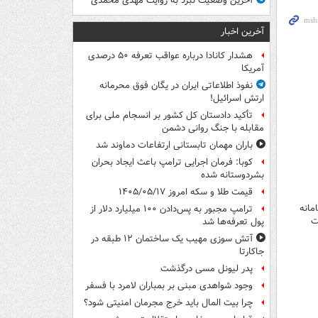
آخرین وضعیت نبرد به روایت مهدی محمدی
آخرین اخبار
هشدار کانادا درباره عواقب تعرفه ۵۰ درصدی
آمریکا
نفوذ اطلاعاتی ایران در یگان فوق محرمانه
ارتش اسرائیل!
تأکید دادستان کل کشور بر انسجام ملی برای
مقابله با جنگ روانی دشمن
باران مهمان تابستانی ارتفاعات دماوند شد
کوبا: فرمان اجرایی ترامپ باعث ایجاد بحران
بشردوستانه شده
قیمت طلا و سکه امروز ۱۴۰۵/۰۵/۱۷
 دست رفتن ۹ دستگاه سامانه
ترامپ مجبور به پس‌دادن ۱۰۰ میلیارد دلار از
ت
پول تعرفه‌ها شد
آتش سوزی مهیب یک ساختمان ۱۲ طبقه در
جاکارتا
پدر لیونل مسی درگذشت
وجود شواهدی مبنی بر بمباران لامرد با فسفر
چرا بیت المال باید خرج مجرمان امنیتی شود؟