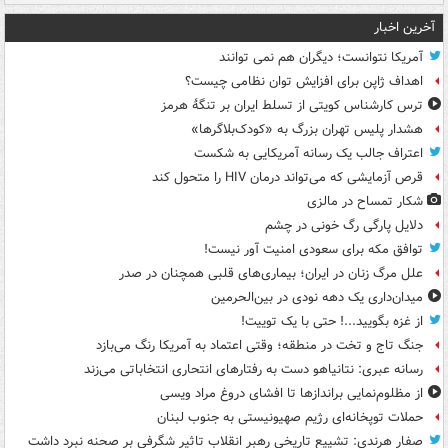
آخرین اخبار
آمریکا نتوانست؛ دیگران هم نمی توانند
اهداف ژاپن برای افزایش توان نظامی چیست؟
ترس کارشناس کویتی از تسلط ایران بر تنگۀ هرمز
هشدار پلیس تهران بزرگ به «کودک‌بلاگرها»
اعتراف جالب یک رسانه آمریکایی به شکست
قرص آزمایشی که می‌تواند درمان HIV را متحول کند
شکار تمساح در مالزی
دلایل پارگی رگ خونی در چشم
توافق مکه برای سعودی امنیت آور نیست!
علل مرگ زنان در ایران؛ بیماری‌های قلبی همچنان در صدر
میدان‌داری یک دهه نودی در بین‌الحرمین
از غزه بگویید...! حتی با یک توییت!
جنگ تاج و تخت در منطقه؛ وقتی اعتماد به آمریکا رنگ می‌بازد
رسانه عبری: نتانیاهو دست به رفتارهای انتحاری انتخاباتی می‌زند
از مظلوم‌نمایی براندازها تا افشای دروغ مراد ویسی
حملات توپخانه‌ای رژیم صهیونیستی به جنوب لبنان
صفار هرندی: تشییع تاریخی رهبر انقلاب تاثیر شگرفی بر صحنه نبرد داشت