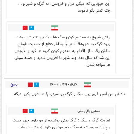
اون حیونایی که میگی مرغ و خروسن، نه گرگ و شیر و ...
جک کمتر بگو ناموسا
1
0
وقتي شروع به معدوم كردن سگ ها ميكنين نتيجش ميشه
ورود گرگ به شهرها! استراليا بخاطر دفاع از جمعيت طوطي
سانان يك سال اقدام به معدوم كردن گربه ها كرد و نتيجش
اين شد كه سال بعد چند شهر با افزايش شديد و حمله موش
ها مواجه شدن.
پاسخ
۱۴:۱۷ - ۱۴۰۰/۱۲/۲۹
1
3
داداش من اصن فرق بین سگ و گرگ رو نمیدونم! همشون یکین دیگه
مسئول باغ وحش
0
0
تفاوت گرگ و سگ : گرگ بدنی پوشیده از مو داره، چهار دست
و پا راه میره، شبیه سگه، دم موداری داره، زبونش همیشه