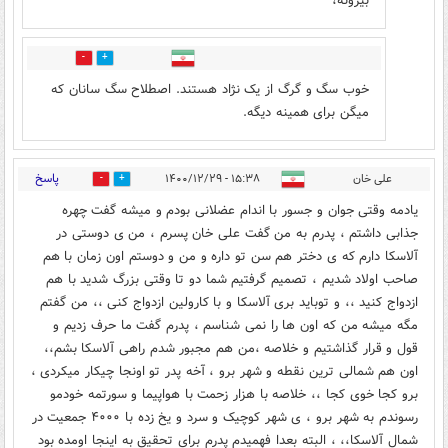
بیرونه،
0
0
خوب سگ و گرگ از یک نژاد هستند. اصطلاح سگ سانان که
میگن برای همینه دیگه.
پاسخ
علی خان
۱۵:۳۸ - ۱۴۰۰/۱۲/۲۹
6
0
یادمه وقتی جوان و جسور با اندام عضلانی بودم و میشه گفت چهره
جذابی داشتم ، پدرم به من گفت علی خان پسرم ، من ی دوستی در
آلاسکا دارم که ی دختر هم سن تو داره و من و دوستم اون زمان با هم
صاحب اولاد شدیم ، تصمیم گرفتیم شما دو تا وقتی بزرگ شدید با هم
ازدواج کنید ،، و توباید بری آلاسکا و با کارولین ازدواج کنی ،، من گفتم
مگه میشه من که اون ها را نمی شناسم ، پدرم گفت ما حرف زدیم و
قول و قرار گذاشتیم و خلاصه ،من هم مجبور شدم راهی آلاسکا بشم،،
اون هم شمالی ترین نقطه و شهر برو ، آخه پدر تو اونجا چیکار میکردی ،
برو کجا خوی کجا ،، خلاصه با هزار زحمت با هواپیما و سورتمه خودمو
رسوندم به شهر برو ، ی شهر کوچیک و سرد و یخ زده با ۴۰۰۰ جمعیت در
شمال آلاسکا،، ، البته بعدا فهمیدم پدرم برای تحقیق به اینجا اومده بود