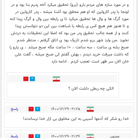
و در مورد سازه های مردم بارو (برو) تحقیق میکرد آخه پدرم بنا بود و در
اونجا با پدر کارولین که او هم محقق بود آشنا میشه ، پدر کارولین در
مورد گرگ ها و وال ها تحقیق میکرد تا ی رابطه بین وال و گرگ پیدا کنه
و تا هنوز هم هیچ کس ی رابطه یا شباهت بین این دو نتوانستن پیدا
کنند و از همه جالب تحقیق پدر من بود که اصلا این تحقیقات به دردش
نخورد .من وارد شهر برو شدم تاریک بود ی اتاق گرفتم ، منتظر شدم
صبح بشه ی ساعت ، سه ساعت ، ۱۰ ساعت مگه صبح میشد ، ی یارو را
که داشت میرفت خرید دیدم ، بهش گفتم کی صبح میشه ، گفت علی
خان الان سر ظهر است تعجب کردم . ادامه دارد
0
0
الکی چه ربطی داشت الان ؟
پاسخ
۲۱:۲۵ - ۱۴۰۰/۱۲/۲۹
0
0
خدا رو شکر که آدمها آسیبی به این مخلوق بی ازار خدا نرساندند!
پاسخ
مجنون
۲۱:۳۶ - ۱۴۰۰/۱۲/۲۹
0
1