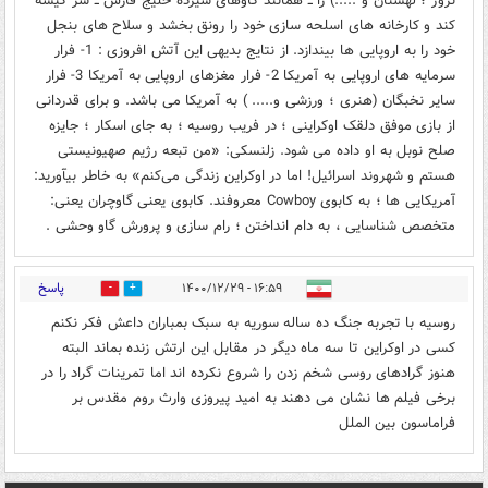
نروژ ؛ لهستان و .....) را ــ همانند گاوهای شیرده خلیج فارس ــ سر کیسه
کند و کارخانه های اسلحه سازی خود را رونق بخشد و سلاح های بنجل
خود را به اروپایی ها بیندازد. از نتایج بدیهی این آتش افروزی : 1- فرار
سرمایه های اروپایی به آمریکا 2- فرار مغزهای اروپایی به آمریکا 3- فرار
سایر نخبگان (هنری ؛ ورزشی و..... ) به آمریکا می باشد. و برای قدردانی
از بازی موفق دلقک اوکراینی ؛ در فریب روسیه ؛ به جای اسکار ؛ جایزه
صلح نوبل به او داده می شود. زلنسکی: «من تبعه رژیم صهیونیستی
هستم و شهروند اسرائیل! اما در اوکراین زندگی می‌کنم» به خاطر بیآورید:
آمریکایی ها ؛ به کابوی Cowboy معروفند. کابوی یعنی گاوچران یعنی:
متخصص شناسایی ، به دام انداختن ؛ رام سازی و پرورش گاو وحشی .
پاسخ
۱۶:۵۹ - ۱۴۰۰/۱۲/۲۹
0
0
روسیه با تجربه جنگ ده ساله سوریه به سبک بمباران داعش فکر نکنم
کسی در اوکراین تا سه ماه دیگر در مقابل این ارتش زنده بماند البته
هنوز گرادهای روسی شخم زدن را شروع نکرده اند اما تمرینات گراد را در
برخی فیلم ها نشان می دهند به امید پیروزی وارث روم مقدس بر
فراماسون بین الملل