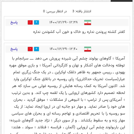
انتشار یافته: 3
در انتظار بررسی: 0
پاسخ
۱۲:۳۸ - ۱۴۰۰/۱۲/۲۹
1
0
کفتر کشته پروندن نداره رو خاک و خون آب کشوندن نداره
پاسخ
۱۲:۴۰ - ۱۴۰۰/۱۲/۲۹
0
2
آمریکا ؛ گاوهای بولوند چشم آبی شیرده پرورش می دهد ــــــ سرانجام با
توطئه ودخالت های آشکار و نهان و کارگردانی آمریکا ؛ و بازی موفق مهره
یهودی ــ رییس جمهور به ظاهر دلقک اوکراین ــ در یک جنگ زرگری تمام
عیار(سیاست تحریک حداکثری)؛ پای روسیه در باتلاق جنگ اوکراین وارد
شد. اکنون آمریکا به کمک رسانه هایش از روسیه غولی می سازد که هر
لحظه تصمیم دارد کشورهای اروپایی را یک لقمه چپ کند. و بدین ترتیب
؛ آمریکای پس از ترامپ ؛ با انبوهی از مشکلات ؛ موفق گردید ، بحران
های خود را صادر نماید. و مهار دو جانبه ای در اروپا ایجاد نماید: از یک
سو روسیه را با تحریم اقتصادی و تهاجم رسانه ای و بحران های سیاسی
مهار زده و به سقوط بکشاند . و از سوی دیگر ؛ نژاد جدید گاوهای شیرده؛
این باربولوند چشم آبی اروپایی (آلمان ، فرانسه ؛ فنلاند ؛ سوئد ، هلند؛