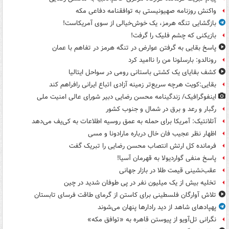
واکنش روزنامه صهیونیستی به توافقنامه دفاعی مکه
بازگشایی تنگه هرمز، یک خوش‌خیالی از سوی آمریکاست!
بازیکنی که چشم فلیک را گرفت!
پاسخ بقایی به گرفتن عوارض در تنگه هرمز در تفاهم با عمان
رونالدو: بارسلونا من را ناامید کرد
کشف بقایای یک کشتی باستانی رومی در سواحل ایتالیا
بقایی:کویت هرچه سریع‌تر زمینه آزادی اتباع ایرانی رافراهم کند
اینفوگرافیک/ زندگینامه محسن رضایی دبیر شورای عالی امنیت‌ ملی
رگبار و رعد و برق در شمال و جنوب کشور
آتلانتیک: آمریکا برای حمله به عمق روسیه اطلاعات به کی‌یف می‌دهد
اظهار نظر عجیب فان خال درباره مارادونا و مسی
فرمانده کل ارتش انتصاب محسن رضایی را تبریک گفت
پاسخ منفی گواردیولا به قهرمان آسیا!
عقب‌نشینی قیمت طلا در بازار جهانی
تخلیه بیش از یک میلیون نفر در پی طوفان شدید در چین
تلاش آوارگان فلسطینی برای کاستن از گرمای طاقت فرسای تابستان
پهپادهای شاهد از دید رادارها پنهان می‌شوند
نگرانی تل‌آویو از پیوستن قاهره به «توافق مکه»