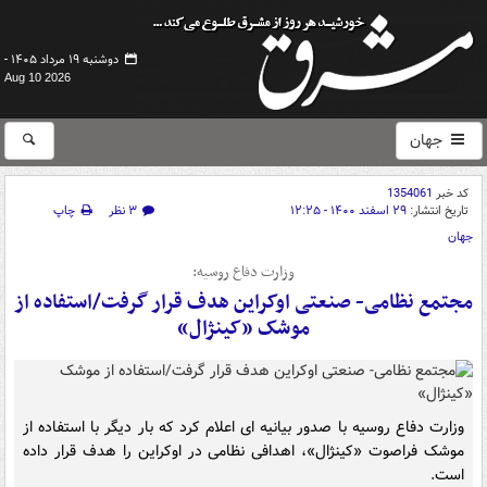
دوشنبه ۱۹ مرداد ۱۴۰۵ -
Aug 10 2026
جهان
کد خبر
1354061
تاریخ انتشار:
۲۹ اسفند ۱۴۰۰ - ۱۲:۲۵
۳ نظر
چاپ
جهان
وزارت دفاع روسیه:
مجتمع نظامی- صنعتی اوکراین هدف قرار گرفت/استفاده از
موشک «کینژال»
وزارت دفاع روسیه با صدور بیانیه ای اعلام کرد که بار دیگر با استفاده از
موشک فراصوت «کینژال»، اهدافی نظامی در اوکراین را هدف قرار داده
است.