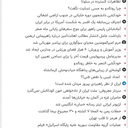
تظاهرات گسترده در سئوتا
چرا رونالدو به مسی تسلیت نگفت؟
خودکشی دانشجوی دوره خلبانی در جنوب اراضی اشغالی
اعتراف بی‌سابقه یک افسر به شکست آمریکا در برابر ایران
آماده‌باش پلیس راهور برای موج سفرهای پایانی ماه صفر
بازداشت عامل انتشار مطالب اهانت‌آمیز درباره راهپیمایی اربعین
حرم امیرالمومنین محیای سوگواری برای پیامبر مهربانی شد
وزیر آموزش و پرورش: ۶ هزار فضای ورزشی در مدارس ایجاد شد
مدیرعامل پرسپولیس قیمت آخر را برای نساجی تعیین کرد
خودکُشی النصر به خاطر رونالدو
گوشه‌ای از زیبایی‌های پناهگاه‌ حیات‌وحش کرمانشاه
امداد غیبی یا نقص فنی!؟
ایران از نظر راهبردی پیروز میدان شده است!
سردار معروفی: ملت ایران از دادخواهی خون کودکانش نمی‌گذرد
حامیان غزه در آلمان به خیابان‌ها آمدند
لژیونر ایرانی تیتر رسانه «سان» انگلیس شد
حملات یمن به المخا ۷ کشته و ۳۰ مجروح برجا گذاشت
از هرمز تا قلب تهران
عملیات گروه مقاومت سوریه علیه پایگاه اسرائیل+ فیلم