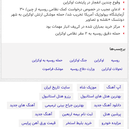
وقوع چندین انفجار در پایتخت اوکراین
ادعای عجیب در خصوص درخواست کمک نظامی روسیه از چین/ ۳۰
آزمایشگاه بیولوژیک آمریکا تخریب شد/ حمله موشکی ارتش اوکراین به شهر
دونتسک +نقشه و تصاویر
مرکز خرید بمباران شده در کی‌یف انبار مهمات بود
حمله دقیق روسیه به ۲ مقر نظامی اوکراین
برچسب‌ها
روسیه
اوکراین
جنگ اوکراین
حمله روسیه به اوکراین
تحولات اوکراین
وزارت دفاع روسیه
موشک فراصوت
آپ آهنگ
موزیک شاه
سایت تاریخ ایران
بهترین هتل های استانبول
رزرو هتل استانبول
دانلود آهنگ جدید
بهترین جراح بینی ترمیمی
آهنگ های جدید
پرشین هتل
ثبت نام بیمه اربعین
آهنگ جدید
مزایده خودرو
خرید بلیط استخر
قیمت ورق آهن پرایس