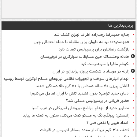
پربازدیدترین ها
جنازه حمیدرضا رجب‌زاده اطراف تهران کشف شد
«جهنم‌دره»؛ برنامه تایوان برای مقابله با حمله احتمالی چین
بازگشت رضائیان برای پرسپولیس تبعات دارد
حادثه وحشتناک حین مسابقات سوارکاری در قرقیزستان
نکونام مافیا را سربه‌نیست کرد
زلزله در موساد با شکست پروژه براندازی در ایران
انهدام انبارهای سوخت و تجهیزات نظامی نیروهای مسلح اوکراین توسط روسیه
قاتلان پیرزن ۷۰ ساله همدانی با ۵۰ گرم طلا دستگیر شدند
ادعای جدید ترامپ: بدون تشدید تنش با ایران تعامل می‌کنیم!
حضور قربانی در پرسپولیس منتفی شد؟
تصاویر جدید از انهدام مواضع نیروهای آمریکایی در غرب آسیا
زلنسکی: پیونگ‌یانگ به مسکو کمک می‌کند، سئول به کمک ما بیاید
امداد غیبی یا نقص فنی!؟
کشف ۳۱۰ گرم تریاک از معده مسافر اتوبوس در قاینات