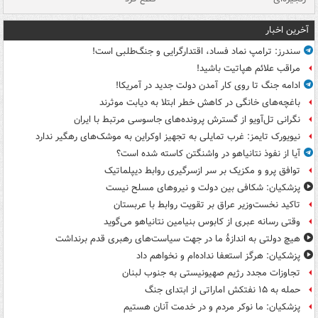
آخرین اخبار
سندرز: ترامپ نماد فساد، اقتدارگرایی و جنگ‌طلبی است!
مراقب علائم هپاتیت باشید!
ادامه جنگ تا روی کار آمدن دولت جدید در آمریکا!
باغچه‌های خانگی در کاهش خطر ابتلا به دیابت موثرند
نگرانی تل‌آویو از گسترش پرونده‌های جاسوسی مرتبط با ایران
نیویورک تایمز: غرب تمایلی به تجهیز اوکراین به موشک‌های رهگیر ندارد
آیا از نفوذ نتانیاهو در واشنگتن کاسته شده است؟
توافق پرو و مکزیک بر سر ازسرگیری روابط دیپلماتیک
پزشکیان: شکافی بین دولت و نیروهای مسلح نیست
تاکید نخست‌وزیر عراق بر تقویت روابط با عربستان
وقتی رسانه عبری از کابوس بنیامین نتانیاهو می‌گوید
هیچ دولتی به اندازۀ ما در جهت سیاست‌های رهبری قدم برنداشت
پزشکیان: هرگز استعفا نداده‌ام و نخواهم داد
تجاوزات مجدد رژیم صهیونیستی به جنوب لبنان
حمله به ۱۵ نفتکش‌ اماراتی از ابتدای جنگ
پزشکیان: ما نوکر مردم و در خدمت آنان هستیم