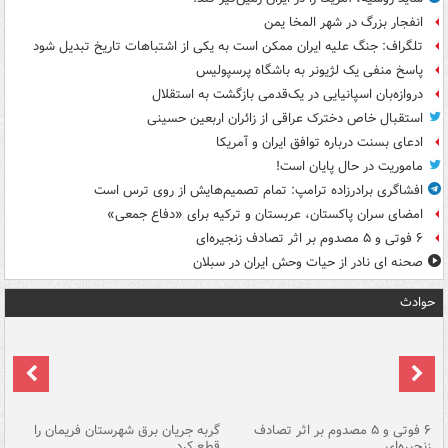
انفجار بزرگ در شهر المخا یمن
تلگراف: جنگ علیه ایران ممکن است به یکی از اشتباهات تاریخ تبدیل شود
پاسخ منفی یک لژیونر به باشگاه پرسپولیس
دروازه‌بان اسپانیایی در یک‌قدمی بازگشت به استقلال
استقبال خاص دخترک عراقی از زائران اربعین حسینی
ادعای بسنت درباره توافق ایران و آمریکا
ماموریت در حال پایان است!
افشاگری برادرزاده ترامپ: تمام تصمیم‌هایش از روی ترس است
امضای سران پاکستان، عربستان و ترکیه برای «دفاع جمعی»
۶ فوتی و ۵ مصدوم بر اثر تصادف زنجیره‌ای
صحنه ای نادر از حیات وحش ایران در سبلان
حوادث
۶ فوتی و ۵ مصدوم بر اثر تصادف
گربه جریان برق شهرستان فریمان را
رگ
زنجیره‌ای
قطع کرد