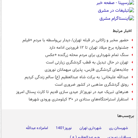
اخبار مرتبط
حضور مخبر و زاکانی در قبله تهران/ دیدار بی‌واسطه با مردم +فیلم
جشنواره برج میلاد تهران تا ۱۲ فروردین ادامه دارد
سنگ تمام شهرداری برای مردم محله زرگنده +عکس
تهران در حال تبدیل به قطب گردشگری زیارتی است
جاذبه‌های گردشگری فارس، پذیرای میهمانان نوروزی
عبدالله علیخانی: به برکت شاه عبدالعظیم (ع) سالم زندگی کردیم
رونق گردشگری مذهبی در کشور ضروری است
هنرهای تبریک عید در نوروز/از عیدی سازی قدیم تا کارت پستال امروز
استقرار استراحتگاه‌های ستادی در ۳۰ کیلومتری ورودی شهرها
برچسب‌ها
شهرستان ری
شهرداری تهران
نوروز1401
امامزاده عبدالله
مسافران نوروزی
حرم عبدالعظیم ( ع )