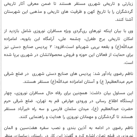
زیارتی و تاریخی شهرری مستقر هستند تا ضمن معرفی آثار تاریخی
گردشگران را با تاریخ کهن و ظرفیت های تاریخی و مذهبی این شهرستان
آشنا کنند.
وی با بیان اینکه تورهای ری‌گردی ویژه مسافران نوروزی شامل بازدید از
امکان تاریخی برج طغرل، چشمه علی، آرامگاه ابن بابویه، امامزاده
عبدالله(ع) و بقعه بی‌بی شهربانو است،افزود: ۲ پردیس صنایع دستی نیز
برای حمایت از فعالان این حوزه و فروش محصولاتشان در شهرری برپا شده
است.
ناظم رضوی یادآور شد: پردیس های صنایع دستی شهرری در ضلع شرقی
حرم عبدالعظیم( ع) و آستان امامزاده عبدالله(ع) مستقر هستند.
این مسئول بیان داشت: همچنین برای رفاه حال مسافران نوروزی، چهار
ایستگاه اطلاع رسانی در ورودی عوارض قم به تهران، ضلع شرقی حرم
حضرت عبدالعظیم (ع)، میدان سلمان فارسی و سه راه خیرآباد مستقر
هستند تا گردشگران و مهمانان نوروزی را هدایت و راهنمایی کنند.
ناظم رضوی در ادامه به آذین بندی و نصب سفره هفت‌سین و المان
نوروزی در قبله تهران اشاره کرد و گفت: این کار در راستای زیباسازی منظر