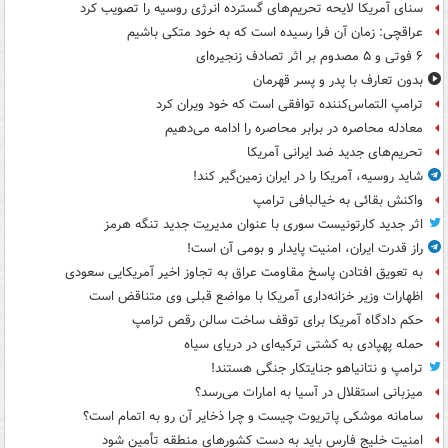
سنای آمریکا لایحه تحریم‌های گسترده انرژی روسیه را تصویب کرد
عراقچی: زمان آن فرا رسیده است که به خود متکی باشیم
۶ فوتی و ۵ مصدوم بر اثر تصادف زنجیره‌ای
بدون تعارف با پدر و پسر قهرمان
ترامپ التماس‌کننده توافقی است که خود ویران کرد
معادله محاصره در برابر محاصره را ادامه می‌دهیم
تحریم‌های جدید ضد ایرانی آمریکا
شاید روسیه، آمریکا را در ایران زمین‌گیر کند!
واکنش بقائی به خیالبافی ترامپ
اثر جدید کارتونیست سوری با عنوان مدیریت جدید تنگه هرمز
راز قدرت ایران، امنیت پایدار و بومی آن است!
به تعویق افتادن پاسخ مقاومت عراق به تجاوز اخیر آمریکایی سعودی
اظهارات وزیر خزانه‌داری آمریکا با مواضع قبلی وی متناقض است
حکم دادگاه آمریکا برای توقف ساخت سالن رقص ترامپ
حمله پهپادی به کشتی ترکیه‌ای در دریای سیاه
ترامپ و نتانیاهو جنایتکار جنگی هستند!
میزبانی استقلال در آسیا به امارات می‌رسد؟
سامانه موشکی پاتریوت چیست و چرا ذخایر آن رو به اتمام است؟
امنیت خلیج فارس باید به دست کشورهای منطقه تأمین شود