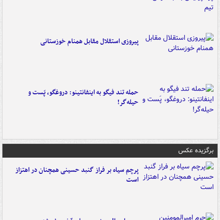
پیروزی استقلال مقابل همنام خوزستانی
حمله تند فیگو به اینفانتینو: دروغگو، پَست‌ و
حیله‌گر!
برگزیده عکس
پرچم سیاه بر فراز گنبد حسینی همچنان در اهتزاز
است