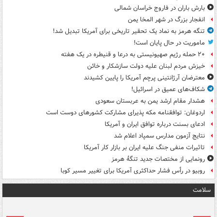
بارش باران در فاروج خراسان شمالی
انفجار بزرگ در شهر المخا یمن
تنگه هرمز به نماد یک تحقیر تاریخی برای آمریکا تبدیل شد!
ماموریت در حال پایان است!
۲۰ حمله رژیم صهیونیستی به درعا و قنیطره در یک هفته
خیزش مردم لبنان علیه دولت سازشکار و خائن
معترضان آرژانتینی پرچم آمریکا را پایین کشیدند
شکاف‌های عمیق در اسرائیل!
هشدار مقام ارشد یمن به عربستان سعودی
اردوغان: توافقنامه مکه پذیرای مشارکت کشورهای دوست است
ادعای بسنت درباره توافق ایران و آمریکا
نتایج آزمون مدارس سمپاد اعلام شد
تاثیرات منفی جنگ علیه ایران بر بازار کار آمریکا
رونمایی از مختصات جدید تنگۀ هرمز
روبیو در رأس فشار حداکثری آمریکا برای تغییر مسیر کوبا
سلامت