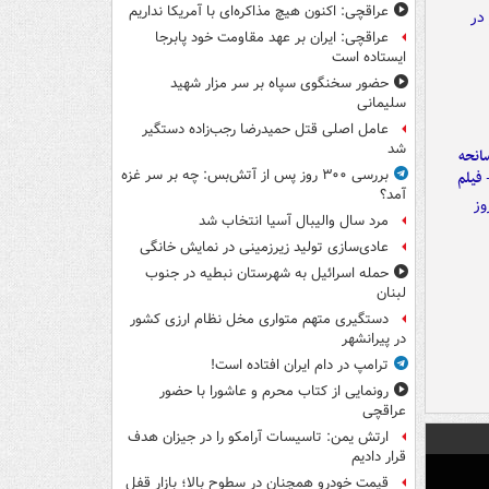
عراقچی: اکنون هیچ مذاکره‌ای با آمریکا نداریم
عراقچی: ایران بر عهد مقاومت خود پابرجا
ایستاده است
حضور سخنگوی سپاه بر سر مزار شهید
سلیمانی
عامل اصلی قتل حمیدرضا رجب‌زاده دستگیر
شد
انحه
بررسی ۳۰۰ روز پس از آتش‌بس: چه بر سر غزه
 فیلم
آمد؟
مرد سال والیبال آسیا انتخاب شد
عادی‌سازی تولید زیرزمینی در نمایش خانگی
حمله اسرائیل به شهرستان نبطیه در جنوب
لبنان
دستگیری متهم متواری مخل نظام ارزی کشور
در پیرانشهر
ترامپ در دام ایران افتاده است!
رونمایی از کتاب محرم و عاشورا با حضور
عراقچی
ارتش یمن: تاسیسات آرامکو را در جیزان هدف
قرار دادیم
قیمت خودرو همچنان در سطوح بالا؛ بازار قفل