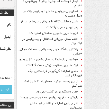
دیدار دوستانه اما جدی؛ اینتر ۲- یوونتوس ۱
+فیلم
تساوی پرسپولیس مقابل الومینیوم اراک در
نظر شم
دیدار دوستانه
دلیل مخالفت AFC با میزبانی آبی‌ها در عراق
نام
پدر لیونل مسی درگذشت
قرارداد مربی خارجی استقلال تمدید شد
ایمیل
اعلام محل میزبانی استقلال و پرسپولیس در
لیگ برتر
نظر شما 
واکنش باشگاه خیبر به حواشی صفحات مجازی
+عکس
خوشبینی بارسلونا به عملی شدن انتقال رودری
ترک ها روی ستاره بلژیکی دست گذاشتند
حضور نماینده گل‌گهر در قرعه‌کشی لیگ
قهرمانان آسیا
*
لطفا عدد م
از این به بعد دیگر نامه‌های استقلال را امضا
نمی‌کنم
چمن دستگردی زیر کشت نمی‌رود
بازیکن سابق پرسپولیس به فجرسپاسی پیوست
اخراج بدون تعارف در انتظار فرد خاطی
این مطالب
پرسپولیس