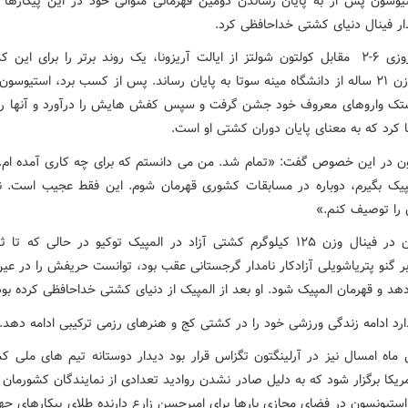
یوسون پس از به پایان رساندن دومین قهرمانی متوالی خود در این پیکارها و
ار فینال دنیای کشتی خداحافظی کرد.
او در پیروزی ۶-۲ مقابل کولتون شولتز از ایالت آریزونا، یک روند برتر را برای این
سنگین وزن ۲۱ ساله از دانشگاه مینه سوتا به پایان رساند. پس از کسب برد، استیوسون
ک واروهای معروف خود جشن گرفت و سپس کفش هایش را درآورد و آنها را 
کرد که به معنای پایان دوران کشتی او است.
 در این خصوص گفت: «تمام شد. من می دانستم که برای چه کاری آمده ام. ق
پیک بگیرم، دوباره در مسابقات کشوری قهرمان شوم. این فقط عجیب است. ن
 را توصیف کنم.»
استیوسون در فینال وزن ۱۲۵ کیلوگرم کشتی آزاد در المپیک توکیو در حالی که ت
ابر گنو پتریاشویلی آزادکار نامدار گرجستانی عقب بود، توانست حریفش را در عین
 و قهرمان المپیک شود. او بعد از المپیک از دنیای کشتی خداحافظی کرده بود
ارد ادامه زندگی ورزشی خود را در کشتی کج و هنرهای رزمی ترکیبی ادامه دهد.
ن ماه امسال نیز در آرلینگتون تگزاس قرار بود دیدار دوستانه تیم های ملی ک
مریکا برگزار شود که به دلیل صادر نشدن روادید تعدادی از نمایندگان کشورمان
استیونسون در فضای مجازی بارها برای امیرحسن زارع دارنده طلای پیکارهای جه