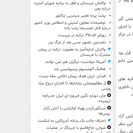
 بعد از
واکنش عربستان و قطر به بیانیه شورای امنیت
درباره یمن
پشت پرده تغییر سرمربی تراکتور
 کشتی گیر
توضیحات معاون امنیتی و انتظامی وزیر کشور
 با اجرای
درباره قتل حمیدرضا رجب زاده
در مرکز
رویای اف-۳۵ ترکیه در بن‌بست
نخستین تصویر مسی بعد از مرگ پدر
واکنش کنایه‌آمیز به عضویت ترکیه در پیمان
رار بود
مشترک با عربستان
می دانم
آمریکا نتوانست؛ دیگران هم نمی توانند
هافبک آلومینیوم پرسپولیسی شد
فیدان: ایران هدف پیمان دفاعی مکه نیست
ا ثانیه های
از مظلوم‌نمایی براندازها تا افشای دروغ مراد
 ناباوری
ویسی
.
جان دوباره نگین فیروزه ای ایران «دریاچه
ارومیه»
سرنگون‌کردن پهپاد اوکراینی با آتش رگبار
روس‌ها
شتی آزاد
اعتراف جالب یک رسانه آمریکایی به شکست
 این سفر
شوخی حاج‌قاسم با خبرنگار در عملیات
انی سال