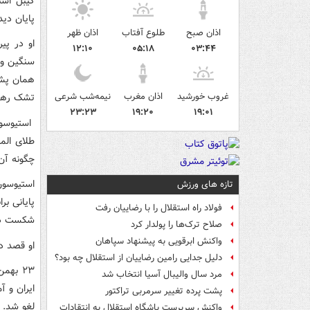
گیبل است
پایان دید
اذان صبح
طلوع آفتاب
اذان ظهر
۱۲:۱۰
۰۵:۱۸
۰۳:۴۴
همان پشت
غروب خورشید
اذان مغرب
نیمه‌شب شرعی
تشک رها 
۲۳:۲۳
۱۹:۲۰
۱۹:۰۱
استیوسون
طلای الم
چگونه آن
تازه های ورزش
پایانی بر
فولاد راه استقلال را با رضاییان رفت
شکست دهد
صلاح ترک‌ها را پولدار کرد
واکنش ابرقویی به پیشنهاد سپاهان
او قصد د
دلیل جدایی رامین رضاییان از استقلال چه بود؟
۲۳ بهم
مرد سال والیبال آسیا انتخاب شد
ایران و آ
پشت پرده تغییر سرمربی تراکتور
لغو شد. 
واکنش سرپرست باشگاه استقلال به انتقادات