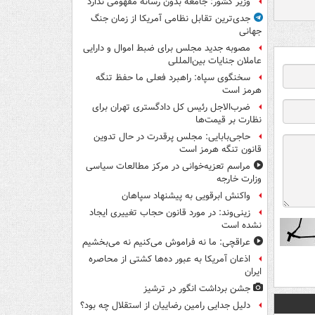
وزیر کشور: جامعه بدون رسانه مفهومی ندارد
جدی‌ترین تقابل نظامی آمریکا از زمان جنگ
جهانی
مصوبه جدید مجلس برای ضبط اموال و دارایی
عاملان جنایات بین‌المللی
سخنگوی سپاه: راهبرد فعلی ما حفظ تنگه
هرمز است
ضرب‌الاجل رئیس کل دادگستری تهران برای
نظارت بر قیمت‌ها
حاجی‌بابایی: مجلس پرقدرت در حال تدوین
قانون تنگه هرمز است
مراسم تعزیه‌خوانی در مرکز مطالعات سیاسی
وزارت خارجه
واکنش ابرقویی به پیشنهاد سپاهان
زینی‌وند: در مورد قانون حجاب تغییری ایجاد
نشده است
عراقچی: ما نه فراموش می‌کنیم نه می‌بخشیم
اذعان آمریکا به عبور ده‌ها کشتی از محاصره
ایران
جشن برداشت انگور در ترشیز
دلیل جدایی رامین رضاییان از استقلال چه بود؟