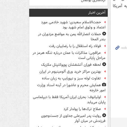
آزادسازی بوکمال
 به آمریکا
آخرین اخبار
حجت‌الاسلام سعیدی: شهید خادمی مورد
اعتماد و وثوق امام شهید بود
حملات انصارالله یمن به مواضع مزدوران در
بندر المخا
فولاد راه استقلال را با رضاییان رفت
عراقچی: مذاکرات با عمان درباره تنگه هرمز در
مراحل پایانی است
لحظه فوران آتشفشان پوپوکتپتل مکزیک
بهترین مراکز خرید ورق آلومینیوم در ایران
تفاوت لوله سبز و نیوپایپ به زبان ساده
همایش محرم و عاشورا در آینه اسناد وزارت
امور خارجه
اولیانوف: بحران ایران-آمریکا فقط با دیپلماسی
پایان می‌یابد
صلاح ترک‌ها را پولدار کرد
روایت پدر امیرعلی جداوی از جست‌وجوی
فرزندش در میان آوار