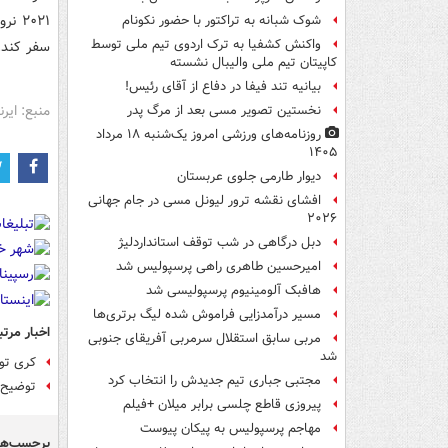
شوک شبانه به تراکتور با حضور نکونام
واکنش کشفیا به ترک اردوی تیم ملی توسط
سفر کند.
کاپیتان تیم ملی والیبال نشسته
بیانیه تند فیفا در دفاع از آقای رئیس!
منبع: ایرنا
نخستین تصویر مسی بعد از مرگ پدر
روزنامه‌های ورزشی امروز یک‌شنبه ۱۸ مرداد
۱۴۰۵
دیوار طارمی جلوی عربستان
افشای نقشه ترور لیونل مسی در جام جهانی
۲۰۲۶
دبل درگاهی در شب توقف استانداردلیژ
امیرحسین طاهری راهی پرسپولیس شد
هافبک آلومینیوم پرسپولیسی شد
مسیر درآمدزایی فراموش شده لیگ برتری‌ها
اخبار مرتب
مربی سابق استقلال سرمربی آفریقای جنوبی
شد
کری توخ
مجتبی جباری تیم جدیدش را انتخاب کرد
توضیح 
پیروزی قاطع چلسی برابر میلان +فیلم
مهاجم پرسپولیس به پیکان پیوست
برچسب‌ها