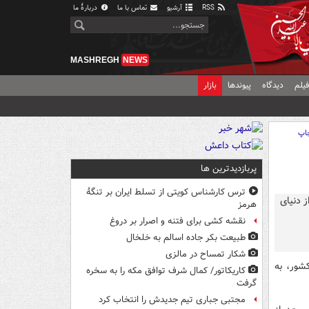
RSS
آرشیو
تماس با ما
دربارهٔ ما
MASHREGH
NEWS
یلم
دیدگاه
پیوندها
بازار
اپ
پربازدیدترین ها
ترس کارشناس کویتی از تسلط ایران بر تنگۀ
هرمز
نقشه کشی برای فتنه و اصرار بر دروغ
طبیعت بکر جاده اسالم به خلخال
شکار تمساح در مالزی
شور، به
کاریکاتور/ کمال شرف توافق مکه را به سخره
گرفت
مجتبی جباری تیم جدیدش را انتخاب کرد