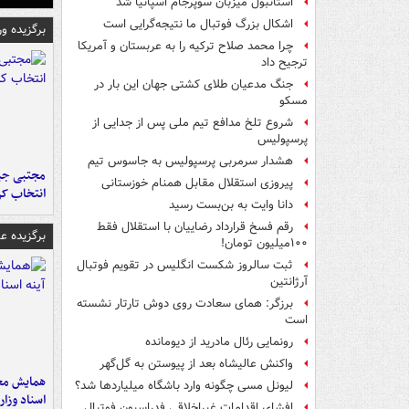
استانبول میزبان سوپرجام اسپانیا شد
اشکال بزرگ فوتبال ما نتیجه‌گرایی است
برگزیده و
چرا محمد صلاح ترکیه را به عربستان و آمریکا
ترجیح داد
جنگ مدعیان طلای کشتی جهان این بار در
مسکو
شروع تلخ مدافع تیم ملی پس از جدایی از
پرسپولیس
هشدار سرمربی پرسپولیس به جاسوس تیم
مجتبی جبا
پیروزی استقلال مقابل همنام خوزستانی
انتخاب کر
دانا وایت به بن‌بست رسید
رقم فسخ قرارداد رضاییان با استقلال فقط
برگزیده 
۱۰۰میلیون تومان!
ثبت سالروز شکست انگلیس در تقویم فوتبال
آرژانتین
برزگر: همای سعادت روی دوش تارتار نشسته
است
رونمایی رئال مادرید از دیومانده
واکنش عالیشاه بعد از پیوستن به گل‌گهر
همایش محر
لیونل مسی چگونه وارد باشگاه میلیاردها شد؟
اسناد وزا
افشای اقدامات غیراخلاقی فدراسیون فوتبال