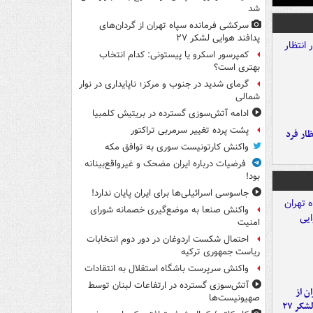
شد
سرکشی فرمانده سپاه تهران از گردان‌های
پدافند هوایی لشکر ۲۷
کمپرسور اسکرو یا پیستونی: کدام انتخاب
بهتری است؟
گرمای شدید در جنوب و مرکز؛ ناپایداری در نوار
شمالی
ادامه آتش‌سوزی گسترده در بریتیش کلمبیا
پشت پرده تغییر سرمربی تراکتور
ار فرد
واکنش کارتونیست سوری به توافق مکه
فرضیات درباره ایران مضحک و غیرواقع‌بینانه
بود!
جاسوسی اسرائیلی‌ها برای ایران پایان ندارد!
واکنش صنعا به موضع‌گیری خصمانه شورای
امنیت
احتمال شکست اردوغان در دور دوم انتخابات
ریاست جمهوری ترکیه
واکنش سرپرست باشگاه استقلال به انتقادات
آتش‌سوزی گسترده در ارتفاعات لبنان توسط
ن از
صهیونیست‌ها
کر ۲۷