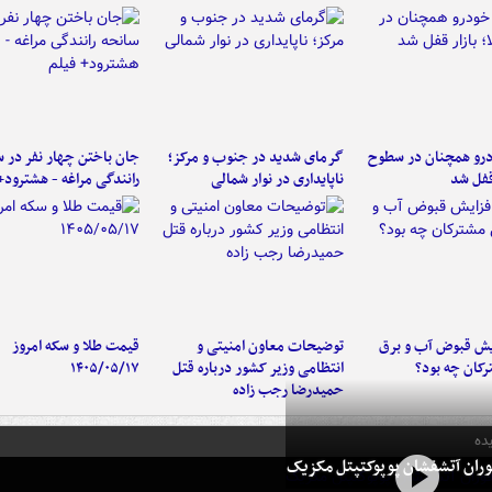
رو همچنان در سطوح
گرمای شدید در جنوب و مرکز؛
جان باختن چهار نفر در س
 قفل شد
ناپایداری در نوار شمالی
رانندگی مراغه - هشترود+
یش قبوض آب و برق
توضیحات معاون امنیتی و
قیمت طلا و سکه امروز
کان چه بود؟
انتظامی وزیر کشور درباره قتل
۱۴۰۵/۰۵/۱۷
حمیدرضا رجب زاده
ده
ران آتشفشان پوپوکتپتل مکزیک