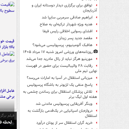
توافق برای برگزاری دیدار دوستانه ایران و
آذربایجان
ابراهیم صادقی سرمربی سایپا شد
هدیه ویژه شهردار ترکیه‌ای به صلاح
افشای رسوایی اخلاقی رئیس فیفا
مقصد جدید پسر زیدان
قیمت خود
هافبک آلومینیوم، پرسپولیسی می‌شود؟
بالا؛ بازار
روزنامه‌های ورزشی امروز ‌شنبه ۱۷ مرداد ۱۴۰۵
مورینیو هرگز نباید از رئال مادرید جدا می‌شد
رقابت ۲۸ والیبالیست برای حضور در فهرست
نهایی تیم ملی
میزبانی استقلال در آسیا به امارات می‌رسد؟
پاسخ منفی یک لژیونر به باشگاه پرسپولیس
عامل افزا
تلاش پزشکان استقلال برای رساندن چشمی به
برخی مشتر
هفته اول لیگ برتر
وینگر آفریقایی پرسپولیس ماندنی شد
دروازه‌بان اسپانیایی در یک‌قدمی بازگشت به
فیلم برگزی
استقلال
لحظه فو
خرید گران استقلال سر از یونان درآورد