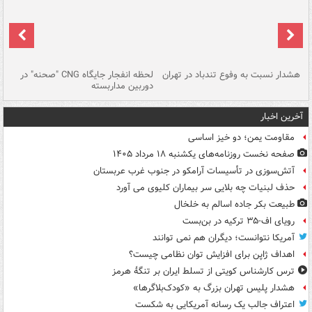
ای
هشدار نسبت به وفوع تندباد در تهران
لحظه انفجار جایگاه CNG "صحنه" در
دس
دوربین مداربسته
ات
آخرین اخبار
مقاومت یمن؛ دو خیز اساسی
صفحه نخست روزنامه‌های یکشنبه ۱۸ مرداد ۱۴۰۵
آتش‌سوزی در تأسیسات آرامکو در جنوب غرب عربستان
حذف لبنیات چه بلایی سر بیماران کلیوی می آورد
طبیعت بکر جاده اسالم به خلخال
رویای اف-۳۵ ترکیه در بن‌بست
آمریکا نتوانست؛ دیگران هم نمی توانند
اهداف ژاپن برای افزایش توان نظامی چیست؟
ترس کارشناس کویتی از تسلط ایران بر تنگۀ هرمز
هشدار پلیس تهران بزرگ به «کودک‌بلاگرها»
اعتراف جالب یک رسانه آمریکایی به شکست