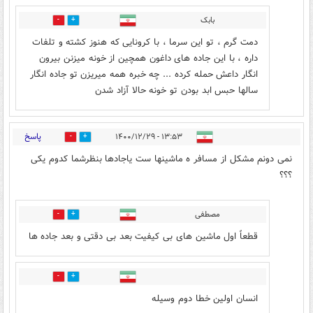
بابک
0
0
دمت گرم ، تو این سرما ، با کرونایی که هنوز کشته و تلفات
داره ، با این جاده های داغون همچین از خونه میزنن بیرون
انگار داعش حمله کرده ... چه خبره همه میریزن تو جاده انگار
سالها حبس ابد بودن تو خونه حالا آزاد شدن
پاسخ
۱۳:۵۳ - ۱۴۰۰/۱۲/۲۹
0
0
نمی دونم مشکل از مسافر ه ماشینها ست یاجادها بنظرشما کدوم یکی
؟؟؟
مصطفی
0
0
قطعاً اول ماشین های بی کیفیت بعد بی دقتی و بعد جاده ها
0
0
انسان اولین خطا دوم وسیله