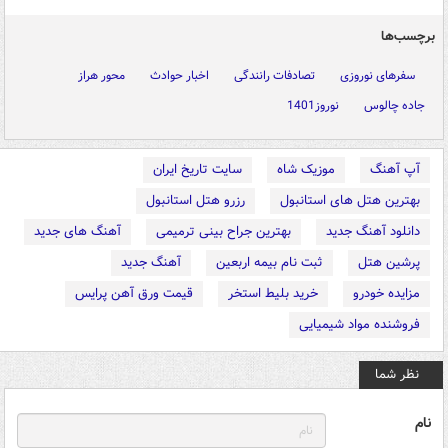
برچسب‌ها
سفرهای نوروزی
تصادفات رانندگی
اخبار حوادث
محور هراز
جاده چالوس
نوروز1401
آپ آهنگ
موزیک شاه
سایت تاریخ ایران
بهترین هتل های استانبول
رزرو هتل استانبول
دانلود آهنگ جدید
بهترین جراح بینی ترمیمی
آهنگ های جدید
پرشین هتل
ثبت نام بیمه اربعین
آهنگ جدید
مزایده خودرو
خرید بلیط استخر
قیمت ورق آهن پرایس
فروشنده مواد شیمیایی
نظر شما
نام