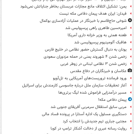
یمن: تشکیل ائتلاف مانع مجازات عربستان بخاطر جنایاتش نمی‌شود
فیدان: ایران هدف پیمان دفاعی مکه نیست
شوخی حاج‌قاسم با خبرنگار در عملیات آزادسازی بوکمال
امیرحسین طاهری راهی پرسپولیس شد
طعنه همتی به وزیر خزانه داری آمریکا
هافبک آلومینیوم پرسپولیسی شد
یونان به دنبال گسترش حضور نظامی در خلیج فارس
زخمی شدن ۴ شهروند یمنی در حمله مزدوران سعودی
زخمی شدن ۳ نظامی لبنانی در زوطر غربی
عکاسان و خبرنگاران در دفاع مقدس
ورود فرمانده تروریست‌های آمریکایی به تل‌آویو
آغاز تحقیقات سازمان ملل درباره جاسوسی کارمندش برای اسرائیل
مسیر درآمدزایی فراموش شده لیگ برتری‌ها
پیمان دفاعی مکه!
مربی سابق استقلال سرمربی آفریقای جنوبی شد
دستگیری مسئول یک اداره آستارا در پرونده فساد مالی
مجتبی جباری تیم جدیدش را انتخاب کرد
روایت رسانه عبری از دخالت آشکار ترامپ در کوبا