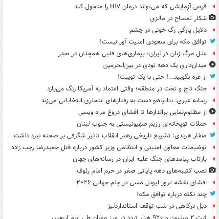
قرص آزمایشی که می‌تواند درمان HIV را متحول کند
شکار تمساح در مالزی
دلایل پارگی رگ خونی در چشم
توافق مکه برای سعودی امنیت آور نیست!
علل مرگ زنان در ایران؛ بیماری‌های قلبی همچنان در صدر
میدان‌داری یک دهه نودی در بین‌الحرمین
از غزه بگویید...! حتی با یک توییت!
جنگ تاج و تخت در منطقه؛ وقتی اعتماد به آمریکا رنگ می‌بازد
رسانه عبری: نتانیاهو دست به رفتارهای انتحاری انتخاباتی می‌زند
از مظلوم‌نمایی براندازها تا افشای دروغ مراد ویسی
حملات توپخانه‌ای رژیم صهیونیستی به جنوب لبنان
صفار هرندی: تشییع تاریخی رهبر انقلاب تاثیر شگرفی بر صحنه نبرد داشت
توضیحات معاون امنیتی و انتظامی وزیر کشور درباره قتل حمیدرضا رجب زاده
بازتاب پیامدهای جنگ علیه ایران در رسانه‌های جهان
نصب کتیبه‌های دهه پایانی صفر در حرم امام رئوف
افشای نقشه ترور لیونل مسی در جام جهانی ۲۰۲۶
چند نکته درباره توافق مکه!
دبل درگاهی در شب توقف استانداردلیژ
ثبت ۲ میلیون و ۹۲۰ هزار تردد در مرز مهران طی ایام اربعین