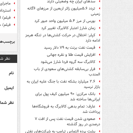
سدهای ایران چه وضعیتی دارند
ماجرای
تردد ۵.۶میلیون زائر اربعین از مرزهای ۶گانه
استرداد ۹ لایحه از سوی دولت و اعلام وصول ۶ طرح و لا
زمینی
فیلم/ افتتاح ۵۵۰۰ 
بورس از مرز ۵.۴ میلیون واحد عبور کرد
فیلم/ س
زمان شارژ اعتبار کالابرگ تغییر کرد
کپلر: اختلال در حرکت کشتی‌ها در تنگه هرمز
ادامه دارد
برچسب‌ها
قیمت نفت برنت به ۷۹ دلار رسید
افزایش قیمت طلا و نقره جهانی
نظر شم
کالابرگ سه گروه فردا شارژ می‌شود
فرار بی‌سابقه کشتی‌های سعودی از باب
نام
المندب
۲.۶ میلیارد بشکه نفت با جنگ علیه ایران به
بازار نرسید
ایمیل
بانک مرکزی: ۹۰ میلیون کیف پول برای
ایرانی‌ها ساخته شد
نظر شما 
عارف: تمام بدهی کالابرگ به فروشگاه‌ها
پرداخت شد
صعودی شدن قیمت نفت پس از افت ۷
درصدی در روز گذشته
پشت پرده التماس ترامپ به شرکت‌های نفتی