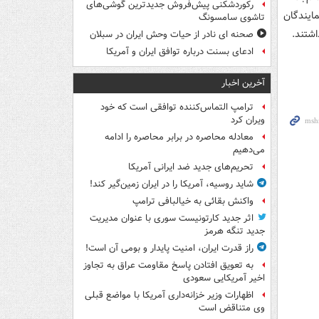
رکوردشکنی پیش‌فروش جدیدترین گوشی‌های
ایندگان
تاشوی سامسونگ
شتند.
صحنه ای نادر از حیات وحش ایران در سبلان
ادعای بسنت درباره توافق ایران و آمریکا
آخرین اخبار
ترامپ التماس‌کننده توافقی است که خود
ویران کرد
معادله محاصره در برابر محاصره را ادامه
می‌دهیم
تحریم‌های جدید ضد ایرانی آمریکا
شاید روسیه، آمریکا را در ایران زمین‌گیر کند!
واکنش بقائی به خیالبافی ترامپ
اثر جدید کارتونیست سوری با عنوان مدیریت
جدید تنگه هرمز
راز قدرت ایران، امنیت پایدار و بومی آن است!
به تعویق افتادن پاسخ مقاومت عراق به تجاوز
اخیر آمریکایی سعودی
اظهارات وزیر خزانه‌داری آمریکا با مواضع قبلی
وی متناقض است