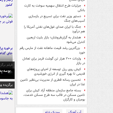
کشور
جزئیات طرح انتقال سهمیه سوخت به کارت
بانکی
دستور وزیر نفت برای تسریع در بازسازی
آسیب‌های جنگ
جنگ با ایران صدای غول‌های نفتی آمریکا را
هم درآورد
هشدار به گران‌فروشان؛ بازار بلیت اربعین
کنترل می‌شود
بزرگترین رشد قیمت ماهانه نفت از مارس رقم
خورد
جای گذا
واردات ۲۰۰ هزار تن گوشت قرمز برای تعادل
در بازار
فیلم برگزی
کیش روی ریل توسعه از احیای پروژه‌های
بوسه‌ پ
قدیمی تا بهره گیری از انرژی خورشیدی
تحسین رسانه قطری از مدیریت بی‌نظیر تامین
غذا در ایران
برگزیده و
بسته جامع سازمان منطقه آزاد کیش برای
تامین مسکن در فالب سه طرح مسکن خدمت،
بومیان و کارگران
آپ آهنگ
موزیک شاه