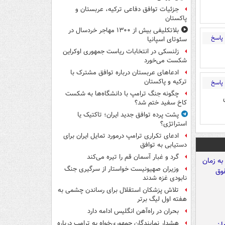
جزئیات توافق دفاعی ترکیه، عربستان و
پاکستان
بلاتکلیفی بیش از ۱۳۰۰ مهاجر خردسال در
پاسخ
سئوتای اسپانیا
زلنسکی در انتخابات ریاست جمهوری اوکراین
شکست می‌خورد
ادعاهای عربستان درباره توافق مشترک با
ترکیه و پاکستان
پاسخ
چگونه جنگ ترامپ با دانشگاه‌ها به شکست
کاخ سفید ختم شد؟
پشت پرده توافق جدید ایران؛ تاکتیک یا
استراتژی؟
ادعای تکراری ترامپ درمورد تمایل ایران برای
دستیابی به توافق
گرد و غبار آسمان قم را تیره می‌کند
وزیران صهیونیست خواستار از سرگیری جنگ
نابودی غزه شدند
تلاش پزشکان استقلال برای رساندن چشمی به
هفته اول لیگ برتر
بحران در راه‌آهن انگلیس ادامه دارد
هشدار نمایندگان جمهوری‌خواه به ترامپ درباره
مان