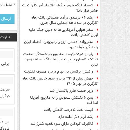
*
لطفا عدد م
انسداد تنگه هرمز چگونه اقتصاد آمریکا را تحت
فشار قرار داد؟
رشد ۶۴ درصدی درآمد عملیاتی بانک رفاه
کارگران در سه‌ماهه ابتدایی سال جاری
سفر هوایی آمریکایی‌ها به دلیل جنگ علیه
ایران کاهش یافت
نظرات
مدنی‌زاده: دشمن آرزوی زمین‌زدن اقتصاد ایران
را به گور خواهد برد
رئیس هیئت‌رئیسه صندوق بازنشستگی صنعت
نفت: برنامه‌ای برای انحلال هلدینگ اهداف وجود
ایرانی
ندارد
واکنش ایرانسل به ابهام درباره مصرف اینترنت
جهش بیش از ۳۳ برابری سود خالص بانک رفاه
کارگران در بهار ۱۴۰۵
سرعت ا
وزیر صمت عازم پاکستان شد
دیگران
یمن ۶ نفتکش سعودی را به مارپیچ آفریقا
انداخت
قیمت نفت ۵ درصد کاهش یافت
رشد آرام دلار ادامه دارد
کالابرگ کودکان دارای سوءتغذیه شارژ شد
فرودگا