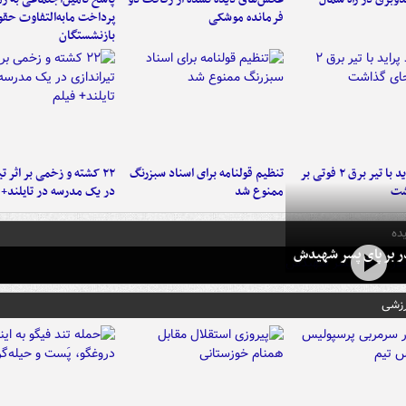
فرمانده‌ موشکی
پرداخت مابه‌التفاوت حق
بازنشستگان
برخورد پراید با تیر برق ۲ فوتی بر
تنظیم قولنامه برای اسناد سبزرنگ
۲۲ کشته و زخمی بر اثر ت
شت
ممنوع شد
در یک مدرسه در تایلند+ 
ده
در بر پای پسر شهیدش
رزشی