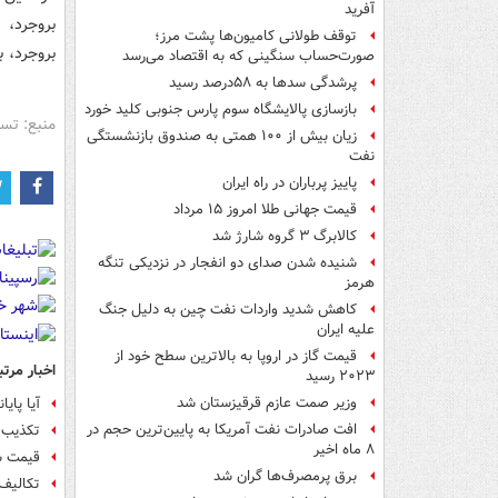
آفرید
بروجرد، 
توقف طولانی کامیون‌ها پشت مرز؛
بروجرد، 
صورت‌حساب سنگینی که به اقتصاد می‌رسد
پرشدگی سدها به ۵۸درصد رسید
بازسازی پالایشگاه سوم پارس جنوبی کلید خورد
منبع: تس
زیان بیش از ۱۰۰ همتی به صندوق‌ بازنشستگی
نفت
پاییز پرباران در راه ایران
قیمت جهانی طلا امروز ۱۵ مرداد
کالابرگ ۳ گروه شارژ شد
شنیده شدن صدای دو انفجار در نزدیکی تنگه
هرمز
کاهش شدید واردات نفت چین به دلیل جنگ
علیه ایران
قیمت گاز در اروپا به بالاترین سطح خود از
اخبار مرتب
۲۰۲۳ رسید
وزیر صمت عازم قرقیزستان شد
آیا پای
افت صادرات نفت آمریکا به پایین‌ترین حجم در
تکذیب 
۸ ماه اخیر
قیمت ش
برق پرمصرف‌ها گران شد
تکالیف 