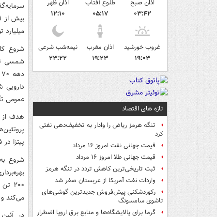
اذان صبح
طلوع آفتاب
اذان ظهر
۱۲:۱۰
۰۵:۱۷
۰۳:۴۲
میلیارد ت
غروب خورشید
اذان مغرب
نیمه‌شب شرعی
۲۳:۲۲
۱۹:۲۳
۱۹:۰۳
شمسی توس
عمومی تأ
تازه های اقتصاد
تنگه هرمز ریاض را وادار به تخفیف‌دهی نفتی
پروتئین‌ه
کرد
پیتزا در 
قیمت جهانی نفت امروز ۱۶ مرداد
قیمت جهانی طلا امروز ۱۶ مرداد
ثبت تاریخی‌ترین کاهش تردد در تنگه هرمز
واردات نفت آمریکا از عربستان صفر شد
رکوردشکنی پیش‌فروش جدیدترین گوشی‌های
می‌کند و حداکثر خامه تو
تاشوی سامسونگ
گرما برای پالایشگاه‌ها و منابع برق اروپا اضطرار
در آئین 