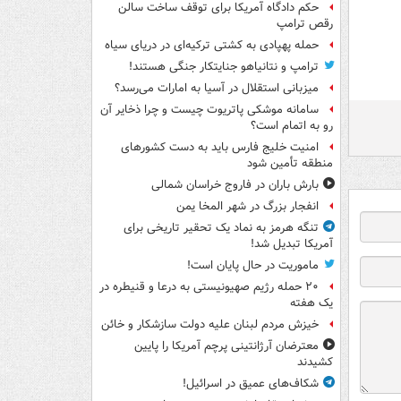
حکم دادگاه آمریکا برای توقف ساخت سالن
رقص ترامپ
حمله پهپادی به کشتی ترکیه‌ای در دریای سیاه
ترامپ و نتانیاهو جنایتکار جنگی هستند!
میزبانی استقلال در آسیا به امارات می‌رسد؟
سامانه موشکی پاتریوت چیست و چرا ذخایر آن
رو به اتمام است؟
امنیت خلیج فارس باید به دست کشورهای
منطقه تأمین شود
بارش باران در فاروج خراسان شمالی
انفجار بزرگ در شهر المخا یمن
تنگه هرمز به نماد یک تحقیر تاریخی برای
آمریکا تبدیل شد!
ماموریت در حال پایان است!
۲۰ حمله رژیم صهیونیستی به درعا و قنیطره در
یک هفته
خیزش مردم لبنان علیه دولت سازشکار و خائن
معترضان آرژانتینی پرچم آمریکا را پایین
کشیدند
شکاف‌های عمیق در اسرائیل!