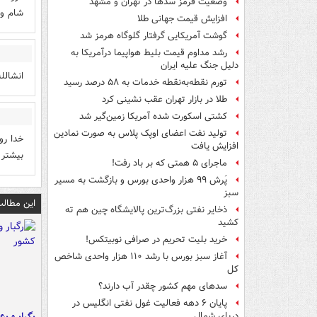
وضعیت قرمز سدها در تهران و مشهد
شام و 
افزایش قیمت جهانی طلا
گوشت آمریکایی گرفتار گلوگاه هرمز شد
رشد مداوم قیمت بلیط هواپیما درآمریکا به
دلیل جنگ علیه ایران
انشالل
تورم نقطه‌به‌نقطه خدمات به ۵۸ درصد رسید
طلا در بازار تهران عقب نشینی کرد
کشتی اسکورت شده آمریکا زمین‌گیر شد
تولید نفت اعضای اوپک پلاس به صورت نمادین
خدا رو
افزایش یافت
بیشتر
ماجرای ۵ همتی که بر باد رفت!
پَرش ۹۹ هزار واحدی بورس و بازگشت به مسیر
سبز
این مطالب
ذخایر نفتی بزرگ‌ترین پالایشگاه چین هم ته
کشید
خرید بلیت تحریم در صرافی نوبیتکس!
آغاز سبز بورس با رشد ۱۱۰ هزار واحدی شاخص
کل
سدهای مهم کشور چقدر آب دارند؟
پایان ۶ دهه فعالیت غول نفتی انگلیس در
رگبار و رع
دریای شمال