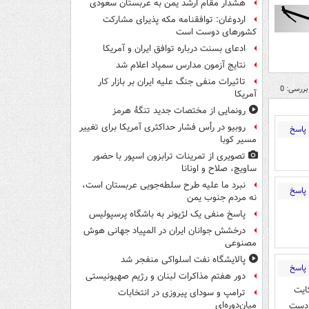
هشدار مقام ارشد یمن به عربستان سعودی
اردوغان: توافقنامه مکه پذیرای مشارکت
کشورهای دوست است
ادعای بسنت درباره توافق ایران و آمریکا
نتایج آزمون مدارس سمپاد اعلام شد
تاثیرات منفی جنگ علیه ایران بر بازار کار
بررسی: 0
آمریکا
رونمایی از مختصات جدید تنگۀ هرمز
روبیو در رأس فشار حداکثری آمریکا برای تغییر
پاسخ
مسیر کوبا
تصویری از تمرینات ترابزون اسپور با حضور
ساویچ، صلاح و اونانا
نبرد ما علیه طرح سلطه‌جویی عربستان است،
پاسخ
نه مردم جنوب یمن
پاسخ منفی یک لژیونر به باشگاه پرسپولیس
درخشش جوانان ایران در المپیاد جهانی هوش
مصنوعی
پالایشگاه نفت اسلواکی منفجر شد
پاسخ
دور هفتم مذاکرات لبنان و رژیم صهیونیستی
ت آلمان ۵عدد این حکایت
ترامپ و سودای پیروزی در انتخابات
 دست
میان‌دوره‌ای