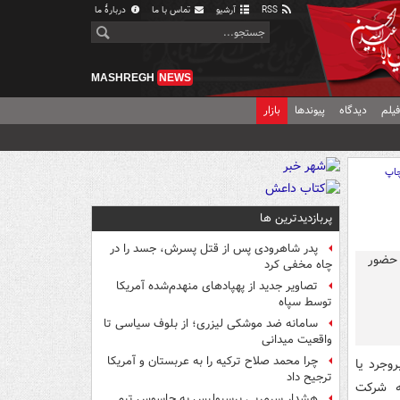
RSS
آرشیو
تماس با ما
دربارهٔ ما
MASHREGH
NEWS
یلم
دیدگاه
پیوندها
بازار
اپ
پربازدیدترین ها
پدر شاهرودی پس از قتل پسرش، جسد را در
چاه مخفی کرد
تصاویر جدید از پهپادهای منهدم‌شده آمریکا
توسط سپاه
سامانه ضد موشکی لیزری؛ از بلوف سیاسی تا
واقعیت میدانی
چرا محمد صلاح ترکیه را به عربستان و آمریکا
وجرد یا
ترجیح داد
ه شرکت
هشدار سرمربی پرسپولیس به جاسوس تیم