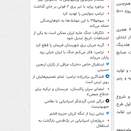
حداث شدهاست، هم‌چنین
برخورد پراید با تیر برق ۲ فوتی بر جای گذاشت
بیش از ۱۹۱ میلیارد تومان اعتبار برای فاز نخست این طرح هزینه شده و ارزش کنونی پروژه ۵۰۰
ترامپ سوئیس را تهدید کرد
سوخو۳۵ با این موشک‌ها به ناوهای‌جنگی
حمله می‌کند
شروع کارخانه شیرخشک بروجرد عنوان کارخانه تولید غذای کودک در انتهای دهه ۶۰ هجری
تلگراف: جنگ علیه ایران ممکن است به یکی از
 ابتدای
اشتباهات تاریخ تبدیل شود
ت نیمه‌تمام رها شد. این طرح در اواسط دهه ۸۰ به هلدینگ
گربه جریان برق شهرستان فریمان را قطع کرد
به شرکت صنایع
ترامپ: فکر می‌کنم جنگ با ایران خیلی زود
پایان می‌یابد
استقبال خاص دخترک عراقی از زائران اربعین
حسینی
درصد در فاز نخست و تولید
افشاگری برادرزاده ترامپ: تمام تصمیم‌هایش از
ه و پنیر
روی ترس است
امضای سران پاکستان، عربستان و ترکیه برای
«دفاع جمعی»
بروجرد در ابتدای آبان ماه سال ۹۸ بوده و شروع
درگیر شدن گردشگر اسپانیایی با نظامی
 در فاز اول طرح
صهیونیست
یرخشک بدون چربی تولید
نمایی زیبا از تنگه کریان جزیره قشم
دروازه‌بان اسپانیایی در یک‌قدمی بازگشت به
استقلال
ام‌جمعه