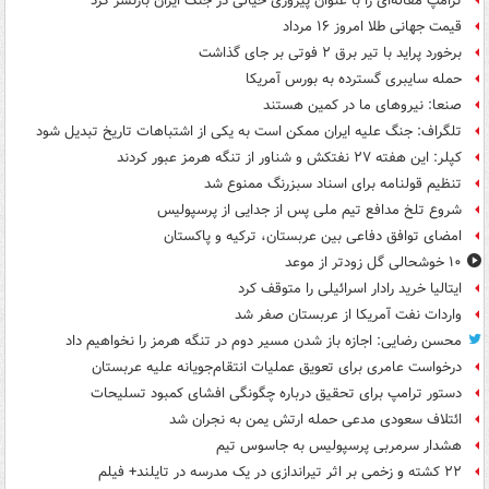
ترامپ مقاله‌ای را با عنوان پیروزی خیالی در جنگ ایران بازنشر کرد
قیمت جهانی طلا امروز ۱۶ مرداد
برخورد پراید با تیر برق ۲ فوتی بر جای گذاشت
حمله سایبری گسترده به بورس آمریکا
صنعا: نیروهای ما در کمین‌ هستند
تلگراف: جنگ علیه ایران ممکن است به یکی از اشتباهات تاریخ تبدیل شود
کپلر: این هفته ۲۷ نفتکش و شناور از تنگه هرمز عبور کردند
تنظیم قولنامه برای اسناد سبزرنگ ممنوع شد
شروع تلخ مدافع تیم ملی پس از جدایی از پرسپولیس
امضای توافق دفاعی بین عربستان، ترکیه و پاکستان
۱۰ خوشحالی گل زودتر از موعد
ایتالیا خرید رادار اسرائیلی را متوقف کرد
واردات نفت آمریکا از عربستان صفر شد
محسن رضایی: اجازه باز شدن مسیر دوم در تنگه هرمز را نخواهیم داد
درخواست عامری برای تعویق عملیات انتقام‌جویانه علیه عربستان
دستور ترامپ برای تحقیق درباره چگونگی افشای کمبود تسلیحات
ائتلاف سعودی مدعی حمله ارتش یمن به نجران شد
هشدار سرمربی پرسپولیس به جاسوس تیم
۲۲ کشته و زخمی بر اثر تیراندازی در یک مدرسه در تایلند+ فیلم