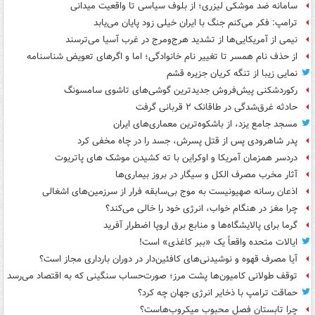
سامانه ضد موشکی لیزری؛ از بلوف سیاسی تا واقعیت میدانی
ترامپ: فکر می‌کنم جنگ با ایران خیلی زود پایان می‌یابد
نیمی از آمریکایی‌ها از تشدید هرج‌ومرج در غرب آسیا می‌ترسند
از حذف نام همسر تا تغییر نام خانوادگی؛ اما و اگرهای تعویض شناسنامه
نمایی زیبا از تنگه کریان جزیره قشم
رکوردشکنی پیش‌فروش جدیدترین گوشی‌های تاشوی سامسونگ
حادثه غرق‌شدگی در طاقانک ۲ قربانی گرفت
مسجد جامع یزد، از باشکوه‌ترین معماری‌های ایران
پدر شاهرودی پس از قتل پسرش، جسد را در چاه مخفی کرد
دردسر همزمان آمریکا و اوکراین با ته کشیدن موشک های پاتریوت
آثار مخرب مصرف الکل و سیگار در بروز بیماری‌ها
اذعان رسانه صهیونیست به موج بی‌سابقه فرار از سرزمین‌های اشغالی
چرا مغز در هنگام خواب، انرژی خود را خالی می‌کند؟
گرما برای پالایشگاه‌ها و منابع برق اروپا اضطرار آفرید
ایالات متحده واقعاً یک «ببر کاغذی» است!
آیا مصرف قهوه و نوشیدنی‌های کافئین‌دار در دوران بارداری مجاز است؟
توقف طولانی کامیون‌ها پشت مرز؛ صورت‌حساب سنگینی که به اقتصاد می‌رسد
حماقت ترامپ با ذخایر انرژی جهان چه کرد؟
چرا تابستان فصل محبوب میکروب‌هاست؟