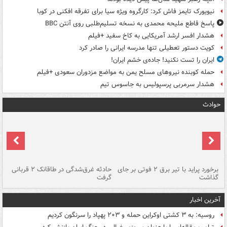
نیویورک تایمز فاش کرد: کارگروه ویژه سیا برای تفرقه افکنی در کوبا
پاسخ قاطع ملیحه محمدی به نسخه تسلیم‌طلبی روی آنتن BBC
هشدار افسر ارشد آمریکایی به کاخ سفید +فیلم
کویت دستور تعطیلی تنها مدرسه ایرانی را صادر کرد
ایران را تست نکنید! جاده‌ی خشم ایران!
حمله کوبنده نیروهای مسلح یمن به مواضع مزدوران سعودی +فیلم
هشدار سرمربی پرسپولیس به جاسوس تیم
حوادث
برخورد پراید با تیر برق ۲ فوتی بر جای
حادثه غرق‌شدگی در طاقانک ۲ قربانی
پد
گذاشت
گرفت
جس
آخرین اخبار
روسیه: به ۳ کشتی اوکراین حمله و ۲۰۳ پهپاد را سرنگون کردیم