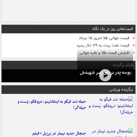
قیمت‌های روز در یک نگاه
قیمت جهانی طلا امروز ۱۵ مرداد
قیمت نفت برنت به ۷۹ دلار رسید
افزایش قیمت طلا و نقره جهانی
فیلم برگزیده
بوسه‌ پدر بر پای پسر شهیدش
برگزیده ورزشی
حمله تند فیگو به اینفانتینو: دروغگو، پَست‌ و
حیله‌گر!
جنجال جدید نیمار در برزیل +فیلم