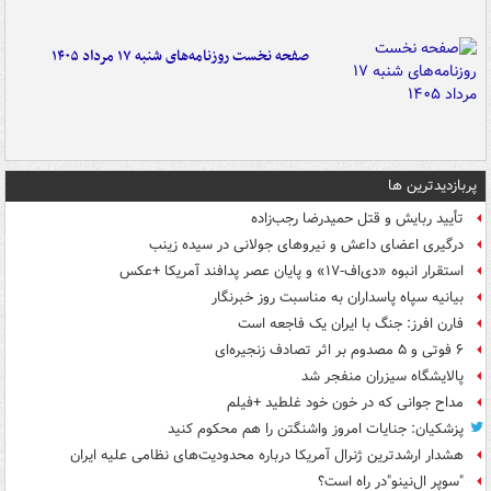
صفحه نخست روزنامه‌های شنبه ۱۷ مرداد ۱۴۰۵
پربازدیدترین ها
تأیید ربایش و قتل حمیدرضا رجب‌زاده
درگیری اعضای داعش و نیروهای جولانی در سیده زینب
استقرار انبوه «دی‌اف‑۱۷» و پایان عصر پدافند آمریکا +عکس
بیانیه سپاه پاسداران به مناسبت روز خبرنگار
فارن افرز: جنگ با ایران یک فاجعه است
۶ فوتی و ۵ مصدوم بر اثر تصادف زنجیره‌ای
پالایشگاه سیزران منفجر شد
مداح جوانی که در خون خود غلطید +فیلم
پزشکیان: جنایات امروز واشنگتن را هم محکوم کنید
هشدار ارشدترین ژنرال آمریکا درباره محدودیت‌های نظامی علیه ایران
"سوپر ال‌نینو"در راه است؟