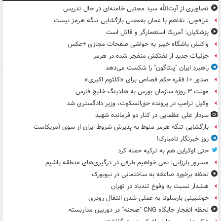
تصاویری از آیت‌الله سید مجتبی خامنه‌ای در حال تدریس
عراقچی: تفاهم با عمان به‌معنی بازگشایی تنگه هرمز نیست
پزشکیان: آمریکا استعمارگر و قاتل است
واکنش باشگاه خیبر به حواشی صفحات مجازی +عکس
جزئیات جدید از نفتکش منفجر شده در هرمز
راهبرد ایران "پنتاگون" را شکست می‌دهد
صدور ۱۰ فقره حکم قصاص برای «کلثوم اکبری»
مهلت ۳ روزه سازمان بورس به هلدینگ خلیج فارس
وکیل ترامپ در پرونده حق‌السکوت، وزیر دادگستری شد
سردار علی عظمایی در کنار دو فرمانده شهید
بازگشایی تنگه هرمز منوط به پذیرش شروط ایران از سوی آمریکاست
روز خبرنگار نامبارک!
حتی اوکراین هم به ترکیه حمله کرد
مسرور بارزانی: نمی خواهیم طرفی در درگیری‌های منطقه باشیم
لحظه برخورد صاعقه به ساختمانی در نیویورک
هشدار نسبت به وفوع تندباد در تهران
خوشبینی بارسلونا به عملی شدن انتقال رودری
لحظه انفجار جایگاه CNG "صحنه" در دوربین مداربسته