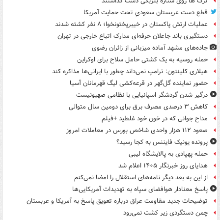
ترک ها روی ستاره بلژیکی دست گذاشتند
قطع دست عربستان سعودیِ تحت حمایت آمریکا
عملیات ارتش پاکستان در خیبرپختونخوا؛ ۸ نفر کشته شدند
دستگیری باند جاعلان حرفه‌ای مدارک اتباع خارجی در تهران
جاده‌های مشهد آماده میزبانی از زائران رضوی
حمله روسیه به یک کشتی حامل سلاح برای اوکراین
هیلاری کلینتون: ترامپ نمی‌داند چطور با ایرانی‌ها مذاکره کند
حضور نماینده گل‌گهر در قرعه‌کشی لیگ قهرمانان آسیا
درگیر شدن گردشگر اسپانیایی با نظامی صهیونیست
کاهش ۳ درصدی مصرف برق برای دومین سال متوالی
مداح جوانی که در خون خود غلطید +فیلم
صعود ۱۱۲ هزار واحدی شاخص بورس در معاملات امروز
پرونده یونیک فایننس به کجا رسید؟
حمله پهپادی به پالایشگاه لیبی
هدایای روز خبرنگار ۱۴۰۵ اعلام شد
از این به بعد دیگر نامه‌های استقلال را امضا نمی‌کنم
پاسخ معنادار هوافضای سپاه به تهدیدات آمریکایی‌ها
توضیحات جدید مقاومت عراق درباره تعویق پاسخ به آمریکا و عربستان
چمن دستگردی زیر کشت نمی‌رود