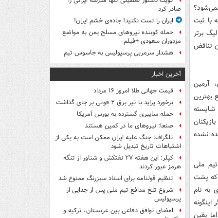
کویت دستور تعطیلی تنها مدرسه ایرانی را
می‌شود؟
صادر کرد
 با ثبت
ایران را تست نکنید! جاده‌ی خشم ایران!
یگ برتر
حمله کوبنده نیروهای مسلح یمن به مواضع
مزدوران سعودی +فیلم
ن تناقض
هشدار سرمربی پرسپولیس به جاسوس تیم
آخرین اخبار
، آرمین
قیمت جهانی طلا امروز ۱۶ مرداد
ع بهترین
برخورد پراید با تیر برق ۲ فوتی بر جای گذاشت
 شایسته
حمله سایبری گسترده به بورس آمریکا
ازیکنان
صنعا: نیروهای ما در کمین‌ هستند
ده نشده
تلگراف: جنگ علیه ایران ممکن است به یکی از
اشتباهات تاریخ تبدیل شود
کپلر: این هفته ۲۷ نفتکش و شناور از تنگه
تیم ملی
هرمز عبور کردند
 که پشت
تنظیم قولنامه برای اسناد سبزرنگ ممنوع شد
 به نام
شروع تلخ مدافع تیم ملی پس از جدایی از
پرسپولیس
 اینگونه
امضای توافق دفاعی بین عربستان، ترکیه و
اما یقین