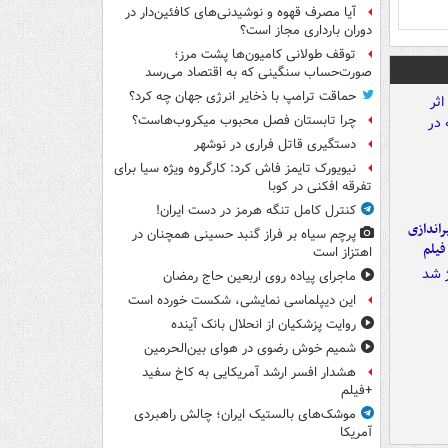
آیا مصرف قهوه و نوشیدنی‌های کافئین‌دار در
دوران بارداری مجاز است؟
توقف طولانی کامیون‌ها پشت مرز؛
صورت‌حساب سنگینی که به اقتصاد می‌رسد
حماقت ترامپ با ذخایر انرژی جهان چه کرد؟
چرا تابستان فصل محبوب میکروب‌هاست؟
دستگیری قاتل فراری در نوشهر
نیویورک تایمز فاش کرد: کارگروه ویژه سیا برای
تفرقه افکنی در کوبا
کنترل کامل تنگه هرمز در دست ایران!
یراندازی
پرچم سیاه بر فراز گنبد حسینی همچنان در
فیلم
اهتزاز است
ماجرای پیاده روی اربعین حاج رمضان
این دیپلماسی نمایشی، شکست خورده است
روایت پزشکیان از انحلال بانک آینده
شمیم خوش رضوی در هوای بین‌الحرمین
هشدار افسر ارشد آمریکایی به کاخ سفید
+فیلم
موشک‌های بالستیک ایران؛ چالش راهبردی
آمریکا