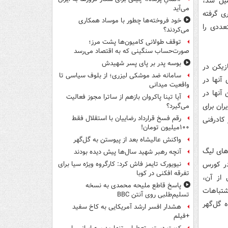
میل شد،
می‌آید
ری گرفته
خود فروخته‌ها چطور با موساد همکاری
عددی را
می‌کردند؟
توقف طولانی کامیون‌ها پشت مرز؛
صورت‌حساب سنگینی که به اقتصاد می‌رسد
بوسه‌ پدر بر پای پسر شهیدش
زیکن در
سامانه ضد موشکی لیزری؛ از بلوف سیاسی تا
آنها در
واقعیت میدانی
 آنها در
آیا تینا پاکروان بازهم از ساترا مجوز فعالیت
ان برای
می‌گیرد؟
رقم فسخ قرارداد رضاییان با استقلال فقط
کادرفنی
۱۰۰میلیون تومان!
واکنش عالیشاه بعد از پیوستن به گل‌گهر
‌های لیگ
آنچه رهبر شهید سال‌ها پیش دیده بودند
در کورس
نیویورک تایمز فاش کرد: کارگروه ویژه سیا برای
تفرقه افکنی در کوبا
 از آن،
پاسخ قاطع ملیحه محمدی به نسخه
شتباهات
تسلیم‌طلبی روی آنتن BBC
ه گل‌گهر
هشدار افسر ارشد آمریکایی به کاخ سفید
+فیلم