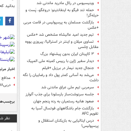
وینیسیوس در رئال مادرید ماندنی شد
بدانید که
حمله تند فیگو به اینفانتینو: دروغگو، پَست‌ و
حیله‌گر!
بازگشت مسلمان به پرسپولیس در قامت مربی
+عکس
تیم جدید امید عالیشاه مشخص شد +عکس
تساوی میلان و اینتر در استرالیا/ پیروزی یووه
مقابل چلسی
۳ کاپیتان ایران بدون پیشنهاد بزرگ
دیدار سفیر ژاپن با رییس کمیته ملی المپیک
جنجال جدید نیمار در برزیل +فیلم
اخبار مرتب
می‌شد به آسانی کمتر پول داد و رضاییان را نگه
مدافع ا
داشت
دربی۹۸ ضایعات فوتبال بود/ هشت بازیکن تیم ملی اضافه هستند
سرمربی تیم ملی عراق ماندنی شد
جلسه سرنوشت‌ساز بارسلونا برای جذب آلوارز
برچسب‌ها
صعود هانیه رستمیان به رده پنجم جهان
بازگشت جام باشگاههای فوتسال آسیا به
تقویم AFC
نظر شم
درس ایتالیایی‌ به بازیکنان استقلال و
پرسپولیس!