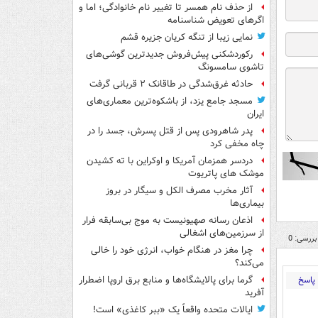
از حذف نام همسر تا تغییر نام خانوادگی؛ اما و
اگرهای تعویض شناسنامه
نمایی زیبا از تنگه کریان جزیره قشم
رکوردشکنی پیش‌فروش جدیدترین گوشی‌های
تاشوی سامسونگ
حادثه غرق‌شدگی در طاقانک ۲ قربانی گرفت
مسجد جامع یزد، از باشکوه‌ترین معماری‌های
ایران
پدر شاهرودی پس از قتل پسرش، جسد را در
چاه مخفی کرد
دردسر همزمان آمریکا و اوکراین با ته کشیدن
موشک های پاتریوت
آثار مخرب مصرف الکل و سیگار در بروز
بیماری‌ها
اذعان رسانه صهیونیست به موج بی‌سابقه فرار
از سرزمین‌های اشغالی
بررسی: 0
چرا مغز در هنگام خواب، انرژی خود را خالی
می‌کند؟
پاسخ
گرما برای پالایشگاه‌ها و منابع برق اروپا اضطرار
آفرید
ایالات متحده واقعاً یک «ببر کاغذی» است!