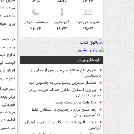
«برای نو
۱۲:۱۰
۰۵:۱۷
۰۳:۴۲
ساعت‌ها و
تا عدم د
غروب خورشید
اذان مغرب
نیمه‌شب شرعی
برای هواد
۲۳:۲۲
۱۹:۲۳
۱۹:۰۳
در همه ج
زمین مسا
نتایج تیم
تازه های ورزش
لیست تیم
انجام با
شروع تلخ مدافع تیم ملی پس از جدایی از
پرسپولیس
تیم ملی،
هشدار سرمربی پرسپولیس به جاسوس تیم
تیم فوتبا
پیروزی استقلال مقابل همنام خوزستانی در
دیداری تدارکاتی
برتر بود
دانا وایت به بن‌بست رسید
قهرمانی 
رقم فسخ قرارداد رضاییان با استقلال فقط
می‌توانس
۱۰۰میلیون تومان!
ادامه دار
ثبت سالروز شکست انگلیس در تقویم فوتبال
در مسیر 
آرژانتین