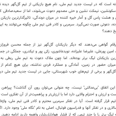
ه است که در لیست جدید تیم ملی، نام هیچ بازیکنی از تیم گل‌گهر دیده ن
 سکونشین، نیمکت نشین و حتی مصدوم دعوت می‌شوند، اما از سعیدصادقی که
 هشت پاس گل و آمار خیره کننده در میزان دوندگی، تاثیرگذارترین بازیکن ل
ده، دعوتی صورت نمی‌گیرد. سرمربی و کادر فنی تیم ملی چگونه می‌توانند به ای
خ دهند؟
رقام گواهی می‌دهند که دیگر بازیکنان گل‌گهر نیز از جمله محسن فروزان
 امین پورعلی، علیرضا علیزاده، نویدعاشوری، زکی پور و تیکدری، جملگی در جم
ترین بازیکنان لیگ برتر بوده‌اند. اما چون ملاک دعوت به تیم ملی ربطی به
میزان حضور در زمین، آمادگی و عملکرد فردی نداشته، برای هیچ کدام از ب
ل‌گهر و برخی از تیم‌های خوب شهرستانی، جایی در لیست جدید تیم ملی دی
این اتفاق ‌"بی‌عدالتی" نیست، چه عنوانی می‌توان روی آن گذاشت؟ پیراهن 
 و ارزش و احترام والایی دارد اما با ارزش‌تر و پراهمیت‌تر از آن تفکری است
یم قرار گرفته است. آیا در تفکر سرمربی محترم و کادر فنی تیم ملی، واژه‌ای
لاری و در تفکر آنها و فدراسیون فوتبال، اصلی به نام "نگاه ملی" وجود دارد. اگر
یگ برتر را با چند تیمی که از فشار هواداران‌شان واهمه دارید ادامه دهید. 