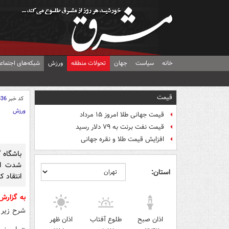
خانه
سیاست
جهان
تحولات منطقه
ورزش
شبکه‌های اجتماع
قیمت
کد خبر
836
ورزش
قیمت جهانی طلا امروز ۱۵ مرداد
قیمت نفت برنت به ۷۹ دلار رسید
افزایش قیمت طلا و نقره جهانی
باشگاه گ
شدت از
استان:
انتقاد کر
به گزار
شرح زیر 
اذان صبح
طلوع آفتاب
اذان ظهر