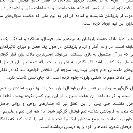
شتن از آنچه که بر باشگاه گل‌گهر سیرجان در فصل جاری فوتبال ایران تح
قت لازم است. از کسرِ ناعادلانه هفت امتیاز و اشتباهات مکرر و ادامه‌دار داو
عوت از بازیکنان شایسته و آماده گل‌گهر به تیم ملی که علامت سوال‌های مت
اران این تیم ایجاد کرده است.
ای دنیا ملاک دعوت بازیکنان به تیم‌های ملی فوتبال، عملکرد و آمادگی یک با
بقه است. در واقع آمار و ارقام بازیکنان در طول یک فصل و میزان تاثیرگذاری 
ی که در آن مشغول به بازی هستند، می‌تواند اصلی‌ترین ملاک برای قرار گرفتن
 ملیِ یک کشور باشد. اگر نگاهی به آخرین لیست ارائه شده تیم ملی فوتبال ایر
زی‌های مقدماتی جام جهانی بیندازید، متوجه این تناقض خواهید شد که در تفکر 
 این ملاک مهم به شکلی وارونه جلوه کرده است، که جای بسی تأسف دارد.
ل گل‌گهر سیرجان در فصل جاری فوتبال ایران، یکی از بهترین و آماده‌ترین تیم
ه است، و اگر به ناحق آن هفت امتیاز را از این تیم کسر نکرده بودند، قطعا 
قرار داشت. حتی پس از این اتفاق نیز که فشارهای روحی و روانی حاصل
ت منجر به فروپاشی شاکله تیم فوتبال گل‌گهر شود، باز هم این تیم و علیرغم ا
 داوری با صلابت به جمع مدعیان لیگ برگشت تا این امر را اثبات کند که باشگا
حرفه‌ای شدن، قدم‌های خود را به درستی برداشته است.