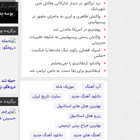
برد تراکتور در دیدار تدارکاتی مقابل مس
فیلم برگزی
شهربابک
بوسه‌ پ
واکنش طاهری و ایری به ماجرای حضور در
پرسپولیس
پوچتینو در آمریکا ماندنی شد
برگزیده و
واکنش رسمی پرسپولیس به شایعه تغییرات
مدیریتی
اسپک فضایی رکورد لیگ ملت‌ها را شکست
+عکس
والدانو: اینفانتینو را نمی‌بخشم
اینفانتینو برای بقا دست به دامن ترامپ شد
حمله تند ف
دروغگو، پَ
آپ آهنگ
موزیک شاه
دانلود آهنگ جدید
سایت تاریخ ایران
برگزیده 
بهترین هتل های استانبول
رزرو هتل استانبول
بهترین جراح بینی ترمیمی
آهنگ های جدید
دانلود آهنگ جدید