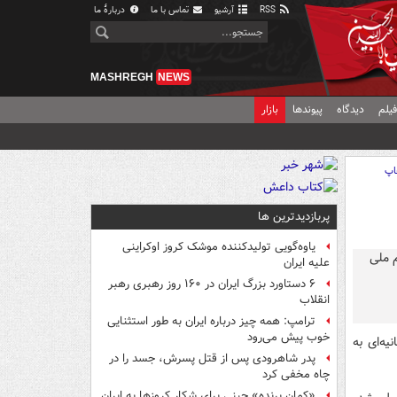
RSS
آرشیو
تماس با ما
دربارهٔ ما
MASHREGH
NEWS
یلم
دیدگاه
پیوندها
بازار
اپ
پربازدیدترین ها
یاوه‌گویی تولیدکننده موشک کروز اوکراینی
علیه ایران
۶ دستاورد بزرگ ایران در ۱۶۰ روز رهبری رهبر
انقلاب
ترامپ: همه چیز درباره ایران به طور استثنایی
خوب پیش می‌رود
یه‌ای به
پدر شاهرودی پس از قتل پسرش، جسد را در
چاه مخفی کرد
«کمانِ پرنده» چینی برای شکار کروزها به ایران