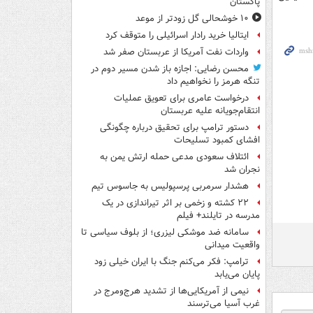
پاکستان
۱۰ خوشحالی گل زودتر از موعد
ایتالیا خرید رادار اسرائیلی را متوقف کرد
واردات نفت آمریکا از عربستان صفر شد
محسن رضایی: اجازه باز شدن مسیر دوم در
تنگه هرمز را نخواهیم داد
درخواست عامری برای تعویق عملیات
انتقام‌جویانه علیه عربستان
دستور ترامپ برای تحقیق درباره چگونگی
افشای کمبود تسلیحات
ائتلاف سعودی مدعی حمله ارتش یمن به
نجران شد
هشدار سرمربی پرسپولیس به جاسوس تیم
۲۲ کشته و زخمی بر اثر تیراندازی در یک
مدرسه در تایلند+ فیلم
سامانه ضد موشکی لیزری؛ از بلوف سیاسی تا
واقعیت میدانی
ترامپ: فکر می‌کنم جنگ با ایران خیلی زود
پایان می‌یابد
نیمی از آمریکایی‌ها از تشدید هرج‌ومرج در
غرب آسیا می‌ترسند