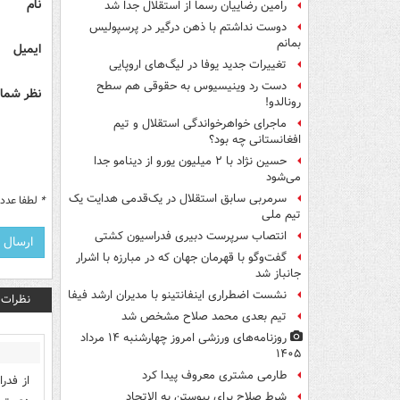
نام
رامین رضاییان رسماً از استقلال جدا شد
دوست نداشتم با ذهن درگیر در پرسپولیس
بمانم
ایمیل
تغییرات جدید یوفا در لیگ‌های اروپایی
دست رد وینیسیوس به حقوقی هم سطح
نظر شما 
رونالدو!
ماجرای خواهرخواندگی استقلال و تیم
افغانستانی چه بود؟
حسین نژاد با ۲ میلیون یورو از دینامو جدا
می‌شود
سرمربی سابق استقلال در یک‌قدمی هدایت یک
*
لطفا عدد م
تیم ملی
انتصاب سرپرست دبیری فدراسیون کشتی
گفت‌وگو با قهرمان جهان که در مبارزه با اشرار
جانباز شد
نشست اضطراری اینفانتینو با مدیران ارشد فیفا
نظرات
تیم بعدی محمد صلاح مشخص شد
روزنامه‌های ورزشی امروز چهارشنبه ۱۴ مرداد
۱۴۰۵
طارمی مشتری معروف پیدا کرد
شرط صلاح برای پیوستن به الاتحاد