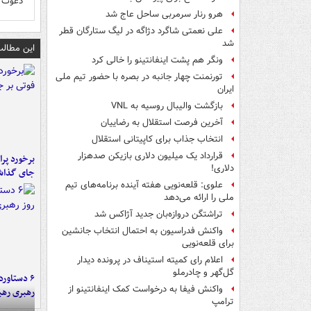
دعوت ن
هرو رنار سرمربی ساحل عاج شد
علی نعمتی شاگرد دژاگه در لیگ ستارگان قطر
شد
این مطالب
ونگر هم پشت اینفانتینو را خالی کرد
تورنمنت چهار جانبه در بصره با حضور تیم ملی
ایران
بازگشت والیبال روسیه به VNL
آخرین فرصت استقلال به رضاییان
انتخاب جذاب برای کاپیتانی استقلال
قرارداد یک میلیون دلاری بازیکن صدهزار
دلاری!
جای گذا
علوی: قلعه‌نویی هفته آینده برنامه‌های تیم
ملی را ارائه می‌دهد
تراِشتگن دروازه‌بان جدید آژاکس شد
واکنش فدراسیون به احتمال انتخاب جانشین
برای قلعه‌نویی
اعلام رای کمیته استیناف در پرونده دیدار
گل‌گهر و چادرملو
واکنش فیفا به درخواست کمک اینفانتینو از
رهبری رهب
ترامپ