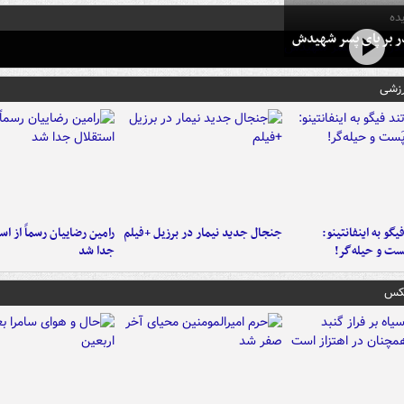
ده
در بر پای پسر شهیدش
رزشی
یگو به اینفانتینو:
جنجال جدید نیمار در برزیل +فیلم
رامین رضاییان رسماً از اس
ست‌ و حیله‌گر!
جدا شد
عکس