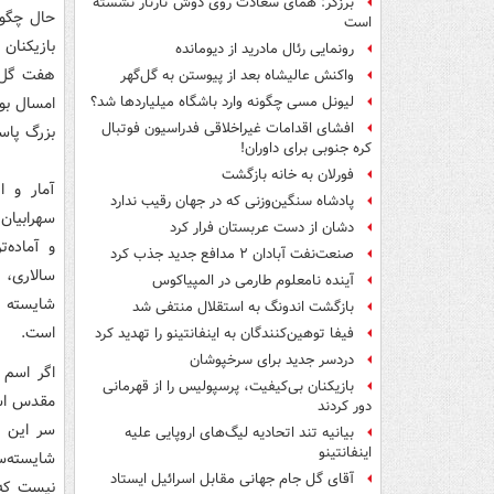
برزگر: همای سعادت روی دوش تارتار نشسته
حال چگون
است
بازیکنان
رونمایی رئال مادرید از دیومانده
هفت گل و
واکنش عالیشاه بعد از پیوستن به گل‌گهر
امسال بو
لیونل مسی چگونه وارد باشگاه میلیاردها شد؟
افشای اقدامات غیراخلاقی فدراسیون فوتبال
بزرگ پاس
کره جنوبی برای داوران!
فورلان به خانه بازگشت
آمار و ا
پادشاه سنگین‌وزنی که در جهان رقیب ندارد
سهرابیان،
دشان از دست عربستان فرار کرد
و آماده‌
صنعت‌نفت آبادان ۲ مدافع جدید جذب کرد
سالاری، 
آینده نامعلوم طارمی در المپیاکوس
شایسته گ
بازگشت اندونگ به استقلال منتفی شد
است.
فیفا توهین‌کنندگان به اینفانتینو را تهدید کرد
دردسر جدید برای سرخپوشان
اگر اسم 
بازیکنان بی‌کیفیت، پرسپولیس را از قهرمانی
مقدس است
دور کردند
سر این ت
بیانیه تند اتحادیه لیگ‌های اروپایی علیه
اینفانتینو
شایسته‌سا
آقای گل جام جهانی مقابل اسرائیل ایستاد
نیست که ل