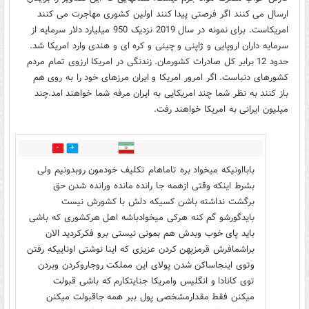
ارسال می کنند اگر فرصتی پیدا کنند اولین کشوری مهاجرت می کنند
امریکاست. برای نمونه در سال 2019 نزدیک 950 میلیارد دلار سرمایه از
سرمایه داران اروپایی و ژاپنی و چینی و کره ای و هندی وارد امریکا شد.
حدود 12 برابر کل صادرات کشورمان. زندنگی در امریکا ارزوی تمام مردم
کشورهای دنباست. اگر امرور امریکا و ایران مرزهای خود را به روی هم
باز کنند به نظر شما چند امریکایی به ایران مرفه شما خواهند امد.چند
میلیون ایرانی به امریکا خواهند رفت.
1
1
بابااونیکه میخواد بره تاماهام تکلیف خودمون روبدونیم ولی
بشرط اینکه وقتی ازهمه جا رانده مانده ورانده شدن حق
برگشت نداشته باشن کسیکه دلش با کشورش نیست
بایدگورشو گم کنه هرکی میخوادباشه اهل هرکشوری که باشی
باید پای خوب وبدش هم بمونی نیستی برو فکرکردید الان
براشمافرش قرمزپهن کردن عزیزی که اینا نوشتی اوناییکه رفتن
وتوی اینجاساکن شدن پولای این مملکت روجاروکردن وبردن
توی کانادا و انگلیس وامریکا جنایتکارم که باشی قبولت
میکنن فقط مقدارمشخصی پول ببر همه جاقبولت میکنن