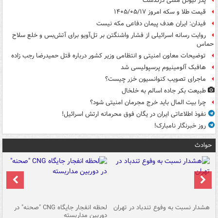
پدر لیونل مسی درگذشت
قیمت طلا و سکه امروز ۱۴۰۵/۰۵/۱۷
فیدان: ایران هدف پیمان دفاعی مکه نیست
روایت رسانه اسرائیلی از فشار واشنگتن بر تل‌آویو برای آتش‌بس و خلع سلاح
حماس
توضیحات معاون امنیتی و انتظامی وزیر کشور درباره قتل حمیدرضا رجب زاده
هافبک آلومینیوم پرسپولیسی شد
ماجرای تصویب کنوانسیون خزر چیست؟
طبیعت بکر جاده اسالم به خلخال
چرا بیت المال باید خرج مجرمان امنیتی شود؟
نفوذ اطلاعاتی ایران در یگان فوق محرمانه ارتش اسرائیل!
روز خبرنگار نامبارک!
حوادث
ای
هشدار نسبت به وفوع تندباد در تهران
لحظه انفجار جایگاه CNG "صحنه" در
دس
دوربین مداربسته
ات