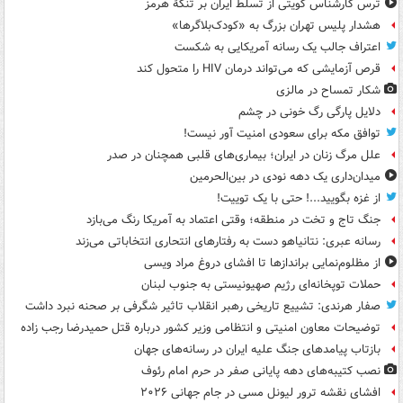
ترس کارشناس کویتی از تسلط ایران بر تنگۀ هرمز
هشدار پلیس تهران بزرگ به «کودک‌بلاگرها»
اعتراف جالب یک رسانه آمریکایی به شکست
قرص آزمایشی که می‌تواند درمان HIV را متحول کند
شکار تمساح در مالزی
دلایل پارگی رگ خونی در چشم
توافق مکه برای سعودی امنیت آور نیست!
علل مرگ زنان در ایران؛ بیماری‌های قلبی همچنان در صدر
میدان‌داری یک دهه نودی در بین‌الحرمین
از غزه بگویید...! حتی با یک توییت!
جنگ تاج و تخت در منطقه؛ وقتی اعتماد به آمریکا رنگ می‌بازد
رسانه عبری: نتانیاهو دست به رفتارهای انتحاری انتخاباتی می‌زند
از مظلوم‌نمایی براندازها تا افشای دروغ مراد ویسی
حملات توپخانه‌ای رژیم صهیونیستی به جنوب لبنان
صفار هرندی: تشییع تاریخی رهبر انقلاب تاثیر شگرفی بر صحنه نبرد داشت
توضیحات معاون امنیتی و انتظامی وزیر کشور درباره قتل حمیدرضا رجب زاده
بازتاب پیامدهای جنگ علیه ایران در رسانه‌های جهان
نصب کتیبه‌های دهه پایانی صفر در حرم امام رئوف
افشای نقشه ترور لیونل مسی در جام جهانی ۲۰۲۶