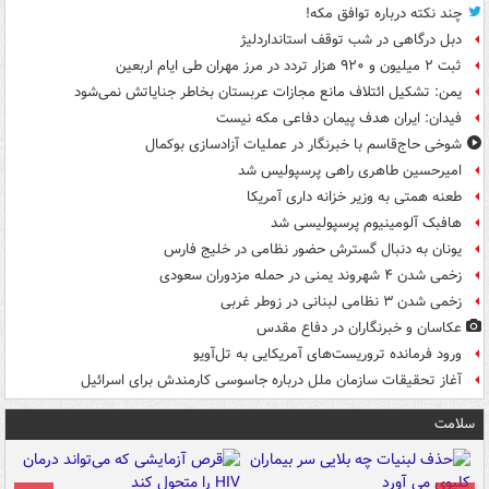
چند نکته درباره توافق مکه!
دبل درگاهی در شب توقف استانداردلیژ
ثبت ۲ میلیون و ۹۲۰ هزار تردد در مرز مهران طی ایام اربعین
یمن: تشکیل ائتلاف مانع مجازات عربستان بخاطر جنایاتش نمی‌شود
فیدان: ایران هدف پیمان دفاعی مکه نیست
شوخی حاج‌قاسم با خبرنگار در عملیات آزادسازی بوکمال
امیرحسین طاهری راهی پرسپولیس شد
طعنه همتی به وزیر خزانه داری آمریکا
هافبک آلومینیوم پرسپولیسی شد
یونان به دنبال گسترش حضور نظامی در خلیج فارس
زخمی شدن ۴ شهروند یمنی در حمله مزدوران سعودی
زخمی شدن ۳ نظامی لبنانی در زوطر غربی
عکاسان و خبرنگاران در دفاع مقدس
ورود فرمانده تروریست‌های آمریکایی به تل‌آویو
آغاز تحقیقات سازمان ملل درباره جاسوسی کارمندش برای اسرائیل
سلامت