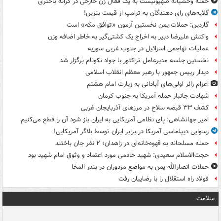
حمله وحشیانه صهیونیست به یک فعال زن خارجی در کرانه باختری
گلایه‌های رای دهندگان به ترامپ از قیمت بنزین!
گاردین: حملات یمن نخستین آزمون «توافق مکه» است
واکنش علیرضا دبیر به اخراج یک کشتی‌گیر به خاطر اضافه وزن
عملیات تهاجمی اسرائیل در جنوب غربی سوریه
نخستین جلسه مدیرعامل تراکتور با جواد نکونام برگزار شد
دیدار رییس جمهور با رهبر معظم انقلاب اسلامی
اعزام زائر اولی‌های آبادانی به زیارت امام هشتم
شهادت جانباز حمله آمریکا به جنوب کرمان
کشف ۳۳ قبضه سلاح در مرزهای آذربایجان غربی
امیر جهانشاهی: پای نظامی آمریکایی به ایران باز شود آن را قطع می‌کنیم
رسوایی دیپلماسی آمریکا در برابر ایران توسط بلاگر آمریکایی!
حمله مسلحانه به قهوه‌خانه‌ای در زاهدان؛ ۲ نفر جان باختند
حجت‌الاسلام سعیدی: شهید خادمی مورد اعتماد و وثوق امام شهید بود
حملات انصارالله یمن به مواضع مزدوران در بندر المخا
فولاد راه استقلال را با رضاییان رفت
سلامت