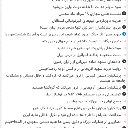
قیمت طلا و سکه امروز یکشنبه ۱۸ مرداد ۱۴۰۵
سود سهام عدالت تا هفته دولت واریز می‌شود
نشست علنی مجازی ۱۸ مرداد ماه مجلس
هزینه باورنکردنی تیم‌های غیرفوتبالی استقلال
مزدور اینترنشنال: اسرائیل تنها متحد مردم ایران است!
دیوید میلر: اگر جنگ امروز تمام شود، ایران پیروز است و آمریکا شکست‌خورده!
دنیس درگاهی: دوست داشتم در جام جهانی بازی کنم
موشک‌های پاتریوت عربستان هم ته‌ کشید
تست مخفیانه پدافند اسرائیل از ترس ایران
جاده‌های مشهد آماده میزبانی از زائران رضوی
روایت فرزند شهید لاریجانی از واکنش او به ردصلاحیتش
پزشکیان: دشمن کسانی را ترور می‌کنند که گره‌گشا و حلال مسائل و مشکلات
جامعه ما هستند
پزشکیان: دشمن آدم‌هایی را ترور می‌کند که گره‌گشا هستند
توضیحاتی درباره سیستم Van VAR در فوتبال ایران
پاسخ نهایی حسین‌نژاد به پرسپولیس
پزشکیان: برادران ما در نیروهای مسلح کاری کردند کارستان
مخالفت نتانیاهو با طرح ۱۵ ماده ای غزه و تکرار لفاظی علیه ایران
تصاویری از عملیات بزرگ و دقیق یمنی ها علیه دشمن سعودی در المخا+فیلم