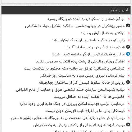
آخرین اخبار
توافق دمشق و مسکو درباره آینده دو پایگاه روسیه
حضور پزشکیان در چهل‌وششمین سالگرد تشکیل جهاد دانشگاهی
تراکتور به دنبال آرش رضاوند
پاپ لئو بار دیگر خواستار پایان جنگ اوکراین شد
شادی بعد از گل در برزیل حادثه آفرید!
ایران به قدرتمندترین بازیگرِ منطقه تبدیل شده!
افشاگری‌های مالدینی از پشت پرده انتخاب سرمربی ایتالیا
کارشناس پاکستانی: توافق سه‌جانبه مکه محکوم به شکست است
پیام فرمانده نیروی زمینی سپاه به مناسبت روز خبرنگار
روایتی از حادثه سقوط کپسول گاز از ساختمان چهارطبقه
بیانیه شدیداللحن سازمان حشد الشعبی عراق و حمایت از فالح الفیاض
خاموشی‌ها تا ۲ هفته آینده به حداقل می‌رسد
مرشایمر: ترامپ فهمیده امکان پیروزی در جنگ علیه ایران وجود ندارد
درستکار: بنای ما بر اخراج نایب قهرمان جهان نیست
روس‌اتم: در حال بازگرداندن متخصصان به نیروگاه هسته‌ای بوشهر هستیم
روایت فرزند شهید لاریجانی از واکنش پدرش به ردصلاحیتش