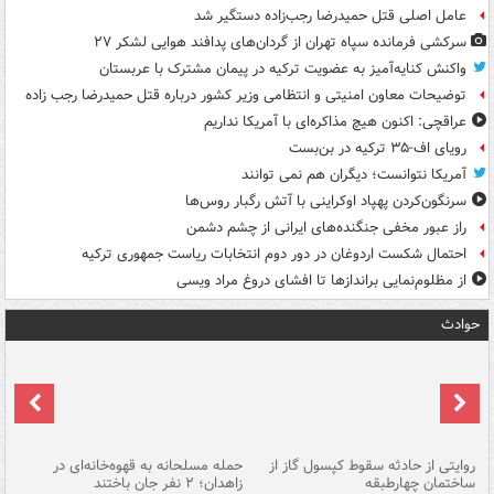
عامل اصلی قتل حمیدرضا رجب‌زاده دستگیر شد
سرکشی فرمانده سپاه تهران از گردان‌های پدافند هوایی لشکر ۲۷
واکنش کنایه‌آمیز به عضویت ترکیه در پیمان مشترک با عربستان
توضیحات معاون امنیتی و انتظامی وزیر کشور درباره قتل حمیدرضا رجب زاده
عراقچی: اکنون هیچ مذاکره‌ای با آمریکا نداریم
رویای اف-۳۵ ترکیه در بن‌بست
آمریکا نتوانست؛ دیگران هم نمی توانند
سرنگون‌کردن پهپاد اوکراینی با آتش رگبار روس‌ها
راز عبور مخفی جنگنده‌های ایرانی از چشم دشمن
احتمال شکست اردوغان در دور دوم انتخابات ریاست جمهوری ترکیه
از مظلوم‌نمایی براندازها تا افشای دروغ مراد ویسی
حوادث
روایتی از حادثه سقوط کپسول گاز از
حمله مسلحانه به قهوه‌خانه‌ای در
عا
ساختمان چهارطبقه
زاهدان؛ ۲ نفر جان باختند
دس