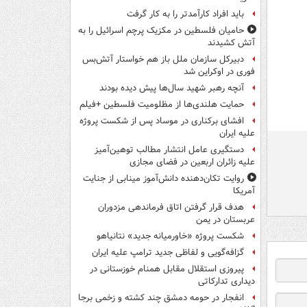
باید افراد کارآمدتر را به کار گرفت
حامیان فلسطین در مکزیک پرچم اسرائیل را به
آتش کشیدند
دبیرکل سازمان ملل باز هم خواستار آتش‌بس
فوری در اوکراین شد
آنچه رهبر شهید سال‌ها پیش دیده بودند
حمایت هلندی‌ها از مظلومیت فلسطین +فیلم
افشای برکناری در موساد پس از شکست پروژه
علیه ایران
دستگیری عامل انتشار مطالب توهین‌آمیز
علیه زائران اربعین در فضای مجازی
روایت تکان‌دهنده دانش‌آموز مینابی از جنایت
آمریکا
هدف قرار گرفتن اتاق‌ فرماندهی مزدوران
عربستان در یمن
شکست پروژه «خاورمیانه جدید» نتانیاهو
گزافه‌گویی و لفاظی جدید ترامپ علیه ایران
پیروزی استقلال مقابل همنام خوزستانی در
دیداری تدارکاتی
انفجار در حومه دمشق چند کشته و زخمی برجا