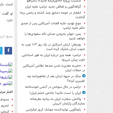
شکست پروژه «خاورمیانه جدید» نتانیاهو
است. بای
گزافه‌گویی و لفاظی جدید ترامپ علیه ایران
انفجار در حومه دمشق چند کشته و زخمی برجا
او گفت ک
گذاشت
دارد.
موج تهدید علیه قضات آمریکایی پس از صدور
حکم علیه ترامپ
یمن: جهان به‌زودی صدای ناله سعودی‌ها را
منبع: ایرنا
خواهد شنید
یونیفل: ارتش اسرائیل در یک روز ۱۱۳ توپ به
جنوب لبنان شلیک کرده است
ترامپ: همه چیز درباره ایران به طور استثنایی
خوب پیش می‌رود
«ضربه مغزی» شدن صدها نظامی آمریکایی
در حملات ایران
جنگ در جبهه لبنان بعد از تفاهم‌نامه چه
تغییری کرده؟
ترامپ در حال سوختن در آتشی خودساخته
اخبار مرتب
ایران را تست نکنید! جاده‌ی خشم ایران!
واکنش سفارت ایران به بیانیه مغرضانه
مدودف 
نمایندگان پارلمان اتریش
تحریم ها روسی
یاوه‌گویی تولیدکننده موشک کروز اوکراینی
کرملین: