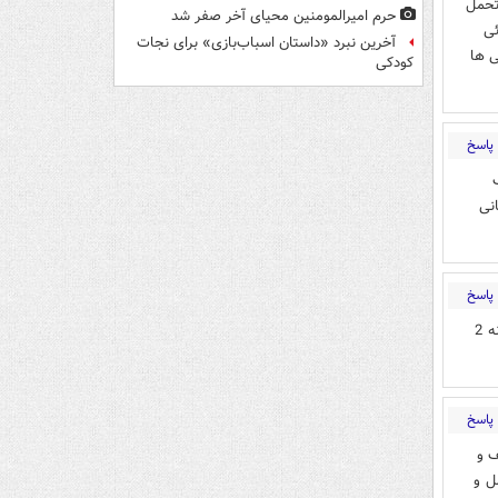
تحمل
حرم امیرالمومنین محیای آخر صفر شد
ئی
آخرین نبرد «داستان اسباب‌بازی» برای نجات
ی ها
کودکی
پاسخ
نی
پاسخ
روسیه در 20 کیلومتری کیف دنبال وادار نمودن رهبران اوکراین به تسلیم سیاسی است وگرنه 2
پاسخ
ف و
ل و