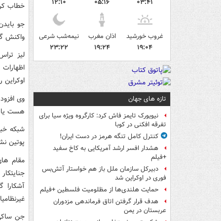
۱۲:۱۰
۰۵:۱۶
۰۳:۴۱
خطاب کرد
جو بایدن
غروب خورشید
اذان مغرب
نیمه‌شب شرعی
واکنش گف
۲۳:۲۲
۱۹:۲۴
۱۹:۰۴
لیز تراس
اظهارات 
اوکراین 
وی افزود
تازه های جهان
هست یا ن
نیویورک تایمز فاش کرد: کارگروه ویژه سیا برای
تفرقه افکنی در کوبا
شبکه خبر
کنترل کامل تنگه هرمز در دست ایران!
پوتین نش
هشدار افسر ارشد آمریکایی به کاخ سفید
+فیلم
مقام های
دبیرکل سازمان ملل باز هم خواستار آتش‌بس
جنایتکار 
فوری در اوکراین شد
آشکارا گ
حمایت هلندی‌ها از مظلومیت فلسطین +فیلم
غیرنظامی
هدف قرار گرفتن اتاق‌ فرماندهی مزدوران
عربستان در یمن
جن ساکی،