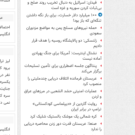
انشاءا
فیدان: اسرائیل به دنبال تخریب روند صلح و
بی‌ثبات کردن سوریه و غزه است
۱۰۰ میلیارد دلار خسارت، برای باز نگه داشتن
عب
تنگه‌ای که باز بود!
احتمال
حمله نیروهای مسلح یمن به مواضع مزدوران
سعودی
انگلیس
زلنسکی: دو پالایشگاه روسیه را هدف قرار
دادیم
نشنال اینترست: آمریکا برای جنگ پهپادی
آماده نیست
لیز تر
پنتاگون جلسه اضطراری برای تأمین تسلیحات
برود ک
برگزار می‌کند
نفر در
عربستان فرمانده ائتلاف دریایی چندملیتی را
یکسره 
منصوب کرد
جنایت 
عملیات امنیتی حشد الشعبی در مرزهای عراق
سره کن
و اردن
نمی دا
روایت گاردین از «دیپلماسی کودکستانی»
ترامپ در برابر ایران
کره شمالی یک موشک بالستیک شلیک کرد
صنعا: عربستان قدرت دور زدن محاصره دریایی
انگلیس
را ندارد