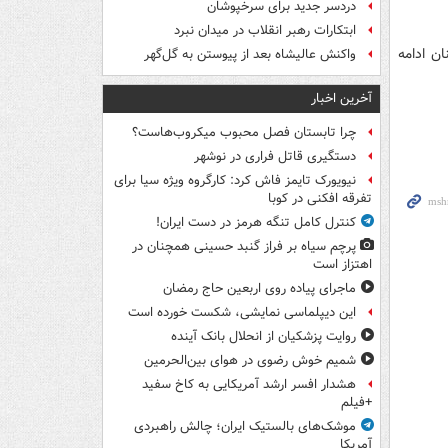
دردسر جدید برای سرخپوشان
ابتکارات رهبر انقلاب در میدان نبرد
ن ادامه
واکنش عالیشاه بعد از پیوستن به گل‌گهر
آخرین اخبار
چرا تابستان فصل محبوب میکروب‌هاست؟
دستگیری قاتل فراری در نوشهر
نیویورک تایمز فاش کرد: کارگروه ویژه سیا برای
تفرقه افکنی در کوبا
کنترل کامل تنگه هرمز در دست ایران!
پرچم سیاه بر فراز گنبد حسینی همچنان در
اهتزاز است
ماجرای پیاده روی اربعین حاج رمضان
این دیپلماسی نمایشی، شکست خورده است
روایت پزشکیان از انحلال بانک آینده
شمیم خوش رضوی در هوای بین‌الحرمین
هشدار افسر ارشد آمریکایی به کاخ سفید
+فیلم
موشک‌های بالستیک ایران؛ چالش راهبردی
آمریکا