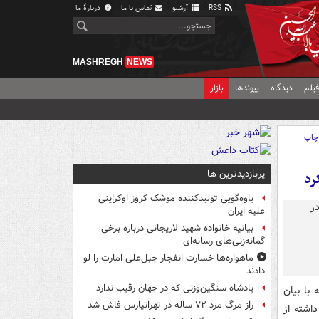
RSS
آرشیو
تماس با ما
دربارهٔ ما
MASHREGH
NEWS
یلم
دیدگاه
پیوندها
بازار
چاپ
پربازدیدترین ها
رد
یاوه‌گویی تولیدکننده موشک کروز اوکراینی
علیه ایران
بیانیه خانواده شهید لاریجانی درباره برخی
گمانه‌زنی‌های رسانه‌ای
ماهواره‌ها خسارت انفجار جبل‌علی امارت را لو
دادند
پادشاه سنگین‌وزنی که در جهان رقیب ندارد
با بیان
راز مرگ مرد ۷۲ ساله در تهرانپارس فاش شد
اشته از