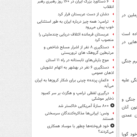
۶ دستاورد بزرگ ایران در ۱۶۰ روز رهبری رهبر
انقلاب
دشان از دست عربستان فرار کرد
ملین در
ترامپ: همه چیز درباره ایران به طور استثنایی
خوب پیش می‌رود
اده است
عربستان فرمانده ائتلاف دریایی چندملیتی را
منصوب کرد
هایی در
دستگیری ۸ نفر از اشرار مسلح شاخص و
مرتبطین گروهک های تروریستی
موج بارش‌های تابستانه در راه ۱۱ استان
رم جنگی
دستگیری ۶ نفر در بهشهر به اتهام تشویش
اذهان عمومی
گی علیه
«کمانِ پرنده» چینی برای شکار کروزها به ایران
می‌آید
درگیری لفظی ترامپ و هگزث بر سر کمبود
ذخایر موشکی
 جنگی و
۸۰۰ سازۀ آمریکایی خاکستر شد
نون آنان
ونس: ایرانی‌ها مذاکره‌کنندگان سرسختی
دن عمدی
هستند
خود فروخته‌ها چطور با موساد همکاری
می‌کردند؟
ود گویا