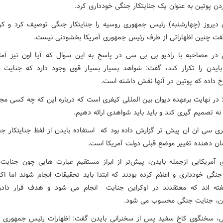
ن پوتین به عنوان یک جنایتکار جنگی خودداری کرد.
 دیروز (چهارشنبه) رئیس جمهوری روسیه را جنایتکار جنگی توصیف کرد و کر
ت چنین اظهاراتی از طرف رئیس جمهوری آمریکا بخشودنی نیست.
 در مصاحبه با رادیو بی بی سی در پاسخ به این سوال که آیا اون نیز آم
بایدن را تکرار کند، گفت: شواهد بسیار بسیار قوی وجود دارد که جنایت 
رخ داده که پوتین در آنها نقش داشته است.
: در نهایت برعهده دیوان بین المللی کیفری است که درباره این که چه کسی مج
ه تصمیم گیری کند و باید باید شواهدی ارائه دهیم.
ی سی ان ان پیش تر گزارش داده بود که استفاده بایدن از لفظ جنایتکار جن
ان دهنده تغییر موضع قبلی دولت آمریکا است.
 آمریکایی ازجمله بایدن، پیش‌تر از ابراز مستقیم عبارت هایی چون جنایت
جنگی خودداری و اعلام کرده بودند که ابتدا باید تحقیقات انجام شوند اما اک
فته اند که معتقدند در اوکراین جنایت انجام می شود و هدف قرار دا
ان، جنایت جنگی محسوب می شود.
 سخنگوی کاخ سفید پس از سخنرانی بایدن گفت: اظهارات رئیس جمهوری خ