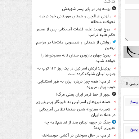
گذاشت
بوسه‌ پدر بر پای پسر شهیدش
رایزنی عراقچی و همتای موریتانی خود درباره
تحولات منطقه
موج تهدید علیه قضات آمریکایی پس از صدور
حکم علیه ترامپ
روایتی از همدلی و همسویی ملت‌ها در مراسم
اربعین
یمن: جهان به‌زودی صدای ناله سعودی‌ها را
خواهد شنید
یونیفل: ارتش اسرائیل در یک روز ۱۱۳ توپ به
جنوب لبنان شلیک کرده است
ترامپ: همه چیز درباره ایران به طور استثنایی
بررسی: 0
خوب پیش می‌رود
عبور از خط قرمز ایران یعنی مرگ!
پاسخ
حمله نیروهای اسرائیلی به خبرنگار پرس‌تی‌وی
«ضربه مغزی» شدن صدها نظامی آمریکایی
در حملات ایران
جنگ در جبهه لبنان بعد از تفاهم‌نامه چه
تغییری کرده؟
پاسخ
ترامپ در حال سوختن در آتشی خودساخته