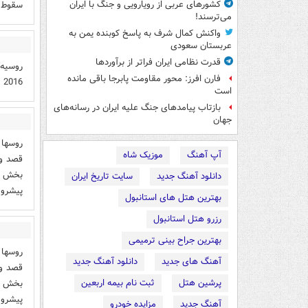
سقوط 
کشورهای عربی از رویارویی و جنگ با ایران
می‌ترسند!
واکنش کمال شرف به پاسخ کوبنده یمن به
عربستان سعودی
قدرت نظامی ایران فراتر از برآوردها
روسیه 
فارن افرز: محور مقاومت پابرجا باقی مانده
2016 قصد دارد اوکراین را به پذیرش شرایط فدراسیون وادار نماید
است
بازتاب پیامدهای جنگ علیه ایران در رسانه‌های
جهان
روسها 
آپ آهنگ
موزیک شاه
بخش بو
دانلود آهنگ جدید
سایت تاریخ ایران
پیشروی
بهترین هتل های استانبول
رزرو هتل استانبول
بهترین جراح بینی ترمیمی
روسها 
آهنگ های جدید
دانلود آهنگ جدید
پرشین هتل
ثبت نام بیمه اربعین
بخش بو
پیشروی
آهنگ جدید
مزایده خودرو