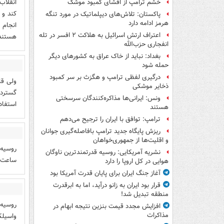
انقلاب
خشم ترامپ از افشای کمبود موشک
کند و 
پاکستان: تلاش‌های دیپلماتیک در مورد تنگه
هرمز ادامه دارد
انجام 
اعتراف ارتش اسرائیل به هلاکت ۲ افسر در تله
هستند
انفجاری حزب‌الله
بغداد: نباید از خاک عراق به کشورهای دیگر
حمله شود
درگیری لفظی ترامپ و هگزث بر سر کمبود
ولی قا
ذخایر موشکی
گسترده
ونس: ایرانی‌ها مذاکره‌کنندگان سرسختی
استفاد
هستند
ترامپ: توافق با ایران را ترجیح می‌دهم
ریزش پایگاه جدید ترامپ بافاصله‌گیری جوانان
و اقلیت‌ها از جمهوری‌خواهان
نشریه آمریکایی: روسیه قدرتمندترین ناوگان
ساعت م
هوایی در کل اروپا را دارد
آغاز جنگ ایران برای پایان قدرت آمریکا بود
قرار بود ایران به زانو درآید، اما به ابرقدرت
منطقه تبدیل شد!
روسیه 
افزایش مجدد قیمت بنزین نتیجه ابهام در
مذاکرات
واسیلک