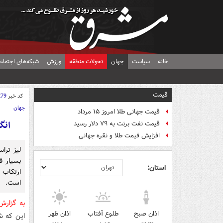
خانه
سیاست
جهان
تحولات منطقه
ورزش
شبکه‌های اجتماع
قیمت
کد خبر
279
جهان
قیمت جهانی طلا امروز ۱۵ مرداد
انگ
قیمت نفت برنت به ۷۹ دلار رسید
افزایش قیمت طلا و نقره جهانی
لیز ترا
بسیار ق
استان:
ارتکاب
است.
به گزار
اذان صبح
طلوع آفتاب
اذان ظهر
این که ش