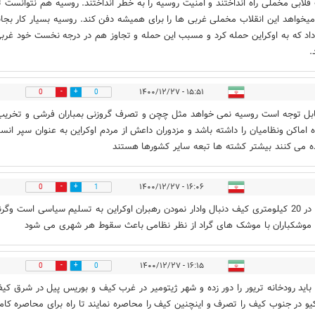
 قلابی مخملی راه انداختند و امنیت روسیه را به خطر انداختند. روسیه هم نتوانست 
میخواهد این انقلاب مخملی غربی ها را برای همیشه دفن کند. روسیه بسیار کار بجا
داد که به اوکراین حمله کرد و مسبب این حمله و تجاوز هم در درجه نخست خود غرب
.
۱۵:۵۱ - ۱۴۰۰/۱۲/۲۷
0
0
بل توجه است روسیه نمی خواهد مثل چچن و تصرف گروزنی بمباران فرشی و تخریب
 اماکن ونظامیان را داشته باشد و مزدوران داعش از مردم اوکراین به عنوان سپر انسا
ه می کنند بیشتر کشته ها تبعه سایر کشورها هستند
۱۶:۰۶ - ۱۴۰۰/۱۲/۲۷
0
1
وشکباران با موشک های گراد از نظر نظامی باعث سقوط هر شهری می شود
۱۶:۱۵ - ۱۴۰۰/۱۲/۲۷
0
0
باید رودخانه تریور را دور زده و شهر ژیتومیر در غرب کیف و بوریس پیل در شرق کی
یو در جنوب کیف را تصرف و اینچنین کیف را محاصره نمایند تا راه برای محاصره کام