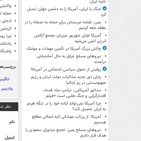
علیه ایران
واکنش م
جنگ با ایران، آمریکا را به دشمن جهان تبدیل
حمله لف
کرد
ادعای ب
یمن: نقشه عربستان برای حمله به صنعاء را در
نطفه خفه کردیم
کرملین:
آمریکا اوایل شهریور میزبان مجمع آژانس
چرا روس
انرژی اتمی می‌شود
یادداش
چالش بزرگ آمریکا در تأمین مهمات و موشک
واشنگتن
نیروهای مسلح عراق به حال آماده‌باش
درآمدند
برچسب‌ها
روایتی از تحول سیاسی اجتماعی در آمریکا!
پایان دور جدید مذاکرات دولت لبنان و رژیم
انگلی
صهیونیستی در رم ایتالیا
ولادیمیر 
سناتور آمریکایی: ترامپ نماد فساد،
اقتدارگرایی و جنگ طلبی است +فیلم
چرا آمریکا نمی‌تواند اراده خود را در تنگه هرمز
نظر شم
به ایران تحمیل کند؟
آمریکا: از پرتاب موشکی کره شمالی مطلع
نام
هستیم
نیروهای مسلح یمن: تجمع مزدوران سعودی را
هدف قرار دادیم
ایمیل