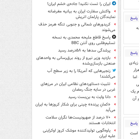
ایران را تست نکنید! جاده‌ی خشم ایران!
واکنش سفارت ایران به بیانیه مغرضانه
نمایندگان پارلمان اتریش
پاسخ
کریدورهای شمالی و جنوبی تنگه هرمز حذف
ه
می‌شوند
پاسخ قاطع ملیحه محمدی به نسخه
تسلیم‌طلبی روی آنتن BBC
پرشدگی سدها به ۵۸درصد رسید
پاسخ
بازدید وزیر نیرو از روند برق‌رسانی به واحدهای
زیادی
صنعتی بازسازی‌شده
زار
زنجیرهایی که آمریکا را به زیر سطح آب
می‌کشند!
اما
ی
تثبیت دستاوردهای نظامی ایران در مرزهای
غربی در سایه جنگ رمضان
م یک
دانا وایت به بن‌بست رسید
 آن
«کمانِ پرنده» چینی برای شکار کروزها به ایران
می‌آید
۷۰ درصد از صهیونیست‌ها نگران سلامت
انتخابات هستند
پاسخ
یاوه‌گویی تولیدکننده موشک کروز اوکراینی
 است
علیه ایران