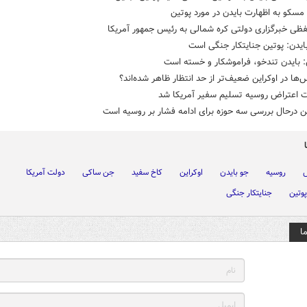
سکو به اظهارت بایدن در مورد پوتین
ظی خبرگزاری دولتی کره شمالی به رئیس جمهور آمریکا
ایدن: پوتین جنایتکار جنگی است
 بایدن تندخو، فراموشکار و خسته است
‌ها در اوکراین ضعیف‌تر از حد انتظار ظاهر شده‌اند؟
ت اعتراض روسیه تسلیم سفیر آمریکا شد
 درحال بررسی سه حوزه برای ادامه فشار بر روسیه است
س
روسیه
جو بایدن
اوکراین
کاخ سفید
جن ساکی
دولت آمریکا
پوتین
جنایتکار جنگی
ا