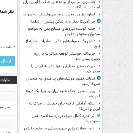
جانسون: ترامپ از پیامدهای جنگ با ایران برای
آمریکایی‌ها آگاه است
نظر شما 
تجاوز نظامی مجدد رژیم صهیونیستی به سوریه
چرا آمریکا دیگر بازدارندگی پیشین را ندارد؟
حمله کوبنده نیروهای مسلح یمن به مواضع
مزدوران سعودی +فیلم
دلایل ردّ محموله‌های غذایی صادراتی ترکیه از
اروپا
*
لطفا عدد م
حزب‌الله خواستار توقف مذاکرات با رژیم
صهیونیستی شد
کویت دستور تعطیلی تنها مدرسه ایرانی را
صادر کرد
تبعات کمبود موشک‌های پدافندی به متحدان
نظرات
آمریکا رسید!
برنی سندرز: جنگ علیه ایران بر پایه یک دروغ
آغاز شد
اعلام آمادگی ترکیه برای حمایت از مذاکرات
من تو 
ایران و آمریکا
اثر جدید کمال شرف درباره محاصره نفتی
سعودی‌ها
ادامه حملات رژیم صهیونیستی به جنوب لبنان