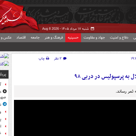
شنبه ۱۷ مرداد ۱۴۰۵ -
Aug 8 2026
ی
دفاع و امنیت
جهاد و مقاومت
حسینیه
فرهنگ و هنر
جامعه
اقتصاد
عکس و ف
۲ نظر
چاپ
پربا
ل به پرسپولیس در دربی ۹۸
گ
د
صهی
ش
و
پ
ا
۶ فوتی و ۵ مصدوم بر ا