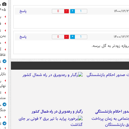
۴۰۵
پاسخ
0
1
ب
ف
ت
بدن 
پاسخ
0
1
م
ازه زودتر به گل برسه.
آ
غافل
ت
ف
بازا
نهای
ا
منت
س
جنگ
ور احکام بازنشستگی
رگبار و رعدوبرق در راه شمال کشور
م
ا