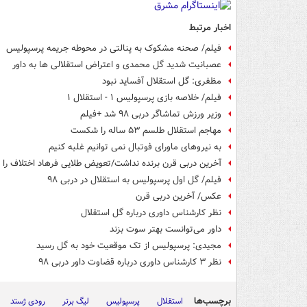
اخبار مرتبط
فیلم/ صحنه مشکوک به پنالتی در محوطه جریمه پرسپولیس
عصبانیت شدید گل محمدی و اعتراض استقلالی ها به داور
مظفری: گل استقلال آفساید نبود
فیلم/ خلاصه بازی پرسپولیس ۱ - استقلال ۱
وزیر ورزش تماشاگر دربی ۹۸ شد +فیلم
مهاجم استقلال طلسم ۵۳ ساله را شکست
به نیروهای ماورای فوتبال نمی توانیم غلبه کنیم
آخرین دربی قرن برنده نداشت/تعویض طلایی فرهاد اختلاف را
فیلم/ گل اول پرسپولیس به استقلال در دربی ۹۸
عکس/ آخرین دربی قرن
نظر کارشناس داوری درباره گل استقلال
داور می‌توانست بهتر سوت بزند
مجیدی: پرسپولیس از تک موقعیت خود به گل رسید
نظر ۳ کارشناس داوری درباره قضاوت داور دربی ۹۸
برچسب‌ها
استقلال
پرسپولیس
لیگ برتر
رودی ژستد