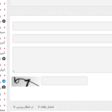
ه
ه
ر
ج
د
سیده
ب
آمریک
آمر
ت
ا
ایران
ق
ر
ر
پ
ت
ه
انتشار یافته: 2
در انتظار بررسی: 0
محدو