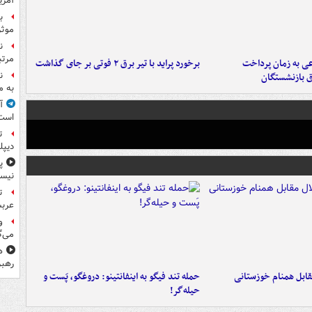
آمری
ب
موثر
ن
مرتب
عی به زمان پرداخت
برخورد پراید با تیر برق ۲ فوتی بر جای گذاشت
ن
ق بازنشستگان
به م
آ
است
ت
دیپل
پ
نیس
ت
عرب
و
می‌گ
ه
رهبر
قابل همنام خوزستانی
حمله تند فیگو به اینفانتینو: دروغگو، پَست‌ و
حیله‌گر!