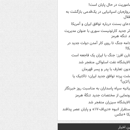
اموریت در حال پایان است!
روازه‌بان اسپانیایی در یک‌قدمی بازگشت به
لال
دعای بسنت درباره توافق ایران و آمریکا
ثر جدید کارتونیست سوری با عنوان مدیریت
 تنگه هرمز
دامه جنگ تا روی کار آمدن دولت جدید در
کا!
ارن افرز: جنگ با ایران یک فاجعه است
الایشگاه نفت اسلواکی منفجر شد
دون تعارف با پدر و پسر قهرمان
شت پرده توافق جدید ایران؛ تاکتیک یا
اتژی؟
یانیه سپاه پاسداران به مناسبت روز خبرنگار
ونمایی از مختصات جدید تنگۀ هرمز
الایشگاه سیزران منفجر شد
استقرار انبوه «دی‌اف‑۱۷» و پایان عصر پدافند
یکا +عکس
ن اخبار