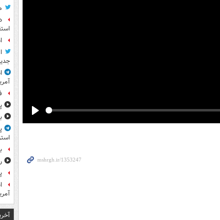
م
د
استق
ا
ا
جدید
ا
آمری
ف
پ
ب
Play
پ
استر
ب
ر
پ
آمر
آخری