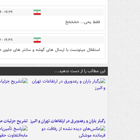
۱۹:۳۶ - ۱۴۰۰/۱۲/۲۶
فقط یحی... خخخخخ
۱۹:۳۸ - ۱۴۰۰/۱۲/۲۶
استقلال میتونست با ارسال های گوشه و سانتر های جلوی درو
این مطالب را از دست ندهید....
رگبار باران و رعدوبرق در ارتفاعات تهران و البرز
تشریح جزئیات صد