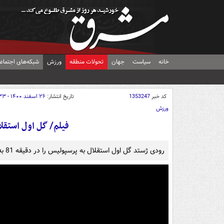
خانه
سیاست
جهان
تحولات منطقه
ورزش
شبکه‌های اجتماع
کد خبر
1353247
تاریخ انتشار:
۲۶ اسفند ۱۴۰۰ - ۱۹:۳۳
ورزش
فیلم/ گل اول استقلا
رودی ژستد گل اول استقلال به پرسپولیس را در دقیقه 81 به ثمر رساند.