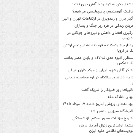
شدار پکن به توکیو: با آتش بازی نکنید
افبک آلومینیوم، پرسپولیسی می‌شود؟
گبار باران و رعدوبرق در ارتفاعات تهران و البرز
ریان زندگی در غزه زیر جنگ و بمباران
رگیری اعضای داعش و نیروهای جولانی در
 زینب
رکناری شوکه‌کننده فرمانده لشکر پنجم ارتش
ا در اروپا
استقرار انبوه «دی‌اف‑۱۷» و پایان عصر پدافند
یکا +عکس
شکر آقای شهید ایران از موکب‌داران عراقی
دامه ادعاهای سنتکام درباره محاصره دریایی
الیباف روز خبرنگار را تبریک گفت
ویای ائتلاف مکه
وزنامه‌های ورزشی امروز ‌شنبه ۱۷ مرداد ۱۴۰۵
الایشگاه سیزران منفجر شد
شریح جزئیات صدور احکام بازنشستگی
شدار ارشدترین ژنرال آمریکا درباره
دیت‌های نظامی علیه ایران