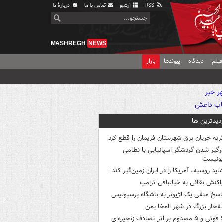
RSS
آرشیو
تماس با ما
دربارهٔ ما
MASHREGH
NEWS
یلم
دیدگاه
پیوندها
بازار
زدیدترین ها
ربه جریان برق شهرستان فریمان را قطع کرد
رگیر شدن گردشگر اسپانیایی با نظامی
ونیست
اید روسیه، آمریکا را در ایران زمین‌گیر کند!
اکنش بقائی به خیالبافی ترامپ
اسخ منفی یک لژیونر به باشگاه پرسپولیس
نفجار بزرگ در شهر المخا یمن
ثر تصادف زنجیره‌ای