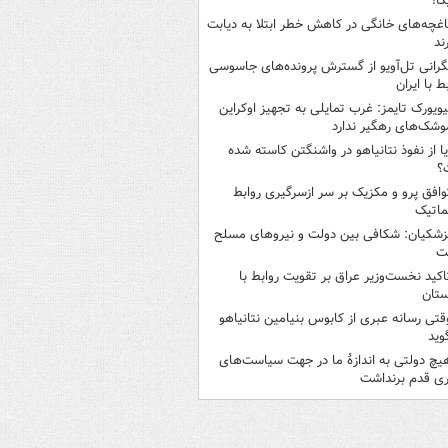
کا!
اغچه‌های خانگی در کاهش خطر ابتلا به دیابت
ند
گرانی تل‌آویو از گسترش پرونده‌های جاسوسی
ط با ایران
یویورک تایمز: غرب تمایلی به تجهیز اوکراین
وشک‌های رهگیر ندارد
یا از نفوذ نتانیاهو در واشنگتن کاسته شده
؟
وافق پرو و مکزیک بر سر ازسرگیری روابط
ماتیک
زشکیان: شکافی بین دولت و نیروهای مسلح
ت
اکید نخست‌وزیر عراق بر تقویت روابط با
ستان
قتی رسانه عبری از کابوس بنیامین نتانیاهو
وید
یچ دولتی به اندازۀ ما در جهت سیاست‌های
ی قدم برنداشت