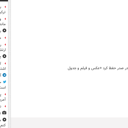
ب
ترکی
و
ماند
ب
م
ر
ارتش
چ
ک
 در صدر حفظ کرد +عکس و فیلم و جدول
اشتب
آ
خ
است
پ
آمری
ن
ت
م
کنم