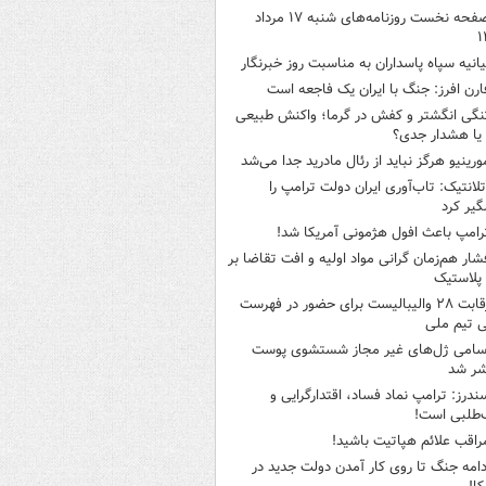
صفحه نخست روزنامه‌های شنبه ۱۷ مرداد
۱
یانیه سپاه پاسداران به مناسبت روز خبرنگار
ارن افرز: جنگ با ایران یک فاجعه است
نگی انگشتر و کفش در گرما؛ واکنش طبیعی
یا هشدار جدی؟
ورینیو هرگز نباید از رئال مادرید جدا می‌شد
تلانتیک: تاب‌آوری ایران دولت ترامپ را
گیر کرد
رامپ باعث افول هژمونی آمریکا شد!
شار هم‌زمان گرانی مواد اولیه و افت تقاضا بر
ر پلاستیک
رقابت ۲۸ والیبالیست برای حضور در فهرست
ی تیم ملی
سامی ژل‌های غیر مجاز شستشوی پوست
شر شد
ندرز: ترامپ نماد فساد، اقتدارگرایی و
‌طلبی است!
راقب علائم هپاتیت باشید!
دامه جنگ تا روی کار آمدن دولت جدید در