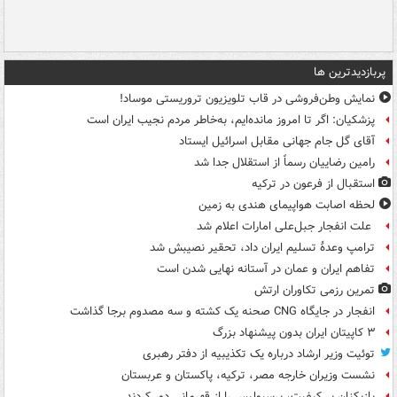
پربازدیدترین ها
نمایش وطن‌فروشی در قاب تلویزیون تروریستی موساد!
پزشکیان: اگر تا امروز مانده‌ایم، به‌خاطر مردم نجیب ایران است
آقای گل جام جهانی مقابل اسرائیل ایستاد
رامین رضاییان رسماً از استقلال جدا شد
استقبال از فرعون در ترکیه
لحظه اصابت هواپیمای هندی به زمین
علت انفجار جبل‌علی امارات اعلام شد
ترامپ وعدۀ تسلیم ایران داد، تحقیر نصیبش شد
تفاهم ایران و عمان در آستانه نهایی شدن است
تمرین رزمی تکاوران ارتش
انفجار در جایگاه CNG صحنه یک کشته و سه مصدوم برجا گذاشت
۳ کاپیتان ایران بدون پیشنهاد بزرگ
توئیت وزیر ارشاد درباره یک تکذیبیه از دفتر رهبری
نشست وزیران خارجه مصر، ترکیه، پاکستان و عربستان
بازیکنان بی‌کیفیت، پرسپولیس را از قهرمانی دور کردند