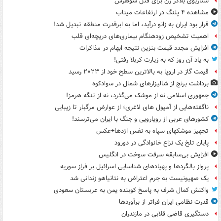
سناریوی بلاگر زن برای قتل شوهرش
مشاهده ۴ پلنگ در ارتفاعات میناب
قرار بود ایران به زانو درآید، اما به ابرقدرت منطقه تبدیل شد!
اهمیت تشخیص زودهنگام بیماری‌های دریچه‌ای قلب
افزایش مجدد قیمت بنزین نتیجه ابهام در مذاکرات
به یاد آن روز که به زیارت کربلا رفتی!
قیمت گاز در اروپا به بالاترین سطح خود از ۲۰۲۳ رسید
برداشت برنج از شالیزارهای شمال در سوادکوه
جمهوری اسلامی نه از موشک می‌گذرد، نه از تنگه هرمز!
ناگفته‌هایی از آمپول های لاغری؛ از عوارض مرگبار تا زیبایی
کشورهای عربی از رویارویی و جنگ با ایران می‌ترسند!
تجهیز موشکهای سپاه به نفس اژدها+عکس
پایان تلخ یک نزاع خانوادگی در دورود
افزایش بی‌سابقه سرقت سوخت در انگلیس
پرواز بالگردها و پهپادهای شناسایی اسرائیل بر فراز سوریه
یک صهیونیست به جرم اعتراض به نتانیاهو زندانی شد
واکنش کمال شرف به پاسخ کوبنده یمن به عربستان سعودی
قدرت نظامی ایران فراتر از برآوردها
دستگیری قاضی قلابی در مازندران