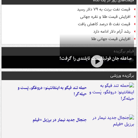
قیمت‌های روز در یک نگاه
قیمت نفت برنت به ۷۹ دلار رسید
افزایش قیمت طلا و نقره جهانی
قیمت نفت ۵ درصد کاهش یافت
رشد آرام دلار ادامه دارد
افزایش قیمت جهانی طلا
فیلم برگزیده
صاعقه جان فوتبالیست تایلندی را گرفت!
برگزیده ورزشی
حمله تند فیگو به اینفانتینو: دروغگو، پَست‌ و
حیله‌گر!
جنجال جدید نیمار در برزیل +فیلم