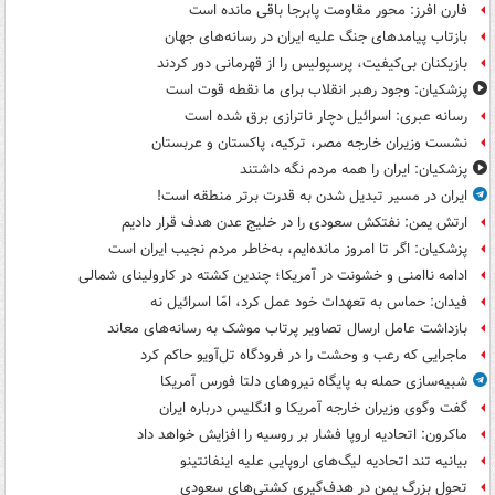
فارن افرز: محور مقاومت پابرجا باقی مانده است
بازتاب پیامدهای جنگ علیه ایران در رسانه‌های جهان
بازیکنان بی‌کیفیت، پرسپولیس را از قهرمانی دور کردند
پزشکیان: وجود رهبر انقلاب برای ما نقطه قوت است
رسانه عبری: اسرائیل دچار ناترازی برق شده است
نشست وزیران خارجه مصر، ترکیه، پاکستان و عربستان
پزشکیان: ایران را همه مردم نگه داشتند
ایران در مسیر تبدیل شدن به قدرت برتر منطقه است!
ارتش یمن: نفتکش سعودی را در خلیج عدن هدف قرار دادیم
پزشکیان: اگر تا امروز مانده‌ایم، به‌خاطر مردم نجیب ایران است
ادامه ناامنی و خشونت در آمریکا؛ چندین کشته در کارولینای شمالی
فیدان: حماس به تعهدات خود عمل کرد، امّا اسرائیل نه
بازداشت عامل ارسال تصاویر پرتاب موشک به رسانه‌های معاند
ماجرایی که رعب و وحشت را در فرودگاه تل‌آویو حاکم کرد
شبیه‌سازی حمله به پایگاه نیروهای دلتا فورس آمریکا
گفت وگوی وزیران خارجه آمریکا و انگلیس درباره ایران
ماکرون: اتحادیه اروپا فشار بر روسیه را افزایش خواهد داد
بیانیه تند اتحادیه لیگ‌های اروپایی علیه اینفانتینو
تحول بزرگ یمن در هدف‌گیری کشتی‌های سعودی