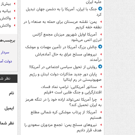
علیه ایران
بیش‌از ۱۸ هزار ایرانی قربانی اعمال تروریستی شده‌ان
جنگ با ایران، آمریکا را به دشمن جهان تبدیل
بیانیه 
کرد
واکنش ت
یمن: نقشه عربستان برای حمله به صنعاء را در
واکنش 
نطفه خفه کردیم
آمریکا اوایل شهریور میزبان مجمع آژانس
انرژی اتمی می‌شود
برچسب‌ها
چالش بزرگ آمریکا در تأمین مهمات و موشک
سردار 
نیروهای مسلح عراق به حال آماده‌باش
درآمدند
دولت آمر
روایتی از تحول سیاسی اجتماعی در آمریکا!
پایان دور جدید مذاکرات دولت لبنان و رژیم
نظر شم
صهیونیستی در رم ایتالیا
سناتور آمریکایی: ترامپ نماد فساد،
اقتدارگرایی و جنگ طلبی است +فیلم
نام
چرا آمریکا نمی‌تواند اراده خود را در تنگه هرمز
به ایران تحمیل کند؟
ایمیل
آمریکا: از پرتاب موشکی کره شمالی مطلع
هستیم
نظر شما 
نیروهای مسلح یمن: تجمع مزدوران سعودی را
هدف قرار دادیم