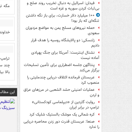
فیدان: اسرائیل به دنبال تخریب روند صلح و
مگه تو
بی‌ثبات کردن سوریه و غزه است
۱۰۰ میلیارد دلار خسارت، برای باز نگه داشتن
تنگه‌ای که باز بود!
حمله نیروهای مسلح یمن به مواضع مزدوران
خداوند
سعودی
زلنسکی: دو پالایشگاه روسیه را هدف قرار
دادیم
نشنال اینترست: آمریکا برای جنگ پهپادی
آماده نیست
ترامپ 
چند سا
پنتاگون جلسه اضطراری برای تأمین تسلیحات
برگزار می‌کند
بالا بی
عربستان فرمانده ائتلاف دریایی چندملیتی را
منصوب کرد
عملیات امنیتی حشد الشعبی در مرزهای عراق
این مطالب
و اردن
روایت گاردین از «دیپلماسی کودکستانی»
ترامپ در برابر ایران
کره شمالی یک موشک بالستیک شلیک کرد
صنعا: عربستان قدرت دور زدن محاصره دریایی
را ندارد