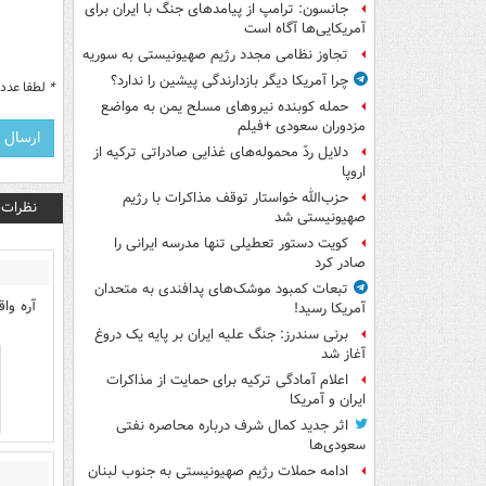
جانسون: ترامپ از پیامدهای جنگ با ایران برای
آمریکایی‌ها آگاه است
تجاوز نظامی مجدد رژیم صهیونیستی به سوریه
چرا آمریکا دیگر بازدارندگی پیشین را ندارد؟
*
لطفا عدد م
حمله کوبنده نیروهای مسلح یمن به مواضع
مزدوران سعودی +فیلم
دلایل ردّ محموله‌های غذایی صادراتی ترکیه از
اروپا
حزب‌الله خواستار توقف مذاکرات با رژیم
نظرات
صهیونیستی شد
کویت دستور تعطیلی تنها مدرسه ایرانی را
صادر کرد
تبعات کمبود موشک‌های پدافندی به متحدان
آره وا
آمریکا رسید!
برنی سندرز: جنگ علیه ایران بر پایه یک دروغ
آغاز شد
اعلام آمادگی ترکیه برای حمایت از مذاکرات
ایران و آمریکا
اثر جدید کمال شرف درباره محاصره نفتی
سعودی‌ها
ادامه حملات رژیم صهیونیستی به جنوب لبنان