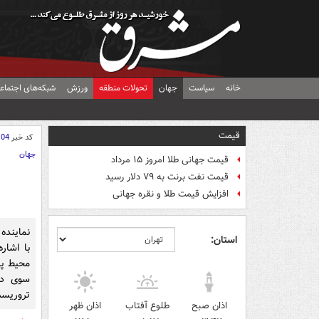
خانه
سیاست
جهان
تحولات منطقه
ورزش
شبکه‌های اجتماع
قیمت
کد خبر
104
جهان
قیمت جهانی طلا امروز ۱۵ مرداد
قیمت نفت برنت به ۷۹ دلار رسید
افزایش قیمت طلا و نقره جهانی
نماینده
استان:
با اشار
محیط پی
سوی دول
تروریسم 
اذان صبح
طلوع آفتاب
اذان ظهر