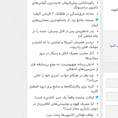
رکوردشکنی پیش‌فروش جدیدترین گوشی‌های
تاشوی سامسونگ
شهید
حادثه غرق‌شدگی در طاقانک ۲ قربانی گرفت
مسجد جامع یزد، از باشکوه‌ترین معماری‌های
ایران
پدر شاهرودی پس از قتل پسرش، جسد را در
چاه مخفی کرد
دردسر همزمان آمریکا و اوکراین با ته کشیدن
 آسیا
موشک های پاتریوت
آثار مخرب مصرف الکل و سیگار در بروز
بیماری‌ها
اذعان رسانه صهیونیست به موج بی‌سابقه فرار
از سرزمین‌های اشغالی
چرا مغز در هنگام خواب، انرژی خود را خالی
می‌کند؟
گرما برای پالایشگاه‌ها و منابع برق اروپا اضطرار
آفرید
ایالات متحده واقعاً یک «ببر کاغذی» است!
آیا مصرف قهوه و نوشیدنی‌های کافئین‌دار در
دوران بارداری مجاز است؟
توقف طولانی کامیون‌ها پشت مرز؛