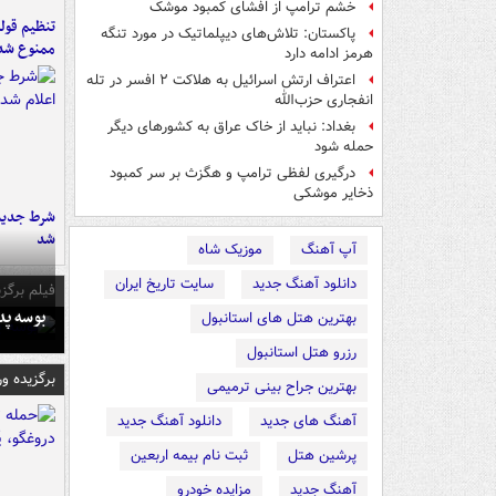
خشم ترامپ از افشای کمبود موشک
تنظیم قولن
پاکستان: تلاش‌های دیپلماتیک در مورد تنگه
ممنوع شد
هرمز ادامه دارد
اعتراف ارتش اسرائیل به هلاکت ۲ افسر در تله
انفجاری حزب‌الله
بغداد: نباید از خاک عراق به کشورهای دیگر
حمله شود
درگیری لفظی ترامپ و هگزث بر سر کمبود
ذخایر موشکی
شرط جدید 
شد
آپ آهنگ
موزیک شاه
دانلود آهنگ جدید
سایت تاریخ ایران
فیلم برگزی
بوسه‌ پ
بهترین هتل های استانبول
رزرو هتل استانبول
برگزیده و
بهترین جراح بینی ترمیمی
آهنگ های جدید
دانلود آهنگ جدید
پرشین هتل
ثبت نام بیمه اربعین
آهنگ جدید
مزایده خودرو