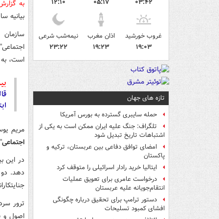
۱۲:۱۰
۰۵:۱۷
۰۳:۴۲
به گزار
بیانیه سا
سازمان 
غروب خورشید
اذان مغرب
نیمه‌شب شرعی
اجتماعی"،
۲۳:۲۲
۱۹:۲۳
۱۹:۰۳
است، به 
بیش
قا
تازه های جهان
ابت
حمله سایبری گسترده به بورس آمریکا
تلگراف: جنگ علیه ایران ممکن است به یکی از
مریم یوس
اشتباهات تاریخ تبدیل شود
اجتماعی
"
امضای توافق دفاعی بین عربستان، ترکیه و
پاکستان
در این ب
ایتالیا خرید رادار اسرائیلی را متوقف کرد
دهد. دو 
درخواست عامری برای تعویق عملیات
جنایتکارا
انتقام‌جویانه علیه عربستان
دستور ترامپ برای تحقیق درباره چگونگی
ترور سرد
افشای کمبود تسلیحات
اصول و ق