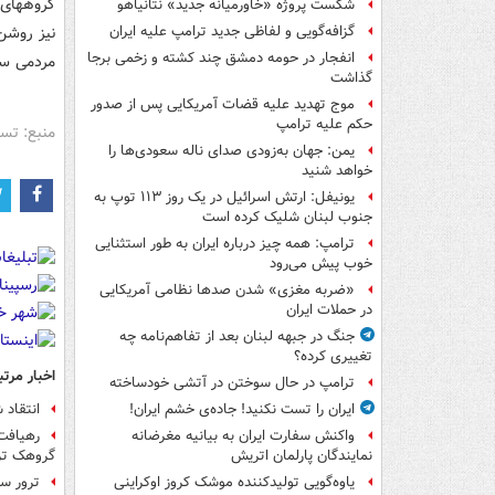
گروههای 
شکست پروژه «خاورمیانه جدید» نتانیاهو
نیز روشن
گزافه‌گویی و لفاظی جدید ترامپ علیه ایران
انفجار در حومه دمشق چند کشته و زخمی برجا
مردمی سا
گذاشت
موج تهدید علیه قضات آمریکایی پس از صدور
حکم علیه ترامپ
منبع: تس
یمن: جهان به‌زودی صدای ناله سعودی‌ها را
خواهد شنید
یونیفل: ارتش اسرائیل در یک روز ۱۱۳ توپ به
جنوب لبنان شلیک کرده است
ترامپ: همه چیز درباره ایران به طور استثنایی
خوب پیش می‌رود
«ضربه مغزی» شدن صدها نظامی آمریکایی
در حملات ایران
جنگ در جبهه لبنان بعد از تفاهم‌نامه چه
تغییری کرده؟
اخبار مرتب
ترامپ در حال سوختن در آتشی خودساخته
انتقاد 
ایران را تست نکنید! جاده‌ی خشم ایران!
رهیافت 
واکنش سفارت ایران به بیانیه مغرضانه
گروهک ترو
نمایندگان پارلمان اتریش
ترور سر
یاوه‌گویی تولیدکننده موشک کروز اوکراینی