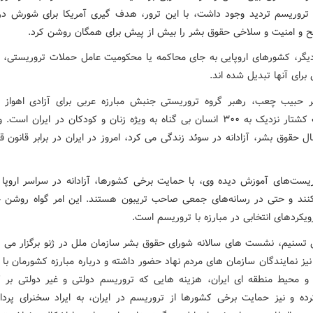
ز تروریسم تردید وجود داشت، با این ترور، هدف گیری آمریکا برای شورش در
و امنیت و سلاخی حقوق بشر را بیش از پیش برای همگان روشن کرد.
یگر، کشورهای اروپایی به جای محاکمه یا محکومیت عامل حملات تروریستی، ام
 برای آنها تبدیل شده اند.
ر حبیب چعب، رهبر گروه تروریستی جنبش مبارزه عربی برای آزادی اهواز
مسئولیت کشتار نزدیک به ۳۰۰ انسان بی گناه به ویژه زنان و کودکان در ایران اس
ل حقوق بشر، آزادانه در سوئد زندگی می کرد، امروز در ایران در برابر قانون قر
وریست‌های آموزش دیده وی، با حمایت برخی کشورها، آزادانه در سراسر اروپا 
کنند و حتی در رسانه‌های جمعی صاحب تریبون هستند. این امر گواه روشن چ
ویکردهای انتخابی در مبارزه با تروریسم است.
 تسنیم، نشست های سالانه شورای حقوق بشر سازمان ملل در ژنو برگزار می ش
یز نمایندگان سازمان های مردم نهاد حضور داشته و درباره مبارزه کشورمان با
و محیط منطقه ای ایران، هزینه هایی که تروریسم دولتی و غیر دولتی بر 
ده و نیز حمایت برخی کشورها از تروریسم در ایران، به ایراد سخنرای پرداخ