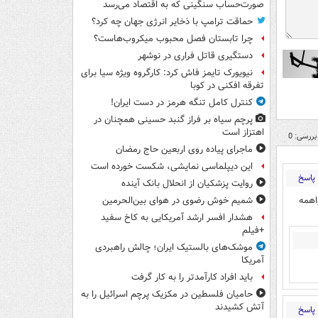
صورت‌حساب سنگینی که به اقتصاد می‌رسد
حماقت ترامپ با ذخایر انرژی جهان چه کرد؟
چرا تابستان فصل محبوب میکروب‌هاست؟
دستگیری قاتل فراری در نوشهر
نیویورک تایمز فاش کرد: کارگروه ویژه سیا برای
تفرقه افکنی در کوبا
کنترل کامل تنگه هرمز در دست ایران!
پرچم سیاه بر فراز گنبد حسینی همچنان در
اهتزاز است
بررسی: 0
ماجرای پیاده روی اربعین حاج رمضان
این دیپلماسی نمایشی، شکست خورده است
پاسخ
روایت پزشکیان از انحلال بانک آینده
اهمه
شمیم خوش رضوی در هوای بین‌الحرمین
هشدار افسر ارشد آمریکایی به کاخ سفید
+فیلم
موشک‌های بالستیک ایران؛ چالش راهبردی
آمریکا
باید افراد کارآمدتر را به کار گرفت
حامیان فلسطین در مکزیک پرچم اسرائیل را به
آتش کشیدند
پاسخ