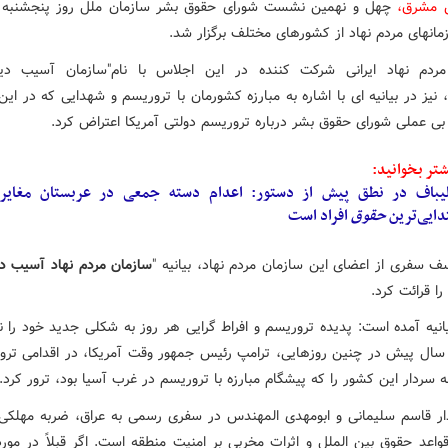
ش مشرق،
چهل و نهمین نشست شورای حقوق بشر سازمان ملل روز پنجشنبه ب
زمانهای مردم نهاد از کشورهای مختلف برگزار شد.
مردم نهاد ایرانی شرکت کننده در این اجلاس با نام"سازمان آسیب دی
 نیز در بیانیه ای با اشاره به مبارزه کشورمان با تروریسم و شهدایی که در این 
بی عملی شورای حقوق بشر درباره تروریسم دولتی آمریکا اعتراض کرد.
تر بخوانید:
لیباف در نطق پیش از دستور: اعدام دسته جمعی در عربستان مغایر 
دایی‌ترین
حقوق
افراد است
ف سفری از اعضای این سازمان مردم نهاد، بیانیه "
سازمان مردم نهاد آسیب د
 را قرائت کرد.
یانیه آمده است: پدیده تروریسم و افراط گرایی هر روز به شکلی جدید خود را 
سال پیش در چنین روزهایی، ترامپ رئیس جمهور وقت آمریکا، در اقدامی ترو
نه سردار این کشور را که پیشگام مبارزه با تروریسم در غرب آسیا بود، ترور کرد.
ار قاسم سلیمانی و ابومهدی المهندس در سفری رسمی به عراق، ضربه مهلکی 
واعد حقوق بین الملل و اثرات مخربی بر امنیت منطقه است. اگر قبلاً در مور