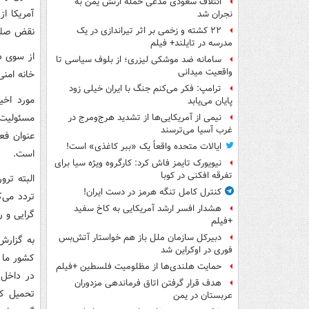
ائتلاف سعودی مدعی حمله ارتش یمن به
آمریکا ا
نجران شد
نقض صلح 
۲۲ کشته و زخمی بر اثر تیراندازی در یک
مدرسه در تایلند+ فیلم
از سوی د
سامانه ضد موشکی لیزری؛ از بلوف سیاسی تا
واقعیت میدانی
خانه امنی
ترامپ: فکر می‌کنم جنگ با ایران خیلی زود
مورد اخی
پایان می‌یابد
نیمی از آمریکایی‌ها از تشدید هرج‌ومرج در
غرب آسیا می‌ترسند
عنوان فعا
ایالات متحده واقعاً یک «ببر کاغذی» است!
است.
نیویورک تایمز فاش کرد: کارگروه ویژه سیا برای
تفرقه افکنی در کوبا
البته تر
کنترل کامل تنگه هرمز در دست ایران!
تردد می‌
هشدار افسر ارشد آمریکایی به کاخ سفید
گرایی و ر
+فیلم
دبیرکل سازمان ملل باز هم خواستار آتش‌بس
به گزارش
فوری در اوکراین شد
کشور ما ن
حمایت هلندی‌ها از مظلومیت فلسطین +فیلم
در داخل 
هدف قرار گرفتن اتاق‌ فرماندهی مزدوران
تحمیل کر
عربستان در یمن