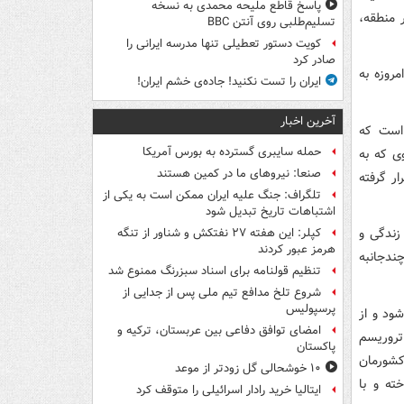
پاسخ قاطع ملیحه محمدی به نسخه
 منطقه،
تسلیم‌طلبی روی آنتن BBC
کویت دستور تعطیلی تنها مدرسه ایرانی را
صادر کرد
روزه به
ایران را تست نکنید! جاده‌ی خشم ایران!
آخرین اخبار
 است که
حمله سایبری گسترده به بورس آمریکا
ت. وی که به
صنعا: نیروهای ما در کمین‌ هستند
ار گرفته
تلگراف: جنگ علیه ایران ممکن است به یکی از
اشتباهات تاریخ تبدیل شود
زندگی و
کپلر: این هفته ۲۷ نفتکش و شناور از تنگه
هرمز عبور کردند
ندجانبه
تنظیم قولنامه برای اسناد سبزرنگ ممنوع شد
شروع تلخ مدافع تیم ملی پس از جدایی از
پرسپولیس
ود و از
امضای توافق دفاعی بین عربستان، ترکیه و
 تروریسم
پاکستان
کشورمان
۱۰ خوشحالی گل زودتر از موعد
ته و با
ایتالیا خرید رادار اسرائیلی را متوقف کرد