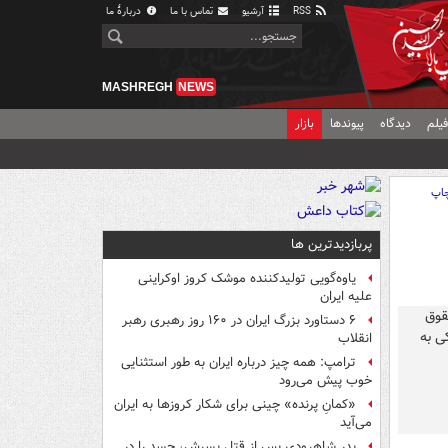
RSS
آرشیو
تماس با ما
دربارهٔ ما
MASHREGH
NEWS
یلم
دیدگاه
پیوندها
بازار
اپ
پربازدیدترین ها
یاوه‌گویی تولیدکننده موشک کروز اوکراینی
علیه ایران
۶ دستاورد بزرگ ایران در ۱۶۰ روز رهبری رهبر
انقلاب
ترامپ: همه چیز درباره ایران به طور استثنایی
خوب پیش می‌رود
«کمانِ پرنده» چینی برای شکار کروزها به ایران
می‌آید
پدر شاهرودی پس از قتل پسرش، جسد را در