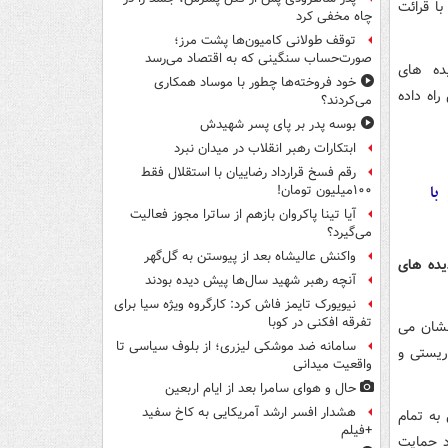
ا قرائت
چاه مخفی کرد
توقف طولانی کامیون‌ها پشت مرز؛
صورت‌حساب سنگینی که به اقتصاد می‌رسد
ده های
خود فروخته‌ها چطور با موساد همکاری
راه داده
می‌کردند؟
بوسه‌ پدر بر پای پسر شهیدش
ابتکارات رهبر انقلاب در میدان نبرد
رقم فسخ قرارداد رضاییان با استقلال فقط
با
۱۰۰میلیون تومان!
آیا تینا پاکروان بازهم از ساترا مجوز فعالیت
می‌گیرد؟
واکنش عالیشاه بعد از پیوستن به گل‌گهر
یده های
آنچه رهبر شهید سال‌ها پیش دیده بودند
نیویورک تایمز فاش کرد: کارگروه ویژه سیا برای
تفرقه افکنی در کوبا
نشان می
سامانه ضد موشکی لیزری؛ از بلوف سیاسی تا
ریستی و
واقعیت میدانی
حال و هوای سامرا بعد از ایام اربعین
هشدار افسر ارشد آمریکایی به کاخ سفید
به تمام
+فیلم
د حمایت