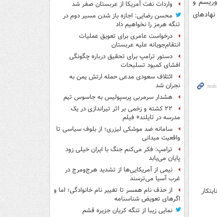
وریسم و
واردات نفت آمریکا از عربستان صفر شد
نهادهای
محسن رضایی: اجازه باز شدن مسیر دوم در
تنگه هرمز را نخواهیم داد
درخواست عامری برای تعویق عملیات
انتقام‌جویانه علیه عربستان
دستور ترامپ برای تحقیق درباره چگونگی
افشای کمبود تسلیحات
ائتلاف سعودی مدعی حمله ارتش یمن به
نجران شد
هشدار سرمربی پرسپولیس به جاسوس تیم
۲۲ کشته و زخمی بر اثر تیراندازی در یک
مدرسه در تایلند+ فیلم
سامانه ضد موشکی لیزری؛ از بلوف سیاسی تا
واقعیت میدانی
ترامپ: فکر می‌کنم جنگ با ایران خیلی زود
پایان می‌یابد
نیمی از آمریکایی‌ها از تشدید هرج‌ومرج در
غرب آسیا می‌ترسند
از حذف نام همسر تا تغییر نام خانوادگی؛ اما و
یتکار
اگرهای تعویض شناسنامه
نمایی زیبا از تنگه کریان جزیره قشم