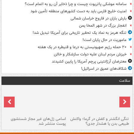
سامانه موشکی پاتریوت چیست و چرا ذخایر آن رو به اتمام است؟
امنیت خلیج فارس باید به دست کشورهای منطقه تأمین شود
بارش باران در فاروج خراسان شمالی
انفجار بزرگ در شهر المخا یمن
تنگه هرمز به نماد یک تحقیر تاریخی برای آمریکا تبدیل شد!
ماموریت در حال پایان است!
۲۰ حمله رژیم صهیونیستی به درعا و قنیطره در یک هفته
خیزش مردم لبنان علیه دولت سازشکار و خائن
معترضان آرژانتینی پرچم آمریکا را پایین کشیدند
شکاف‌های عمیق در اسرائیل!
سلامت
تنگی انگشتر و کفش در گرما؛ واکنش
اسامی ژل‌های غیر مجاز شستشوی
مر
طبیعی بدن یا هشدار جدی؟
پوست منتشر شد