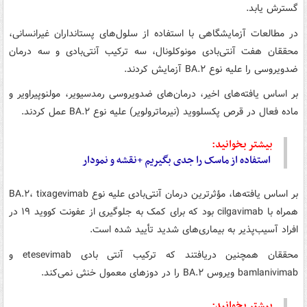
گسترش یابد.
در مطالعات آزمایشگاهی با استفاده از سلول‌های پستانداران غیرانسانی،
محققان هفت آنتی‌بادی مونوکلونال، سه ترکیب آنتی‌بادی و سه درمان
ضدویروسی را علیه نوع BA.۲ آزمایش کردند.
بر اساس یافته‌های اخیر، درمان‌های ضدویروسی رمدسیویر، مولنوپیراویر و
ماده فعال در قرص پکسلووید (نیرماترولویر) علیه نوع BA.۲ عمل کردند.
بیشتر بخوانید:
استفاده از ماسک را جدی بگیریم +نقشه و نمودار
بر اساس یافته‌ها، مؤثرترین درمان آنتی‌بادی علیه نوع BA.۲، tixagevimab
همراه با cilgavimab بود که برای کمک به جلوگیری از عفونت کووید ۱۹ در
افراد آسیب‌پذیر به بیماری‌های شدید تأیید شده است.
محققان همچنین دریافتند که ترکیب آنتی بادی etesevimab و
bamlanivimab ویروس BA.۲ را در دوزهای معمول خنثی نمی‌کند.
بیشتر بخوانید: