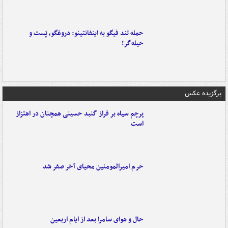
حمله تند فیگو به اینفانتینو: دروغگو، پَست‌ و
حیله‌گر!
برگزیده عکس
پرچم سیاه بر فراز گنبد حسینی همچنان در اهتزاز
است
حرم امیرالمومنین محیای آخر صفر شد
حال و هوای سامرا بعد از ایام اربعین