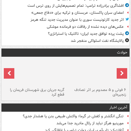
افشاگری برادرزاده ترامپ: تمام تصمیم‌هایش از روی ترس است
امضای سران پاکستان، عربستان و ترکیه برای «دفاع جمعی»
اثر جدید کارتونیست سوری با عنوان مدیریت جدید تنگه هرمز
عکس‌های دیده نشده از رفاقت دو فرمانده‌ موشکی
پشت پرده توافق جدید ایران؛ تاکتیک یا استراتژی؟
پالایشگاه نفت اسلواکی منفجر شد
حوادث
۶ فوتی و ۵ مصدوم بر اثر تصادف
گربه جریان برق شهرستان فریمان را
رگ
زنجیره‌ای
قطع کرد
آخرین اخبار
تنگی انگشتر و کفش در گرما؛ واکنش طبیعی بدن یا هشدار جدی؟
مورینیو هرگز نباید از رئال مادرید جدا می‌شد
آتلانتیک: تاب‌آوری ایران دولت ترامپ را غافلگیر کرد