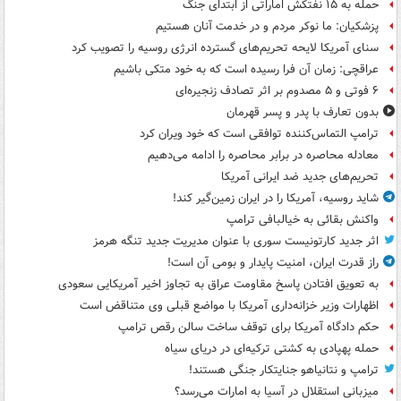
حمله به ۱۵ نفتکش‌ اماراتی از ابتدای جنگ
پزشکیان: ما نوکر مردم و در خدمت آنان هستیم
سنای آمریکا لایحه تحریم‌های گسترده انرژی روسیه را تصویب کرد
عراقچی: زمان آن فرا رسیده است که به خود متکی باشیم
۶ فوتی و ۵ مصدوم بر اثر تصادف زنجیره‌ای
بدون تعارف با پدر و پسر قهرمان
ترامپ التماس‌کننده توافقی است که خود ویران کرد
معادله محاصره در برابر محاصره را ادامه می‌دهیم
تحریم‌های جدید ضد ایرانی آمریکا
شاید روسیه، آمریکا را در ایران زمین‌گیر کند!
واکنش بقائی به خیالبافی ترامپ
اثر جدید کارتونیست سوری با عنوان مدیریت جدید تنگه هرمز
راز قدرت ایران، امنیت پایدار و بومی آن است!
به تعویق افتادن پاسخ مقاومت عراق به تجاوز اخیر آمریکایی سعودی
اظهارات وزیر خزانه‌داری آمریکا با مواضع قبلی وی متناقض است
حکم دادگاه آمریکا برای توقف ساخت سالن رقص ترامپ
حمله پهپادی به کشتی ترکیه‌ای در دریای سیاه
ترامپ و نتانیاهو جنایتکار جنگی هستند!
میزبانی استقلال در آسیا به امارات می‌رسد؟