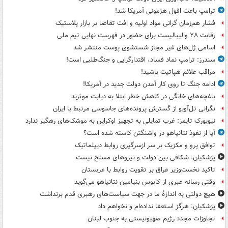
ترامپ باعث افول هژمونی آمریکا شد!
فشار هم‌زمان گرانی مواد اولیه و افت تقاضا بر بازار پلاستیک
رقابت ۲۸ والیبالیست برای حضور در فهرست نهایی تیم ملی
اسامی ژل‌های غیر مجاز شستشوی پوست منتشر شد
سندرز: ترامپ نماد فساد، اقتدارگرایی و جنگ‌طلبی است!
مراقب علائم هپاتیت باشید!
ادامه جنگ تا روی کار آمدن دولت جدید در آمریکا!
باغچه‌های خانگی در کاهش خطر ابتلا به دیابت موثرند
نگرانی تل‌آویو از گسترش پرونده‌های جاسوسی مرتبط با ایران
نیویورک تایمز: غرب تمایلی به تجهیز اوکراین به موشک‌های رهگیر ندارد
آیا از نفوذ نتانیاهو در واشنگتن کاسته شده است؟
توافق پرو و مکزیک بر سر ازسرگیری روابط دیپلماتیک
پزشکیان: شکافی بین دولت و نیروهای مسلح نیست
تاکید نخست‌وزیر عراق بر تقویت روابط با عربستان
وقتی رسانه عبری از کابوس بنیامین نتانیاهو می‌گوید
هیچ دولتی به اندازۀ ما در جهت سیاست‌های رهبری قدم برنداشت
پزشکیان: هرگز استعفا نداده‌ام و نخواهم داد
تجاوزات مجدد رژیم صهیونیستی به جنوب لبنان