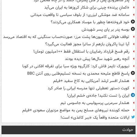
پدر شاهرودی پس از قتل پسرش، جسد را در چاه مخفی کرد
«کمانِ پرنده» چینی برای شکار کروزها به ایران می‌آید
سامانه ضد موشکی لیزری؛ از بلوف سیاسی تا واقعیت میدانی
خود فروخته‌ها چطور با موساد همکاری می‌کردند؟
بوسه‌ پدر بر پای پسر شهیدش
توقف طولانی کامیون‌ها پشت مرز؛ صورت‌حساب سنگینی که به اقتصاد می‌رسد
آیا تینا پاکروان بازهم از ساترا مجوز فعالیت می‌گیرد؟
رقم فسخ قرارداد رضاییان با استقلال فقط ۱۰۰میلیون تومان!
آنچه رهبر شهید سال‌ها پیش دیده بودند
نیویورک تایمز فاش کرد: کارگروه ویژه سیا برای تفرقه افکنی در کوبا
پاسخ قاطع ملیحه محمدی به نسخه تسلیم‌طلبی روی آنتن BBC
هشدار افسر ارشد آمریکایی به کاخ سفید +فیلم
کویت دستور تعطیلی تنها مدرسه ایرانی را صادر کرد
ایران را تست نکنید! جاده‌ی خشم ایران!
هشدار سرمربی پرسپولیس به جاسوس تیم
حمله کوبنده نیروهای مسلح یمن به مواضع مزدوران سعودی +فیلم
ایالات متحده واقعاً یک «ببر کاغذی» است!
حوادث