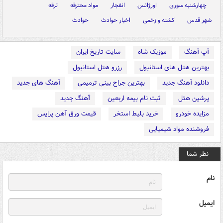
چهارشنبه سوری
اورژانس
انفجار
مواد محترقه
ترقه
شهر قدس
کشته و زخمی
اخبار حوادث
حوادث
آپ آهنگ
موزیک شاه
سایت تاریخ ایران
بهترین هتل های استانبول
رزرو هتل استانبول
دانلود آهنگ جدید
بهترین جراح بینی ترمیمی
آهنگ های جدید
پرشین هتل
ثبت نام بیمه اربعین
آهنگ جدید
مزایده خودرو
خرید بلیط استخر
قیمت ورق آهن پرایس
فروشنده مواد شیمیایی
نظر شما
نام
ایمیل