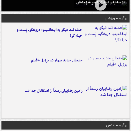
بوسه‌ پدر بر پای پسر شهیدش
برگزیده ورزشی
حمله تند فیگو به اینفانتینو: دروغگو، پَست‌ و
حیله‌گر!
جنجال جدید نیمار در برزیل +فیلم
رامین رضاییان رسماً از استقلال جدا شد
برگزیده عکس