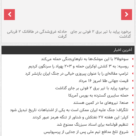
برخورد پراید با تیر برق ۲ فوتی بر جای
حادثه غرق‌شدگی در طاقانک ۲ قربانی
پد
گذاشت
گرفت
جس
آخرین اخبار
سوخو۳۵ با این موشک‌ها به ناوهای‌جنگی حمله می‌کند
روسیه: به ۳ کشتی اوکراین حمله و ۲۰۳ پهپاد را سرنگون کردیم
ترامپ مقاله‌ای را با عنوان پیروزی خیالی در جنگ ایران بازنشر کرد
قیمت جهانی طلا امروز ۱۶ مرداد
برخورد پراید با تیر برق ۲ فوتی بر جای گذاشت
حمله سایبری گسترده به بورس آمریکا
صنعا: نیروهای ما در کمین‌ هستند
تلگراف: جنگ علیه ایران ممکن است به یکی از اشتباهات تاریخ تبدیل شود
کپلر: این هفته ۲۷ نفتکش و شناور از تنگه هرمز عبور کردند
تنظیم قولنامه برای اسناد سبزرنگ ممنوع شد
شروع تلخ مدافع تیم ملی پس از جدایی از پرسپولیس