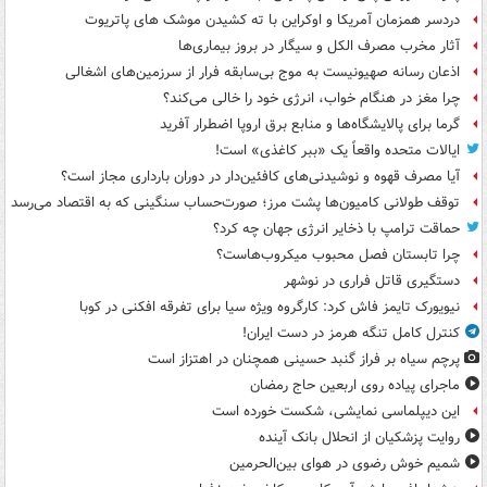
دردسر همزمان آمریکا و اوکراین با ته کشیدن موشک های پاتریوت
آثار مخرب مصرف الکل و سیگار در بروز بیماری‌ها
اذعان رسانه صهیونیست به موج بی‌سابقه فرار از سرزمین‌های اشغالی
چرا مغز در هنگام خواب، انرژی خود را خالی می‌کند؟
گرما برای پالایشگاه‌ها و منابع برق اروپا اضطرار آفرید
ایالات متحده واقعاً یک «ببر کاغذی» است!
آیا مصرف قهوه و نوشیدنی‌های کافئین‌دار در دوران بارداری مجاز است؟
توقف طولانی کامیون‌ها پشت مرز؛ صورت‌حساب سنگینی که به اقتصاد می‌رسد
حماقت ترامپ با ذخایر انرژی جهان چه کرد؟
چرا تابستان فصل محبوب میکروب‌هاست؟
دستگیری قاتل فراری در نوشهر
نیویورک تایمز فاش کرد: کارگروه ویژه سیا برای تفرقه افکنی در کوبا
کنترل کامل تنگه هرمز در دست ایران!
پرچم سیاه بر فراز گنبد حسینی همچنان در اهتزاز است
ماجرای پیاده روی اربعین حاج رمضان
این دیپلماسی نمایشی، شکست خورده است
روایت پزشکیان از انحلال بانک آینده
شمیم خوش رضوی در هوای بین‌الحرمین