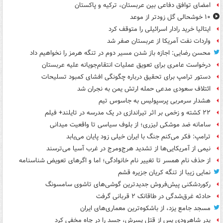
امضای توافق دفاعی بین عربستان، ترکیه و پاکستان
۱۰ خوشحالی گل زودتر از موعد
ایتالیا خرید رادار اسرائیلی را متوقف کرد
واردات نفت آمریکا از عربستان صفر شد
محسن رضایی: اجازه باز شدن مسیر دوم در تنگه هرمز را نخواهیم داد
درخواست عامری برای تعویق عملیات انتقام‌جویانه علیه عربستان
دستور ترامپ برای تحقیق درباره چگونگی افشای کمبود تسلیحات
ائتلاف سعودی مدعی حمله ارتش یمن به نجران شد
هشدار سرمربی پرسپولیس به جاسوس تیم
۲۲ کشته و زخمی بر اثر تیراندازی در یک مدرسه در تایلند+ فیلم
سامانه ضد موشکی لیزری؛ از بلوف سیاسی تا واقعیت میدانی
ترامپ: فکر می‌کنم جنگ با ایران خیلی زود پایان می‌یابد
نیمی از آمریکایی‌ها از تشدید هرج‌ومرج در غرب آسیا می‌ترسند
از حذف نام همسر تا تغییر نام خانوادگی؛ اما و اگرهای تعویض شناسنامه
نمایی زیبا از تنگه کریان جزیره قشم
رکوردشکنی پیش‌فروش جدیدترین گوشی‌های تاشوی سامسونگ
حادثه غرق‌شدگی در طاقانک ۲ قربانی گرفت
مسجد جامع یزد، از باشکوه‌ترین معماری‌های ایران
پدر شاهرودی پس از قتل پسرش، جسد را در چاه مخفی کرد