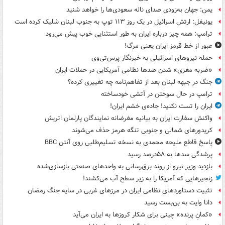
یمن: جهان به‌زودی صدای ناله سعودی‌ها را خواهد شنید
یونیفل: ارتش اسرائیل در یک روز ۱۱۳ توپ به جنوب لبنان شلیک کرده است
ترامپ: همه چیز درباره ایران به طور استثنایی خوب پیش می‌رود
عبور از خط قرمز ایران یعنی مرگ!
حمله نیروهای اسرائیلی به خبرنگار پرس‌تی‌وی
«ضربه مغزی» شدن صدها نظامی آمریکایی در حملات ایران
جنگ در جبهه لبنان بعد از تفاهم‌نامه چه تغییری کرده؟
ترامپ در حال سوختن در آتشی خودساخته
ایران را تست نکنید! جاده‌ی خشم ایران!
واکنش سفارت ایران به بیانیه مغرضانه نمایندگان پارلمان اتریش
کریدورهای شمالی و جنوبی تنگه هرمز حذف می‌شوند
پاسخ قاطع ملیحه محمدی به نسخه تسلیم‌طلبی روی آنتن BBC
پرشدگی سدها به ۵۸درصد رسید
بازدید وزیر نیرو از روند برق‌رسانی به واحدهای صنعتی بازسازی‌شده
زنجیرهایی که آمریکا را به زیر سطح آب می‌کشند!
تثبیت دستاوردهای نظامی ایران در مرزهای غربی در سایه جنگ رمضان
دانا وایت به بن‌بست رسید
«کمانِ پرنده» چینی برای شکار کروزها به ایران می‌آید