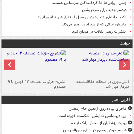
ونس: ایرانی‌ها مذاکره‌کنندگان سرسختی هستند
دردسر جدید برای سرخپوشان
تکذیب ادعای «نحوه ردزنی محل استقرار شهید لاریجانی»
ماهواره ایرانی که از سد ابرها عبور می‌کند
ابتکارات رهبر انقلاب در میدان نبرد
حوادث
تصادف مرگبار در محور اهواز–شوش ۲
آتش‌سوزی در منطقه حفاظت‌شده
تشریح جزئیات تصادف ۱۲ خودرو با ۱۹
پا
دیزمار مهار شد
مصدوم
آخرین اخبار
ماجرای پیاده روی اربعین حاج رمضان
این دیپلماسی نمایشی، شکست خورده است
روایت پزشکیان از انحلال بانک آینده
شمیم خوش رضوی در هوای بین‌الحرمین