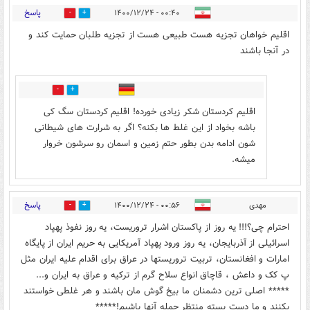
پاسخ
۰۰:۴۰ - ۱۴۰۰/۱۲/۲۴
0
4
اقلیم خواهان تجزیه هست طبیعی هست از تجزیه طلبان حمایت کند و
در آنجا باشند
0
2
اقلیم کردستان شکر زیادی خورده! اقلیم کردستان سگ کی
باشه بخواد از این غلط ها بکنه؟ اگر به شرارت های شیطانی
شون ادامه بدن بطور حتم زمین و اسمان رو سرشون خروار
میشه.
پاسخ
مهدی
۰۰:۵۶ - ۱۴۰۰/۱۲/۲۴
0
4
احترام چی؟!!! یه روز از پاکستان اشرار تروریست، یه روز نفوذ پهپاد
اسرائیلی از آذربایجان، یه روز ورود پهپاد آمریکایی به حریم ایران از پایگاه
امارات و افغانستان، تربیت تروریستها در عراق برای اقدام علیه ایران مثل
پ کک و داعش ، قاچاق انواع سلاح گرم از ترکیه و عراق به ایران و...
***** اصلی ترین دشمنان ما بیخ گوش مان باشند و هر غلطی خواستند
بکنند و ما دست بسته منتظر حمله آنها باشیم!*****