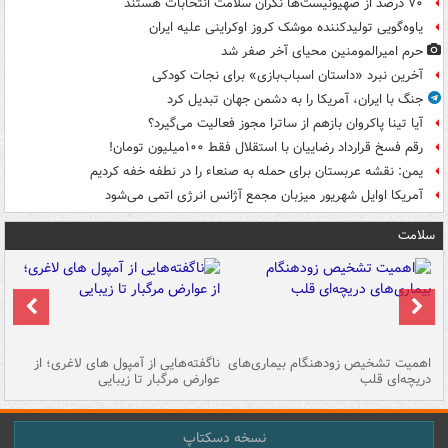
۷۰ درصد از صهیونیست‌ها نگران سلامت انتخابات هستند
یاوه‌گویی تولیدکننده موشک کروز اوکراینی علیه ایران
حرم امیرالمومنین محیای آخر صفر شد
آخرین نبرد «داستان اسباب‌بازی» برای نجات کودکی
جنگ با ایران، آمریکا را به دشمن جهان تبدیل کرد
آیا تینا پاکروان بازهم از ساترا مجوز فعالیت می‌گیرد؟
رقم فسخ قرارداد رضاییان با استقلال فقط ۱۰۰میلیون تومان!
یمن: نقشه عربستان برای حمله به صنعاء را در نطفه خفه کردیم
آمریکا اوایل شهریور میزبان مجمع آژانس انرژی اتمی می‌شود
سلامت
اهمیت تشخیص زودهنگام بیماری‌های
ناگفته‌هایی از آمپول های لاغری؛ از
دریچه‌ای قلب
عوارض مرگبار تا زیبایی
تا
نسخه دسکتاپ