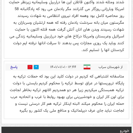
شدند ومثله شدند واکنون قاتلان این ها دراربیل وسلیمانیه زیرنظر حمایت
امریکا وبارزانی روزگار می گذرانند مگر یادمان می رود که پادگانبانه 58
روز محاصره کامل بود وهمه افراد نیروی انتظامی به شهادت رسیدند
مگرستون میان بانه سردشت یادمان رفته که همه ارتشیان وسربازان به
شهادت رسیدند وبدن های انان آتش گرفت همه قتله اکنون با حمایت
اسرائیل وعربستان وامریکا درکاخ های خود درراربیل وسلیمانیه زندگی می
کنند وباید یک روزی مجازات پس بدهند تا سرقت انانها نرفته ایم دولت
کردستان انها را تسلیم کند.
پاسخ
از شهرستان سراب
۱۲:۴۴ - ۱۴۰۱/۰۱/۰۱
0
0
متاسفانه اشتباهی که کردیم در دولت کلید این بود که حملات ترکیه به
پایگاه تروریستها در عراق توسط ترکیه را محکوم کردیم بایستی با دولت
ترکیه همبستگی میکردیم زیرا هر دو همدردیم الانهم ترکیه بخاطر لجاجت
برای اون کار ایران و خودشیرینی برای بهبود روابط با غرب و اتحادیه عرب
حمله ایران را محکوم میکند البته اینکار ترکیه هم کار درستی نیست و
لجاجت نباید جای عرف دیپلماتیک و منافع ملی یک کشور رو بگیره
خودرو