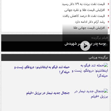
قیمت نفت برنت به ۷۹ دلار رسید
افزایش قیمت طلا و نقره جهانی
قیمت نفت ۵ درصد کاهش یافت
رشد آرام دلار ادامه دارد
افزایش قیمت جهانی طلا
فیلم برگزیده
بوسه‌ پدر بر پای پسر شهیدش
برگزیده ورزشی
حمله تند فیگو به اینفانتینو: دروغگو، پَست‌ و
حیله‌گر!
جنجال جدید نیمار در برزیل +فیلم