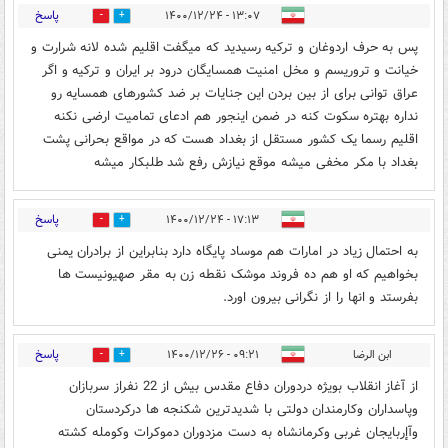
پاسخ
۱۳:۰۷ - ۱۴۰۰/۱۲/۲۴
0
0
پس به حرف اردوغان و ترکیه رسیدید که میگفت اقلیم شده لانه شرارت و
خیانت و تروریسم و مخل امنیت همسایگان درود بر ایران و ترکیه و اگر
عراق توانی برای از بین بردن این جنایات بر ضد کشورهای همسایه رو
نداره بهتره سکوت کنه در ضمن اینجور هم ادعای تمامیت ارضی نکنه
اقلیم رسما یک کشور مستقل از بغداد هست که در مواقع بحرانی پشت
بغداد با مکر مخفی میشه موقع نیازش رفع شد طلبکار میشه
پاسخ
۱۷:۱۳ - ۱۴۰۰/۱۲/۲۴
0
1
به احتمال زیاد در امارات هم موساد پایگاه دارد بنابراین از برادران یمنی
بخواهیم که او هم ده فروند موشک نقطه زن به مقر صهیونیست ها
بفرستد و انها را از نگرانی بیرون اورد.
پاسخ
ابن الرضا
۰۹:۲۱ - ۱۴۰۰/۱۲/۲۶
0
0
از آغاز انقلاب بویژه دردوران دفاع مقدس بیش از 22 نفراز سربازان
وپاسداران وکارمندان دولتی با شدیدترین شکنجه ها درکردستان
وآإربایجان غربی وکرمانشاه به دست مزدوران دموکرات وکومله کشته