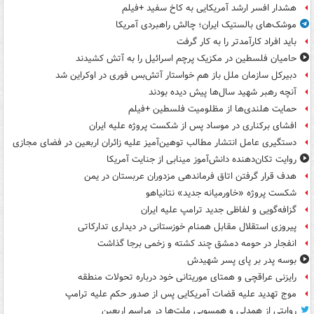
هشدار افسر ارشد آمریکایی به کاخ سفید +فیلم
موشک‌های بالستیک ایران؛ چالش راهبردی آمریکا
باید افراد کارآمدتر را به کار گرفت
حامیان فلسطین در مکزیک پرچم اسرائیل را به آتش کشیدند
دبیرکل سازمان ملل باز هم خواستار آتش‌بس فوری در اوکراین شد
آنچه رهبر شهید سال‌ها پیش دیده بودند
حمایت هلندی‌ها از مظلومیت فلسطین +فیلم
افشای برکناری در موساد پس از شکست پروژه علیه ایران
دستگیری عامل انتشار مطالب توهین‌آمیز علیه زائران اربعین در فضای مجازی
روایت تکان‌دهنده دانش‌آموز مینابی از جنایت آمریکا
هدف قرار گرفتن اتاق‌ فرماندهی مزدوران عربستان در یمن
شکست پروژه «خاورمیانه جدید» نتانیاهو
گزافه‌گویی و لفاظی جدید ترامپ علیه ایران
پیروزی استقلال مقابل همنام خوزستانی در دیداری تدارکاتی
انفجار در حومه دمشق چند کشته و زخمی برجا گذاشت
بوسه‌ پدر بر پای پسر شهیدش
رایزنی عراقچی و همتای موریتانی خود درباره تحولات منطقه
موج تهدید علیه قضات آمریکایی پس از صدور حکم علیه ترامپ
روایتی از همدلی و همسویی ملت‌ها در مراسم اربعین