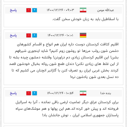
پاسخ
عبدالله مومن
۰۹:۰۳ - ۱۴۰۰/۱۲/۲۴
0
1
با اسقاطیل باید به زبان خودش سخن گفت.
پاسخ
۱۰:۰۱ - ۱۴۰۰/۱۲/۲۴
0
2
اقلیم کثافت کردستان دوست داره ایران هم انواع و اقسام کشورهای
دشمن شون رولب مرزها تو روشون زوم کنیم؟ شاید اینجوری شیرفهم
بشن! این اقلیم کردستان زیادی دم دراوردن! وقتشه دمشون چیده بشه تا
از این غلط های زیادی نکنن! دندان طمع شون روکه بخیال خودشون قصد
کردند بخش غربی ایران رو تصرف کنن با گازانبر انچنان می کشیم که تا
ده نسل بعدی شون یادشون نره!
پاسخ
بنده خدا
۱۰:۵۴ - ۱۴۰۰/۱۲/۲۴
0
2
برای کردستان عراق دیگر تمامیت ارضی باقی نمانده ، آنرا به اسرائیل
فروخته اند و پیش خور کرده اند.هم این پولها و هم موشک‌های سپاه
پاسداران جمهوری اسلامی ایران ، نوش جانشان باد!