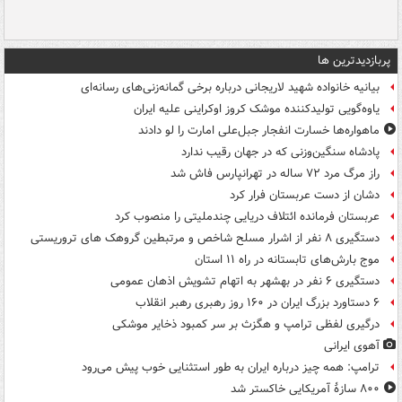
پربازدیدترین ها
بیانیه خانواده شهید لاریجانی درباره برخی گمانه‌زنی‌های رسانه‌ای
یاوه‌گویی تولیدکننده موشک کروز اوکراینی علیه ایران
ماهواره‌ها خسارت انفجار جبل‌علی امارت را لو دادند
پادشاه سنگین‌وزنی که در جهان رقیب ندارد
راز مرگ مرد ۷۲ ساله در تهرانپارس فاش شد
دشان از دست عربستان فرار کرد
عربستان فرمانده ائتلاف دریایی چندملیتی را منصوب کرد
دستگیری ۸ نفر از اشرار مسلح شاخص و مرتبطین گروهک های تروریستی
موج بارش‌های تابستانه در راه ۱۱ استان
دستگیری ۶ نفر در بهشهر به اتهام تشویش اذهان عمومی
۶ دستاورد بزرگ ایران در ۱۶۰ روز رهبری رهبر انقلاب
درگیری لفظی ترامپ و هگزث بر سر کمبود ذخایر موشکی
آهوی ایرانی
ترامپ: همه چیز درباره ایران به طور استثنایی خوب پیش می‌رود
۸۰۰ سازۀ آمریکایی خاکستر شد