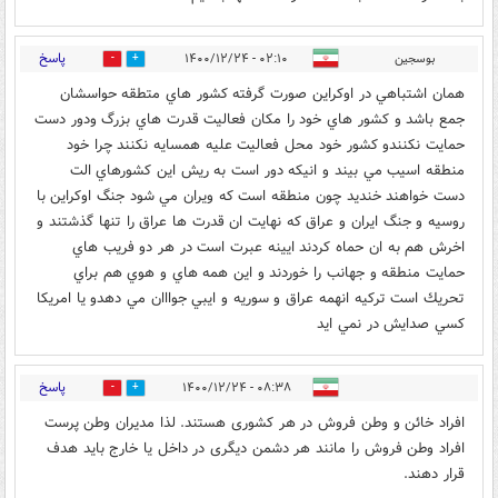
پاسخ
بوسجين
۰۲:۱۰ - ۱۴۰۰/۱۲/۲۴
0
1
همان اشتباهي در اوكراين صورت گرفته كشور هاي متطقه حواسشان
جمع باشد و كشور هاي خود را مكان فعاليت قدرت هاي بزرگ ودور دست
حمايت نكنندو كشور خود محل فعاليت عليه همسايه نكنند چرا خود
منطقه اسيب مي بيند و انيكه دور است به ريش اين كشورهاي الت
دست خواهند خنديد چون منطقه است كه ويران مي شود جنگ اوكراين با
روسيه و جنگ ايران و عراق كه نهايت ان قدرت ها عراق را تنها گذشتند و
اخرش هم به ان حماه كردند ايينه عبرت است در هر دو فريب هاي
حمايت منطقه و جهانب را خوردند و اين همه هاي و هوي هم براي
تحريك است تركيه انهمه عراق و سوريه و ايبي جوااان مي دهدو يا امريكا
كسي صدايش در نمي ايد
پاسخ
۰۸:۳۸ - ۱۴۰۰/۱۲/۲۴
0
1
افراد خائن و وطن فروش در هر کشوری هستند. لذا مدیران وطن پرست
افراد وطن فروش را مانند هر دشمن دیگری در داخل یا خارج باید هدف
قرار دهند.