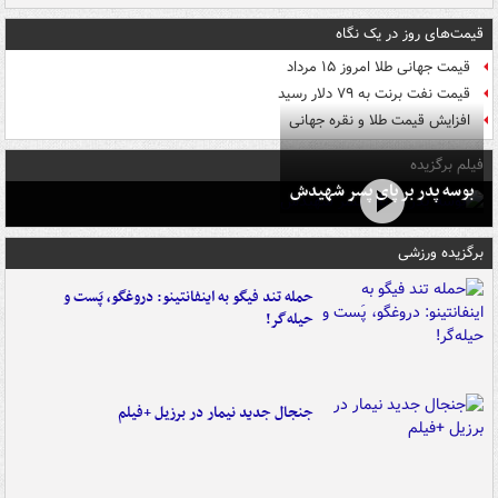
قیمت‌های روز در یک نگاه
قیمت جهانی طلا امروز ۱۵ مرداد
قیمت نفت برنت به ۷۹ دلار رسید
افزایش قیمت طلا و نقره جهانی
فیلم برگزیده
بوسه‌ پدر بر پای پسر شهیدش
برگزیده ورزشی
حمله تند فیگو به اینفانتینو: دروغگو، پَست‌ و
حیله‌گر!
جنجال جدید نیمار در برزیل +فیلم