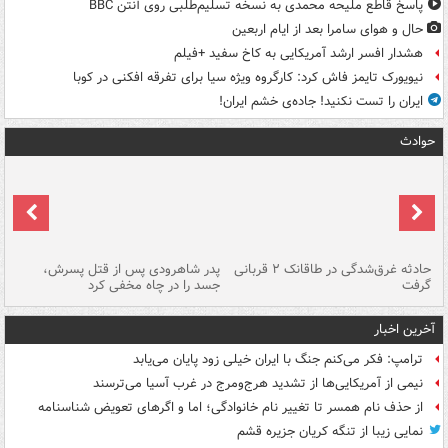
پاسخ قاطع ملیحه محمدی به نسخه تسلیم‌طلبی روی آنتن BBC
حال و هوای سامرا بعد از ایام اربعین
هشدار افسر ارشد آمریکایی به کاخ سفید +فیلم
نیویورک تایمز فاش کرد: کارگروه ویژه سیا برای تفرقه افکنی در کوبا
ایران را تست نکنید! جاده‌ی خشم ایران!
حوادث
شته
حادثه غرق‌شدگی در طاقانک ۲ قربانی
پدر شاهرودی پس از قتل پسرش،
دس
گرفت
جسد را در چاه مخفی کرد
آخرین اخبار
ترامپ: فکر می‌کنم جنگ با ایران خیلی زود پایان می‌یابد
نیمی از آمریکایی‌ها از تشدید هرج‌ومرج در غرب آسیا می‌ترسند
از حذف نام همسر تا تغییر نام خانوادگی؛ اما و اگرهای تعویض شناسنامه
نمایی زیبا از تنگه کریان جزیره قشم