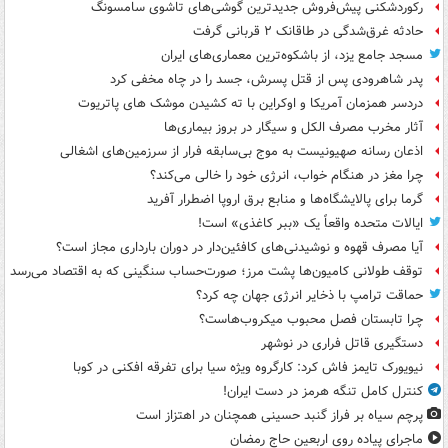
رکوردشکنی پیش‌فروش جدیدترین گوشی‌های تاشوی سامسونگ
حادثه غرق‌شدگی در طاقانک ۲ قربانی گرفت
مسجد جامع یزد، از باشکوه‌ترین معماری‌های ایران
پدر شاهرودی پس از قتل پسرش، جسد را در چاه مخفی کرد
دردسر همزمان آمریکا و اوکراین با ته کشیدن موشک های پاتریوت
آثار مخرب مصرف الکل و سیگار در بروز بیماری‌ها
اذعان رسانه صهیونیست به موج بی‌سابقه فرار از سرزمین‌های اشغالی
چرا مغز در هنگام خواب، انرژی خود را خالی می‌کند؟
گرما برای پالایشگاه‌ها و منابع برق اروپا اضطرار آفرید
ایالات متحده واقعاً یک «ببر کاغذی» است!
آیا مصرف قهوه و نوشیدنی‌های کافئین‌دار در دوران بارداری مجاز است؟
توقف طولانی کامیون‌ها پشت مرز؛ صورت‌حساب سنگینی که به اقتصاد می‌رسد
حماقت ترامپ با ذخایر انرژی جهان چه کرد؟
چرا تابستان فصل محبوب میکروب‌هاست؟
دستگیری قاتل فراری در نوشهر
نیویورک تایمز فاش کرد: کارگروه ویژه سیا برای تفرقه افکنی در کوبا
کنترل کامل تنگه هرمز در دست ایران!
پرچم سیاه بر فراز گنبد حسینی همچنان در اهتزاز است
ماجرای پیاده روی اربعین حاج رمضان