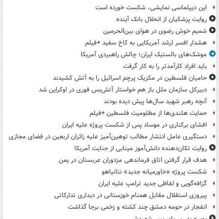
این دیپلماسی نمایشی، شکست خورده است
روایت پزشکیان از انحلال بانک آینده
شمیم خوش رضوی در هوای بین‌الحرمین
هشدار افسر ارشد آمریکایی به کاخ سفید +فیلم
موشک‌های بالستیک ایران؛ چالش راهبردی آمریکا
باید افراد کارآمدتر را به کار گرفت
حامیان فلسطین در مکزیک پرچم اسرائیل را به آتش کشیدند
دبیرکل سازمان ملل باز هم خواستار آتش‌بس فوری در اوکراین شد
آنچه رهبر شهید سال‌ها پیش دیده بودند
حمایت هلندی‌ها از مظلومیت فلسطین +فیلم
افشای برکناری در موساد پس از شکست پروژه علیه ایران
دستگیری عامل انتشار مطالب توهین‌آمیز علیه زائران اربعین در فضای مجازی
روایت تکان‌دهنده دانش‌آموز مینابی از جنایت آمریکا
هدف قرار گرفتن اتاق‌ فرماندهی مزدوران عربستان در یمن
شکست پروژه «خاورمیانه جدید» نتانیاهو
گزافه‌گویی و لفاظی جدید ترامپ علیه ایران
پیروزی استقلال مقابل همنام خوزستانی در دیداری تدارکاتی
انفجار در حومه دمشق چند کشته و زخمی برجا گذاشت
بوسه‌ پدر بر پای پسر شهیدش