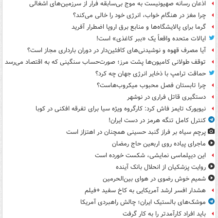
اذعان رسانه صهیونیست به موج بی‌سابقه فرار از سرزمین‌های اشغالی
چرا مغز در هنگام خواب، انرژی خود را خالی می‌کند؟
گرما برای پالایشگاه‌ها و منابع برق اروپا اضطرار آفرید
ایالات متحده واقعاً یک «ببر کاغذی» است!
آیا مصرف قهوه و نوشیدنی‌های کافئین‌دار در دوران بارداری مجاز است؟
توقف طولانی کامیون‌ها پشت مرز؛ صورت‌حساب سنگینی که به اقتصاد می‌رسد
حماقت ترامپ با ذخایر انرژی جهان چه کرد؟
چرا تابستان فصل محبوب میکروب‌هاست؟
دستگیری قاتل فراری در نوشهر
نیویورک تایمز فاش کرد: کارگروه ویژه سیا برای تفرقه افکنی در کوبا
کنترل کامل تنگه هرمز در دست ایران!
پرچم سیاه بر فراز گنبد حسینی همچنان در اهتزاز است
ماجرای پیاده روی اربعین حاج رمضان
این دیپلماسی نمایشی، شکست خورده است
روایت پزشکیان از انحلال بانک آینده
شمیم خوش رضوی در هوای بین‌الحرمین
هشدار افسر ارشد آمریکایی به کاخ سفید +فیلم
موشک‌های بالستیک ایران؛ چالش راهبردی آمریکا
باید افراد کارآمدتر را به کار گرفت