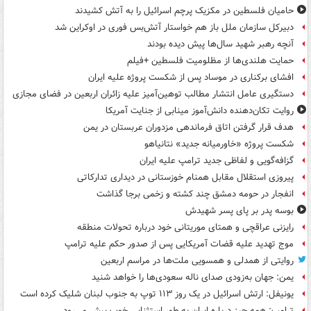
حامیان فلسطین در مکزیک پرچم اسرائیل را به آتش کشیدند
دبیرکل سازمان ملل باز هم خواستار آتش‌بس فوری در اوکراین شد
آنچه رهبر شهید سال‌ها پیش دیده بودند
حمایت هلندی‌ها از مظلومیت فلسطین +فیلم
افشای برکناری در موساد پس از شکست پروژه علیه ایران
دستگیری عامل انتشار مطالب توهین‌آمیز علیه زائران اربعین در فضای مجازی
روایت تکان‌دهنده دانش‌آموز مینابی از جنایت آمریکا
هدف قرار گرفتن اتاق‌ فرماندهی مزدوران عربستان در یمن
شکست پروژه «خاورمیانه جدید» نتانیاهو
گزافه‌گویی و لفاظی جدید ترامپ علیه ایران
پیروزی استقلال مقابل همنام خوزستانی در دیداری تدارکاتی
انفجار در حومه دمشق چند کشته و زخمی برجا گذاشت
بوسه‌ پدر بر پای پسر شهیدش
رایزنی عراقچی و همتای موریتانی خود درباره تحولات منطقه
موج تهدید علیه قضات آمریکایی پس از صدور حکم علیه ترامپ
روایتی از همدلی و همسویی ملت‌ها در مراسم اربعین
یمن: جهان به‌زودی صدای ناله سعودی‌ها را خواهد شنید
یونیفل: ارتش اسرائیل در یک روز ۱۱۳ توپ به جنوب لبنان شلیک کرده است
ترامپ: همه چیز درباره ایران به طور استثنایی خوب پیش می‌رود