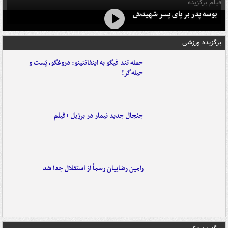
فیلم برگزیده
بوسه‌ پدر بر پای پسر شهیدش
برگزیده ورزشی
حمله تند فیگو به اینفانتینو: دروغگو، پَست‌ و
حیله‌گر!
جنجال جدید نیمار در برزیل +فیلم
رامین رضاییان رسماً از استقلال جدا شد