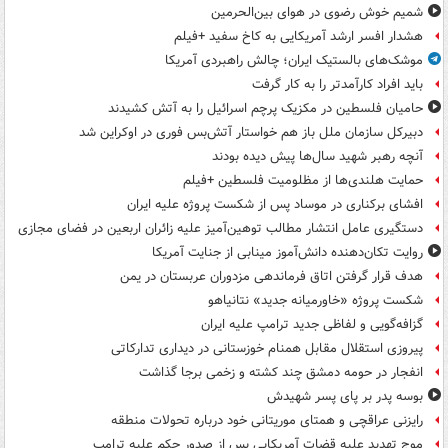
شمیم خوش رضوی در هوای بین‌الحرمین
هشدار افسر ارشد آمریکایی به کاخ سفید +فیلم
موشک‌های بالستیک ایران؛ چالش راهبردی آمریکا
باید افراد کارآمدتر را به کار گرفت
حامیان فلسطین در مکزیک پرچم اسرائیل را به آتش کشیدند
دبیرکل سازمان ملل باز هم خواستار آتش‌بس فوری در اوکراین شد
آنچه رهبر شهید سال‌ها پیش دیده بودند
حمایت هلندی‌ها از مظلومیت فلسطین +فیلم
افشای برکناری در موساد پس از شکست پروژه علیه ایران
دستگیری عامل انتشار مطالب توهین‌آمیز علیه زائران اربعین در فضای مجازی
روایت تکان‌دهنده دانش‌آموز مینابی از جنایت آمریکا
هدف قرار گرفتن اتاق‌ فرماندهی مزدوران عربستان در یمن
شکست پروژه «خاورمیانه جدید» نتانیاهو
گزافه‌گویی و لفاظی جدید ترامپ علیه ایران
پیروزی استقلال مقابل همنام خوزستانی در دیداری تدارکاتی
انفجار در حومه دمشق چند کشته و زخمی برجا گذاشت
بوسه‌ پدر بر پای پسر شهیدش
رایزنی عراقچی و همتای موریتانی خود درباره تحولات منطقه
موج تهدید علیه قضات آمریکایی پس از صدور حکم علیه ترامپ