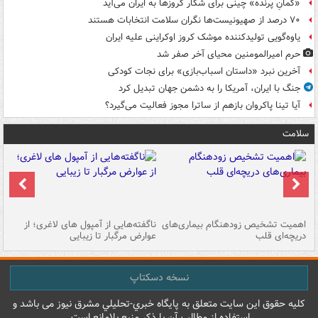
«کمانِ پرنده» چینی برای شکار کروزها به ایران می‌آید
۷۰ درصد از صهیونیست‌ها نگران سلامت انتخابات هستند
یاوه‌گویی تولیدکننده موشک کروز اوکراینی علیه ایران
حرم امیرالمومنین محیای آخر صفر شد
آخرین نبرد «داستان اسباب‌بازی» برای نجات کودکی
جنگ با ایران، آمریکا را به دشمن جهان تبدیل کرد
آیا تینا پاکروان بازهم از ساترا مجوز فعالیت می‌گیرد؟
سلامت
اهمیت تشخیص زودهنگام بیماری‌های
ناگفته‌هایی از آمپول های لاغری؛ از
دریچه‌ای قلب
عوارض مرگبار تا زیبایی
تا
نسخه دسکتاپ
کليه حقوق اين سايت متعلق به پایگاه خبري-تحليلي مشرق نيوز می باشد و
استفاده از مطالب آن با ذکر منبع بلامانع است.