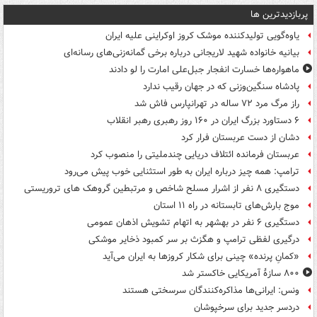
پربازدیدترین ها
یاوه‌گویی تولیدکننده موشک کروز اوکراینی علیه ایران
بیانیه خانواده شهید لاریجانی درباره برخی گمانه‌زنی‌های رسانه‌ای
ماهواره‌ها خسارت انفجار جبل‌علی امارت را لو دادند
پادشاه سنگین‌وزنی که در جهان رقیب ندارد
راز مرگ مرد ۷۲ ساله در تهرانپارس فاش شد
۶ دستاورد بزرگ ایران در ۱۶۰ روز رهبری رهبر انقلاب
دشان از دست عربستان فرار کرد
عربستان فرمانده ائتلاف دریایی چندملیتی را منصوب کرد
ترامپ: همه چیز درباره ایران به طور استثنایی خوب پیش می‌رود
دستگیری ۸ نفر از اشرار مسلح شاخص و مرتبطین گروهک های تروریستی
موج بارش‌های تابستانه در راه ۱۱ استان
دستگیری ۶ نفر در بهشهر به اتهام تشویش اذهان عمومی
درگیری لفظی ترامپ و هگزث بر سر کمبود ذخایر موشکی
«کمانِ پرنده» چینی برای شکار کروزها به ایران می‌آید
۸۰۰ سازۀ آمریکایی خاکستر شد
ونس: ایرانی‌ها مذاکره‌کنندگان سرسختی هستند
دردسر جدید برای سرخپوشان