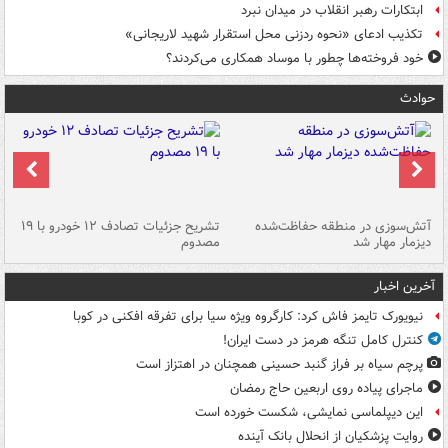
ابتکارات رهبر انقلاب در میدان نبرد
تکذیب ادعای «نحوه ردزنی محل استقرار شهید لاریجانی»
خود فروخته‌ها چطور با موساد همکاری می‌کردند؟
حوادث
تصادف مرگبار در محور اهواز–شوش ۲
آتش‌سوزی در منطقه حفاظت‌شده
تشریح جزئیات تصادف ۱۲ خودرو با ۱۹
پا
دیزمار مهار شد
مصدوم
آخرین اخبار
نیویورک تایمز فاش کرد: کارگروه ویژه سیا برای تفرقه افکنی در کوبا
کنترل کامل تنگه هرمز در دست ایران!
پرچم سیاه بر فراز گنبد حسینی همچنان در اهتزاز است
ماجرای پیاده روی اربعین حاج رمضان
این دیپلماسی نمایشی، شکست خورده است
روایت پزشکیان از انحلال بانک آینده