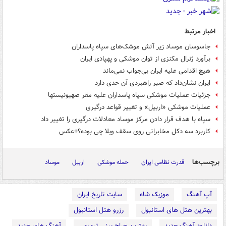
اخبار مرتبط
جاسوسان موساد زیر آتش موشک‌های سپاه پاسداران
برآورد ژنرال مکنزی از توان موشکی و پهپادی ایران
هیچ اقدامی علیه ایران بی‌جواب نمی‌ماند
ایران نشان‌داد که صبر راهبردی آن حدی دارد
جزئیات عملیات موشکی سپاه پاسداران علیه مقر صهیونیست‎ها
عملیات موشکی «اربیل» و تغییر قواعد درگیری
سپاه با هدف قرار دادن مرکز موساد معادلات درگیری را تغییر داد
کاربرد سه دکل مخابراتی روی سقف ویلا چی بوده؟+عکس
برچسب‌ها
قدرت نظامی ایران
حمله موشکی
اربیل
موساد
آپ آهنگ
موزیک شاه
سایت تاریخ ایران
بهترین هتل های استانبول
رزرو هتل استانبول
دانلود آهنگ جدید
بهترین جراح بینی ترمیمی
آهنگ های جدید