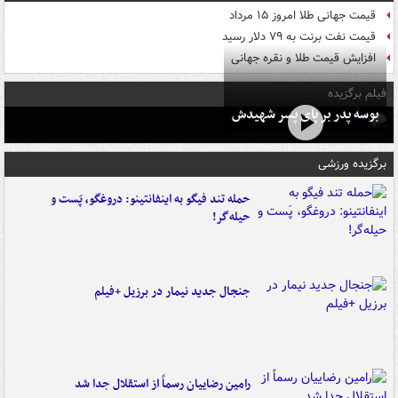
قیمت جهانی طلا امروز ۱۵ مرداد
قیمت نفت برنت به ۷۹ دلار رسید
افزایش قیمت طلا و نقره جهانی
فیلم برگزیده
بوسه‌ پدر بر پای پسر شهیدش
برگزیده ورزشی
حمله تند فیگو به اینفانتینو: دروغگو، پَست‌ و
حیله‌گر!
جنجال جدید نیمار در برزیل +فیلم
رامین رضاییان رسماً از استقلال جدا شد