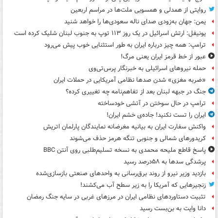
روایتی از همدلی و همسویی ملت‌ها در مراسم اربعین
یمن: جهان به‌زودی صدای ناله سعودی‌ها را خواهد شنید
یونیفل: ارتش اسرائیل در یک روز ۱۱۳ توپ به جنوب لبنان شلیک کرده است
ترامپ: همه چیز درباره ایران به طور استثنایی خوب پیش می‌رود
عبور از خط قرمز ایران یعنی مرگ!
حمله نیروهای اسرائیلی به خبرنگار پرس‌تی‌وی
«ضربه مغزی» شدن صدها نظامی آمریکایی در حملات ایران
جنگ در جبهه لبنان بعد از تفاهم‌نامه چه تغییری کرده؟
ترامپ در حال سوختن در آتشی خودساخته
ایران را تست نکنید! جاده‌ی خشم ایران!
واکنش سفارت ایران به بیانیه مغرضانه نمایندگان پارلمان اتریش
کریدورهای شمالی و جنوبی تنگه هرمز حذف می‌شوند
پاسخ قاطع ملیحه محمدی به نسخه تسلیم‌طلبی روی آنتن BBC
پرشدگی سدها به ۵۸درصد رسید
بازدید وزیر نیرو از روند برق‌رسانی به واحدهای صنعتی بازسازی‌شده
زنجیرهایی که آمریکا را به زیر سطح آب می‌کشند!
تثبیت دستاوردهای نظامی ایران در مرزهای غربی در سایه جنگ رمضان
دانا وایت به بن‌بست رسید