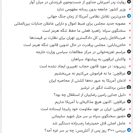
روایت پدر امیرعلی جداوی از جست‌وجوی فرزندش در میان آوار
وزیر کشور: جامعه بدون رسانه مفهومی ندارد
جدی‌ترین تقابل نظامی آمریکا از زمان جنگ جهانی
مصوبه جدید مجلس برای ضبط اموال و دارایی عاملان جنایات بین‌المللی
سخنگوی سپاه: راهبرد فعلی ما حفظ تنگه هرمز است
ضرب‌الاجل رئیس کل دادگستری تهران برای نظارت بر قیمت‌ها
حاجی‌بابایی: مجلس پرقدرت در حال تدوین قانون تنگه هرمز است
مراسم تعزیه‌خوانی در مرکز مطالعات سیاسی وزارت خارجه
واکنش ابرقویی به پیشنهاد سپاهان
زینی‌وند: در مورد قانون حجاب تغییری ایجاد نشده است
عراقچی: ما نه فراموش می‌کنیم نه می‌بخشیم
اذعان آمریکا به عبور ده‌ها کشتی از محاصره ایران
جشن برداشت انگور در ترشیز
دلیل جدایی رامین رضاییان از استقلال چه بود؟
عراقچی: اکنون هیچ مذاکره‌ای با آمریکا نداریم
عراقچی: ایران بر عهد مقاومت خود پابرجا ایستاده است
حضور سخنگوی سپاه بر سر مزار شهید سلیمانی
عامل اصلی قتل حمیدرضا رجب‌زاده دستگیر شد
بررسی ۳۰۰ روز پس از آتش‌بس: چه بر سر غزه آمد؟