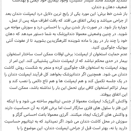
تشدید میکنند مانند سیگار کشیدن، وجود بیماری خود ایمنی و بهداشت
ضعیف دهان و دندان.
باز شدن خط برش: این مورد یکی از رایج ترین دلایل درد ایمپلنت دندان بعد
از جراحی میباشد و زمانی اتفاق می افتد که بافت اطراف میله پس از عمل،
دوباره باز شود. در صورت باز شدن برش، با احساس درد و سوزش مواجه می
شوید. در چنین وضعیتی معمولا دندانپزشک به شما دستور میدهد که دهان
خود را چند بار در روز با ماده شوینده کلرهگزیدین بشویید تا از عفونت آنتی
بیوتیک جلوگیری کنید.
عدم حمایت استخوان از ایمپلنت: برخی اوقات ممکن است ساختار استخوان
بیمار در حدی محکم نباشد که از ایمپلنت دندانی پشتیبانی کند. این امر از
پیوند ایمپلنت به استخوان فک جلوگیری کرده و منجر به شکست روش کاشت
دندان می شود. همچنین اگر دندانپزشک بخواهد کل فرآیند ایمپلنت دندان را
در یک جلسه تکمیل کند و هم ایمپلنت ها و هم تاج دائمی را نصب کند و
بیمار تراکم استخوان کافی برای تحمل این بار را نداشته باشد، ممکن است
این اتفاق بیوفتد.
واکنش آلرژیک: ایمپلنت معمولا از جنس تیتانیوم ساخته می شود و با اینکه
این فلز با سلول های فلزی سازگار است اما برخی افراد به آن حساسیت دارند
و واکنش های آلرژیک ایجاد میکنند. آلرژی معمولا باعث احساس گزگز و
سوزش در محل کاشت دندان می شود. اگر نمیدانید که به تیتانیوم حساسیت
دارید یا نه، بهتر است قبل از جراحی ایمپلنت دندان، این موضوع را با