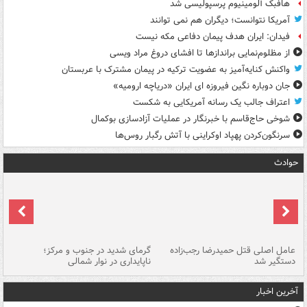
هافبک آلومینیوم پرسپولیسی شد
آمریکا نتوانست؛ دیگران هم نمی توانند
فیدان: ایران هدف پیمان دفاعی مکه نیست
از مظلوم‌نمایی براندازها تا افشای دروغ مراد ویسی
واکنش کنایه‌آمیز به عضویت ترکیه در پیمان مشترک با عربستان
جان دوباره نگین فیروزه ای ایران «دریاچه ارومیه»
اعتراف جالب یک رسانه آمریکایی به شکست
شوخی حاج‌قاسم با خبرنگار در عملیات آزادسازی بوکمال
سرنگون‌کردن پهپاد اوکراینی با آتش رگبار روس‌ها
حوادث
عامل اصلی قتل حمیدرضا رجب‌زاده
گرمای شدید در جنوب و مرکز؛
جا
دستگیر شد
ناپایداری در نوار شمالی
مر
آخرین اخبار