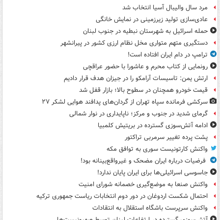
مرد سال والیبال آسیا انتخاب شد
عادی‌سازی تولید زیرزمینی در نمایش خانگی
حمله اسرائیل به شهرستان نبطیه در جنوب لبنان
دستگیری متهم متواری مخل نظام ارزی کشور در پیرانشهر
ترامپ در دام ایران افتاده است!
رونمایی از کتاب محرم و عاشورا با حضور عراقچی
ارتش یمن: تاسیسات آرامکو را در جیزان هدف قرار دادیم
قیمت خودرو همچنان در سطوح بالا؛ بازار قفل شد
سرکشی فرمانده سپاه تهران از گردان‌های پدافند هوایی لشکر ۲۷
گرمای شدید در جنوب و مرکز؛ ناپایداری در نوار شمالی
ادامه آتش‌سوزی گسترده در بریتیش کلمبیا
پشت پرده تغییر سرمربی تراکتور
واکنش کارتونیست سوری به توافق مکه
فرضیات درباره ایران مضحک و غیرواقع‌بینانه بود!
جاسوسی اسرائیلی‌ها برای ایران پایان ندارد!
واکنش صنعا به موضع‌گیری خصمانه شورای امنیت
احتمال شکست اردوغان در دور دوم انتخابات ریاست جمهوری ترکیه
واکنش سرپرست باشگاه استقلال به انتقادات
آتش‌سوزی گسترده در ارتفاعات لبنان توسط صهیونیست‌ها