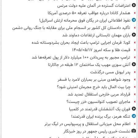
اعتراضات گسترده در آلمان علیه دولت مرتس
هشدار کانادا درباره عواقب تعرفه ۵۰ درصدی آمریکا
نفوذ اطلاعاتی ایران در یگان فوق محرمانه ارتش اسرائیل!
تأکید دادستان کل کشور بر انسجام ملی برای مقابله با جنگ روانی دشمن
باران مهمان تابستانی ارتفاعات دماوند شد
کوبا: فرمان اجرایی ترامپ باعث ایجاد بحران بشردوستانه شده
قیمت طلا و سکه امروز ۱۴۰۵/۰۵/۱۷
ترامپ مجبور به پس‌دادن ۱۰۰ میلیارد دلار از پول تعرفه‌ها شد
آتش سوزی مهیب یک ساختمان ۱۲ طبقه در جاکارتا
پدر لیونل مسی درگذشت
وجود شواهدی مبنی بر بمباران لامرد با فسفر
چرا بیت المال باید خرج مجرمان امنیتی شود؟
قرارداد مربی خارجی استقلال تمدید شد
ماجرای تصویب کنوانسیون خزر چیست؟
فوران یک آتشفشان قدرتمند در کلمبیا
تنگه هرمز، برگ برنده ایران قدرتمند!
اعلام محل میزبانی استقلال و پرسپولیس در لیگ برتر
نشست خبری رئیس جمهور در روز خبرنگار