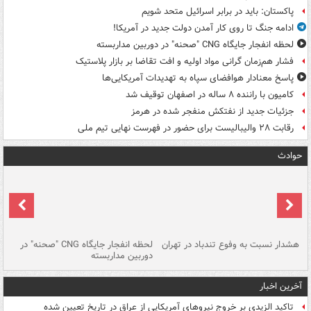
پاکستان: باید در برابر اسرائیل متحد شویم
ادامه جنگ تا روی کار آمدن دولت جدید در آمریکا!
لحظه انفجار جایگاه CNG "صحنه" در دوربین مداربسته
فشار هم‌زمان گرانی مواد اولیه و افت تقاضا بر بازار پلاستیک
پاسخ معنادار هوافضای سپاه به تهدیدات آمریکایی‌ها
کامیون با راننده ۸ ساله در اصفهان توقیف شد
جزئیات جدید از نفتکش منفجر شده در هرمز
رقابت ۲۸ والیبالیست برای حضور در فهرست نهایی تیم ملی
حوادث
ای
هشدار نسبت به وفوع تندباد در تهران
لحظه انفجار جایگاه CNG "صحنه" در
دس
دوربین مداربسته
ات
آخرین اخبار
تاکید الزیدی بر خروج نیروهای آمریکایی از عراق در تاریخ تعیین شده