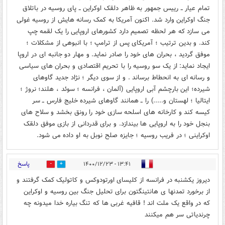
تمام عیار ــ رییس جمهور به ظاهر دلقک اوکراین ــ پای روسیه در باتلاق
جنگ اوکراین وارد شد. اکنون آمریکا به کمک رسانه هایش از روسیه غولی
می سازد که هر لحظه تصمیم دارد کشورهای اروپایی را یک لقمه چپ
کند. و بدین ترتیب ؛ آمریکای پس از ترامپ ؛ با انبوهی از مشکلات ؛
موفق گردید ، بحران های خود را صادر نماید. و مهار دو جانبه ای در اروپا
ایجاد نماید: از یک سو روسیه را با تحریم اقتصادی و بحران های سیاسی
و رسانه ای به انحطاط برساند . و از سوی دیگر ؛ نژاد جدید گاوهای
شیرده؛ این بارچشم آبی اروپایی (آلمان ، فرانسه ؛ سوئد ، هلند؛ نروژ ؛
ایتالیا ؛ لهستان و.....) را ــ همانند گاوهای شیرده خلیج فارس ــ سر
کیسه کند و کارخانه های اسلحه سازی خود را رونق بخشد و سلاح های
بنجل خود را به اروپایی ها بیندازد. و برای قدردانی از بازی موفق دلقک
اوکراینی ؛ در فریب روسیه ؛ جایزه صلح نوبل به او داده می شود.
پاسخ
۱۳:۴۱ - ۱۴۰۰/۱۲/۲۳
0
1
دیروز یکشنبه در فرانسه از کلیسای اورتودوکس و کاتولیک کمک گرفتند و
از برخورد تمدنها ی هانتینگتون برای تحلیل جنگ بین روسیه و اوکراین
که در واقع یک ملت اند ! قافیه غربی ها که تنگ بیاره خدا میدونه چه
چرندیاتی سر هم میکنند