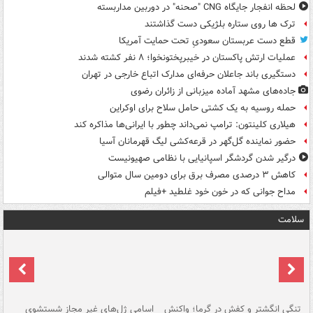
لحظه انفجار جایگاه CNG "صحنه" در دوربین مداربسته
ترک ها روی ستاره بلژیکی دست گذاشتند
قطع دست عربستان سعودیِ تحت حمایت آمریکا
عملیات ارتش پاکستان در خیبرپختونخوا؛ ۸ نفر کشته شدند
دستگیری باند جاعلان حرفه‌ای مدارک اتباع خارجی در تهران
جاده‌های مشهد آماده میزبانی از زائران رضوی
حمله روسیه به یک کشتی حامل سلاح برای اوکراین
هیلاری کلینتون: ترامپ نمی‌داند چطور با ایرانی‌ها مذاکره کند
حضور نماینده گل‌گهر در قرعه‌کشی لیگ قهرمانان آسیا
درگیر شدن گردشگر اسپانیایی با نظامی صهیونیست
کاهش ۳ درصدی مصرف برق برای دومین سال متوالی
مداح جوانی که در خون خود غلطید +فیلم
سلامت
تنگی انگشتر و کفش در گرما؛ واکنش
اسامی ژل‌های غیر مجاز شستشوی
مر