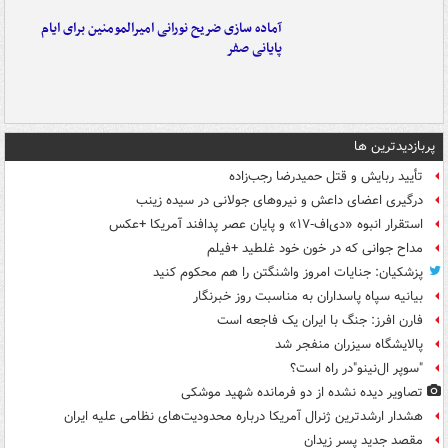
آماده سازی ضریح نورانی امیرالمومنین برای ایام
پایانی صفر
پربازدیدترین ها
تأیید ربایش و قتل حمیدرضا رجب‌زاده
درگیری اعضای داعش و نیروهای جولانی در سیده زینب
استقرار انبوه «دی‌اف‑۱۷» و پایان عصر پدافند آمریکا +عکس
مداح جوانی که در خون خود غلطید +فیلم
پزشکیان: جنایات امروز واشنگتن را هم محکوم کنید
بیانیه سپاه پاسداران به مناسبت روز خبرنگار
فارن افرز: جنگ با ایران یک فاجعه است
پالایشگاه سیزران منفجر شد
"سوپر ال‌نینو"در راه است؟
تصاویر دیده‌ نشده از دو فرمانده شهید موشکی
هشدار ارشدترین ژنرال آمریکا درباره محدودیت‌های نظامی علیه ایران
مقصد جدید پسر زیدان