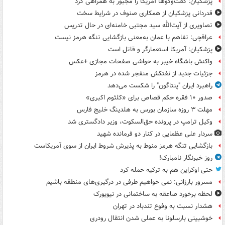
پزشکیان: گفت‌وگوها آمریکا را مجبور به همراهی کرد
قدردانی پزشکیان از همکاری صنوف در شرایط سخت
تصاویری از آیت‌الله سید مجتبی خامنه‌ای در حال تدریس
عراقچی: تفاهم با عمان به‌معنی بازگشایی تنگه هرمز نیست
پزشکیان: آمریکا استعمارگر و قاتل است
واکنش باشگاه خیبر به حواشی صفحات مجازی +عکس
جزئیات جدید از نفتکش منفجر شده در هرمز
راهبرد ایران "پنتاگون" را شکست می‌دهد
صدور ۱۰ فقره حکم قصاص برای «کلثوم اکبری»
مهلت ۳ روزه سازمان بورس به هلدینگ خلیج فارس
وکیل ترامپ در پرونده حق‌السکوت، وزیر دادگستری شد
سردار علی عظمایی در کنار دو فرمانده شهید
بازگشایی تنگه هرمز منوط به پذیرش شروط ایران از سوی آمریکاست
روز خبرنگار نامبارک!
حتی اوکراین هم به ترکیه حمله کرد
مسرور بارزانی: نمی خواهیم طرفی در درگیری‌های منطقه باشیم
لحظه برخورد صاعقه به ساختمانی در نیویورک
هشدار نسبت به وفوع تندباد در تهران
خوشبینی بارسلونا به عملی شدن انتقال رودری