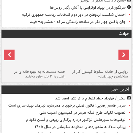
جشن برداشت انگور در ترشیز
سرنگون‌کردن پهپاد اوکراینی با آتش رگبار روس‌ها
احتمال شکست اردوغان در دور دوم انتخابات ریاست جمهوری ترکیه
جان باختن چهار نفر در سانحه رانندگی مراغه - هشترود+ فیلم
حوادث
روایتی از حادثه سقوط کپسول گاز از
حمله مسلحانه به قهوه‌خانه‌ای در
عا
ساختمان چهارطبقه
زاهدان؛ ۲ نفر جان باختند
دس
آخرین اخبار
عکس/ قرارداد جواد نکونام با تراکتور امضا شد
سردار قاسم رضایی: قانون فعلی برخورد با مجرمان، نیازمند بهینه‌سازی است
تصویب کلیات طرح تنگه هرمز در کمیسیون امنیت ملی
توضیحات مدیرعامل تراکتور درباره برکناری ربیعی و آمدن نکونام
پرتاب سه‌گانه ماهواره‌های منظومه سلیمانی در سال ۱۴۰۵