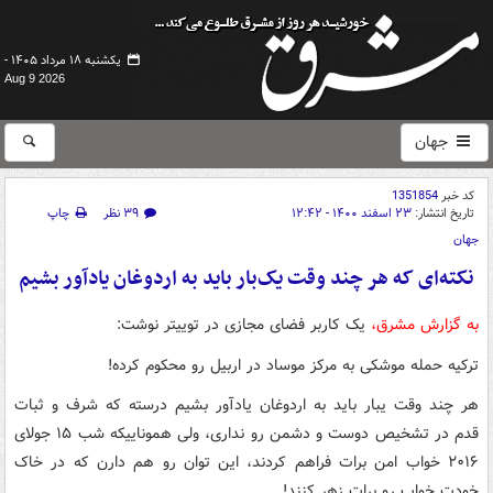
یکشنبه ۱۸ مرداد ۱۴۰۵ -
Aug 9 2026
جهان
کد خبر
1351854
تاریخ انتشار:
۲۳ اسفند ۱۴۰۰ - ۱۲:۴۲
۳۹ نظر
چاپ
جهان
نکته‌ای که هر چند وقت یک‌بار باید به اردوغان یادآور بشیم
به گزارش مشرق،
یک کاربر فضای مجازی در توییتر نوشت: ‏
ترکیه حمله موشکی به مرکز موساد در اربیل رو محکوم کرده!
هر چند وقت یبار باید به اردوغان یادآور بشیم درسته که شرف و ثبات
قدم در تشخیص دوست و دشمن رو نداری، ولی هموناییکه شب ۱۵ جولای
۲۰۱۶ خواب امن برات فراهم کردند، این توان رو هم دارن که در خاک
خودت خواب رو برات زهر کنند!