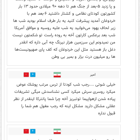
و پا زدید ۵-بعد از جنگ هم تا دهه ۹۰ میلادی حدود ۱۳ بار
کشورتون کودتای نظامی و کشتار داشتید ۶-بعد هم با
خردوغان آمدید پیشرفت کنید یه بار طرف اسلام بودید شب ها
زیر لحاف یهود می‌خوابید یه شب علیه روسیه و موافق آمریکا
شب بعد برعکس کارتون آخه به روده راست تو شکمتون نیست
من نمیدونم این سرزمین هزار نیرنگ چه آبی داره که انقدر
دغل باز هستید مثل این خردوغان که کف پای صهیونیست‌ها
ها رو میلیون درت بزار و بمیر بی وطن
امير
6
6
خيلى شوتى ....رجب شب كودتا از ترس مرتب پوشك عوض
ميكرد روسرى سرش ميكرد كسى نشناسدش ميگى تشريفات
پياده شدن ازهواپيما توتبريز آخه چرا شما پانتركا اينقدر از نظر
عقلى مشكل داريد مشكل اينه كه رجب مغول هم شما را
قبول نداره
4
2