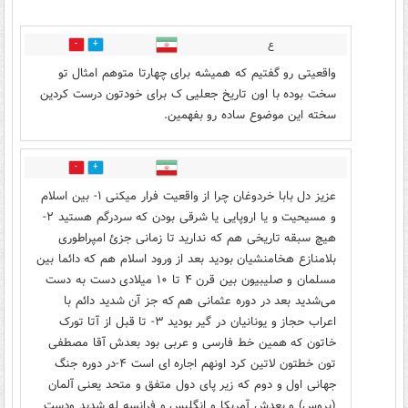
ع
16
37
واقعیتی رو گفتیم که همیشه برای چهارتا متوهم امثال تو
سخت بوده با اون تاریخ جعلیی ک برای خودتون درست کردین
سخته این موضوع ساده رو بفهمین.
15
34
عزیز دل بابا خردوغان چرا از واقعیت فرار میکنی ۱- بین اسلام
و مسیحیت و یا اروپایی یا شرقی بودن که سردرگم هستید ۲-
هیچ سبقه تاریخی هم که ندارید تا زمانی جزئ امپراطوری
بلامنازع هخامنشیان بودید بعد از ورود اسلام هم که دائما بین
مسلمان و صلیبیون بین قرن ۴ تا ۱۰ میلادی دست به دست
می‌شدید بعد در دوره عثمانی هم که جز آن شدید دائم با
اعراب حجاز و یونانیان در گیر بودید ۳- تا قبل از آتا تورک
خاتون که همین خط فارسی و عربی بود بعدش آقا مصطفی
تون خطتون لاتین کرد اونهم اجاره ای است ۴-در دوره جنگ
جهانی اول و دوم که زیر پای دول متفق و متحد یعنی آلمان
(پروس) و بعدش آمریکا و انگلیس و فرانسه له شدید ودست