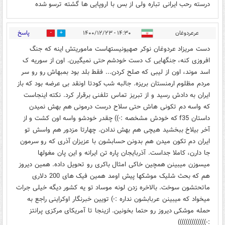
درسته رحب ایرانی تباره ولی از بس با اروپایی ها گشته ترسو شده
پاسخ
عرعردوغان
۱۴:۳۰ - ۱۴۰۰/۱۲/۲۳
8
25
دست مریزاد عردوغان نوکر صهیونیستهاست ماموریتش اینه که جنگ
افروزی کنه، جنگهایی ک دست خودشم حتی نمیگیرن. اون از سوریه ک
اسد موند، اون از لیبی که صلح کردن... فقط بلد بود بمبهاش رو رو سر
مردم مظلوم ارمنستان بریزه. جالبه شب کودتا اونقد بی عرضه بود که باز
ایران به دادش رسید و از تبریز تماس تلفنی برقرار کرد. نکته اینجاست
که واسه دم تکونی هاش حتی سلاح درست درمونی هم بهش نمیدن
داستان f35 که خودش مشخصه :-)) چقدر خودشو واسه اون کشت و از
آخر بیلاخ ببخشید هیچی هم بهش ندادن. چهارتا مزدور هم واسش تو
ایران دم تکون میدن هم بدونن حسابشون با عزیزان آذری که رو سرمون
جا دارن، کاملا جداست. آذربایجان پاره تن ایرانه و این پان مغولها
میسوزن میبینن همچین خاکی امثال باکری رو تحویل داده. همین دیروز
هم که بحث شلیک موشکها پیش اومد همین فیک های 200 دلاری
ماتحتشون سوخت. بالاخره زدن لونه موساد تو یه کشور دیگه خیلی جرات
میخواد که میبینن عربابشون نداره :-) تویین خبرنگار اوکراینی راجع به
حمله موشکی دیروز رو حتما بخونین. ازینجا تا آمریکای مرکزی پرانتز
:-))))))))))))))