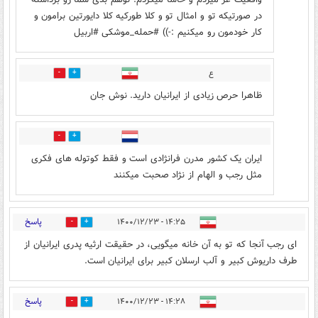
در صورتیکه تو و امثال تو و کلا طورکیه کلا دایورتین برامون و
کار خودمون رو میکنیم :-)) #حمله_موشکی #اربیل
ع
2
28
ظاهرا حرص زیادی از ایرانیان دارید. نوش جان
3
6
ایران یک کشور مدرن فرانژادی است و فقط کوتوله های فکری
مثل رجب و الهام از نژاد صحبت میکنند
پاسخ
۱۴:۲۵ - ۱۴۰۰/۱۲/۲۳
9
20
ای رجب آنجا که تو به آن خانه میگویی، در حقیقت ارثیه پدری ایرانیان از
طرف داریوش کبیر و آلب ارسلان کبیر برای ایرانیان است.
پاسخ
۱۴:۲۸ - ۱۴۰۰/۱۲/۲۳
17
4