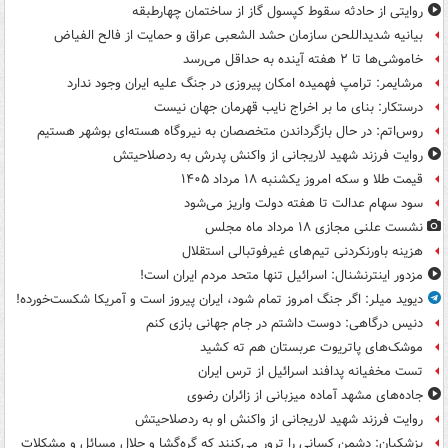
روایتی از حادثه سقوط کپسول گاز از ساختمان چهارطبقه
بیانیه شدیداللحن سازمان حشد الشعبی عراق و حمایت از فالح الفیاض
خاموشی‌ها تا ۲ هفته آینده به حداقل می‌رسد
مرشایمر: ترامپ فهمیده امکان پیروزی در جنگ علیه ایران وجود ندارد
درستکار: بنای ما بر اخراج نایب قهرمان جهان نیست
روس‌اتم: در حال بازگرداندن متخصصان به نیروگاه هسته‌ای بوشهر هستیم
روایت فرزند شهید لاریجانی از واکنش پدرش به ردصلاحیتش
قیمت طلا و سکه امروز یکشنبه ۱۸ مرداد ۱۴۰۵
سود سهام عدالت تا هفته دولت واریز می‌شود
نشست علنی مجازی ۱۸ مرداد ماه مجلس
هزینه باورنکردنی تیم‌های غیرفوتبالی استقلال
مزدور اینترنشنال: اسرائیل تنها متحد مردم ایران است!
دیوید میلر: اگر جنگ امروز تمام شود، ایران پیروز است و آمریکا شکست‌خورده!
دنیس درگاهی: دوست داشتم در جام جهانی بازی کنم
موشک‌های پاتریوت عربستان هم ته‌ کشید
تست مخفیانه پدافند اسرائیل از ترس ایران
جاده‌های مشهد آماده میزبانی از زائران رضوی
روایت فرزند شهید لاریجانی از واکنش او به ردصلاحیتش
پزشکیان: دشمن کسانی را ترور می‌کنند که گره‌گشا و حلال مسائل و مشکلات