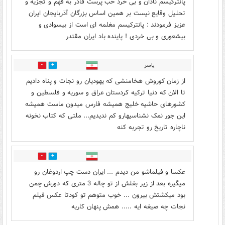
پانترکیسم نادان و بی خرد حب پرست قادر به فهم و تجزیه و
تحلیل وقایع نیست بر همین اساس بزرگان آذربایجان ایران
عزیز فرمودند : پانترکیسم مغلمه ای است از بیسوادی و
بیشعوری و بی خردی ! پاینده باد ایران مقتدر
یاسر
1
4
از زمان کوروش هخامنشی که یهودیان رو نجات و پناه دادیم
تا الان که دنیا ترکیه کردستان عراق و سوریه و فلسطین و
کشورهای حاشیه خلیج همیشه فارس میدون ماست همیشه
این جور نمک نشناسیهارو کم ندیدیم... ملتی که کتاب نخونه
ناچاره تاریخ رو تجربه کنه
1
1
عکسا و فیلماشو من دیدم ... ایران دست چپ اردوغان رو
میگیره بعد از زیر بغلش از تو چاله 3 متری که دورش چمن
بود میکشتش بیرون ... خوب متوهم تو کودتا عکس فیلم
نجات چه صیغه ایه ..... همش پنهان کاریه