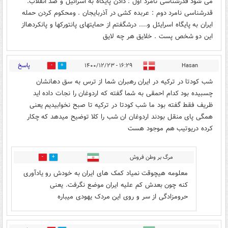
می شود قدرشناسی نامرد اول : دادن پایگاه به اسرائیل و ضد انقلاب.
قدرشناسی نامرد دوم : عربده کشی در آذربایجان . ومحکوم کردن حمله
ایران به پایگاه اسرایئل و...‌. درشگفتم از حمایتهای پانتورکها و پانکردهااز
این دو شخص پست . خلایق هر چه لایق
پاسخ
۱۶:۲۹ - ۱۴۰۰/۱۲/۲۳
Hasan
6
6
شب کودتا در ترکیه در ایران رهبران شما از ترس به سق دهانشان
چسبیده بود کدام احمقی به شما گفته که اردوغان را نجات داده اید
ظریف فقط گفته بود ما شب کودتا در ترکیه تا صبح نخوابیدیم یعنی
همگی پای منقل بودند اردوغان ان شب را کلا توضیح میدهد که چکار
کرده دریوتیب هم موجود هست
مرگ بر وطن فروش
1
4
معلومه هیچوقت نمیاد کمک های ایران به خودش رو یادآوری
کنه چون بعدش کم علیه ایران موضع نگرفت. یعنی
حرومزادگی از سر و روی این مردک یهودی میباره