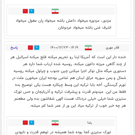
8
20
مزدور، مزدوره میخواد داعش باشه میخواد پان مغول میخواد
اشرف غنی باشه میخواد عردوغان
پاسخ
قادر مهری
۱۴:۱۹ - ۱۴۰۰/۱۲/۲۳
40
16
خنده دار این است که آمریکا اینا رو تحریم میکنه فلج میکنه اسرائیل هر
از چند گاهی میزنه داغون میکنه. روسیه شده ارباب شما داره هر
دستوری میگه مثل نوکر اجرا میکنن چین جنوب و چپاول میکنه روسیه
شمال و یمن سوریه عراق لبنان هم تمامی بودجه ایران میخورن ملت در
تورم گرسنگی. آخه بابا ترکیه این وسط چیکاره هست یکی توصیح بده
فقط من این. میدونم قدرت و پیشرفت ترکیه و آذربایجان و حس تورک
ستیزی شما خیلی خیلی دردناک هست الهی شفاشون بده ولی مطعنم
هر چه خبر خوب از ترکیه میاد این ور از عمر شما کم میشه.
رضا
13
25
تورک ستیزی کجا بوده شما همیشه در توهم قدرت و نابودی