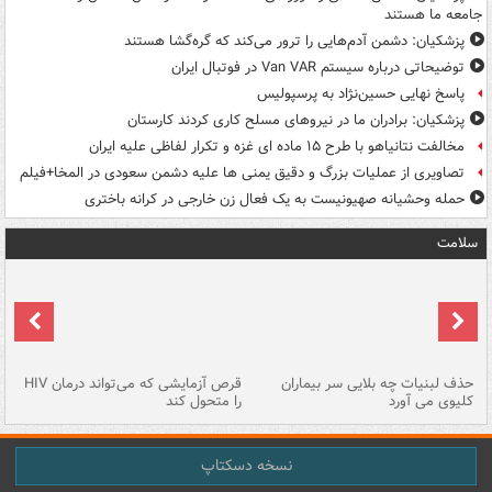
جامعه ما هستند
پزشکیان: دشمن آدم‌هایی را ترور می‌کند که گره‌گشا هستند
توضیحاتی درباره سیستم Van VAR در فوتبال ایران
پاسخ نهایی حسین‌نژاد به پرسپولیس
پزشکیان: برادران ما در نیروهای مسلح کاری کردند کارستان
مخالفت نتانیاهو با طرح ۱۵ ماده ای غزه و تکرار لفاظی علیه ایران
تصاویری از عملیات بزرگ و دقیق یمنی ها علیه دشمن سعودی در المخا+فیلم
حمله وحشیانه صهیونیست به یک فعال زن خارجی در کرانه باختری
سلامت
حذف لبنیات چه بلایی سر بیماران
قرص آزمایشی که می‌تواند درمان HIV
عل
کلیوی می آورد
را متحول کند
قل
نسخه دسکتاپ