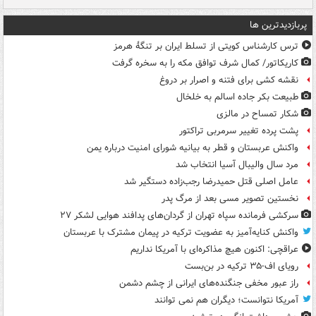
پربازدیدترین ها
ترس کارشناس کویتی از تسلط ایران بر تنگۀ هرمز
کاریکاتور/ کمال شرف توافق مکه را به سخره گرفت
نقشه کشی برای فتنه و اصرار بر دروغ
طبیعت بکر جاده اسالم به خلخال
شکار تمساح در مالزی
پشت پرده تغییر سرمربی تراکتور
واکنش عربستان و قطر به بیانیه شورای امنیت درباره یمن
مرد سال والیبال آسیا انتخاب شد
عامل اصلی قتل حمیدرضا رجب‌زاده دستگیر شد
نخستین تصویر مسی بعد از مرگ پدر
سرکشی فرمانده سپاه تهران از گردان‌های پدافند هوایی لشکر ۲۷
واکنش کنایه‌آمیز به عضویت ترکیه در پیمان مشترک با عربستان
عراقچی: اکنون هیچ مذاکره‌ای با آمریکا نداریم
رویای اف-۳۵ ترکیه در بن‌بست
راز عبور مخفی جنگنده‌های ایرانی از چشم دشمن
آمریکا نتوانست؛ دیگران هم نمی توانند