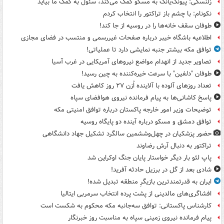
زلنسکی: پیونگ‌یانگ به مسکو کمک می‌کند، سئول به کمک ما بیاید
نکونام: با چشم باز تراکتور را انتخاب کردم
طوفان سقف خانه‌ها را در روسیه از جا ‌کند!
اطلاعیه باشگاه خیبر درباره صفحات غیررسمی و منتسب در فضای مجازی
توافق مکه بیشتر جنبه نمایشی دارد تا عملیاتی!
تصاویر جدید از انهدام مواضع نیروهای آمریکایی در غرب آسیا
طوفان "دلفین" با سرعت خیره‌کننده به چین رسید!
تعداد روزهای آلوده با آلاینده اُزن ۲۷ روز کاهش یافت
پاسخ کاشانی‌ها به پیام فرمانده نیروی هوافضای سپاه
توضیحات وزیر امور خارجه پاکستان درباره توافق امنیتی مکه
توافق دمشق و مسکو درباره آینده دو پایگاه روسیه
حضور پزشکیان در چهل‌وششمین سالگرد تشکیل جهاد دانشگاهی
تراکتور به دنبال آرش رضاوند
پاپ لئو بار دیگر خواستار پایان جنگ اوکراین شد
شادی بعد از گل در برزیل حادثه آفرید!
ایران به قدرتمندترین بازیگرِ منطقه تبدیل شده!
افشاگری‌های مالدینی از پشت پرده انتخاب سرمربی ایتالیا
کارشناس پاکستانی: توافق سه‌جانبه مکه محکوم به شکست است
پیام فرمانده نیروی زمینی سپاه به مناسبت روز خبرنگار