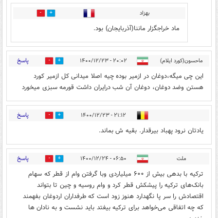
بهزاد
2
1
ماد خراجگزار ماننا(آذربایجان) بود.
پاسخ
ماحسون(کورد ایلام)
۲۰:۰۲ - ۱۴۰۰/۱۲/۲۳
8
3
این چی میگه،دوغان در ازمیر بوده چیه اصلا میدانی کل ازمیر کورد
هستن وضد دوغان، دوغان آن شب درایران داشت قورمه سبزی میخورد
پاسخ
۲۱:۱۲ - ۱۴۰۰/۱۲/۲۳
7
7
یادتان نرود پهباد بیرقدار. بقیه ش بماند.
پاسخ
ملت
۰۶:۵۰ - ۱۴۰۰/۱۲/۲۴
0
0
ترکیه با بدهی بیش از ۶۰۰ میلیاردی وبا گرفتن وام از قطر که سهام
بانک‌های ترکیه را پیشکش قطر کرد و وام روسیه و چین تا بتواند
اقتصادش را سر پا نگهدارد هنوز زود است که طرفداران اردوغان بفهمند
که چه اتفاقی می‌خواهد برای ترکیه بیفتد باید نشست و به نادان ها