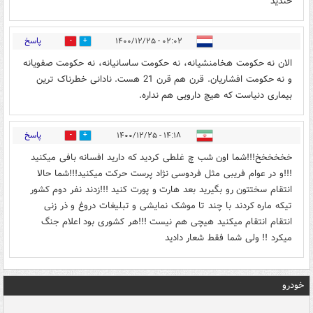
خندید
پاسخ
۰۲:۰۲ - ۱۴۰۰/۱۲/۲۵
0
1
الان نه حکومت هخامنشیانه، نه حکومت ساسانیانه، نه حکومت صفویانه
و نه حکومت افشاریان. قرن هم قرن 21 هست. نادانی خطرناک ترین
بیماری دنیاست که هیچ دارویی هم نداره.
پاسخ
۱۴:۱۸ - ۱۴۰۰/۱۲/۲۵
1
1
خخخخخخ!!!شما اون شب چ غلطی کردید که دارید افسانه بافی میکنید
!!!و در عوام فریبی مثل فردوسی نژاد پرست حرکت میکنید!!!شما حالا
انتقام سختتون رو بگیرید بعد هارت و پورت کنید !!!زدند نفر دوم کشور
تیکه ماره کردند با چند تا موشک نمایشی و تبلیغات دروغ و ذر زنی
انتقام انتقام میکنید هیچی هم نیست !!!هر کشوری بود اعلام جنگ
میکرد !! ولی شما فقط شعار دادید
خودرو