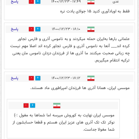
پاسخ
عدی
۱۷:۴۹ - ۱۴۰۰/۱۲/۲۳
0
4
فقط به اویادآوری کنید ۱۵ جولای یادت نره
پاسخ
۱۸:۱۰ - ۱۴۰۰/۱۲/۲۳
7
5
عثمانی بارها به‌ایران حمله میکردند و به ناموس آذری و فارس تجاور
کرده اند___ آنعا به ناموس آذری و فارس تجاور کرده اند اصلا مهم نیست
چه زبانی صحبت میکنند ما آذری ها از فرزندان دزدان ناموس مان یعنی
ترکیه انتقام میگیربم.
پاسخ
۱۸:۱۲ - ۱۴۰۰/۱۲/۲۳
5
2
موسس ایران، همانا آذری ها فرزندان امپراطوری ماد هستند.
1
3
موسس ایران نهایت به کوروش میرسه اما شماها به مغول :-)
نوکر تک تک آذری های عزیز ایران هستم و قطعا حسابشون از
شما مغولا جداست.