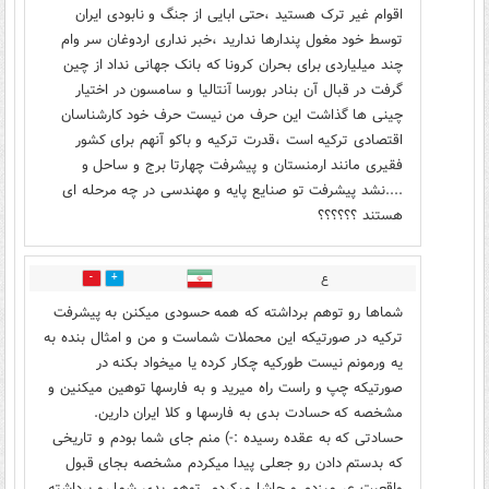
اقوام غیر ترک هستید ،حتی ابایی از جنگ و نابودی ایران
توسط خود مغول پندارها ندارید ،خبر نداری اردوغان سر وام
چند میلیاردی برای بحران کرونا که بانک جهانی نداد از چین
گرفت در قبال آن بنادر بورسا آنتالیا و سامسون در اختیار
چینی ها گذاشت این حرف من نیست حرف خود کارشناسان
اقتصادی ترکیه است ،قدرت ترکیه و باکو آنهم برای کشور
فقیری مانند ارمنستان و پیشرفت چهارتا برج و ساحل و
....نشد پیشرفت تو صنایع پایه و مهندسی در چه مرحله ای
هستند ؟؟؟؟؟؟
ع
10
30
شماها رو توهم برداشته که همه حسودی میکنن به پیشرفت
ترکیه در صورتیکه این محملات شماست و من و امثال بنده به
یه ورمونم نیست طورکیه چکار کرده یا میخواد بکنه در
صورتیکه چپ و راست راه میرید و به فارسها توهین میکنین و
مشخصه که حسادت بدی به فارسها و کلا ایران دارین.
حسادتی که به عقده رسیده :-) منم جای شما بودم و تاریخی
که بدستم دادن رو جعلی پیدا میکردم مشخصه بجای قبول
واقعیت عر میزدم و حاشا میکردم. توهم بدی شما رو برداشته