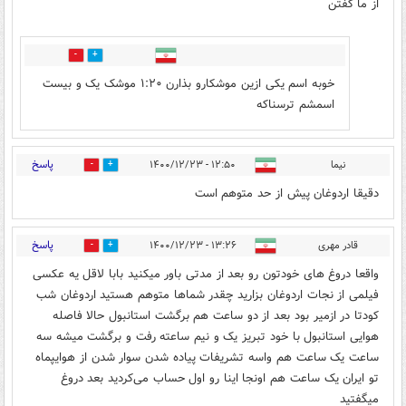
از ما گفتن
1
8
خوبه اسم یکی ازین موشکارو بذارن ۱:۲۰ موشک یک و بیست
اسمشم ترسناکه
پاسخ
نیما
۱۲:۵۰ - ۱۴۰۰/۱۲/۲۳
6
41
دقیقا اردوغان پیش از حد متوهم است
پاسخ
قادر مهری
۱۳:۲۶ - ۱۴۰۰/۱۲/۲۳
54
21
واقعا دروغ های خودتون رو بعد از مدتی باور میکنید بابا لاقل یه عکسی
فیلمی از نجات اردوغان بزارید چقدر شماها متوهم هستید اردوغان شب
کودتا در ازمیر بود بعد از دو ساعت هم برگشت استانبول حالا فاصله
هوایی استانبول با خود تبریز یک و نیم ساعته رفت و برگشت میشه سه
ساعت یک ساعت هم واسه تشریفات پیاده شدن سوار شدن از هوایپماه
تو ایران یک ساعت هم اونجا اینا رو اول حساب می‌کردید بعد دروغ
میگفتید