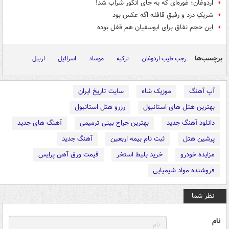
اردوغان؛ غوره‌ای‌ که به جای انگور شراب شد!
شریکِ دزد و رفیقِ قافله اگه عکس بود
این حجم نفاق برای ابوسفیان هم قفل بوده
برچسب‌ها
رجب طیب اردوغان
ترکیه
موساد
اسرائیل
اربیل
آپ آهنگ
موزیک شاه
سایت تاریخ ایران
بهترین هتل های استانبول
رزرو هتل استانبول
دانلود آهنگ جدید
بهترین جراح بینی ترمیمی
آهنگ های جدید
پرشین هتل
ثبت نام بیمه اربعین
آهنگ جدید
مزایده خودرو
خرید بلیط استخر
قیمت ورق آهن پرایس
فروشنده مواد شیمیایی
نظر شما
نام